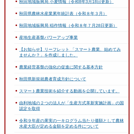
秋田地域振興局 小麦情報（令和8年3月18日更新）
秋田県農林水産業累年統計表（令和８年３月）
秋田地域振興局 稲作情報（令和８年７月28日更新）
産地生産基盤パワーアップ事業
【お知らせ】リーフレット 「スマート農業、始めてみ
ませんか？」を作成しました。
農業経営基盤の強化の促進に関する基本方針
秋田県新規就農者育成方針について
スマート農業技術を紹介する動画を公開しています。
由利地域の２つの法人が「生産方式革新実施計画」の国
認定を取得
令和９年産の果実の一キログラム当たり価額として農林
水産大臣が定める金額を定める件について