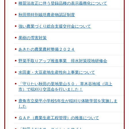
種苗法改正に伴う登録品種の表示義務化について
秋田県特別栽培農産物認証制度
強い農業づくり総合支援交付金について
果樹の雪害対策
あきたの農業農村整備２０２４
野菜手取りアップ推進事業 排水対策現地研修会
水田麦・大豆産地生産性向上事業について
「守りたい秋田の里地里山５０」 草木谷地域（潟上
市）で稲刈り交流会を行いました！
鹿角市立柴平小学校5年生が稲刈り体験学習を実施しま
した
ＧＡＰ（農業生産工程管理）の推進について