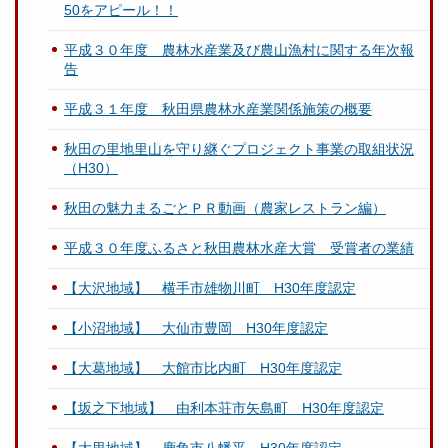
50をアピール！！
平成３０年度 農林水産業及び農山漁村に関する年次報
告
平成３１年度 秋田県農林水産業関係施策の概要
秋田の里地里山を守り継ぐプロジェクト事業の取組状況
（H30）
秋田の魅力まるごとＰＲ動画（農家レストラン編）
平成３０年度ふるさと秋田農林水産大賞 受賞者の業績
【大沢地域】 横手市雄物川町 H30年度認定
【小沼地域】 大仙市豊岡 H30年度認定
【大葛地域】 大館市比内町 H30年度認定
【坂之下地域】 由利本荘市矢島町 H30年度認定