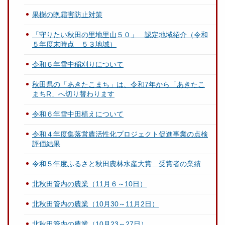
果樹の晩霜害防止対策
「守りたい秋田の里地里山５０」 認定地域紹介（令和
５年度末時点 ５３地域）
令和６年雪中稲刈りについて
秋田県の「あきたこまち」は、令和7年から「あきたこ
まちR」へ切り替わります
令和６年雪中田植えについて
令和４年度集落営農活性化プロジェクト促進事業の点検
評価結果
令和５年度ふるさと秋田農林水産大賞 受賞者の業績
北秋田管内の農業（11月６～10日）
北秋田管内の農業（10月30～11月2日）
北秋田管内の農業（10月23～27日）