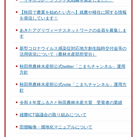
「サキホコレ」ブランド化戦略を策定しました。
【秋田で農業を始めたい方へ】就農や移住に関する情報
を発信しています！
あきたアグリヴィーナスネットワークの会員を募集しま
す
新型コロナウイルス感染症対応地方創生臨時交付金等の
活用状況について（農林水産部所管分）
秋田県農林水産部公式twitter「こまちチャンネル」運用
方針
秋田県農林水産部公式note「こまちチャンネル」運用方
針
令和４年度ふるさと秋田農林水産大賞 受賞者の業績
雄勝ICT協議会の取り組みについて
田畑輪換・畑地化マニュアルについて