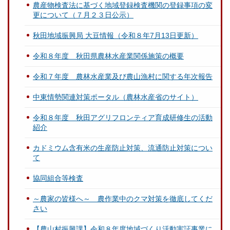
農産物検査法に基づく地域登録検査機関の登録事項の変
更について（７月２３日公示）
秋田地域振興局 大豆情報（令和８年7月13日更新）
令和８年度 秋田県農林水産業関係施策の概要
令和７年度 農林水産業及び農山漁村に関する年次報告
中東情勢関連対策ポータル（農林水産省のサイト）
令和８年度 秋田アグリフロンティア育成研修生の活動
紹介
カドミウム含有米の生産防止対策、流通防止対策につい
て
協同組合等検査
～農家の皆様へ～ 農作業中のクマ対策を徹底してくだ
さい
【農山村振興課】令和８年度地域づくり活動実証事業に