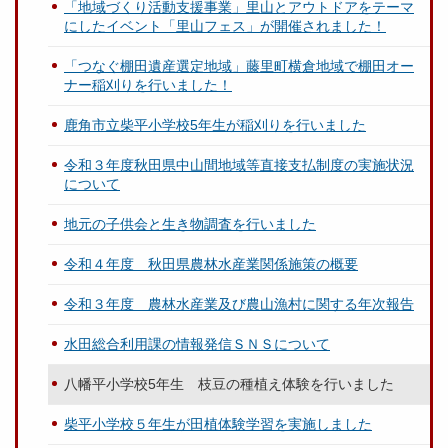
「地域づくり活動支援事業」里山とアウトドアをテーマ
にしたイベント「里山フェス」が開催されました！
「つなぐ棚田遺産選定地域」藤里町横倉地域で棚田オー
ナー稲刈りを行いました！
鹿角市立柴平小学校5年生が稲刈りを行いました
令和３年度秋田県中山間地域等直接支払制度の実施状況
について
地元の子供会と生き物調査を行いました
令和４年度 秋田県農林水産業関係施策の概要
令和３年度 農林水産業及び農山漁村に関する年次報告
水田総合利用課の情報発信ＳＮＳについて
八幡平小学校5年生 枝豆の種植え体験を行いました
柴平小学校５年生が田植体験学習を実施しました