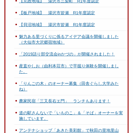
【京政地域】 湯沢市三梨町 R1年度認定
【板戸地域】 湯沢市皆瀬 R1年度認定
【貝沼地域】 湯沢市皆瀬 R1年度認定
魅力ある里づくりに係るアイデア会議を開催しました
（大仙市大沢郷宿地域）
「2019語り部交流会inかづの」が開催されました！
産直やしお（由利本荘市）で芋掘り体験を開催しまし
た。
「りんごの木」のオーナー募集（田舎ぐらし大学みた
ね）
農家民宿「三又長右エ門」 ランチもあります！
道の駅さんないで「いものこ」＆「そば」オーナーを実
施しています。
アンテナショップ「あきた美彩館」で秋田の里地里山