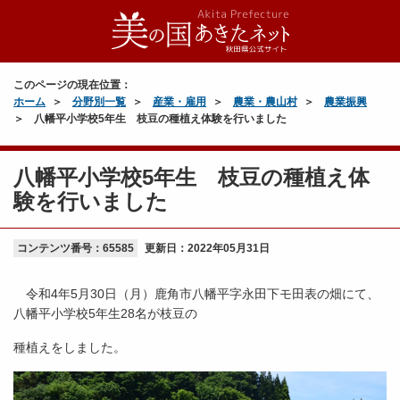
このページの現在位置：
ホーム
分野別一覧
産業・雇用
農業・農山村
農業振興
八幡平小学校5年生 枝豆の種植え体験を行いました
八幡平小学校5年生 枝豆の種植え体
験を行いました
コンテンツ番号：65585
更新日：
2022年05月31日
令和4年5月30日（月）鹿角市八幡平字永田下モ田表の畑にて、
八幡平小学校5年生28名が枝豆の
種植えをしました。