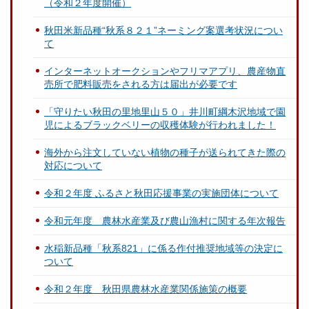
（令和２年度開催）
秋田米新品種“秋系８２１”ネーミング案選考状況につい
て
インターネットオークションやフリマアプリ、農産物直
売所で肥料販売をされる方は届出が必要です
「守りたい秋田の里地里山５０」井川町綱木沢地域で園
児によるブラックベリーの収穫体験が行われました！
海外から注文していない植物の種子が送られてきた際の
対応について
令和２年度 ふるさと秋田応援事業の実施団体について
令和元年度 農林水産業及び農山漁村に関する年次報告
水稲新品種「秋系821」に係る作付推奨地域等の決定に
ついて
令和２年度 秋田県農林水産業関係施策の概要