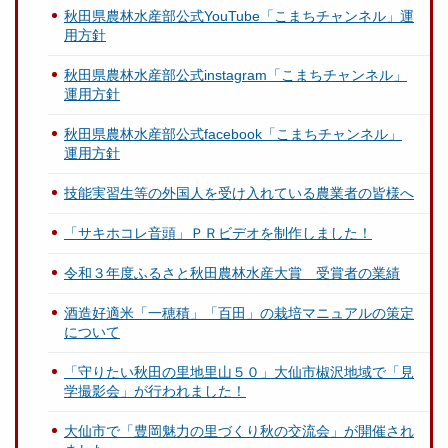
秋田県農林水産部公式YouTube「こまちチャンネル」運
用方針
秋田県農林水産部公式instagram「こまちチャンネル」
運用方針
秋田県農林水産部公式facebook「こまちチャンネル」
運用方針
技能実習生等の外国人を受け入れている農業者の皆様へ
「サキホコレ音頭」ＰＲビデオを制作しました！
令和３年度ふるさと秋田農林水産大賞 受賞者の業績
酒造好適米「一穂積」「百田」の栽培マニュアルの策定
について
「守りたい秋田の里地里山５０」大仙市椒沢地域で「見
学撮影会」が行われました！
大仙市で「豊岡魅力の里づくり秋の交流会」が開催され