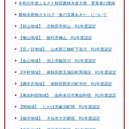
令和元年度ふるさと秋田農林水産大賞 受賞者の業績
農林水産物カタログ「食の宝庫あきた」について
【前山地域】 北秋田市前山 R1年度認定
【檜山地域】 能代市檜山 R1年度認定
【宮ノ目地域】 山本郡三種町下岩川 R1年度認定
【金山地域】 潟上市飯田川 R1年度認定
【中村地域】 南秋田郡五城目町馬場目 R1年度認定
【綱木沢地域】 南秋田郡井川町寺沢 R1年度認定
【東由利宿地域】 由利本荘市東由利宿 R1年度認定
【関地域】 にかほ市象潟町関 R1年度認定
【椒沢地域】 大仙市大沢郷宿 R1年度認定