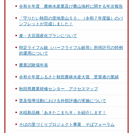
令和６年度 農林水産業及び農山漁村に関する年次報告
「守りたい秋田の里地里山５０」（令和７年度版）のパ
ンフレットが完成しました！
麦・大豆国産化プランについて
特定ライフル銃（ハーフライフル銃等）所持許可の特例
的運用について
農業試験場年表
令和６年度ふるさと秋田農林水産大賞 受賞者の業績
秋田県農業研修センター アクセスマップ
普及指導活動における外部評価の実施について
水稲新品種「あきたこまちＲ」を紹介します！
そばの里づくりプロジェクト事業 そばフォーラム