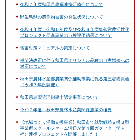
令和７年度秋田県農福連携研修会について
野生鳥獣の農作物被害の発生状況について
令和４年度、令和５年度及び令和６年度集落営農活性化
プロジェクト促進事業の点検評価結果について
雪害対策マニュアルの策定について
種苗法改正に伴う秋田県オリジナル品種の自家増殖への
対応について
秋田県農林水産部農業関係補助事業に係る第三者委員会
（令和７年度開催）
秋田県農薬管理指導士認定事業について
令和７年度 秋田県農林水産業関係施策の概要
【地域づくり活動支援事業】秋田市で就労継続支援Ｂ型
事業所スクールファーム河辺が第４回ガクフク（学＋
福）連携プロジェクトを開催しました！