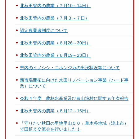
北秋田管内の農業（７月10～14日）
北秋田管内の農業（７月３～７日）
認定農業者制度について
北秋田管内の農業（６月26～30日）
北秋田管内の農業（６月19～23日）
県内のイノシシ・ニホンジカの出没状況等について
新市場開拓に向けた水田リノベーション事業（ハード事
業）について
令和４年度 農林水産業及び農山漁村に関する年次報告
北秋田管内の農業（６月12～16日）
「守りたい秋田の里地里山５０」草木谷地域（潟上市）
で田植え交流会を行いました！