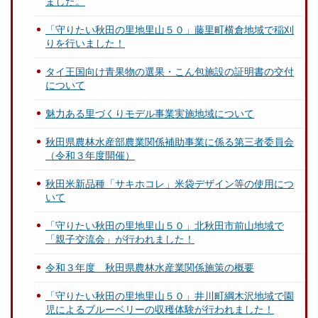
ました。
「守りたい秋田の里地里山５０」藤里町横倉地域で稲刈
りを行いました！
タイ王国向け青果物の選果・こん包施設の証明書の交付
について
魅力ある里づくりモデル事業実施地域について
秋田県農林水産部農業関係補助事業に係る第三者委員会
（令和３年度開催）
秋田米新品種「サキホコレ」米袋デザイン等の使用につ
いて
「守りたい秋田の里地里山５０」北秋田市前山地域で
「親子交流会」が行われました！
令和３年度 秋田県農林水産業関係施策の概要
「守りたい秋田の里地里山５０」井川町綱木沢地域で園
児によるブルーベリーの収穫体験が行われました！