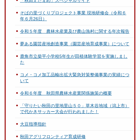
「秋田えだまめ」スペシャルサイト
そばの里づくりプロジェクト事業 現地研修会（令和６
年６月26日）
令和５年度 農林水産業及び農山漁村に関する年次報告
夢ある園芸産地創造事業（園芸産地育成事業）について
鹿角市立柴平小学校5年生が田植体験学習を実施しまし
た
コメ・コメ加工品輸出拡大緊急対策整備事業の実績につ
いて
令和６年度 秋田県農林水産業関係施策の概要
「守りたい秋田の里地里山５０」草木谷地域（潟上市）
で代かきサッカー大会が行われました！
大豆指導指針
秋田アグリフロンティア育成研修