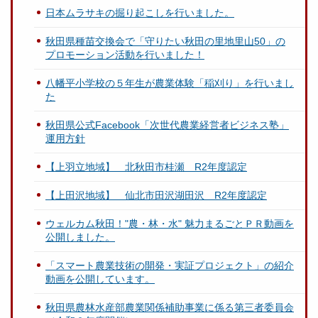
日本ムラサキの掘り起こしを行いました。
秋田県種苗交換会で「守りたい秋田の里地里山50」の
プロモーション活動を行いました！
八幡平小学校の５年生が農業体験「稲刈り」を行いまし
た
秋田県公式Facebook「次世代農業経営者ビジネス塾」
運用方針
【上羽立地域】 北秋田市桂瀬 R2年度認定
【上田沢地域】 仙北市田沢湖田沢 R2年度認定
ウェルカム秋田！"農・林・水" 魅力まるごとＰＲ動画を
公開しました。
「スマート農業技術の開発・実証プロジェクト」の紹介
動画を公開しています。
秋田県農林水産部農業関係補助事業に係る第三者委員会