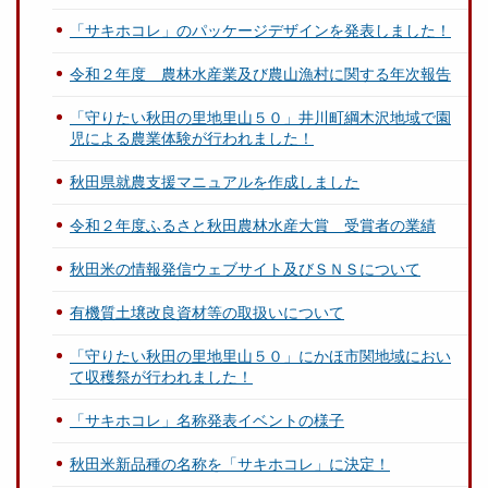
「サキホコレ」のパッケージデザインを発表しました！
令和２年度 農林水産業及び農山漁村に関する年次報告
「守りたい秋田の里地里山５０」井川町綱木沢地域で園
児による農業体験が行われました！
秋田県就農支援マニュアルを作成しました
令和２年度ふるさと秋田農林水産大賞 受賞者の業績
秋田米の情報発信ウェブサイト及びＳＮＳについて
有機質土壌改良資材等の取扱いについて
「守りたい秋田の里地里山５０」にかほ市関地域におい
て収穫祭が行われました！
「サキホコレ」名称発表イベントの様子
秋田米新品種の名称を「サキホコレ」に決定！