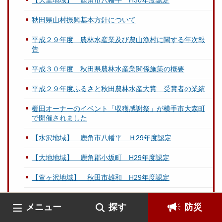
【大里地域】 鹿角市八幡平 H30年度認定
秋田県山村振興基本方針について
平成２９年度 農林水産業及び農山漁村に関する年次報
告
平成３０年度 秋田県農林水産業関係施策の概要
平成２９年度ふるさと秋田農林水産大賞 受賞者の業績
棚田オーナーのイベント「収穫感謝祭」が横手市大森町
で開催されました
【水沢地域】 鹿角市八幡平 Ｈ29年度認定
【大地地域】 鹿角郡小坂町 H29年度認定
【萱ヶ沢地域】 秋田市雄和 H29年度認定
【長坂地域】 由利本荘市 H29年度認定
メニュー
探す
防災
【滝地域】 由利本荘市 H29年度認定