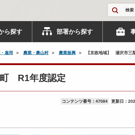
検索
から探す
部署から探す
業・雇用
農業・農山村
農業振興
【京政地域】 湯沢市三梨
町 R1年度認定
コンテンツ番号：47084
更新日：
20