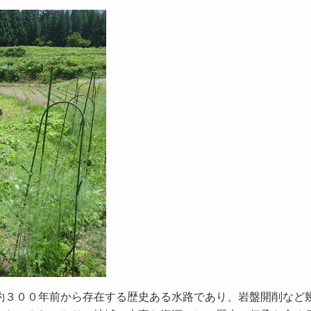
約３００年前から存在する歴史ある水路であり、岩盤開削など