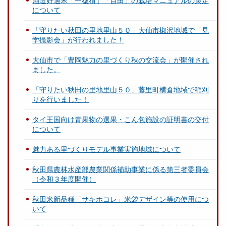
酒造好適米「一穂積」「百田」の栽培マニュアルの策定
について
「守りたい秋田の里地里山５０」大仙市椒沢地域で「見
学撮影会」が行われました！
大仙市で「豊岡魅力の里づくり秋の交流会」が開催され
ました。
「守りたい秋田の里地里山５０」藤里町横倉地域で稲刈
りを行いました！
タイ王国向け青果物の選果・こん包施設の証明書の交付
について
魅力ある里づくりモデル事業実施地域について
秋田県農林水産部農業関係補助事業に係る第三者委員会
（令和３年度開催）
秋田米新品種「サキホコレ」米袋デザイン等の使用につ
いて