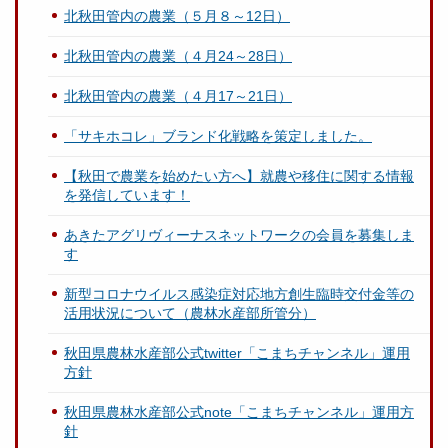
北秋田管内の農業（５月８～12日）
北秋田管内の農業（４月24～28日）
北秋田管内の農業（４月17～21日）
「サキホコレ」ブランド化戦略を策定しました。
【秋田で農業を始めたい方へ】就農や移住に関する情報
を発信しています！
あきたアグリヴィーナスネットワークの会員を募集しま
す
新型コロナウイルス感染症対応地方創生臨時交付金等の
活用状況について（農林水産部所管分）
秋田県農林水産部公式twitter「こまちチャンネル」運用
方針
秋田県農林水産部公式note「こまちチャンネル」運用方
針