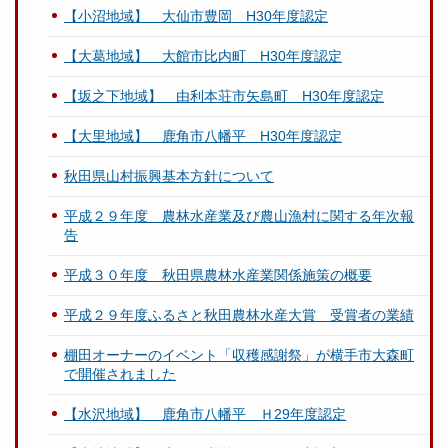
【小沼地域】 大仙市豊岡 H30年度認定
【大葛地域】 大館市比内町 H30年度認定
【坂之下地域】 由利本荘市矢島町 H30年度認定
【大里地域】 鹿角市八幡平 H30年度認定
秋田県山村振興基本方針について
平成２９年度 農林水産業及び農山漁村に関する年次報
告
平成３０年度 秋田県農林水産業関係施策の概要
平成２９年度ふるさと秋田農林水産大賞 受賞者の業績
棚田オーナーのイベント「収穫感謝祭」が横手市大森町
で開催されました
【水沢地域】 鹿角市八幡平 Ｈ29年度認定