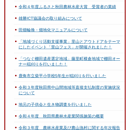
令和４年度ふるさと秋田農林水産大賞 受賞者の業績
雄勝ICT協議会の取り組みについて
田畑輪換・畑地化マニュアルについて
「地域づくり活動支援事業」里山とアウトドアをテーマ
にしたイベント「里山フェス」が開催されました！
「つなぐ棚田遺産選定地域」藤里町横倉地域で棚田オー
ナー稲刈りを行いました！
鹿角市立柴平小学校5年生が稲刈りを行いました
令和３年度秋田県中山間地域等直接支払制度の実施状況
について
地元の子供会と生き物調査を行いました
令和４年度 秋田県農林水産業関係施策の概要
令和３年度 農林水産業及び農山漁村に関する年次報告