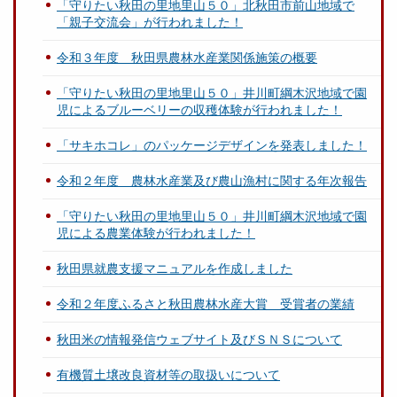
「守りたい秋田の里地里山５０」北秋田市前山地域で
「親子交流会」が行われました！
令和３年度 秋田県農林水産業関係施策の概要
「守りたい秋田の里地里山５０」井川町綱木沢地域で園
児によるブルーベリーの収穫体験が行われました！
「サキホコレ」のパッケージデザインを発表しました！
令和２年度 農林水産業及び農山漁村に関する年次報告
「守りたい秋田の里地里山５０」井川町綱木沢地域で園
児による農業体験が行われました！
秋田県就農支援マニュアルを作成しました
令和２年度ふるさと秋田農林水産大賞 受賞者の業績
秋田米の情報発信ウェブサイト及びＳＮＳについて
有機質土壌改良資材等の取扱いについて