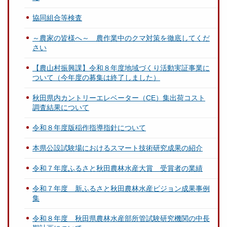
協同組合等検査
～農家の皆様へ～ 農作業中のクマ対策を徹底してくだ
さい
【農山村振興課】令和８年度地域づくり活動実証事業に
ついて（今年度の募集は終了しました）
秋田県内カントリーエレベーター（CE）集出荷コスト
調査結果について
令和８年度版稲作指導指針について
本県公設試験場におけるスマート技術研究成果の紹介
令和７年度ふるさと秋田農林水産大賞 受賞者の業績
令和７年度 新ふるさと秋田農林水産ビジョン成果事例
集
令和８年度 秋田県農林水産部所管試験研究機関の中長