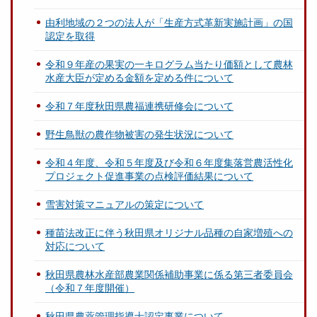
由利地域の２つの法人が「生産方式革新実施計画」の国
認定を取得
令和９年産の果実の一キログラム当たり価額として農林
水産大臣が定める金額を定める件について
令和７年度秋田県農福連携研修会について
野生鳥獣の農作物被害の発生状況について
令和４年度、令和５年度及び令和６年度集落営農活性化
プロジェクト促進事業の点検評価結果について
雪害対策マニュアルの策定について
種苗法改正に伴う秋田県オリジナル品種の自家増殖への
対応について
秋田県農林水産部農業関係補助事業に係る第三者委員会
（令和７年度開催）
秋田県農薬管理指導士認定事業について