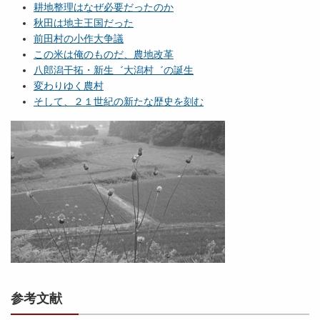
耕地整理はなぜ必要だったのか
秋田は地主王国だった
前田村の小作大争議
この米は俺のものだ、農地改革
八郎潟干拓・新生゛大潟村゛の誕生
変わりゆく農村
そして、２１世紀の新たな歴史を刻む
参考文献