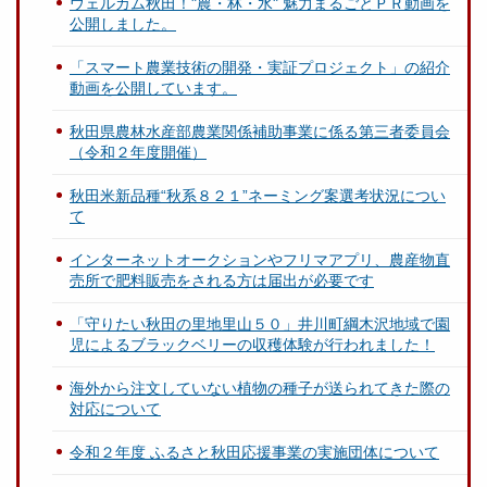
ウェルカム秋田！"農・林・水" 魅力まるごとＰＲ動画を
公開しました。
「スマート農業技術の開発・実証プロジェクト」の紹介
動画を公開しています。
秋田県農林水産部農業関係補助事業に係る第三者委員会
（令和２年度開催）
秋田米新品種“秋系８２１”ネーミング案選考状況につい
て
インターネットオークションやフリマアプリ、農産物直
売所で肥料販売をされる方は届出が必要です
「守りたい秋田の里地里山５０」井川町綱木沢地域で園
児によるブラックベリーの収穫体験が行われました！
海外から注文していない植物の種子が送られてきた際の
対応について
令和２年度 ふるさと秋田応援事業の実施団体について