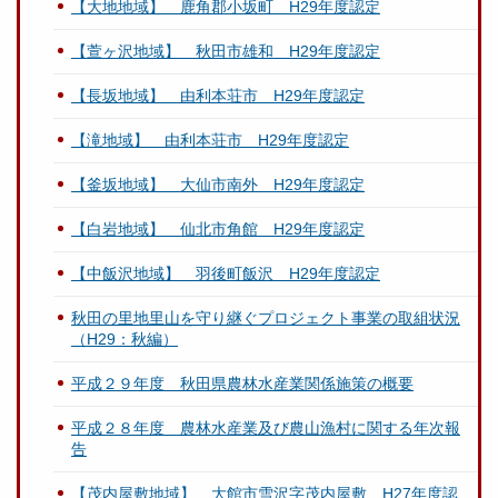
【大地地域】 鹿角郡小坂町 H29年度認定
【萱ヶ沢地域】 秋田市雄和 H29年度認定
【長坂地域】 由利本荘市 H29年度認定
【滝地域】 由利本荘市 H29年度認定
【釜坂地域】 大仙市南外 H29年度認定
【白岩地域】 仙北市角館 H29年度認定
【中飯沢地域】 羽後町飯沢 H29年度認定
秋田の里地里山を守り継ぐプロジェクト事業の取組状況
（H29：秋編）
平成２９年度 秋田県農林水産業関係施策の概要
平成２８年度 農林水産業及び農山漁村に関する年次報
告
【茂内屋敷地域】 大館市雪沢字茂内屋敷 H27年度認