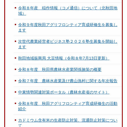
令和８年産 稲作情報（コメ通信）について（北秋田地
域）
令和９年度秋田アグリフロンティア育成研修生を募集し
ます
次世代農業経営者ビジネス塾２０２６塾生募集を開始し
ます
秋田地域振興局 大豆情報（令和８年7月13日更新）
令和８年度 秋田県農林水産業関係施策の概要
令和７年度 農林水産業及び農山漁村に関する年次報告
中東情勢関連対策ポータル（農林水産省のサイト）
令和８年度 秋田アグリフロンティア育成研修生の活動
紹介
カドミウム含有米の生産防止対策、流通防止対策につい
て