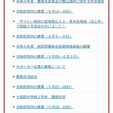
令和４年度 農林水産業及び農山漁村に関する年次報告
北秋田管内の農業（６月12～16日）
「守りたい秋田の里地里山５０」草木谷地域（潟上市）
で田植え交流会を行いました！
北秋田管内の農業（６月５～９日）
令和５年度 秋田県農林水産業関係施策の概要
北秋田管内の農業（５月29～６月２日）
サポーター企業の募集について
農業共済組合
北秋田管内の農業（５月22～26日）
十和田中学校２学年 職場学習
北秋田管内の農業（５月15～19日）