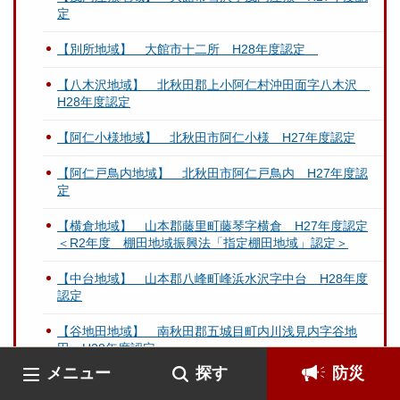
定
【別所地域】 大館市十二所 H28年度認定
【八木沢地域】 北秋田郡上小阿仁村沖田面字八木沢
H28年度認定
【阿仁小様地域】 北秋田市阿仁小様 H27年度認定
【阿仁戸鳥内地域】 北秋田市阿仁戸鳥内 H27年度認
定
【横倉地域】 山本郡藤里町藤琴字横倉 H27年度認定
＜R2年度 棚田地域振興法「指定棚田地域」認定＞
【中台地域】 山本郡八峰町峰浜水沢字中台 H28年度
認定
【谷地田地域】 南秋田郡五城目町内川浅見内字谷地
田 H28年度認定
メニュー
探す
防災
【黒土地域】 南秋田郡五城目町内川黒土 H28年度認