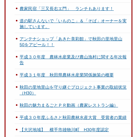
農家民宿「三又長右エ門」 ランチもあります！
道の駅さんないで「いものこ」＆「そば」オーナーを実
施しています。
アンテナショップ「あきた美彩館」で秋田の里地里山
50をアピール！！
平成３０年度 農林水産業及び農山漁村に関する年次報
告
平成３１年度 秋田県農林水産業関係施策の概要
秋田の里地里山を守り継ぐプロジェクト事業の取組状況
（H30）
秋田の魅力まるごとＰＲ動画（農家レストラン編）
平成３０年度ふるさと秋田農林水産大賞 受賞者の業績
【大沢地域】 横手市雄物川町 H30年度認定