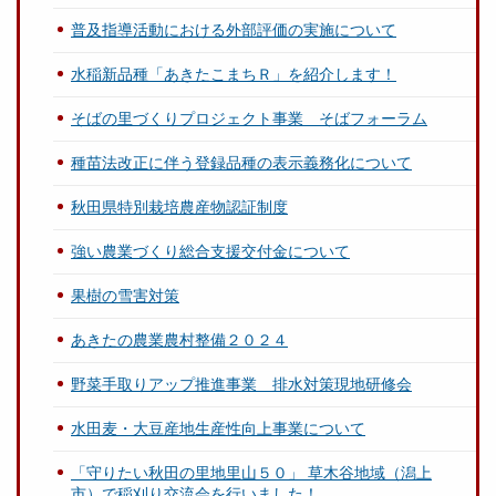
普及指導活動における外部評価の実施について
水稲新品種「あきたこまちＲ」を紹介します！
そばの里づくりプロジェクト事業 そばフォーラム
種苗法改正に伴う登録品種の表示義務化について
秋田県特別栽培農産物認証制度
強い農業づくり総合支援交付金について
果樹の雪害対策
あきたの農業農村整備２０２４
野菜手取りアップ推進事業 排水対策現地研修会
水田麦・大豆産地生産性向上事業について
「守りたい秋田の里地里山５０」 草木谷地域（潟上
市）で稲刈り交流会を行いました！