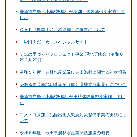
鹿角市立柴平小学校5年生が稲刈り体験学習を実施しま
した
ＧＡＰ（農業生産工程管理）の推進について
「秋田えだまめ」スペシャルサイト
そばの里づくりプロジェクト事業 現地研修会（令和６
年６月26日）
令和５年度 農林水産業及び農山漁村に関する年次報告
夢ある園芸産地創造事業（園芸産地育成事業）について
鹿角市立柴平小学校5年生が田植体験学習を実施しまし
た
コメ・コメ加工品輸出拡大緊急対策整備事業の実績につ
いて
令和６年度 秋田県農林水産業関係施策の概要