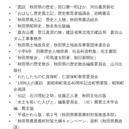
「図説 秋田県の歴史」田口勝一郎ほか、河出書房新社
「おはなし歴史風土記」歴史教育者協議会、岩崎書店
「秋田県風土記 歴史と人物」秋田県書店組合
「秋田県昭和史」無名舎出版編
「森吉山麓 菅江真澄の旅」建設省東北地方建設局 森吉山
ダム工事事務所
「秋田県土地改良史」秋田県土地改良事業団体連合会
「小学6年 別冊歴史人物辞典 社会科資料集」光文書院
「秋田県散歩」（司馬遼太郎著、朝日新聞社）
「秋田県の歴史散歩」秋田県の歴史散歩編集委員会、山川出
版社
「わたしたちの仁賀保町」仁賀保町教育委員会
「1996人の素顔 新昭和町発足40周年記念町勢要覧」昭和町
企画課
「伝記 石川理紀之助」佐藤正人著、秋田文化出版
「水土を拓いた人びと」編集委員会、（社）農業土木学会
編、農文協
「平成かわら版」第２号（秋田県農業農村対策推進本部）
「秋田県農業農村対策大綱キャンペーン」資料（秋田県農政
課）