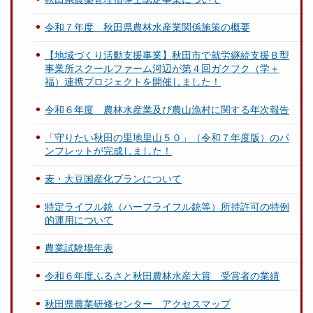
令和７年度 秋田県農林水産業関係施策の概要
【地域づくり活動支援事業】秋田市で就労継続支援Ｂ型
事業所スクールファーム河辺が第４回ガクフク（学＋
福）連携プロジェクトを開催しました！
令和６年度 農林水産業及び農山漁村に関する年次報告
「守りたい秋田の里地里山５０」（令和７年度版）のパ
ンフレットが完成しました！
麦・大豆国産化プランについて
特定ライフル銃（ハーフライフル銃等）所持許可の特例
的運用について
農業試験場年表
令和６年度ふるさと秋田農林水産大賞 受賞者の業績
秋田県農業研修センター アクセスマップ