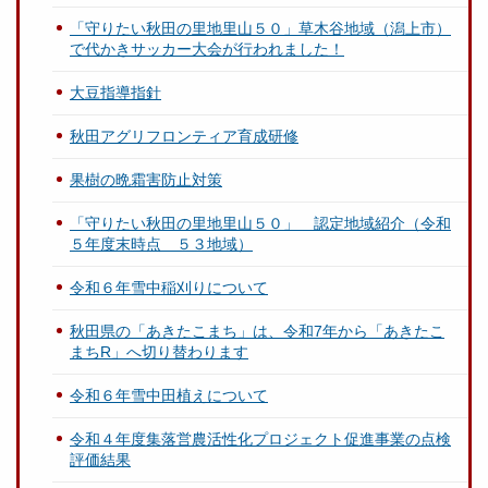
「守りたい秋田の里地里山５０」草木谷地域（潟上市）
で代かきサッカー大会が行われました！
大豆指導指針
秋田アグリフロンティア育成研修
果樹の晩霜害防止対策
「守りたい秋田の里地里山５０」 認定地域紹介（令和
５年度末時点 ５３地域）
令和６年雪中稲刈りについて
秋田県の「あきたこまち」は、令和7年から「あきたこ
まちR」へ切り替わります
令和６年雪中田植えについて
令和４年度集落営農活性化プロジェクト促進事業の点検
評価結果