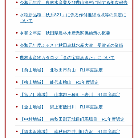
令和元年度 農林水産業及び農山漁村に関する年次報告
水稲新品種「秋系821」に係る作付推奨地域等の決定に
ついて
令和２年度 秋田県農林水産業関係施策の概要
令和元年度ふるさと秋田農林水産大賞 受賞者の業績
農林水産物カタログ「食の宝庫あきた」について
【前山地域】 北秋田市前山 R1年度認定
【檜山地域】 能代市檜山 R1年度認定
【宮ノ目地域】 山本郡三種町下岩川 R1年度認定
【金山地域】 潟上市飯田川 R1年度認定
【中村地域】 南秋田郡五城目町馬場目 R1年度認定
【綱木沢地域】 南秋田郡井川町寺沢 R1年度認定