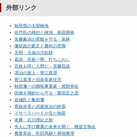
外部リンク
秋田県の太閤検地
佐竹氏の移封と検地、新田開発
名勝象潟の景観を守る・覚林
藩財政の窮乏と農村の荒廃
天明・天保の大飢饉
直訴、百姓一揆、打ちこわし
百姓も同じ人間だ・安藤昌益
漂泊の旅人・菅江真澄
菅江真澄と旧奈良家住宅
秋田藩一の開拓事業家・渡部斧松
田畑を飛砂から守る・栗田定之丞
岩城氏と亀田藩
寛政改革と武家政治の終焉
イサベラバードが見た秋田
老農 石川理紀之助
先人に学び農業の未来を開く 種苗交換会
農業革命、乾田馬耕と耕地整理