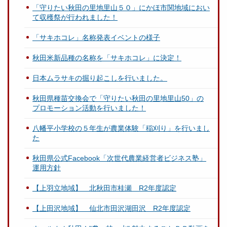
「守りたい秋田の里地里山５０」にかほ市関地域におい
て収穫祭が行われました！
「サキホコレ」名称発表イベントの様子
秋田米新品種の名称を「サキホコレ」に決定！
日本ムラサキの掘り起こしを行いました。
秋田県種苗交換会で「守りたい秋田の里地里山50」の
プロモーション活動を行いました！
八幡平小学校の５年生が農業体験「稲刈り」を行いまし
た
秋田県公式Facebook「次世代農業経営者ビジネス塾」
運用方針
【上羽立地域】 北秋田市桂瀬 R2年度認定
【上田沢地域】 仙北市田沢湖田沢 R2年度認定