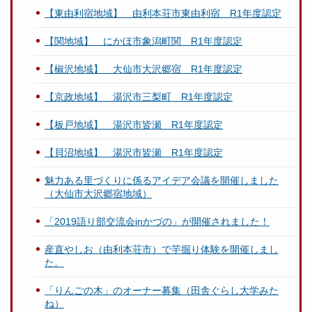
【東由利宿地域】 由利本荘市東由利宿 R1年度認定
【関地域】 にかほ市象潟町関 R1年度認定
【椒沢地域】 大仙市大沢郷宿 R1年度認定
【京政地域】 湯沢市三梨町 R1年度認定
【板戸地域】 湯沢市皆瀬 R1年度認定
【貝沼地域】 湯沢市皆瀬 R1年度認定
魅力ある里づくりに係るアイデア会議を開催しました
（大仙市大沢郷宿地域）
「2019語り部交流会inかづの」が開催されました！
産直やしお（由利本荘市）で芋掘り体験を開催しまし
た。
「りんごの木」のオーナー募集（田舎ぐらし大学みた
ね）