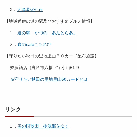
3．
大湯環状列石
【地域近傍の道の駅及びおすすめグルメ情報】
１．
道の駅「かづの あんとらあ」
２．
森のcaféこもれび
【守りたい秋田の里地里山５０カード配布施設】
齊藤酒店（鹿角市八幡平字小山61-9）
※守りたい秋田の里地里山50カードとは
リンク
１．
美の国秋田 桃源郷をゆく