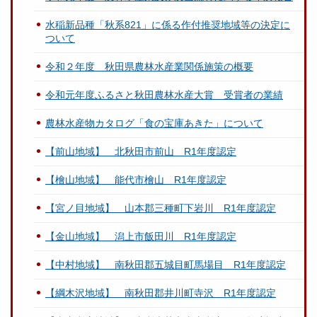
水稲新品種「秋系821」に係る作付推奨地域等の決定に
ついて
令和２年度 秋田県農林水産業関係施策の概要
令和元年度ふるさと秋田農林水産大賞 受賞者の業績
農林水産物カタログ「食の宝庫あきた」について
【前山地域】 北秋田市前山 R1年度認定
【檜山地域】 能代市檜山 R1年度認定
【宮ノ目地域】 山本郡三種町下岩川 R1年度認定
【金山地域】 潟上市飯田川 R1年度認定
【中村地域】 南秋田郡五城目町馬場目 R1年度認定
【綱木沢地域】 南秋田郡井川町寺沢 R1年度認定