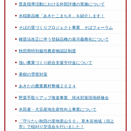
普及指導活動における外部評価の実施について
水稲新品種「あきたこまちＲ」を紹介します！
そばの里づくりプロジェクト事業 そばフォーラム
種苗法改正に伴う登録品種の表示義務化について
秋田県特別栽培農産物認証制度
強い農業づくり総合支援交付金について
果樹の雪害対策
あきたの農業農村整備２０２４
野菜手取りアップ推進事業 排水対策現地研修会
水田麦・大豆産地生産性向上事業について
「守りたい秋田の里地里山５０」 草木谷地域（潟上
市）で稲刈り交流会を行いました！