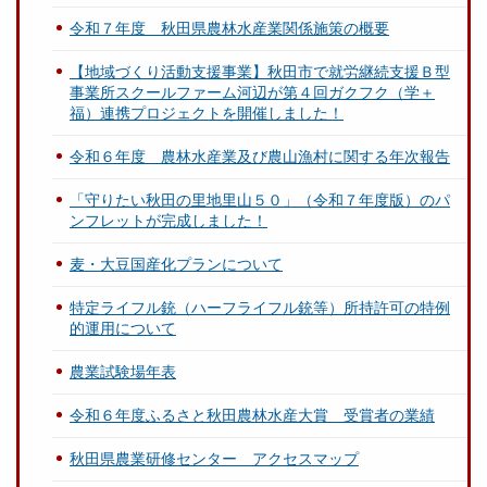
令和７年度 秋田県農林水産業関係施策の概要
【地域づくり活動支援事業】秋田市で就労継続支援Ｂ型
事業所スクールファーム河辺が第４回ガクフク（学＋
福）連携プロジェクトを開催しました！
令和６年度 農林水産業及び農山漁村に関する年次報告
「守りたい秋田の里地里山５０」（令和７年度版）のパ
ンフレットが完成しました！
麦・大豆国産化プランについて
特定ライフル銃（ハーフライフル銃等）所持許可の特例
的運用について
農業試験場年表
令和６年度ふるさと秋田農林水産大賞 受賞者の業績
秋田県農業研修センター アクセスマップ