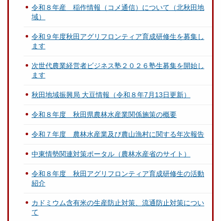
令和８年産 稲作情報（コメ通信）について（北秋田地
域）
令和９年度秋田アグリフロンティア育成研修生を募集し
ます
次世代農業経営者ビジネス塾２０２６塾生募集を開始し
ます
秋田地域振興局 大豆情報（令和８年7月13日更新）
令和８年度 秋田県農林水産業関係施策の概要
令和７年度 農林水産業及び農山漁村に関する年次報告
中東情勢関連対策ポータル（農林水産省のサイト）
令和８年度 秋田アグリフロンティア育成研修生の活動
紹介
カドミウム含有米の生産防止対策、流通防止対策につい
て