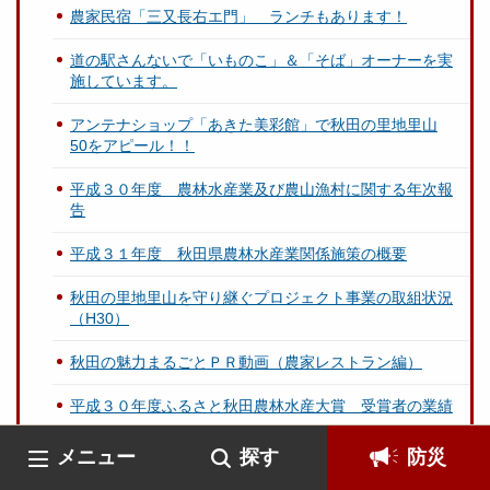
農家民宿「三又長右エ門」 ランチもあります！
道の駅さんないで「いものこ」＆「そば」オーナーを実
施しています。
アンテナショップ「あきた美彩館」で秋田の里地里山
50をアピール！！
平成３０年度 農林水産業及び農山漁村に関する年次報
告
平成３１年度 秋田県農林水産業関係施策の概要
秋田の里地里山を守り継ぐプロジェクト事業の取組状況
（H30）
秋田の魅力まるごとＰＲ動画（農家レストラン編）
平成３０年度ふるさと秋田農林水産大賞 受賞者の業績
【大沢地域】 横手市雄物川町 H30年度認定
メニュー
探す
防災