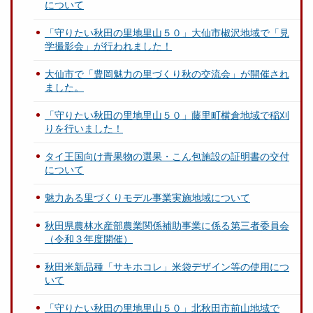
について
「守りたい秋田の里地里山５０」大仙市椒沢地域で「見
学撮影会」が行われました！
大仙市で「豊岡魅力の里づくり秋の交流会」が開催され
ました。
「守りたい秋田の里地里山５０」藤里町横倉地域で稲刈
りを行いました！
タイ王国向け青果物の選果・こん包施設の証明書の交付
について
魅力ある里づくりモデル事業実施地域について
秋田県農林水産部農業関係補助事業に係る第三者委員会
（令和３年度開催）
秋田米新品種「サキホコレ」米袋デザイン等の使用につ
いて
「守りたい秋田の里地里山５０」北秋田市前山地域で