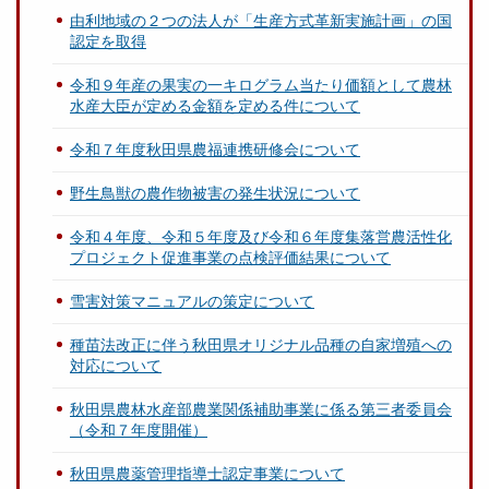
由利地域の２つの法人が「生産方式革新実施計画」の国
認定を取得
令和９年産の果実の一キログラム当たり価額として農林
水産大臣が定める金額を定める件について
令和７年度秋田県農福連携研修会について
野生鳥獣の農作物被害の発生状況について
令和４年度、令和５年度及び令和６年度集落営農活性化
プロジェクト促進事業の点検評価結果について
雪害対策マニュアルの策定について
種苗法改正に伴う秋田県オリジナル品種の自家増殖への
対応について
秋田県農林水産部農業関係補助事業に係る第三者委員会
（令和７年度開催）
秋田県農薬管理指導士認定事業について