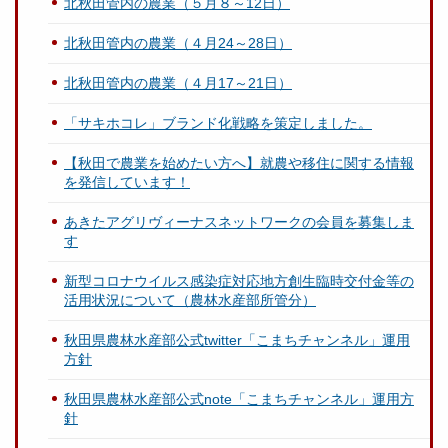
北秋田管内の農業（５月８～12日）
北秋田管内の農業（４月24～28日）
北秋田管内の農業（４月17～21日）
「サキホコレ」ブランド化戦略を策定しました。
【秋田で農業を始めたい方へ】就農や移住に関する情報
を発信しています！
あきたアグリヴィーナスネットワークの会員を募集しま
す
新型コロナウイルス感染症対応地方創生臨時交付金等の
活用状況について（農林水産部所管分）
秋田県農林水産部公式twitter「こまちチャンネル」運用
方針
秋田県農林水産部公式note「こまちチャンネル」運用方
針