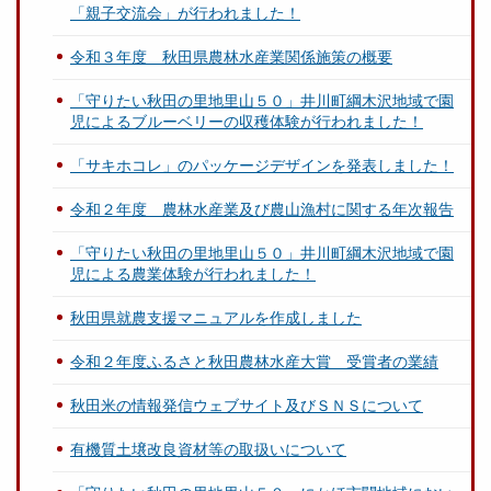
「親子交流会」が行われました！
令和３年度 秋田県農林水産業関係施策の概要
「守りたい秋田の里地里山５０」井川町綱木沢地域で園
児によるブルーベリーの収穫体験が行われました！
「サキホコレ」のパッケージデザインを発表しました！
令和２年度 農林水産業及び農山漁村に関する年次報告
「守りたい秋田の里地里山５０」井川町綱木沢地域で園
児による農業体験が行われました！
秋田県就農支援マニュアルを作成しました
令和２年度ふるさと秋田農林水産大賞 受賞者の業績
秋田米の情報発信ウェブサイト及びＳＮＳについて
有機質土壌改良資材等の取扱いについて