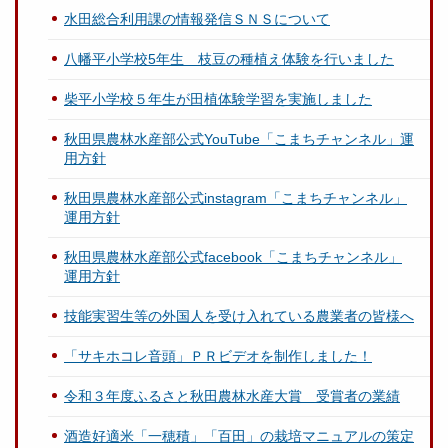
水田総合利用課の情報発信ＳＮＳについて
八幡平小学校5年生 枝豆の種植え体験を行いました
柴平小学校５年生が田植体験学習を実施しました
秋田県農林水産部公式YouTube「こまちチャンネル」運
用方針
秋田県農林水産部公式instagram「こまちチャンネル」
運用方針
秋田県農林水産部公式facebook「こまちチャンネル」
運用方針
技能実習生等の外国人を受け入れている農業者の皆様へ
「サキホコレ音頭」ＰＲビデオを制作しました！
令和３年度ふるさと秋田農林水産大賞 受賞者の業績
酒造好適米「一穂積」「百田」の栽培マニュアルの策定