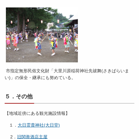
市指定無形民俗文化財「大里川原稲荷神社先祓舞(さきばらいま
い)」の保全・継承にも努めている。
５．その他
【地域近傍にある観光施設情報】
１．
大日霊貴神社(大日堂)
2．
旧関善酒店主屋