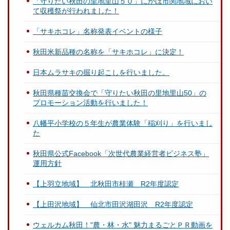
「守りたい秋田の里地里山５０」にかほ市関地域におい
て収穫祭が行われました！
「サキホコレ」名称発表イベントの様子
秋田米新品種の名称を「サキホコレ」に決定！
日本ムラサキの掘り起こしを行いました。
秋田県種苗交換会で「守りたい秋田の里地里山50」の
プロモーション活動を行いました！
八幡平小学校の５年生が農業体験「稲刈り」を行いまし
た
秋田県公式Facebook「次世代農業経営者ビジネス塾」
運用方針
【上羽立地域】 北秋田市桂瀬 R2年度認定
【上田沢地域】 仙北市田沢湖田沢 R2年度認定
ウェルカム秋田！"農・林・水" 魅力まるごとＰＲ動画を