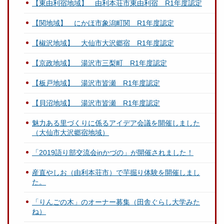
【東由利宿地域】 由利本荘市東由利宿 R1年度認定
【関地域】 にかほ市象潟町関 R1年度認定
【椒沢地域】 大仙市大沢郷宿 R1年度認定
【京政地域】 湯沢市三梨町 R1年度認定
【板戸地域】 湯沢市皆瀬 R1年度認定
【貝沼地域】 湯沢市皆瀬 R1年度認定
魅力ある里づくりに係るアイデア会議を開催しました
（大仙市大沢郷宿地域）
「2019語り部交流会inかづの」が開催されました！
産直やしお（由利本荘市）で芋掘り体験を開催しまし
た。
「りんごの木」のオーナー募集（田舎ぐらし大学みた
ね）