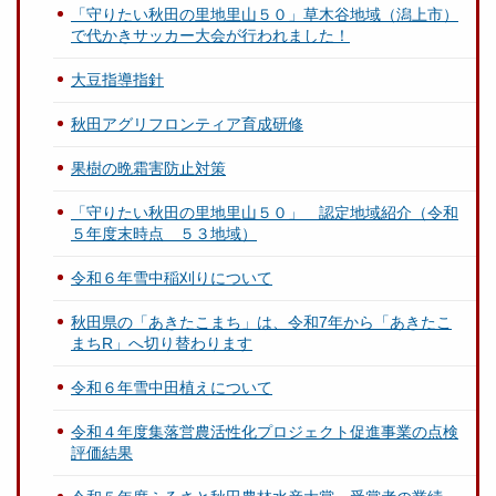
「守りたい秋田の里地里山５０」草木谷地域（潟上市）
で代かきサッカー大会が行われました！
大豆指導指針
秋田アグリフロンティア育成研修
果樹の晩霜害防止対策
「守りたい秋田の里地里山５０」 認定地域紹介（令和
５年度末時点 ５３地域）
令和６年雪中稲刈りについて
秋田県の「あきたこまち」は、令和7年から「あきたこ
まちR」へ切り替わります
令和６年雪中田植えについて
令和４年度集落営農活性化プロジェクト促進事業の点検
評価結果