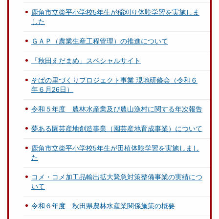
鹿角市立柴平小学校5年生が稲刈り体験学習を実施しま
した
ＧＡＰ（農業生産工程管理）の推進について
「秋田えだまめ」スペシャルサイト
そばの里づくりプロジェクト事業 現地研修会（令和６
年６月26日）
令和５年度 農林水産業及び農山漁村に関する年次報告
夢ある園芸産地創造事業（園芸産地育成事業）について
鹿角市立柴平小学校5年生が田植体験学習を実施しまし
た
コメ・コメ加工品輸出拡大緊急対策整備事業の実績につ
いて
令和６年度 秋田県農林水産業関係施策の概要