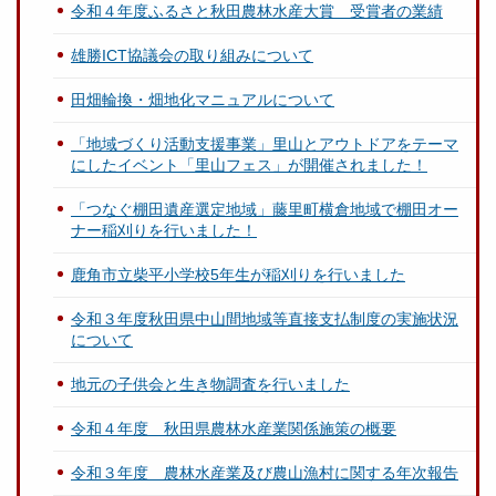
令和４年度ふるさと秋田農林水産大賞 受賞者の業績
雄勝ICT協議会の取り組みについて
田畑輪換・畑地化マニュアルについて
「地域づくり活動支援事業」里山とアウトドアをテーマ
にしたイベント「里山フェス」が開催されました！
「つなぐ棚田遺産選定地域」藤里町横倉地域で棚田オー
ナー稲刈りを行いました！
鹿角市立柴平小学校5年生が稲刈りを行いました
令和３年度秋田県中山間地域等直接支払制度の実施状況
について
地元の子供会と生き物調査を行いました
令和４年度 秋田県農林水産業関係施策の概要
令和３年度 農林水産業及び農山漁村に関する年次報告