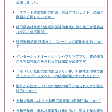
公開しました。
「スマート農業技術の開発・実証プロジェクト」の紹介
動画を公開しています。
秋田県農林水産部農業関係補助事業に係る第三者委員会
（令和２年度開催）
秋田米新品種“秋系８２１”ネーミング案選考状況につい
て
インターネットオークションやフリマアプリ、農産物直
売所で肥料販売をされる方は届出が必要です
「守りたい秋田の里地里山５０」井川町綱木沢地域で園
児によるブラックベリーの収穫体験が行われました！
海外から注文していない植物の種子が送られてきた際の
対応について
令和２年度 ふるさと秋田応援事業の実施団体について
令和元年度 農林水産業及び農山漁村に関する年次報告