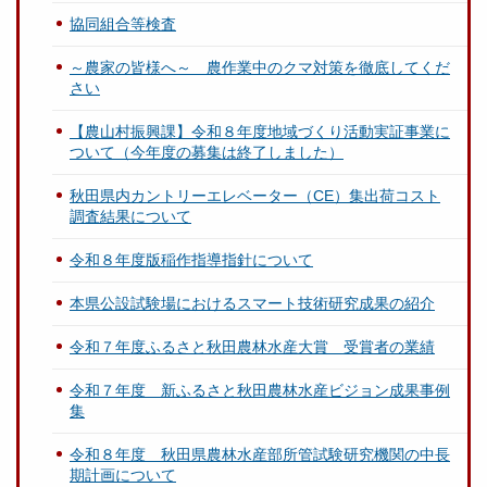
協同組合等検査
～農家の皆様へ～ 農作業中のクマ対策を徹底してくだ
さい
【農山村振興課】令和８年度地域づくり活動実証事業に
ついて（今年度の募集は終了しました）
秋田県内カントリーエレベーター（CE）集出荷コスト
調査結果について
令和８年度版稲作指導指針について
本県公設試験場におけるスマート技術研究成果の紹介
令和７年度ふるさと秋田農林水産大賞 受賞者の業績
令和７年度 新ふるさと秋田農林水産ビジョン成果事例
集
令和８年度 秋田県農林水産部所管試験研究機関の中長
期計画について