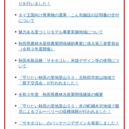
りを行いました！
タイ王国向け青果物の選果・こん包施設の証明書の交付
について
魅力ある里づくりモデル事業実施地域について
秋田県農林水産部農業関係補助事業に係る第三者委員会
（令和３年度開催）
秋田米新品種「サキホコレ」米袋デザイン等の使用につ
いて
「守りたい秋田の里地里山５０」北秋田市前山地域で
「親子交流会」が行われました！
令和３年度 秋田県農林水産業関係施策の概要
「守りたい秋田の里地里山５０」井川町綱木沢地域で園
児によるブルーベリーの収穫体験が行われました！
「サキホコレ」のパッケージデザインを発表しました！