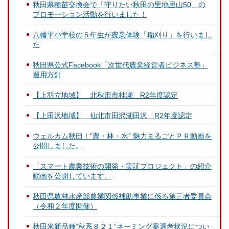
秋田県種苗交換会で「守りたい秋田の里地里山50」の
プロモーション活動を行いました！
八幡平小学校の５年生が農業体験「稲刈り」を行いまし
た
秋田県公式Facebook「次世代農業経営者ビジネス塾」
運用方針
【上羽立地域】 北秋田市桂瀬 R2年度認定
【上田沢地域】 仙北市田沢湖田沢 R2年度認定
ウェルカム秋田！"農・林・水" 魅力まるごとＰＲ動画を
公開しました。
「スマート農業技術の開発・実証プロジェクト」の紹介
動画を公開しています。
秋田県農林水産部農業関係補助事業に係る第三者委員会
（令和２年度開催）
秋田米新品種“秋系８２１”ネーミング案選考状況につい