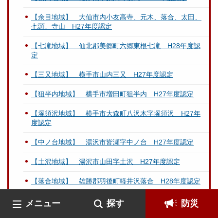
【余目地域】 大仙市内小友高寺、元木、落合、太田、
七頭、寺山 H27年度認定
【七滝地域】 仙北郡美郷町六郷東根七滝 H28年度認
定
【三又地域】 横手市山内三又 H27年度認定
【狙半内地域】 横手市増田町狙半内 H27年度認定
【塚須沢地域】 横手市大森町八沢木字塚須沢 H27年
度認定
【中ノ台地域】 湯沢市皆瀬字中ノ台 H27年度認定
【土沢地域】 湯沢市山田字土沢 H27年度認定
【落合地域】 雄勝郡羽後町軽井沢落合 H28年度認定
【岩井川地域】 雄勝郡東成瀬村岩井川 H27年度認定
メニュー
探す
防災