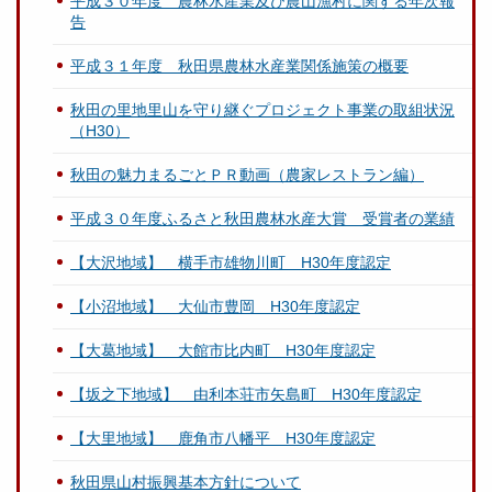
平成３０年度 農林水産業及び農山漁村に関する年次報
告
平成３１年度 秋田県農林水産業関係施策の概要
秋田の里地里山を守り継ぐプロジェクト事業の取組状況
（H30）
秋田の魅力まるごとＰＲ動画（農家レストラン編）
平成３０年度ふるさと秋田農林水産大賞 受賞者の業績
【大沢地域】 横手市雄物川町 H30年度認定
【小沼地域】 大仙市豊岡 H30年度認定
【大葛地域】 大館市比内町 H30年度認定
【坂之下地域】 由利本荘市矢島町 H30年度認定
【大里地域】 鹿角市八幡平 H30年度認定
秋田県山村振興基本方針について