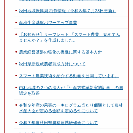
秋田地域振興局 稲作情報（令和８年７月28日更新）
産地生産基盤パワーアップ事業
【お知らせ】リーフレット 「スマート農業、始めてみ
ませんか？」を作成しました。
農業経営基盤の強化の促進に関する基本方針
秋田県新規就農者育成方針について
スマート農業技術を紹介する動画を公開しています。
由利地域の２つの法人が「生産方式革新実施計画」の国
認定を取得
令和９年産の果実の一キログラム当たり価額として農林
水産大臣が定める金額を定める件について
令和７年度秋田県農福連携研修会について