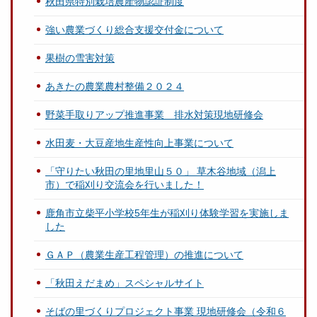
秋田県特別栽培農産物認証制度
強い農業づくり総合支援交付金について
果樹の雪害対策
あきたの農業農村整備２０２４
野菜手取りアップ推進事業 排水対策現地研修会
水田麦・大豆産地生産性向上事業について
「守りたい秋田の里地里山５０」 草木谷地域（潟上
市）で稲刈り交流会を行いました！
鹿角市立柴平小学校5年生が稲刈り体験学習を実施しま
した
ＧＡＰ（農業生産工程管理）の推進について
「秋田えだまめ」スペシャルサイト
そばの里づくりプロジェクト事業 現地研修会（令和６