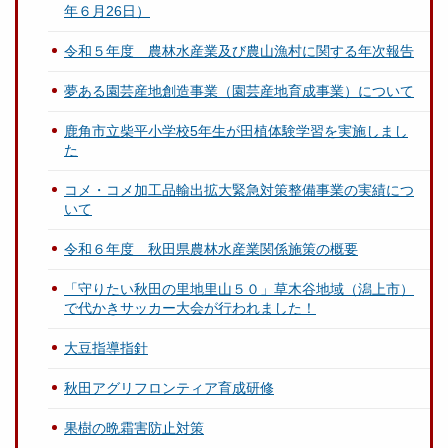
年６月26日）
令和５年度 農林水産業及び農山漁村に関する年次報告
夢ある園芸産地創造事業（園芸産地育成事業）について
鹿角市立柴平小学校5年生が田植体験学習を実施しまし
た
コメ・コメ加工品輸出拡大緊急対策整備事業の実績につ
いて
令和６年度 秋田県農林水産業関係施策の概要
「守りたい秋田の里地里山５０」草木谷地域（潟上市）
で代かきサッカー大会が行われました！
大豆指導指針
秋田アグリフロンティア育成研修
果樹の晩霜害防止対策