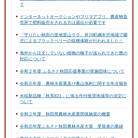
て
インターネットオークションやフリマアプリ、農産物直
売所で肥料販売をされる方は届出が必要です
「守りたい秋田の里地里山５０」井川町綱木沢地域で園
児によるブラックベリーの収穫体験が行われました！
海外から注文していない植物の種子が送られてきた際の
対応について
令和２年度 ふるさと秋田応援事業の実施団体について
令和元年度 農林水産業及び農山漁村に関する年次報告
水稲新品種「秋系821」に係る作付推奨地域等の決定に
ついて
令和２年度 秋田県農林水産業関係施策の概要
令和元年度ふるさと秋田農林水産大賞 受賞者の業績