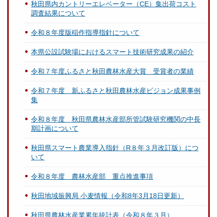
秋田県内カントリーエレベーター（CE）集出荷コスト
調査結果について
令和８年度版稲作指導指針について
本県公設試験場におけるスマート技術研究成果の紹介
令和７年度ふるさと秋田農林水産大賞 受賞者の業績
令和７年度 新ふるさと秋田農林水産ビジョン成果事例
集
令和８年度 秋田県農林水産部所管試験研究機関の中長
期計画について
秋田県スマート農業導入指針（R８年３月改訂版）につ
いて
令和８年度 農林水産部 重点推進事項
秋田地域振興局 小麦情報（令和8年3月18日更新）
秋田県農林水産業累年統計表（令和８年３月）