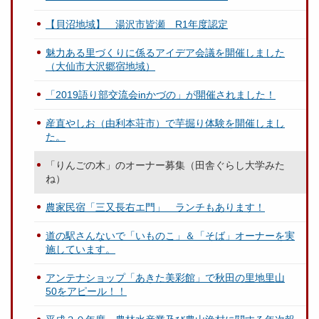
【貝沼地域】 湯沢市皆瀬 R1年度認定
魅力ある里づくりに係るアイデア会議を開催しました
（大仙市大沢郷宿地域）
「2019語り部交流会inかづの」が開催されました！
産直やしお（由利本荘市）で芋掘り体験を開催しまし
た。
「りんごの木」のオーナー募集（田舎ぐらし大学みた
ね）
農家民宿「三又長右エ門」 ランチもあります！
道の駅さんないで「いものこ」＆「そば」オーナーを実
施しています。
アンテナショップ「あきた美彩館」で秋田の里地里山
50をアピール！！