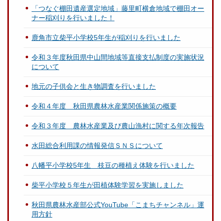
「つなぐ棚田遺産選定地域」藤里町横倉地域で棚田オー
ナー稲刈りを行いました！
鹿角市立柴平小学校5年生が稲刈りを行いました
令和３年度秋田県中山間地域等直接支払制度の実施状況
について
地元の子供会と生き物調査を行いました
令和４年度 秋田県農林水産業関係施策の概要
令和３年度 農林水産業及び農山漁村に関する年次報告
水田総合利用課の情報発信ＳＮＳについて
八幡平小学校5年生 枝豆の種植え体験を行いました
柴平小学校５年生が田植体験学習を実施しました
秋田県農林水産部公式YouTube「こまちチャンネル」運
用方針