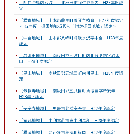
【阿仁戸鳥内地域】 北秋田市阿仁戸鳥内 H27年度認
定
【横倉地域】 山本郡藤里町藤琴字横倉 H27年度認定
＜R2年度 棚田地域振興法「指定棚田地域」認定＞
【中台地域】 山本郡八峰町峰浜水沢字中台 H28年度
認定
【谷地田地域】 南秋田郡五城目町内川浅見内字谷地
田 H28年度認定
【黒土地域】 南秋田郡五城目町内川黒土 H28年度認
定
【帝釈寺地域】 南秋田郡五城目町馬場目字帝釈寺
H28年度認定
【安全寺地域】 男鹿市北浦安全寺 H27年度認定
【須郷地域】 由利本荘市東由利黒渕 H28年度認定
【横岡地域】 にかほ市象潟町横岡 H27年度認定