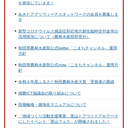
を発信しています！
あきたアグリヴィーナスネットワークの会員を募集しま
す
新型コロナウイルス感染症対応地方創生臨時交付金等の
活用状況について（農林水産部所管分）
秋田県農林水産部公式twitter「こまちチャンネル」運用
方針
秋田県農林水産部公式note「こまちチャンネル」運用方
針
令和４年度ふるさと秋田農林水産大賞 受賞者の業績
雄勝ICT協議会の取り組みについて
田畑輪換・畑地化マニュアルについて
「地域づくり活動支援事業」里山とアウトドアをテーマ
にしたイベント「里山フェス」が開催されました！