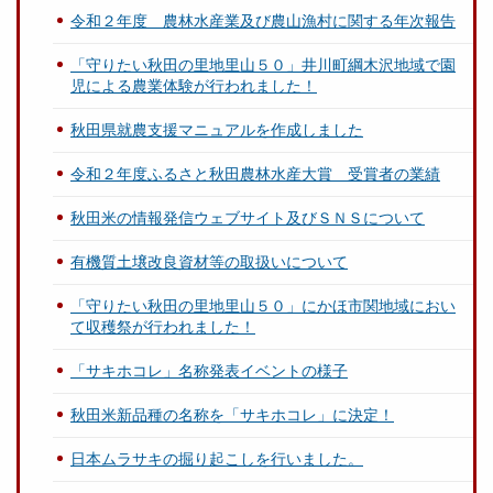
令和２年度 農林水産業及び農山漁村に関する年次報告
「守りたい秋田の里地里山５０」井川町綱木沢地域で園
児による農業体験が行われました！
秋田県就農支援マニュアルを作成しました
令和２年度ふるさと秋田農林水産大賞 受賞者の業績
秋田米の情報発信ウェブサイト及びＳＮＳについて
有機質土壌改良資材等の取扱いについて
「守りたい秋田の里地里山５０」にかほ市関地域におい
て収穫祭が行われました！
「サキホコレ」名称発表イベントの様子
秋田米新品種の名称を「サキホコレ」に決定！
日本ムラサキの掘り起こしを行いました。