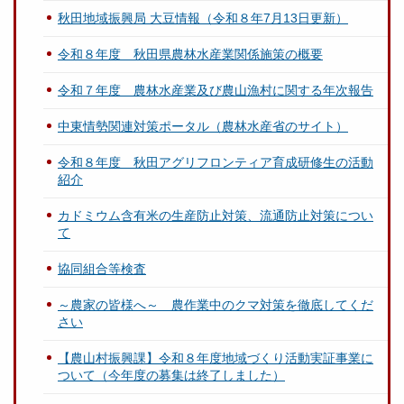
秋田地域振興局 大豆情報（令和８年7月13日更新）
令和８年度 秋田県農林水産業関係施策の概要
令和７年度 農林水産業及び農山漁村に関する年次報告
中東情勢関連対策ポータル（農林水産省のサイト）
令和８年度 秋田アグリフロンティア育成研修生の活動
紹介
カドミウム含有米の生産防止対策、流通防止対策につい
て
協同組合等検査
～農家の皆様へ～ 農作業中のクマ対策を徹底してくだ
さい
【農山村振興課】令和８年度地域づくり活動実証事業に
ついて（今年度の募集は終了しました）