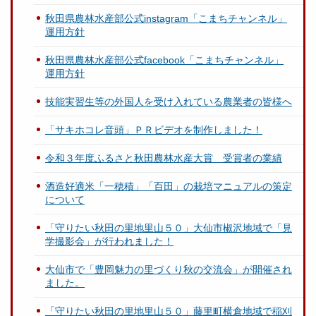
秋田県農林水産部公式instagram「こまちチャンネル」
運用方針
秋田県農林水産部公式facebook「こまちチャンネル」
運用方針
技能実習生等の外国人を受け入れている農業者の皆様へ
「サキホコレ音頭」ＰＲビデオを制作しました！
令和３年度ふるさと秋田農林水産大賞 受賞者の業績
酒造好適米「一穂積」「百田」の栽培マニュアルの策定
について
「守りたい秋田の里地里山５０」大仙市椒沢地域で「見
学撮影会」が行われました！
大仙市で「豊岡魅力の里づくり秋の交流会」が開催され
ました。
「守りたい秋田の里地里山５０」藤里町横倉地域で稲刈