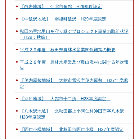
【白岩地域】 仙北市角館 H29年度認定
【中飯沢地域】 羽後町飯沢 H29年度認定
秋田の里地里山を守り継ぐプロジェクト事業の取組状況
（H29：秋編）
平成２９年度 秋田県農林水産業関係施策の概要
平成２８年度 農林水産業及び農山漁村に関する年次報
告
【茂内屋敷地域】 大館市雪沢字茂内屋敷 H27年度認
定
【別所地域】 大館市十二所 H28年度認定
【八木沢地域】 北秋田郡上小阿仁村沖田面字八木沢
H28年度認定
【阿仁小様地域】 北秋田市阿仁小様 H27年度認定