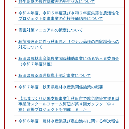
野生鳥獣の農作物被害の発生状況について
令和４年度、令和５年度及び令和６年度集落営農活性化
プロジェクト促進事業の点検評価結果について
雪害対策マニュアルの策定について
種苗法改正に伴う秋田県オリジナル品種の自家増殖への
対応について
秋田県農林水産部農業関係補助事業に係る第三者委員会
（令和７年度開催）
秋田県農薬管理指導士認定事業について
令和７年度 秋田県農林水産業関係施策の概要
【地域づくり活動支援事業】秋田市で就労継続支援Ｂ型
事業所スクールファーム河辺が第４回ガクフク（学＋
福）連携プロジェクトを開催しました！
令和６年度 農林水産業及び農山漁村に関する年次報告