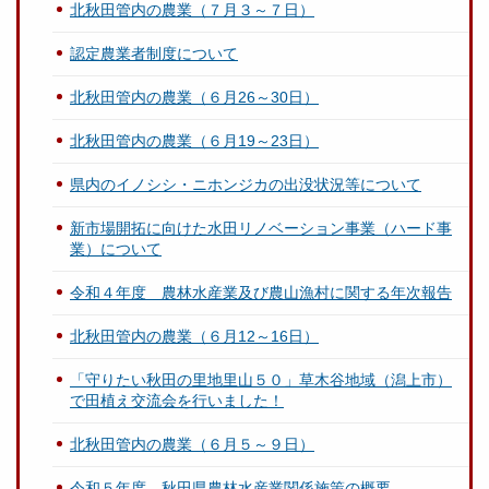
北秋田管内の農業（７月３～７日）
認定農業者制度について
北秋田管内の農業（６月26～30日）
北秋田管内の農業（６月19～23日）
県内のイノシシ・ニホンジカの出没状況等について
新市場開拓に向けた水田リノベーション事業（ハード事
業）について
令和４年度 農林水産業及び農山漁村に関する年次報告
北秋田管内の農業（６月12～16日）
「守りたい秋田の里地里山５０」草木谷地域（潟上市）
で田植え交流会を行いました！
北秋田管内の農業（６月５～９日）
令和５年度 秋田県農林水産業関係施策の概要