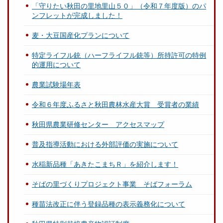
「守りたい秋田の里地里山５０」（令和７年度版）のパ
ンフレットが完成しました！
麦・大豆国産化プランについて
特定ライフル銃（ハーフライフル銃等）所持許可の特例
的運用について
農業試験場年表
令和６年度ふるさと秋田農林水産大賞 受賞者の業績
秋田県農業研修センター アクセスマップ
普及指導活動における外部評価の実施について
水稲新品種「あきたこまちＲ」を紹介します！
そばの里づくりプロジェクト事業 そばフォーラム
種苗法改正に伴う登録品種の表示義務化について