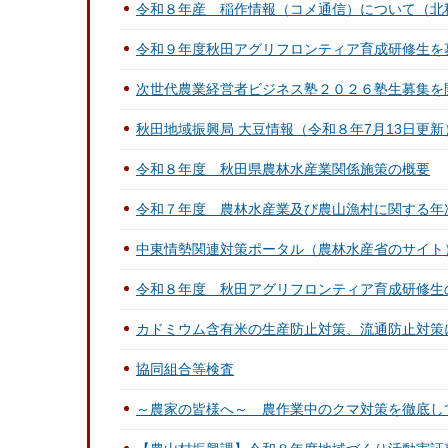
令和８年産 稲作情報（コメ通信）について（北
令和９年度秋田アグリフロンティア育成研修生を
次世代農業経営者ビジネス塾２０２６塾生募集を
秋田地域振興局 大豆情報（令和８年7月13日更新
令和８年度 秋田県農林水産業関係施策の概要
令和７年度 農林水産業及び農山漁村に関する年
中東情勢関連対策ポータル（農林水産省のサイト
令和８年度 秋田アグリフロンティア育成研修生
カドミウム含有米の生産防止対策、流通防止対策
協同組合等検査
～農家の皆様へ～ 農作業中のクマ対策を徹底し