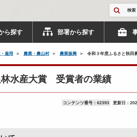
検索
から探す
部署から探す
業・雇用
農業・農山村
農業振興
令和３年度ふるさと秋田
農林水産大賞 受賞者の業績
コンテンツ番号：62393
更新日：
20