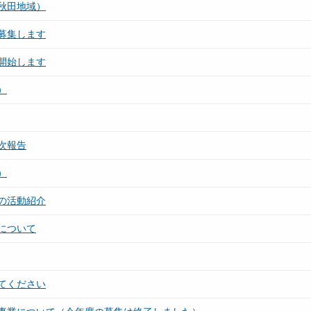
秋田地域）
募集します
開始します
）
次報告
）
の活動紹介
について
てください