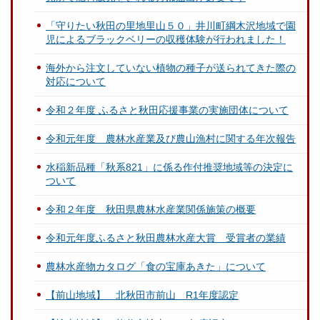
「守りたい秋田の里地里山５０」井川町綱木沢地域で園
児によるブラックベリーの収穫体験が行われました！
海外から注文していない植物の種子が送られてきた際の
対応について
令和２年度 ふるさと秋田応援事業の実施団体について
令和元年度 農林水産業及び農山漁村に関する年次報告
水稲新品種「秋系821」に係る作付推奨地域等の決定に
ついて
令和２年度 秋田県農林水産業関係施策の概要
令和元年度ふるさと秋田農林水産大賞 受賞者の業績
農林水産物カタログ「食の宝庫あきた」について
【前山地域】 北秋田市前山 R1年度認定