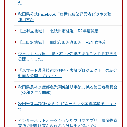
た
秋田県公式Facebook「次世代農業経営者ビジネス塾」
運用方針
【上羽立地域】 北秋田市桂瀬 R2年度認定
【上田沢地域】 仙北市田沢湖田沢 R2年度認定
ウェルカム秋田！"農・林・水" 魅力まるごとＰＲ動画を
公開しました。
「スマート農業技術の開発・実証プロジェクト」の紹介
動画を公開しています。
秋田県農林水産部農業関係補助事業に係る第三者委員会
（令和２年度開催）
秋田米新品種“秋系８２１”ネーミング案選考状況につい
て
インターネットオークションやフリマアプリ、農産物直
売所で肥料販売をされる方は届出が必要です