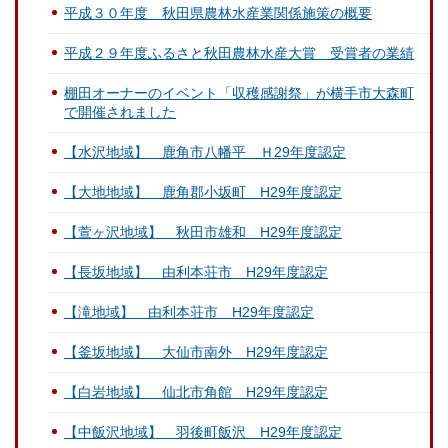
平成３０年度 秋田県農林水産業関係施策の概要
平成２９年度ふるさと秋田農林水産大賞 受賞者の業績
棚田オーナーのイベント「収穫感謝祭」が横手市大森町
で開催されました
【水沢地域】 鹿角市八幡平 Ｈ29年度認定
【大地地域】 鹿角郡小坂町 H29年度認定
【萱ヶ沢地域】 秋田市雄和 H29年度認定
【長坂地域】 由利本荘市 H29年度認定
【滝地域】 由利本荘市 H29年度認定
【釜坂地域】 大仙市南外 H29年度認定
【白岩地域】 仙北市角館 H29年度認定
【中飯沢地域】 羽後町飯沢 H29年度認定