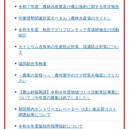
令和７年度 農林水産業及び農山漁村に関する年次報告
中東情勢関連対策ポータル（農林水産省のサイト）
令和８年度 秋田アグリフロンティア育成研修生の活動
紹介
カドミウム含有米の生産防止対策、流通防止対策につい
て
協同組合等検査
～農家の皆様へ～ 農作業中のクマ対策を徹底してくだ
さい
【農山村振興課】令和８年度地域づくり活動実証事業に
ついて（今年度の募集は終了しました）
秋田県内カントリーエレベーター（CE）集出荷コスト
調査結果について
令和８年度版稲作指導指針について