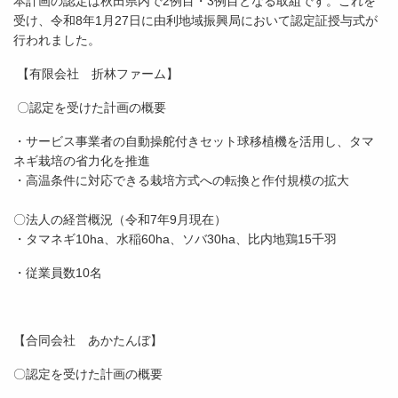
本計画の認定は秋田県内で2例目・3例目となる取組です。これを
受け、令和8年1月27日に由利地域振興局において認定証授与式が
行われました。
【有限会社 折林ファーム】
〇認定を受けた計画の概要
・サービス事業者の自動操舵付きセット球移植機を活用し、タマ
ネギ栽培の省力化を推進
・高温条件に対応できる栽培方式への転換と作付規模の拡大
〇法人の経営概況（令和7年9月現在）
・タマネギ10ha、水稲60ha、ソバ30ha、比内地鶏15千羽
・従業員数10名
【合同会社 あかたんぼ】
〇認定を受けた計画の概要