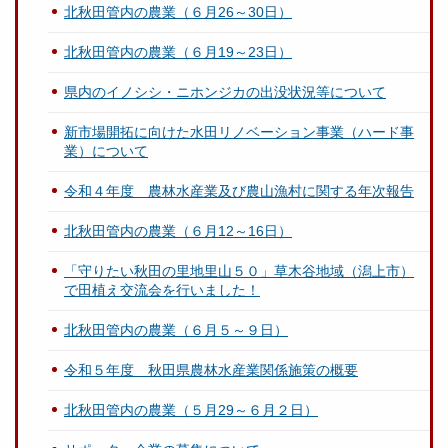
北秋田管内の農業（６月26～30日）
北秋田管内の農業（６月19～23日）
県内のイノシシ・ニホンジカの出没状況等について
新市場開拓に向けた水田リノベーション事業（ハード事
業）について
令和４年度 農林水産業及び農山漁村に関する年次報告
北秋田管内の農業（６月12～16日）
「守りたい秋田の里地里山５０」草木谷地域（潟上市）
で田植え交流会を行いました！
北秋田管内の農業（６月５～９日）
令和５年度 秋田県農林水産業関係施策の概要
北秋田管内の農業（５月29～６月２日）