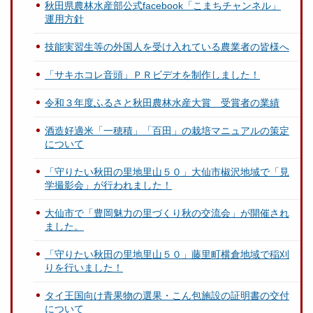
秋田県農林水産部公式facebook「こまちチャンネル」
運用方針
技能実習生等の外国人を受け入れている農業者の皆様へ
「サキホコレ音頭」ＰＲビデオを制作しました！
令和３年度ふるさと秋田農林水産大賞 受賞者の業績
酒造好適米「一穂積」「百田」の栽培マニュアルの策定
について
「守りたい秋田の里地里山５０」大仙市椒沢地域で「見
学撮影会」が行われました！
大仙市で「豊岡魅力の里づくり秋の交流会」が開催され
ました。
「守りたい秋田の里地里山５０」藤里町横倉地域で稲刈
りを行いました！
タイ王国向け青果物の選果・こん包施設の証明書の交付
について