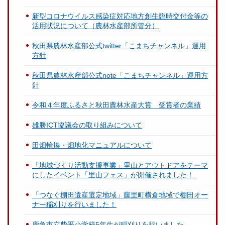
新型コロナウイルス感染症対応地方創生臨時交付金等の
活用状況について（農林水産部所管分）
秋田県農林水産部公式twitter「こまちチャンネル」運用
方針
秋田県農林水産部公式note「こまちチャンネル」運用方
針
令和４年度ふるさと秋田農林水産大賞 受賞者の業績
雄勝ICT協議会の取り組みについて
田畑輪換・畑地化マニュアルについて
「地域づくり活動支援事業」里山とアウトドアをテーマ
にしたイベント「里山フェス」が開催されました！
「つなぐ棚田遺産選定地域」藤里町横倉地域で棚田オー
ナー稲刈りを行いました！
鹿角市立柴平小学校5年生が稲刈りを行いました