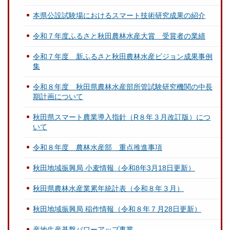
本県公設試験場におけるスマート技術研究成果の紹介
令和７年度ふるさと秋田農林水産大賞 受賞者の業績
令和７年度 新ふるさと秋田農林水産ビジョン成果事例
集
令和８年度 秋田県農林水産部所管試験研究機関の中長
期計画について
秋田県スマート農業導入指針（R８年３月改訂版）につ
いて
令和８年度 農林水産部 重点推進事項
秋田地域振興局 小麦情報（令和8年3月18日更新）
秋田県農林水産業累年統計表（令和８年３月）
秋田地域振興局 稲作情報（令和８年７月28日更新）
産地生産基盤パワーアップ事業