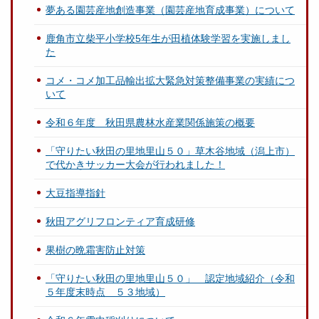
夢ある園芸産地創造事業（園芸産地育成事業）について
鹿角市立柴平小学校5年生が田植体験学習を実施しまし
た
コメ・コメ加工品輸出拡大緊急対策整備事業の実績につ
いて
令和６年度 秋田県農林水産業関係施策の概要
「守りたい秋田の里地里山５０」草木谷地域（潟上市）
で代かきサッカー大会が行われました！
大豆指導指針
秋田アグリフロンティア育成研修
果樹の晩霜害防止対策
「守りたい秋田の里地里山５０」 認定地域紹介（令和
５年度末時点 ５３地域）