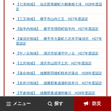
【七滝地域】 仙北郡美郷町六郷東根七滝 H28年度認
定
【三又地域】 横手市山内三又 H27年度認定
【狙半内地域】 横手市増田町狙半内 H27年度認定
【塚須沢地域】 横手市大森町八沢木字塚須沢 H27年
度認定
【中ノ台地域】 湯沢市皆瀬字中ノ台 H27年度認定
【土沢地域】 湯沢市山田字土沢 H27年度認定
【落合地域】 雄勝郡羽後町軽井沢落合 H28年度認定
【岩井川地域】 雄勝郡東成瀬村岩井川 H27年度認定
【手倉地域】 雄勝郡東成瀬村椿川 H28年度認定
平成２８年度ふるさと秋田農林水産大賞 受賞者の業績
メニュー
探す
防災