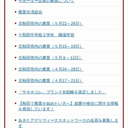
サポーター企業の募集について
農業共済組合
北秋田管内の農業（５月22～26日）
十和田中学校２学年 職場学習
北秋田管内の農業（５月15～19日）
北秋田管内の農業（５月８～12日）
北秋田管内の農業（４月24～28日）
北秋田管内の農業（４月17～21日）
「サキホコレ」ブランド化戦略を策定しました。
【秋田で農業を始めたい方へ】就農や移住に関する情報
を発信しています！
あきたアグリヴィーナスネットワークの会員を募集しま
す