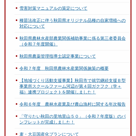
雪害対策マニュアルの策定について
種苗法改正に伴う秋田県オリジナル品種の自家増殖への
対応について
秋田県農林水産部農業関係補助事業に係る第三者委員会
（令和７年度開催）
秋田県農薬管理指導士認定事業について
令和７年度 秋田県農林水産業関係施策の概要
【地域づくり活動支援事業】秋田市で就労継続支援Ｂ型
事業所スクールファーム河辺が第４回ガクフク（学＋
福）連携プロジェクトを開催しました！
令和６年度 農林水産業及び農山漁村に関する年次報告
「守りたい秋田の里地里山５０」（令和７年度版）のパ
ンフレットが完成しました！
麦・大豆国産化プランについて