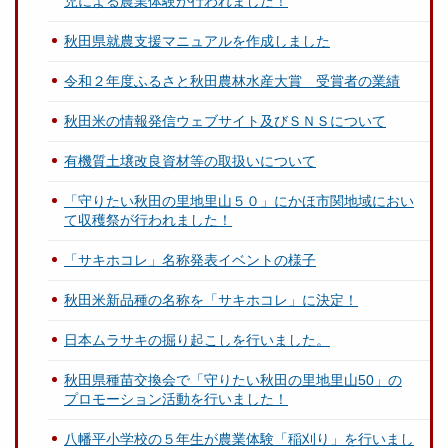
児による農業体験が行われました！
秋田県就農支援マニュアルを作成しました
令和２年度ふるさと秋田農林水産大賞 受賞者の業績
秋田米の情報発信ウェブサイト及びＳＮＳについて
有機質土壌改良資材等の取扱いについて
「守りたい秋田の里地里山５０」にかほ市関地域におい
て収穫祭が行われました！
「サキホコレ」名称発表イベントの様子
秋田米新品種の名称を「サキホコレ」に決定！
日本ムラサキの掘り起こしを行いました。
秋田県種苗交換会で「守りたい秋田の里地里山50」の
プロモーション活動を行いました！
八幡平小学校の５年生が農業体験「稲刈り」を行いまし