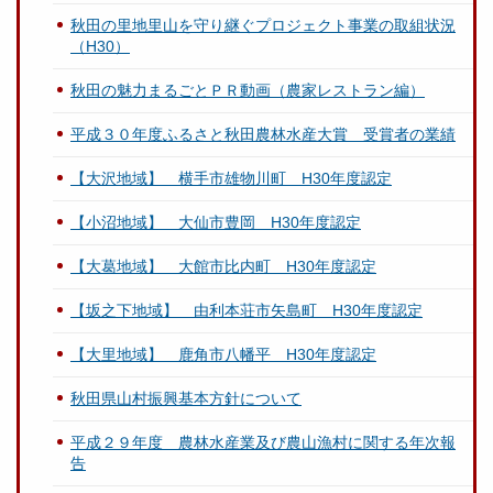
秋田の里地里山を守り継ぐプロジェクト事業の取組状況
（H30）
秋田の魅力まるごとＰＲ動画（農家レストラン編）
平成３０年度ふるさと秋田農林水産大賞 受賞者の業績
【大沢地域】 横手市雄物川町 H30年度認定
【小沼地域】 大仙市豊岡 H30年度認定
【大葛地域】 大館市比内町 H30年度認定
【坂之下地域】 由利本荘市矢島町 H30年度認定
【大里地域】 鹿角市八幡平 H30年度認定
秋田県山村振興基本方針について
平成２９年度 農林水産業及び農山漁村に関する年次報
告