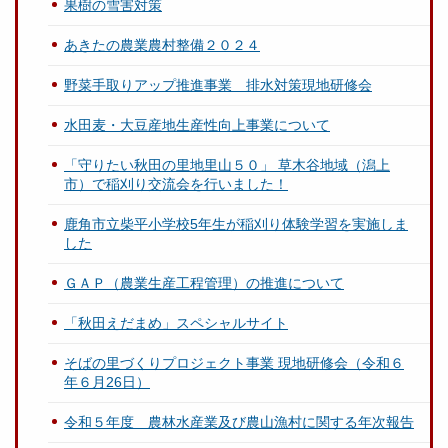
果樹の雪害対策
あきたの農業農村整備２０２４
野菜手取りアップ推進事業 排水対策現地研修会
水田麦・大豆産地生産性向上事業について
「守りたい秋田の里地里山５０」 草木谷地域（潟上
市）で稲刈り交流会を行いました！
鹿角市立柴平小学校5年生が稲刈り体験学習を実施しま
した
ＧＡＰ（農業生産工程管理）の推進について
「秋田えだまめ」スペシャルサイト
そばの里づくりプロジェクト事業 現地研修会（令和６
年６月26日）
令和５年度 農林水産業及び農山漁村に関する年次報告