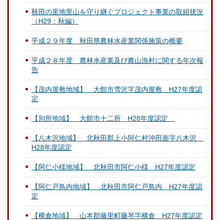
秋田の里地里山を守り継ぐプロジェクト事業の取組状況
（H29：秋編）
平成２９年度 秋田県農林水産業関係施策の概要
平成２８年度 農林水産業及び農山漁村に関する年次報
告
【茂内屋敷地域】 大館市雪沢字茂内屋敷 H27年度認
定
【別所地域】 大館市十二所 H28年度認定
【八木沢地域】 北秋田郡上小阿仁村沖田面字八木沢
H28年度認定
【阿仁小様地域】 北秋田市阿仁小様 H27年度認定
【阿仁戸鳥内地域】 北秋田市阿仁戸鳥内 H27年度認
定
【横倉地域】 山本郡藤里町藤琴字横倉 H27年度認定