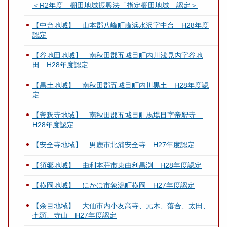
＜R2年度 棚田地域振興法「指定棚田地域」認定＞
【中台地域】 山本郡八峰町峰浜水沢字中台 H28年度
認定
【谷地田地域】 南秋田郡五城目町内川浅見内字谷地
田 H28年度認定
【黒土地域】 南秋田郡五城目町内川黒土 H28年度認
定
【帝釈寺地域】 南秋田郡五城目町馬場目字帝釈寺
H28年度認定
【安全寺地域】 男鹿市北浦安全寺 H27年度認定
【須郷地域】 由利本荘市東由利黒渕 H28年度認定
【横岡地域】 にかほ市象潟町横岡 H27年度認定
【余目地域】 大仙市内小友高寺、元木、落合、太田、
七頭、寺山 H27年度認定