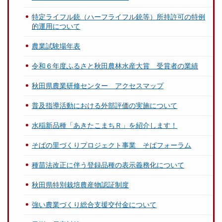
特定ライフル銃（ハーフライフル銃等）所持許可の特例
的運用について
農業試験場年表
令和６年度ふるさと秋田農林水産大賞 受賞者の業績
秋田県農業研修センター アクセスマップ
普及指導活動における外部評価の実施について
水稲新品種「あきたこまちＲ」を紹介します！
そばの里づくりプロジェクト事業 そばフォーラム
種苗法改正に伴う登録品種の表示義務化について
秋田県特別栽培農産物認証制度
強い農業づくり総合支援交付金について