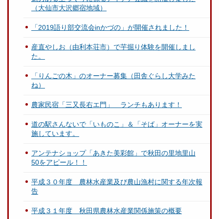
（大仙市大沢郷宿地域）
「2019語り部交流会inかづの」が開催されました！
産直やしお（由利本荘市）で芋掘り体験を開催しまし
た。
「りんごの木」のオーナー募集（田舎ぐらし大学みた
ね）
農家民宿「三又長右エ門」 ランチもあります！
道の駅さんないで「いものこ」＆「そば」オーナーを実
施しています。
アンテナショップ「あきた美彩館」で秋田の里地里山
50をアピール！！
平成３０年度 農林水産業及び農山漁村に関する年次報
告
平成３１年度 秋田県農林水産業関係施策の概要