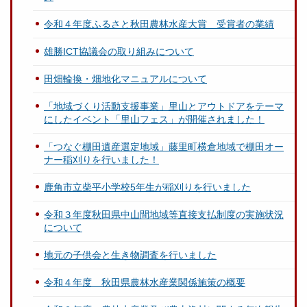
令和４年度ふるさと秋田農林水産大賞 受賞者の業績
雄勝ICT協議会の取り組みについて
田畑輪換・畑地化マニュアルについて
「地域づくり活動支援事業」里山とアウトドアをテーマ
にしたイベント「里山フェス」が開催されました！
「つなぐ棚田遺産選定地域」藤里町横倉地域で棚田オー
ナー稲刈りを行いました！
鹿角市立柴平小学校5年生が稲刈りを行いました
令和３年度秋田県中山間地域等直接支払制度の実施状況
について
地元の子供会と生き物調査を行いました
令和４年度 秋田県農林水産業関係施策の概要