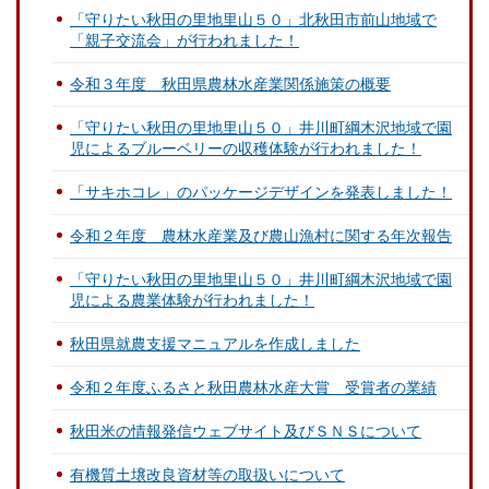
「守りたい秋田の里地里山５０」北秋田市前山地域で
「親子交流会」が行われました！
令和３年度 秋田県農林水産業関係施策の概要
「守りたい秋田の里地里山５０」井川町綱木沢地域で園
児によるブルーベリーの収穫体験が行われました！
「サキホコレ」のパッケージデザインを発表しました！
令和２年度 農林水産業及び農山漁村に関する年次報告
「守りたい秋田の里地里山５０」井川町綱木沢地域で園
児による農業体験が行われました！
秋田県就農支援マニュアルを作成しました
令和２年度ふるさと秋田農林水産大賞 受賞者の業績
秋田米の情報発信ウェブサイト及びＳＮＳについて
有機質土壌改良資材等の取扱いについて