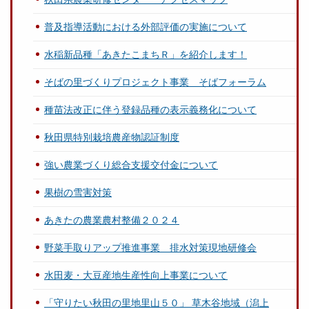
普及指導活動における外部評価の実施について
水稲新品種「あきたこまちＲ」を紹介します！
そばの里づくりプロジェクト事業 そばフォーラム
種苗法改正に伴う登録品種の表示義務化について
秋田県特別栽培農産物認証制度
強い農業づくり総合支援交付金について
果樹の雪害対策
あきたの農業農村整備２０２４
野菜手取りアップ推進事業 排水対策現地研修会
水田麦・大豆産地生産性向上事業について
「守りたい秋田の里地里山５０」 草木谷地域（潟上