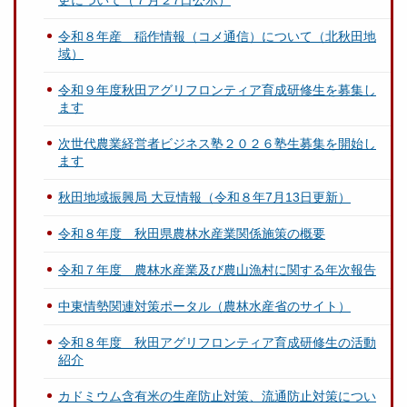
更について（７月２7日公示）
令和８年産 稲作情報（コメ通信）について（北秋田地
域）
令和９年度秋田アグリフロンティア育成研修生を募集し
ます
次世代農業経営者ビジネス塾２０２６塾生募集を開始し
ます
秋田地域振興局 大豆情報（令和８年7月13日更新）
令和８年度 秋田県農林水産業関係施策の概要
令和７年度 農林水産業及び農山漁村に関する年次報告
中東情勢関連対策ポータル（農林水産省のサイト）
令和８年度 秋田アグリフロンティア育成研修生の活動
紹介
カドミウム含有米の生産防止対策、流通防止対策につい