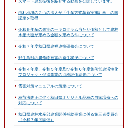
スマート農業技術を紹介する動画を公開しています。
由利地域の２つの法人が「生産方式革新実施計画」の国
認定を取得
令和９年産の果実の一キログラム当たり価額として農林
水産大臣が定める金額を定める件について
令和７年度秋田県農福連携研修会について
野生鳥獣の農作物被害の発生状況について
令和４年度、令和５年度及び令和６年度集落営農活性化
プロジェクト促進事業の点検評価結果について
雪害対策マニュアルの策定について
種苗法改正に伴う秋田県オリジナル品種の自家増殖への
対応について
秋田県農林水産部農業関係補助事業に係る第三者委員会
（令和７年度開催）