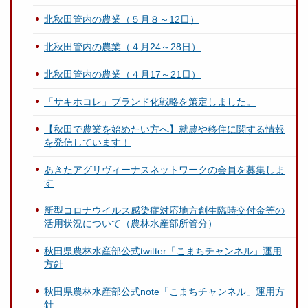
北秋田管内の農業（５月８～12日）
北秋田管内の農業（４月24～28日）
北秋田管内の農業（４月17～21日）
「サキホコレ」ブランド化戦略を策定しました。
【秋田で農業を始めたい方へ】就農や移住に関する情報
を発信しています！
あきたアグリヴィーナスネットワークの会員を募集しま
す
新型コロナウイルス感染症対応地方創生臨時交付金等の
活用状況について（農林水産部所管分）
秋田県農林水産部公式twitter「こまちチャンネル」運用
方針
秋田県農林水産部公式note「こまちチャンネル」運用方
針