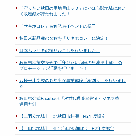
「守りたい秋田の里地里山５０」にかほ市関地域におい
て収穫祭が行われました！
「サキホコレ」名称発表イベントの様子
秋田米新品種の名称を「サキホコレ」に決定！
日本ムラサキの掘り起こしを行いました。
秋田県種苗交換会で「守りたい秋田の里地里山50」の
プロモーション活動を行いました！
八幡平小学校の５年生が農業体験「稲刈り」を行いまし
た
秋田県公式Facebook「次世代農業経営者ビジネス塾」
運用方針
【上羽立地域】 北秋田市桂瀬 R2年度認定
【上田沢地域】 仙北市田沢湖田沢 R2年度認定