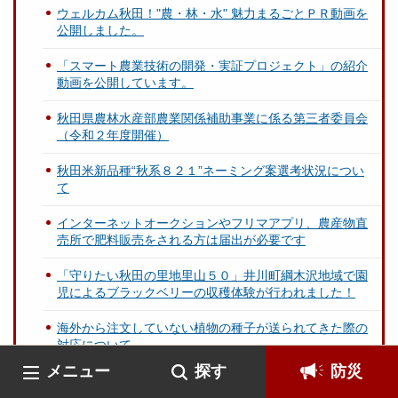
ウェルカム秋田！"農・林・水" 魅力まるごとＰＲ動画を
公開しました。
「スマート農業技術の開発・実証プロジェクト」の紹介
動画を公開しています。
秋田県農林水産部農業関係補助事業に係る第三者委員会
（令和２年度開催）
秋田米新品種“秋系８２１”ネーミング案選考状況につい
て
インターネットオークションやフリマアプリ、農産物直
売所で肥料販売をされる方は届出が必要です
「守りたい秋田の里地里山５０」井川町綱木沢地域で園
児によるブラックベリーの収穫体験が行われました！
海外から注文していない植物の種子が送られてきた際の
対応について
メニュー
探す
防災
令和２年度 ふるさと秋田応援事業の実施団体について