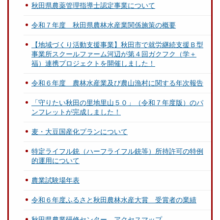
秋田県農薬管理指導士認定事業について
令和７年度 秋田県農林水産業関係施策の概要
【地域づくり活動支援事業】秋田市で就労継続支援Ｂ型
事業所スクールファーム河辺が第４回ガクフク（学＋
福）連携プロジェクトを開催しました！
令和６年度 農林水産業及び農山漁村に関する年次報告
「守りたい秋田の里地里山５０」（令和７年度版）のパ
ンフレットが完成しました！
麦・大豆国産化プランについて
特定ライフル銃（ハーフライフル銃等）所持許可の特例
的運用について
農業試験場年表
令和６年度ふるさと秋田農林水産大賞 受賞者の業績
秋田県農業研修センター アクセスマップ