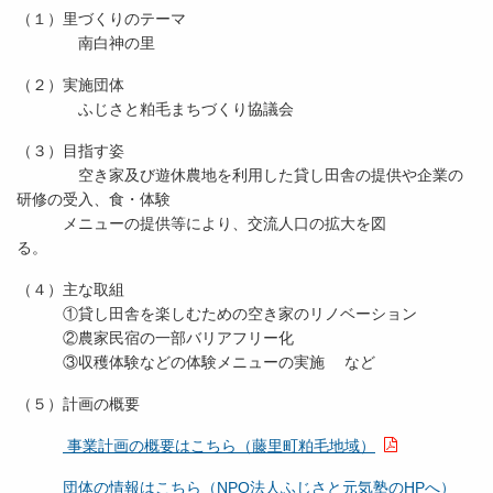
（１）里づくりのテーマ
南白神の里
（２）実施団体
ふじさと粕毛まちづくり協議会
（３）目指す姿
空き家及び遊休農地を利用した貸し田舎の提供や企業の
研修の受入、食・体験
メニューの提供等により、交流人口の拡大を図
（４）主な取組
①貸し田舎を楽しむための空き家のリノベーション
②農家民宿の一部バリアフリー化
③収穫体験などの体験メニューの実施 など
（５）計画の概要
事業計画の概要はこちら（藤里町粕毛地域）
団体の情報はこちら（NPO法人ふじさと元気塾のHPへ）