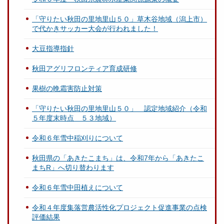
「守りたい秋田の里地里山５０」草木谷地域（潟上市）
で代かきサッカー大会が行われました！
大豆指導指針
秋田アグリフロンティア育成研修
果樹の晩霜害防止対策
「守りたい秋田の里地里山５０」 認定地域紹介（令和
５年度末時点 ５３地域）
令和６年雪中稲刈りについて
秋田県の「あきたこまち」は、令和7年から「あきたこ
まちR」へ切り替わります
令和６年雪中田植えについて
令和４年度集落営農活性化プロジェクト促進事業の点検
評価結果