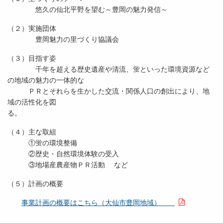
悠久の仙北平野を望む～豊岡の魅力発信～
（２）実施団体
豊岡魅力の里づくり協議会
（３）目指す姿
千年を超える歴史遺産や清流、蛍といった環境資源など
の地域の魅力の一体的な
ＰＲとそれらを生かした交流・関係人口の創出により、地
域の活性化を図
（４）主な取組
①蛍の環境整備
②歴史・自然環境体験の受入
③地場産農産物ＰＲ活動 など
（５）計画の概要
事業計画の概要はこちら（大仙市豊岡地域）