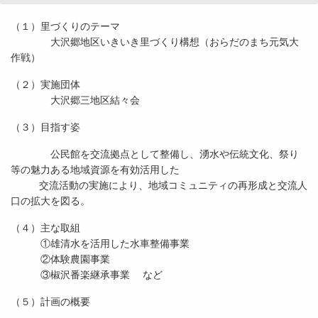
（１）里づくりのテーマ
大沢郷地区いきいき里づくり構想（おらだのまち元気大
作戦）
（２）実施団体
大沢郷三地区結々会
（３）目指す姿
公民館を交流拠点として整備し、湧水や伝統文化、祭り
等の魅力ある地域資源を有効活用した
交流活動の実施により、地域コミュニティの再形成と交流人
口の拡大を図る。
（４）主な取組
①雄清水を活用した水車整備事業
②体験農園事業
③椒沢番楽継承事業 など
（５）計画の概要