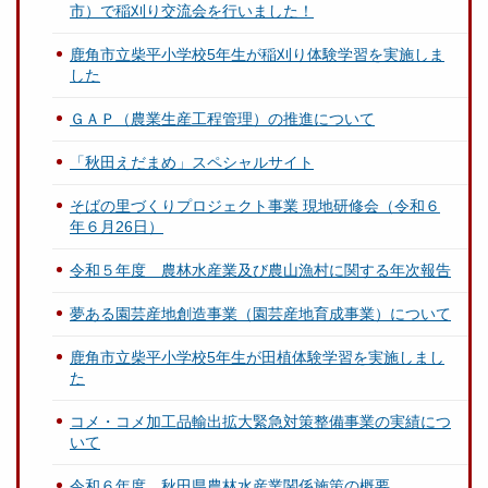
市）で稲刈り交流会を行いました！
鹿角市立柴平小学校5年生が稲刈り体験学習を実施しま
した
ＧＡＰ（農業生産工程管理）の推進について
「秋田えだまめ」スペシャルサイト
そばの里づくりプロジェクト事業 現地研修会（令和６
年６月26日）
令和５年度 農林水産業及び農山漁村に関する年次報告
夢ある園芸産地創造事業（園芸産地育成事業）について
鹿角市立柴平小学校5年生が田植体験学習を実施しまし
た
コメ・コメ加工品輸出拡大緊急対策整備事業の実績につ
いて
令和６年度 秋田県農林水産業関係施策の概要