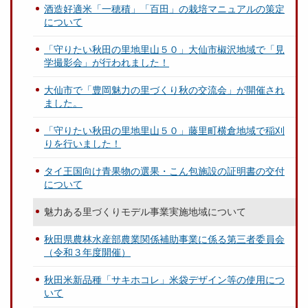
酒造好適米「一穂積」「百田」の栽培マニュアルの策定
について
「守りたい秋田の里地里山５０」大仙市椒沢地域で「見
学撮影会」が行われました！
大仙市で「豊岡魅力の里づくり秋の交流会」が開催され
ました。
「守りたい秋田の里地里山５０」藤里町横倉地域で稲刈
りを行いました！
タイ王国向け青果物の選果・こん包施設の証明書の交付
について
魅力ある里づくりモデル事業実施地域について
秋田県農林水産部農業関係補助事業に係る第三者委員会
（令和３年度開催）
秋田米新品種「サキホコレ」米袋デザイン等の使用につ
いて