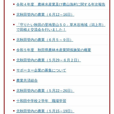
令和４年度 農林水産業及び農山漁村に関する年次報告
北秋田管内の農業（６月12～16日）
「守りたい秋田の里地里山５０」草木谷地域（潟上市）
で田植え交流会を行いました！
北秋田管内の農業（６月５～９日）
令和５年度 秋田県農林水産業関係施策の概要
北秋田管内の農業（５月29～６月２日）
サポーター企業の募集について
農業共済組合
北秋田管内の農業（５月22～26日）
十和田中学校２学年 職場学習
北秋田管内の農業（５月15～19日）