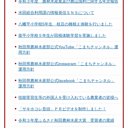
令和３年度 農林水産業及び農山漁村に関する年次報告
水田総合利用課の情報発信ＳＮＳについて
八幡平小学校5年生 枝豆の種植え体験を行いました
柴平小学校５年生が田植体験学習を実施しました
秋田県農林水産部公式YouTube「こまちチャンネル」運
用方針
秋田県農林水産部公式instagram「こまちチャンネル」
運用方針
秋田県農林水産部公式facebook「こまちチャンネル」
運用方針
技能実習生等の外国人を受け入れている農業者の皆様へ
「サキホコレ音頭」ＰＲビデオを制作しました！
令和３年度ふるさと秋田農林水産大賞 受賞者の業績