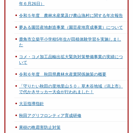
年６月26日）
令和５年度 農林水産業及び農山漁村に関する年次報告
夢ある園芸産地創造事業（園芸産地育成事業）について
鹿角市立柴平小学校5年生が田植体験学習を実施しまし
た
コメ・コメ加工品輸出拡大緊急対策整備事業の実績につ
いて
令和６年度 秋田県農林水産業関係施策の概要
「守りたい秋田の里地里山５０」草木谷地域（潟上市）
で代かきサッカー大会が行われました！
大豆指導指針
秋田アグリフロンティア育成研修
果樹の晩霜害防止対策