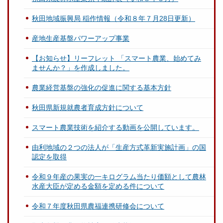
秋田地域振興局 稲作情報（令和８年７月28日更新）
産地生産基盤パワーアップ事業
【お知らせ】リーフレット 「スマート農業、始めてみ
ませんか？」を作成しました。
農業経営基盤の強化の促進に関する基本方針
秋田県新規就農者育成方針について
スマート農業技術を紹介する動画を公開しています。
由利地域の２つの法人が「生産方式革新実施計画」の国
認定を取得
令和９年産の果実の一キログラム当たり価額として農林
水産大臣が定める金額を定める件について
令和７年度秋田県農福連携研修会について