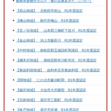
農林水産物カタログ「食の宝庫あきた」について
【前山地域】 北秋田市前山 R1年度認定
【檜山地域】 能代市檜山 R1年度認定
【宮ノ目地域】 山本郡三種町下岩川 R1年度認定
【金山地域】 潟上市飯田川 R1年度認定
【中村地域】 南秋田郡五城目町馬場目 R1年度認定
【綱木沢地域】 南秋田郡井川町寺沢 R1年度認定
【東由利宿地域】 由利本荘市東由利宿 R1年度認定
【関地域】 にかほ市象潟町関 R1年度認定
【椒沢地域】 大仙市大沢郷宿 R1年度認定
【京政地域】 湯沢市三梨町 R1年度認定
【板戸地域】 湯沢市皆瀬 R1年度認定