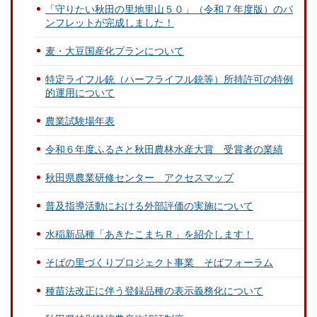
「守りたい秋田の里地里山５０」（令和７年度版）のパ
ンフレットが完成しました！
麦・大豆国産化プランについて
特定ライフル銃（ハーフライフル銃等）所持許可の特例
的運用について
農業試験場年表
令和６年度ふるさと秋田農林水産大賞 受賞者の業績
秋田県農業研修センター アクセスマップ
普及指導活動における外部評価の実施について
水稲新品種「あきたこまちＲ」を紹介します！
そばの里づくりプロジェクト事業 そばフォーラム
種苗法改正に伴う登録品種の表示義務化について