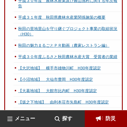
平成３０年度 農林水産業及び農山漁村に関する年次報
告
平成３１年度 秋田県農林水産業関係施策の概要
秋田の里地里山を守り継ぐプロジェクト事業の取組状況
（H30）
秋田の魅力まるごとＰＲ動画（農家レストラン編）
平成３０年度ふるさと秋田農林水産大賞 受賞者の業績
【大沢地域】 横手市雄物川町 H30年度認定
【小沼地域】 大仙市豊岡 H30年度認定
【大葛地域】 大館市比内町 H30年度認定
【坂之下地域】 由利本荘市矢島町 H30年度認定
【大里地域】 鹿角市八幡平 H30年度認定
メニュー
探す
防災
秋田県山村振興基本方針について