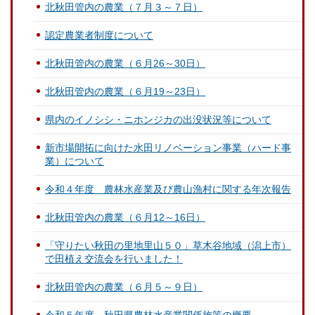
北秋田管内の農業（７月３～７日）
認定農業者制度について
北秋田管内の農業（６月26～30日）
北秋田管内の農業（６月19～23日）
県内のイノシシ・ニホンジカの出没状況等について
新市場開拓に向けた水田リノベーション事業（ハード事
業）について
令和４年度 農林水産業及び農山漁村に関する年次報告
北秋田管内の農業（６月12～16日）
「守りたい秋田の里地里山５０」草木谷地域（潟上市）
で田植え交流会を行いました！
北秋田管内の農業（６月５～９日）