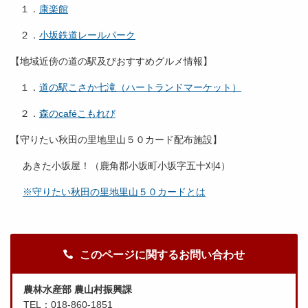
１．
康楽館
２．
小坂鉄道レールパーク
【地域近傍の道の駅及びおすすめグルメ情報】
１．
道の駅こさか七滝（ハートランドマーケット）
２．
森のcaféこもれび
【守りたい秋田の里地里山５０カード配布施設】
あきた小坂屋！（鹿角郡小坂町小坂字五十刈4）
※守りたい秋田の里地里山５０カードとは
このページに関するお問い合わせ
農林水産部 農山村振興課
TEL：018-860-1851