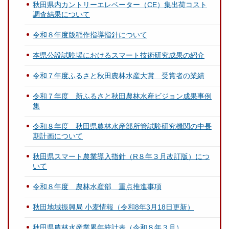
秋田県内カントリーエレベーター（CE）集出荷コスト
調査結果について
令和８年度版稲作指導指針について
本県公設試験場におけるスマート技術研究成果の紹介
令和７年度ふるさと秋田農林水産大賞 受賞者の業績
令和７年度 新ふるさと秋田農林水産ビジョン成果事例
集
令和８年度 秋田県農林水産部所管試験研究機関の中長
期計画について
秋田県スマート農業導入指針（R８年３月改訂版）につ
いて
令和８年度 農林水産部 重点推進事項
秋田地域振興局 小麦情報（令和8年3月18日更新）
秋田県農林水産業累年統計表（令和８年３月）