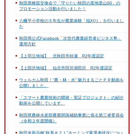
秋田県種苗交換会で「守りたい秋田の里地里山50」の
プロモーション活動を行いました！
八幡平小学校の５年生が農業体験「稲刈り」を行いまし
た
秋田県公式Facebook「次世代農業経営者ビジネス塾」
運用方針
【上羽立地域】 北秋田市桂瀬 R2年度認定
【上田沢地域】 仙北市田沢湖田沢 R2年度認定
ウェルカム秋田！"農・林・水" 魅力まるごとＰＲ動画を
公開しました。
「スマート農業技術の開発・実証プロジェクト」の紹介
動画を公開しています。
秋田県農林水産部農業関係補助事業に係る第三者委員会
（令和２年度開催）
秋田米新品種“秋系８２１”ネーミング案選考状況につい