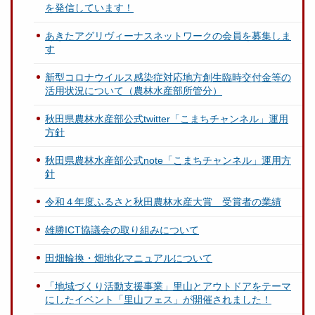
を発信しています！
あきたアグリヴィーナスネットワークの会員を募集しま
す
新型コロナウイルス感染症対応地方創生臨時交付金等の
活用状況について（農林水産部所管分）
秋田県農林水産部公式twitter「こまちチャンネル」運用
方針
秋田県農林水産部公式note「こまちチャンネル」運用方
針
令和４年度ふるさと秋田農林水産大賞 受賞者の業績
雄勝ICT協議会の取り組みについて
田畑輪換・畑地化マニュアルについて
「地域づくり活動支援事業」里山とアウトドアをテーマ
にしたイベント「里山フェス」が開催されました！