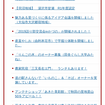
【貝沼地域】 湯沢市皆瀬 R1年度認定
魅力ある里づくりに係るアイデア会議を開催しました
（大仙市大沢郷宿地域）
「2019語り部交流会inかづの」が開催されました！
産直やしお（由利本荘市）で芋掘り体験を開催しまし
た。
「りんごの木」のオーナー募集（田舎ぐらし大学みた
ね）
農家民宿「三又長右エ門」 ランチもあります！
道の駅さんないで「いものこ」＆「そば」オーナーを実
施しています。
アンテナショップ「あきた美彩館」で秋田の里地里山
50をアピール！！