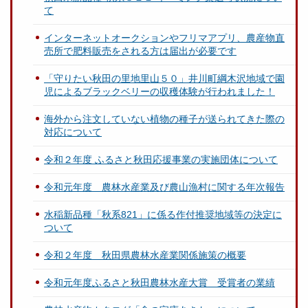
て
インターネットオークションやフリマアプリ、農産物直
売所で肥料販売をされる方は届出が必要です
「守りたい秋田の里地里山５０」井川町綱木沢地域で園
児によるブラックベリーの収穫体験が行われました！
海外から注文していない植物の種子が送られてきた際の
対応について
令和２年度 ふるさと秋田応援事業の実施団体について
令和元年度 農林水産業及び農山漁村に関する年次報告
水稲新品種「秋系821」に係る作付推奨地域等の決定に
ついて
令和２年度 秋田県農林水産業関係施策の概要
令和元年度ふるさと秋田農林水産大賞 受賞者の業績