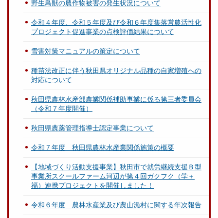
野生鳥獣の農作物被害の発生状況について
令和４年度、令和５年度及び令和６年度集落営農活性化
プロジェクト促進事業の点検評価結果について
雪害対策マニュアルの策定について
種苗法改正に伴う秋田県オリジナル品種の自家増殖への
対応について
秋田県農林水産部農業関係補助事業に係る第三者委員会
（令和７年度開催）
秋田県農薬管理指導士認定事業について
令和７年度 秋田県農林水産業関係施策の概要
【地域づくり活動支援事業】秋田市で就労継続支援Ｂ型
事業所スクールファーム河辺が第４回ガクフク（学＋
福）連携プロジェクトを開催しました！
令和６年度 農林水産業及び農山漁村に関する年次報告