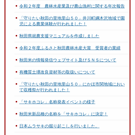
令和２年度 農林水産業及び農山漁村に関する年次報告
「守りたい秋田の里地里山５０」井川町綱木沢地域で園
児による農業体験が行われました！
秋田県就農支援マニュアルを作成しました
令和２年度ふるさと秋田農林水産大賞 受賞者の業績
秋田米の情報発信ウェブサイト及びＳＮＳについて
有機質土壌改良資材等の取扱いについて
「守りたい秋田の里地里山５０」にかほ市関地域におい
て収穫祭が行われました！
「サキホコレ」名称発表イベントの様子
秋田米新品種の名称を「サキホコレ」に決定！
日本ムラサキの掘り起こしを行いました。