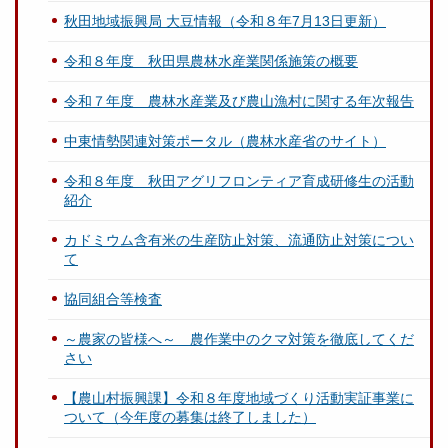
秋田地域振興局 大豆情報（令和８年7月13日更新）
令和８年度 秋田県農林水産業関係施策の概要
令和７年度 農林水産業及び農山漁村に関する年次報告
中東情勢関連対策ポータル（農林水産省のサイト）
令和８年度 秋田アグリフロンティア育成研修生の活動
紹介
カドミウム含有米の生産防止対策、流通防止対策につい
て
協同組合等検査
～農家の皆様へ～ 農作業中のクマ対策を徹底してくだ
さい
【農山村振興課】令和８年度地域づくり活動実証事業に
ついて（今年度の募集は終了しました）