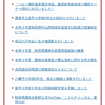
「つなぐ棚田遺産選定地域」藤里町横倉地域で棚田オー
ナー稲刈りを行いました！
鹿角市立柴平小学校5年生が稲刈りを行いました
令和３年度秋田県中山間地域等直接支払制度の実施状況
について
地元の子供会と生き物調査を行いました
令和４年度 秋田県農林水産業関係施策の概要
令和３年度 農林水産業及び農山漁村に関する年次報告
水田総合利用課の情報発信ＳＮＳについて
八幡平小学校5年生 枝豆の種植え体験を行いました
柴平小学校５年生が田植体験学習を実施しました
秋田県農林水産部公式YouTube「こまちチャンネル」運
用方針