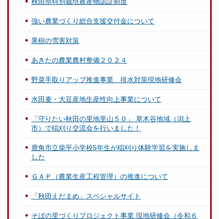
秋田県特別栽培農産物認証制度
強い農業づくり総合支援交付金について
果樹の雪害対策
あきたの農業農村整備２０２４
野菜手取りアップ推進事業 排水対策現地研修会
水田麦・大豆産地生産性向上事業について
「守りたい秋田の里地里山５０」 草木谷地域（潟上
市）で稲刈り交流会を行いました！
鹿角市立柴平小学校5年生が稲刈り体験学習を実施しま
した
ＧＡＰ（農業生産工程管理）の推進について
「秋田えだまめ」スペシャルサイト
そばの里づくりプロジェクト事業 現地研修会（令和６