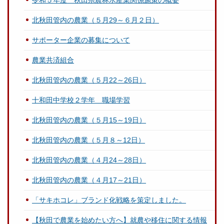
令和５年度 秋田県農林水産業関係施策の概要
北秋田管内の農業（５月29～６月２日）
サポーター企業の募集について
農業共済組合
北秋田管内の農業（５月22～26日）
十和田中学校２学年 職場学習
北秋田管内の農業（５月15～19日）
北秋田管内の農業（５月８～12日）
北秋田管内の農業（４月24～28日）
北秋田管内の農業（４月17～21日）
「サキホコレ」ブランド化戦略を策定しました。
【秋田で農業を始めたい方へ】就農や移住に関する情報