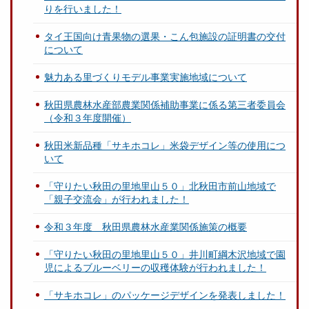
りを行いました！
タイ王国向け青果物の選果・こん包施設の証明書の交付
について
魅力ある里づくりモデル事業実施地域について
秋田県農林水産部農業関係補助事業に係る第三者委員会
（令和３年度開催）
秋田米新品種「サキホコレ」米袋デザイン等の使用につ
いて
「守りたい秋田の里地里山５０」北秋田市前山地域で
「親子交流会」が行われました！
令和３年度 秋田県農林水産業関係施策の概要
「守りたい秋田の里地里山５０」井川町綱木沢地域で園
児によるブルーベリーの収穫体験が行われました！
「サキホコレ」のパッケージデザインを発表しました！