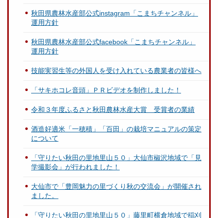
秋田県農林水産部公式instagram「こまちチャンネル」
運用方針
秋田県農林水産部公式facebook「こまちチャンネル」
運用方針
技能実習生等の外国人を受け入れている農業者の皆様へ
「サキホコレ音頭」ＰＲビデオを制作しました！
令和３年度ふるさと秋田農林水産大賞 受賞者の業績
酒造好適米「一穂積」「百田」の栽培マニュアルの策定
について
「守りたい秋田の里地里山５０」大仙市椒沢地域で「見
学撮影会」が行われました！
大仙市で「豊岡魅力の里づくり秋の交流会」が開催され
ました。
「守りたい秋田の里地里山５０」藤里町横倉地域で稲刈