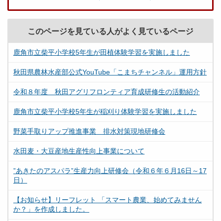
このページを見ている人がよく見ているページ
鹿角市立柴平小学校5年生が田植体験学習を実施しました
秋田県農林水産部公式YouTube「こまちチャンネル」運用方針
令和８年度 秋田アグリフロンティア育成研修生の活動紹介
鹿角市立柴平小学校5年生が稲刈り体験学習を実施しました
野菜手取りアップ推進事業 排水対策現地研修会
水田麦・大豆産地生産性向上事業について
”あきたのアスパラ”生産力向上研修会（令和６年６月16日～17
日）
【お知らせ】リーフレット 「スマート農業、始めてみません
か？」を作成しました。