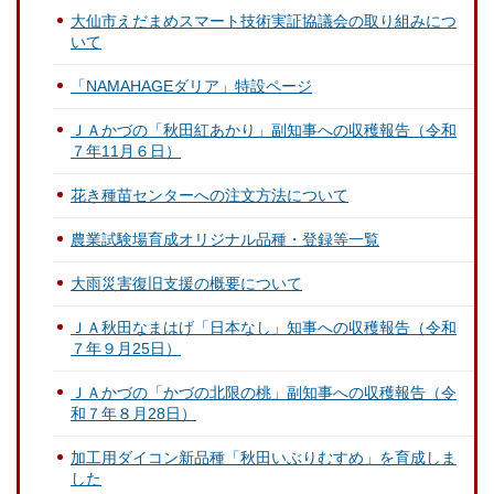
大仙市えだまめスマート技術実証協議会の取り組みにつ
いて
「NAMAHAGEダリア」特設ページ
ＪＡかづの「秋田紅あかり」副知事への収穫報告（令和
７年11月６日）
花き種苗センターへの注文方法について
農業試験場育成オリジナル品種・登録等一覧
大雨災害復旧支援の概要について
ＪＡ秋田なまはげ「日本なし」知事への収穫報告（令和
７年９月25日）
ＪＡかづの「かづの北限の桃」副知事への収穫報告（令
和７年８月28日）
加工用ダイコン新品種「秋田いぶりむすめ」を育成しま
した