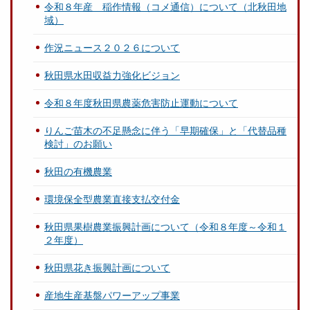
令和８年産 稲作情報（コメ通信）について（北秋田地
域）
作況ニュース２０２６について
秋田県水田収益力強化ビジョン
令和８年度秋田県農薬危害防止運動について
りんご苗木の不足懸念に伴う「早期確保」と「代替品種
検討」のお願い
秋田の有機農業
環境保全型農業直接支払交付金
秋田県果樹農業振興計画について（令和８年度～令和１
２年度）
秋田県花き振興計画について
産地生産基盤パワーアップ事業