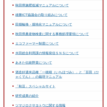
秋田県施肥低減マニュアルについて
雄勝ICT協議会の取り組みについて
田畑輪換・畑地化マニュアルについて
秋田県農産物検査に関する事務処理要領について
エコファーマー制度について
水田総合利用課の情報発信ＳＮＳについて
あきた伝統野菜について
酒造好適米品種「一穂積（いちほづみ）」と「百田（ひ
ゃくでん）」の栽培マニュアル
「秋豆」スペシャルサイト
研究成果の紹介
ツマジロクサヨトウに関する情報