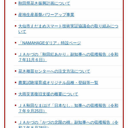
秋田県花き振興計画について
産地生産基盤パワーアップ事業
大仙市えだまめスマート技術実証協議会の取り組みにつ
いて
「NAMAHAGEダリア」特設ページ
ＪＡかづの「秋田紅あかり」副知事への収穫報告（令和
７年11月６日）
花き種苗センターへの注文方法について
農業試験場育成オリジナル品種・登録等一覧
大雨災害復旧支援の概要について
ＪＡ秋田なまはげ「日本なし」知事への収穫報告（令和
７年９月25日）
ＪＡかづの「かづの北限の桃」副知事への収穫報告（令
和７年８月28日）