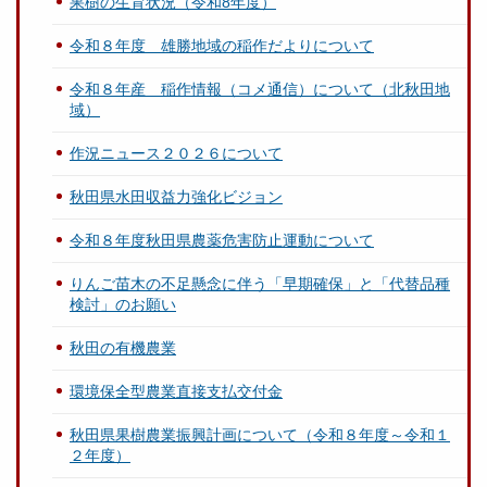
果樹の生育状況（令和8年度）
令和８年度 雄勝地域の稲作だよりについて
令和８年産 稲作情報（コメ通信）について（北秋田地
域）
作況ニュース２０２６について
秋田県水田収益力強化ビジョン
令和８年度秋田県農薬危害防止運動について
りんご苗木の不足懸念に伴う「早期確保」と「代替品種
検討」のお願い
秋田の有機農業
環境保全型農業直接支払交付金
秋田県果樹農業振興計画について（令和８年度～令和１
２年度）