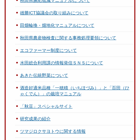
秋田県施肥低減マニュアルについて
雄勝ICT協議会の取り組みについて
田畑輪換・畑地化マニュアルについて
秋田県農産物検査に関する事務処理要領について
エコファーマー制度について
水田総合利用課の情報発信ＳＮＳについて
あきた伝統野菜について
酒造好適米品種「一穂積（いちほづみ）」と「百田（ひ
ゃくでん）」の栽培マニュアル
「秋豆」スペシャルサイト
研究成果の紹介
ツマジロクサヨトウに関する情報