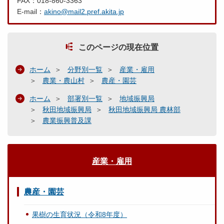
FAX：018-860-3363
E-mail：
akino@mail2.pref.akita.jp
このページの現在位置
ホーム
分野別一覧
産業・雇用
農業・農山村
農産・園芸
ホーム
部署別一覧
地域振興局
秋田地域振興局
秋田地域振興局 農林部
農業振興普及課
産業・雇用
農産・園芸
果樹の生育状況（令和8年度）