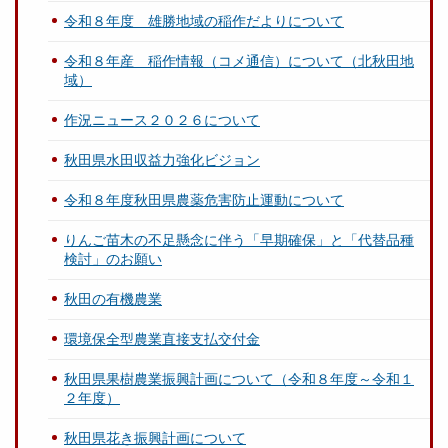
令和８年度 雄勝地域の稲作だよりについて
令和８年産 稲作情報（コメ通信）について（北秋田地
域）
作況ニュース２０２６について
秋田県水田収益力強化ビジョン
令和８年度秋田県農薬危害防止運動について
りんご苗木の不足懸念に伴う「早期確保」と「代替品種
検討」のお願い
秋田の有機農業
環境保全型農業直接支払交付金
秋田県果樹農業振興計画について（令和８年度～令和１
２年度）
秋田県花き振興計画について