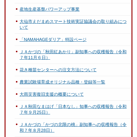
産地生産基盤パワーアップ事業
大仙市えだまめスマート技術実証協議会の取り組みにつ
いて
「NAMAHAGEダリア」特設ページ
ＪＡかづの「秋田紅あかり」副知事への収穫報告（令和
７年11月６日）
花き種苗センターへの注文方法について
農業試験場育成オリジナル品種・登録等一覧
大雨災害復旧支援の概要について
ＪＡ秋田なまはげ「日本なし」知事への収穫報告（令和
７年９月25日）
ＪＡかづの「かづの北限の桃」副知事への収穫報告（令
和７年８月28日）