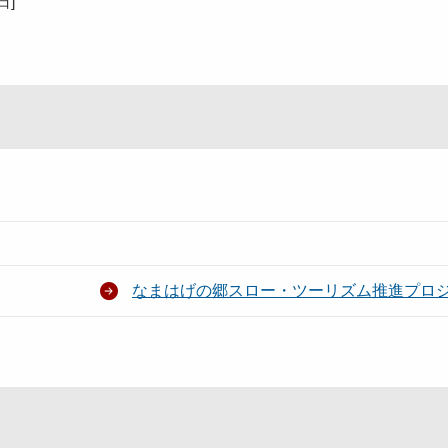
7日
]
なまはげの郷スロー・ツーリズム推進プロ