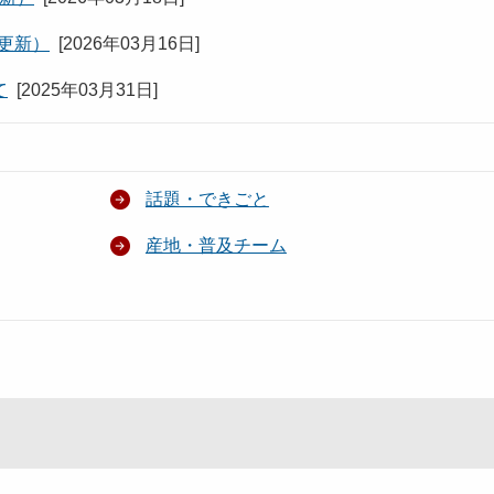
日更新）
[
2026年03月16日
]
て
[
2025年03月31日
]
話題・できごと
産地・普及チーム