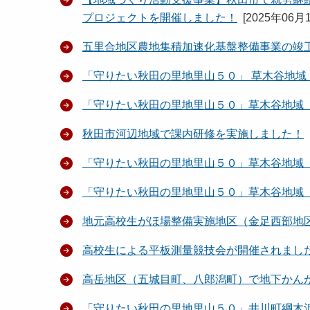
プロジェクトを開催しました！
[
2025年06月
五里合地区農地集積加速化基盤整備事業の竣
「守りたい秋田の里地里山５０」 草木谷地
「守りたい秋田の里地里山５０」草木谷地域
秋田市河辺地域で課内研修を実施しました！
「守りたい秋田の里地里山５０」草木谷地域
「守りたい秋田の里地里山５０」草木谷地域
地元高校生がほ場整備実施地区（金足西部地
高校生による平板測量競技会が開催されまし
高岳地区（五城目町、八郎潟町）で地下かん
「守りたい秋田の里地里山５０」井川町綱木