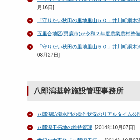
月16日
]
「守りたい秋田の里地里山５０」井川町綱木
五里合地区(男鹿市)が令和２年度農業農村整
「守りたい秋田の里地里山５０」井川町綱木
08月27日
]
八郎潟基幹施設管理事務所
八郎潟防潮水門の操作状況のリアルタイム公
八郎潟干拓地の維持管理
[
2014年10月07日
]