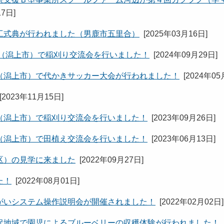
17日
]
工式典が行われました（男鹿市五里合）
[
2025年03月16日
]
域（潟上市）で稲刈り交流会を行いました！
[
2024年09月29日
]
（潟上市）で代かきサッカー大会が行われました！
[
2024年05
[
2023年11月15日
]
（潟上市）で稲刈り交流会を行いました！
[
2023年09月26日
]
（潟上市）で田植え交流会を行いました！
[
2023年06月13日
]
区）の見学に来ました
[
2022年09月27日
]
た！
[
2022年08月01日
]
がいシステム操作説明会が開催されました！
[
2022年02月02日
]
沢地域で園児によるブルーベリーの収穫体験が行われました！