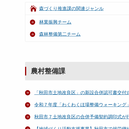
森づくり推進課の関連ジャンル
林業振興チーム
森林整備第二チーム
農村整備課
「秋田市土地改良区」の新設合併認可書交付
令和７年度「わくわくほ場整備ウォーキング
秋田市７土地改良区の合併予備契約調印式が
【地域づくり活動支援事業】秋田市で就労継