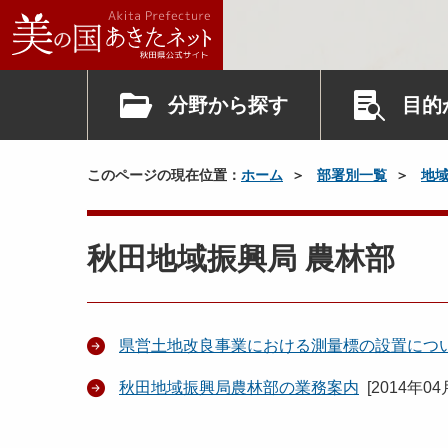
分野から探す
目的
このページの現在位置：
ホーム
部署別一覧
地
秋田地域振興局 農林部
県営土地改良事業における測量標の設置につ
秋田地域振興局農林部の業務案内
[
2014年04