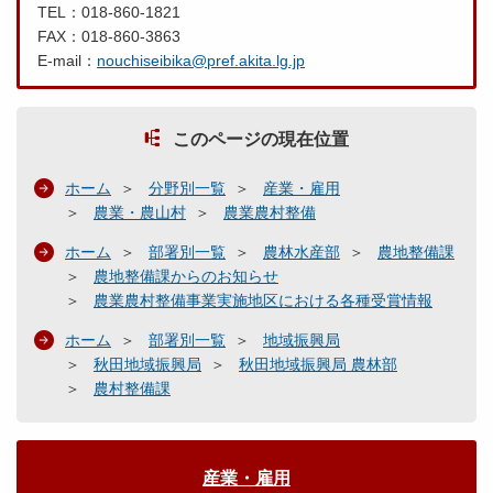
TEL：018-860-1821
FAX：018-860-3863
E-mail：
nouchiseibika@pref.akita.lg.jp
このページの現在位置
ホーム
分野別一覧
産業・雇用
農業・農山村
農業農村整備
ホーム
部署別一覧
農林水産部
農地整備課
農地整備課からのお知らせ
農業農村整備事業実施地区における各種受賞情報
ホーム
部署別一覧
地域振興局
秋田地域振興局
秋田地域振興局 農林部
農村整備課
産業・雇用