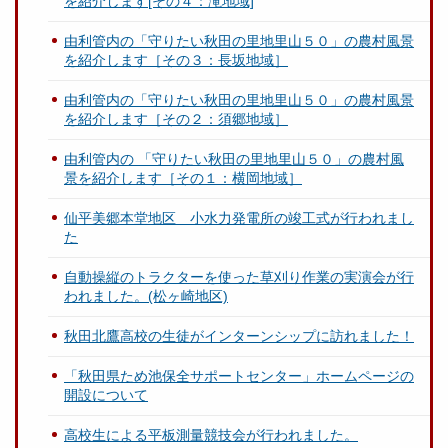
を紹介します[その４：滝地域]
由利管内の「守りたい秋田の里地里山５０」の農村風景
を紹介します［その３：長坂地域］
由利管内の「守りたい秋田の里地里山５０」の農村風景
を紹介します［その２：須郷地域］
由利管内の 「守りたい秋田の里地里山５０」の農村風
景を紹介します［その１：横岡地域］
仙平美郷本堂地区 小水力発電所の竣工式が行われまし
た
自動操縦のトラクターを使った草刈り作業の実演会が行
われました。(松ヶ崎地区)
秋田北鷹高校の生徒がインターンシップに訪れました！
「秋田県ため池保全サポートセンター」ホームページの
開設について
高校生による平板測量競技会が行われました。