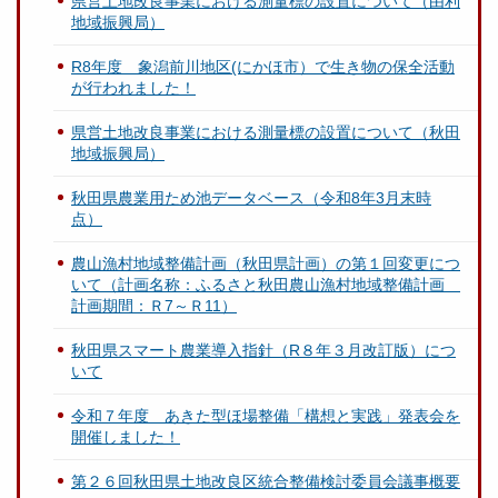
県営土地改良事業における測量標の設置について（由利
地域振興局）
R8年度 象潟前川地区(にかほ市）で生き物の保全活動
が行われました！
県営土地改良事業における測量標の設置について（秋田
地域振興局）
秋田県農業用ため池データベース（令和8年3月末時
点）
農山漁村地域整備計画（秋田県計画）の第１回変更につ
いて（計画名称：ふるさと秋田農山漁村地域整備計画
計画期間：Ｒ7～Ｒ11）
秋田県スマート農業導入指針（R８年３月改訂版）につ
いて
令和７年度 あきた型ほ場整備「構想と実践」発表会を
開催しました！
第２６回秋田県土地改良区統合整備検討委員会議事概要