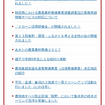
れました！
秋田県における農業農村整備事業測量調査設計業務実績
情報サービスの対応について
「ドローン活用研修会」が開催されました！
第１３回食料・環境・ふるさとを考える女性の会が開催
されました
あきたの農業農村整備２０１７
綴子小学校5年生による稲刈り体験
農地集積加速化基盤整備事業（ほ場整備事業）末広地区
の紹介
平沢・金浦・象潟の３漁港で一斉クリーンアップ活動を
行いました（にかほ市）
農地地すべり防止区域「除野」において集水井の排水ボ
ーリング洗浄を実施しました