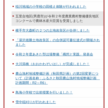
稲川地域の小学校の田植え体験が行われました
五里合地区(男鹿市)が令和２年度農業農村整備優良地区
コンクールで農林水産大臣賞を受賞しました
横手市大森町の２つの土地改良区が合併しました
「湯沢雄勝土地改良区」の合併認可書伝達式が開催され
ました
令和２年度あきた型ほ場整備「構想と実践」発表会
大川添橋（おおかわぞいはし）が完成しました！
農山漁村地域整備計画（秋田県計画）の第2回変更につ
いて（計画名称：ふるさと秋田農山漁村地域整備計画
計画期間：R2～R6）
鳥海小学校で出前授業を行いました！
雪中稲刈りが行われました