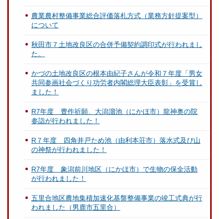
農業農村整備事業総合評価落札方式（業務方針提案型）
について
秋田市７土地改良区の合併予備契約調印式が行われまし
た。
かづの土地改良区の根本由紀子さんが令和７年度「男女
共同参画社会づくり功労者内閣総理大臣表彰」を受賞し
ました！
R7年度 豊作祈願、大潟溜池（にかほ市）龍神奥の院
参詣が行われました！
R７年度 四角井戸ため池（由利本荘市）落水式及び山
の神祭が行われました！
R7年度 象潟前川地区（にかほ市）で生物の保全活動
が行われました！
五里合地区農地集積加速化基盤整備事業の竣工式典が行
われました（男鹿市五里合）