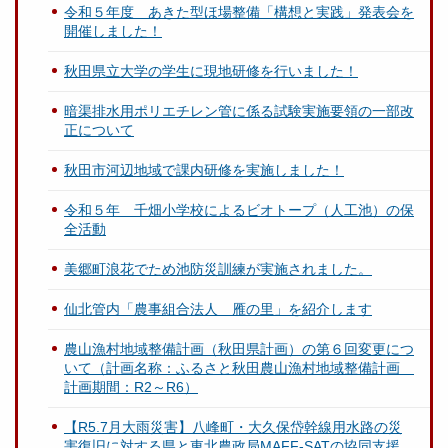
令和５年度 あきた型ほ場整備「構想と実践」発表会を
開催しました！
秋田県立大学の学生に現地研修を行いました！
暗渠排水用ポリエチレン管に係る試験実施要領の一部改
正について
秋田市河辺地域で課内研修を実施しました！
令和５年 千畑小学校によるビオトープ（人工池）の保
全活動
美郷町浪花でため池防災訓練が実施されました。
仙北管内「農事組合法人 雁の里」を紹介します
農山漁村地域整備計画（秋田県計画）の第６回変更につ
いて（計画名称：ふるさと秋田農山漁村地域整備計画
計画期間：R2～R6）
【R5.7月大雨災害】八峰町・大久保岱幹線用水路の災
害復旧に対する県と東北農政局MAFF-SATの協同支援