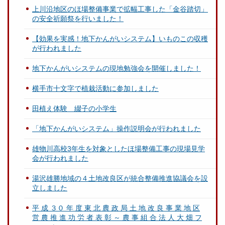
上川沿地区のほ場整備事業で拡幅工事した「金谷踏切」
の安全祈願祭を行いました！
【効果を実感！地下かんがいシステム】いものこの収穫
が行われました
地下かんがいシステムの現地勉強会を開催しました！
横手市十文字で植栽活動に参加しました
田植え体験 綴子の小学生
「地下かんがいシステム」操作説明会が行われました
雄物川高校3年生を対象としたほ場整備工事の現場見学
会が行われました
湯沢雄勝地域の４土地改良区が統合整備推進協議会を設
立しました
平 成 ３０ 年 度 東 北 農 政 局 土 地 改 良 事 業 地 区
営 農 推 進 功 労 者 表 彰 ～ 農 事 組 合 法 人 大 畑 フ