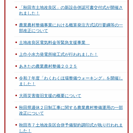
「秋田市土地改良区」の新設合併認可書交付式が開催さ
れました！
農業農村整備事業における概算発注方式試行要綱等の一
部改正について
土地改良区電気料金等緊急支援事業
上巾小水力発電所竣工式が行われました！
あきたの農業農村整備２０２５
令和７年度「わくわくほ場整備ウォーキング」を開催し
ました！
大雨災害復旧支援の概要について
秋田県週休２日制工事に関する農業農村整備運用の一部
改正について
秋田市７土地改良区合併予備契約調印式が執り行われま
した！