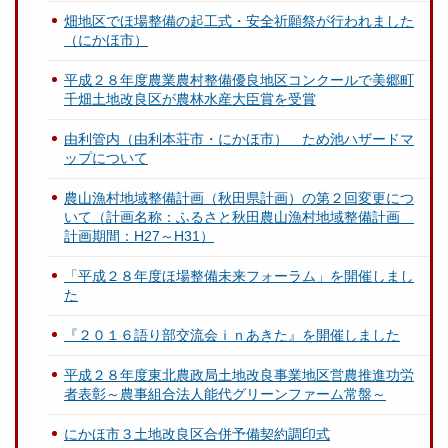
畑地区でほ場整備の起工式・安全祈願祭が行われました
（にかほ市）
平成２８年度農業農村整備優良地区コンクールで美郷町
千畑土地改良区が農林水産大臣賞を受賞
由利管内（由利本荘市・にかほ市） ため池ハザードマ
ップについて
農山漁村地域整備計画（秋田県計画）の第２回変更につ
いて（計画名称：ふるさと秋田農山漁村地域整備計画
計画期間：H27～H31）
「平成２８年度ほ場整備未来フォーラム」を開催しまし
た
『２０１６語り部交流会ｉｎあきた』を開催しました
平成２８年度東北農政局土地改良事業地区営農推進功労
者表彰～農事組合法人能代グリーンファーム常盤～
にかほ市３土地改良区合併予備契約調印式