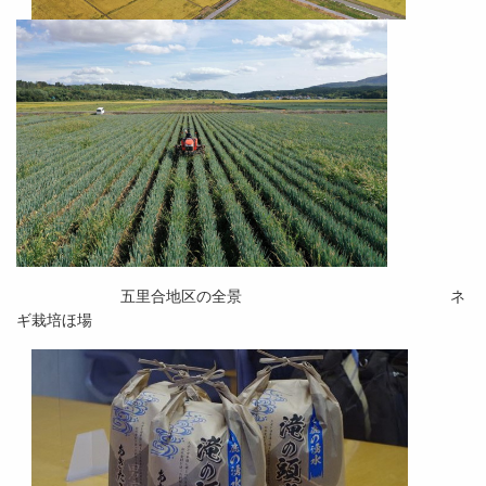
五里合地区の全景 ネ
ギ栽培ほ場