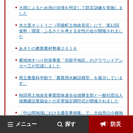
大雨によるため池の決壊を想定して防災訓練を実施しま
した
水土里ネットうご（羽後町土地改良区）にて、第12回
食料・環境・ふるさとを考える女性の会が開催されまし
た
あきたの農業農村整備２０１６
農地地すべり対策事業「切留平地区」のグラウンドアン
カー工が完成しました
県立農業科学館で「農業用水解説模型」を展示していま
す。
秋田県土地改良事業団体連合会雄勝支部と一般社団法人
雄勝建設業協会との災害協定調印式が開催されました
「中山間地域における優良事例集」で、大仙市の小種地
区が紹介されました。
メニュー
探す
防災
「雄勝農村整備課」の公共事業 完了地区報告（H27年