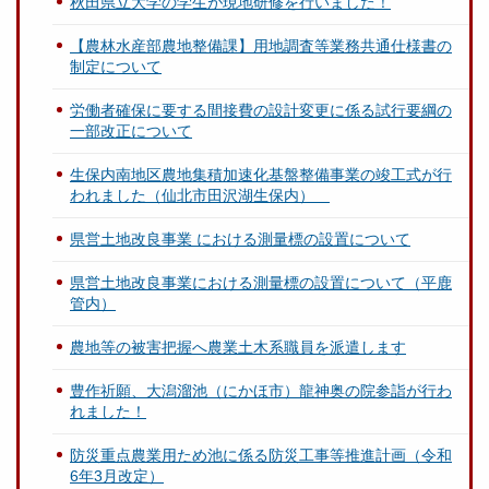
秋田県立大学の学生が現地研修を行いました！
【農林水産部農地整備課】用地調査等業務共通仕様書の
制定について
労働者確保に要する間接費の設計変更に係る試行要綱の
一部改正について
生保内南地区農地集積加速化基盤整備事業の竣工式が行
われました（仙北市田沢湖生保内）
県営土地改良事業 における測量標の設置について
県営土地改良事業における測量標の設置について（平鹿
管内）
農地等の被害把握へ農業土木系職員を派遣します
豊作祈願、大潟溜池（にかほ市）龍神奥の院参詣が行わ
れました！
防災重点農業用ため池に係る防災工事等推進計画（令和
6年3月改定）