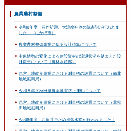
農業農村整備
令和8年度 豊作祈願、大潟龍神奥の院参詣が行われま
した！（にかほ市）
農業農村整備事業に係る設計積算について
中東情勢の変化による建設資材の流通状況を踏まえた設
計変更について（農林水産部）
県営土地改良事業における測量標の設置について（仙北
地域振興局）
令和８年度秋田県農薬危害防止運動について
県営土地改良事業における測量標の設置について（北秋
田地域振興局）
令和8年度 四角井戸ため池落水式が行われました！