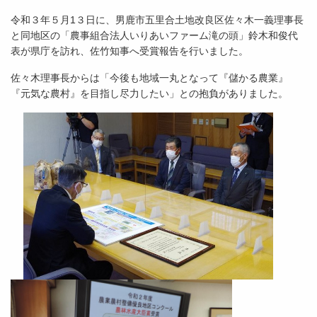
令和３年５月1３日に、男鹿市五里合土地改良区佐々木一義理事長
と同地区の「農事組合法人いりあいファーム滝の頭」鈴木和俊代
表が県庁を訪れ、佐竹知事へ受賞報告を行いました。
佐々木理事長からは「今後も地域一丸となって『儲かる農業』
『元気な農村』を目指し尽力したい」との抱負がありました。