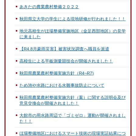
あきたの農業農村整備２０２２
秋田県立大学の学生による現地研修が行われました！！
地元高校生がほ場整備実施地区（金足西部地区）の見学
に来ました
【R4.8月豪雨災害】被害状況調査へ職員を派遣
高校生による平板測量競技会が開催されました！
秋田県農業農村整備実施方針（R4~R7)
ため池や水路における水難事故防止について
秋田県農業農村整備実施方針（案）に関する説明会及び
意見交換会が開催されました！
大館市の用水路周辺で「ゴミゼロ」運動が開催されまし
た！！
ほ場整備地区におけるスマート技術の現場実証結果につ