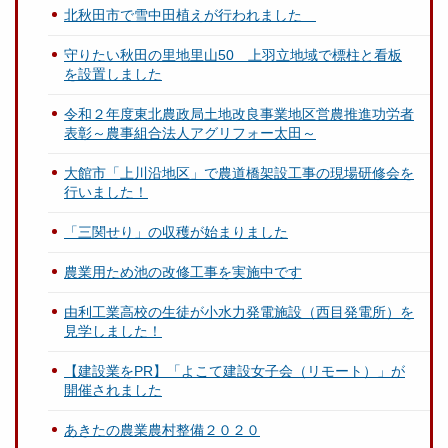
北秋田市で雪中田植えが行われました
守りたい秋田の里地里山50 上羽立地域で標柱と看板
を設置しました
令和２年度東北農政局土地改良事業地区営農推進功労者
表彰～農事組合法人アグリフォー太田～
大館市「上川沿地区」で農道橋架設工事の現場研修会を
行いました！
「三関せり」の収穫が始まりました
農業用ため池の改修工事を実施中です
由利工業高校の生徒が小水力発電施設（西目発電所）を
見学しました！
【建設業をPR】「よこて建設女子会（リモート）」が
開催されました
あきたの農業農村整備２０２０