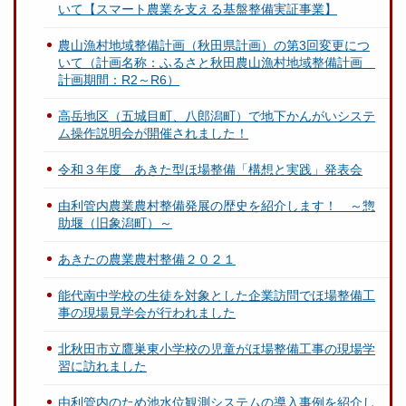
いて【スマート農業を支える基盤整備実証事業】
農山漁村地域整備計画（秋田県計画）の第3回変更につ
いて（計画名称：ふるさと秋田農山漁村地域整備計画
計画期間：R2～R6）
高岳地区（五城目町、八郎潟町）で地下かんがいシステ
ム操作説明会が開催されました！
令和３年度 あきた型ほ場整備「構想と実践」発表会
由利管内農業農村整備発展の歴史を紹介します！ ～惣
助堰（旧象潟町）～
あきたの農業農村整備２０２１
能代南中学校の生徒を対象とした企業訪問でほ場整備工
事の現場見学会が行われました
北秋田市立鷹巣東小学校の児童がほ場整備工事の現場学
習に訪れました
由利管内のため池水位観測システムの導入事例を紹介し