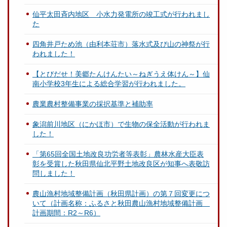
仙平太田斉内地区 小水力発電所の竣工式が行われまし
た
四角井戸ため池（由利本荘市）落水式及び山の神祭が行
われました！
【とびだせ！美郷たんけんたい～ねぎうえ体けん～】仙
南小学校3年生による総合学習が行われました。
農業農村整備事業の採択基準と補助率
象潟前川地区（にかほ市）で生物の保全活動が行われま
した！
「第65回全国土地改良功労者等表彰」農林水産大臣表
彰を受賞した秋田県仙北平野土地改良区が知事へ表敬訪
問しました！
農山漁村地域整備計画（秋田県計画）の第７回変更につ
いて（計画名称：ふるさと秋田農山漁村地域整備計画
計画期間：R2～R6）