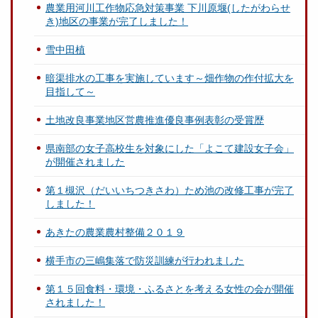
農業用河川工作物応急対策事業 下川原堰(したがわらせ
き)地区の事業が完了しました！
雪中田植
暗渠排水の工事を実施しています～畑作物の作付拡大を
目指して～
土地改良事業地区営農推進優良事例表彰の受賞歴
県南部の女子高校生を対象にした「よこて建設女子会」
が開催されました
第１槻沢（だいいちつきさわ）ため池の改修工事が完了
しました！
あきたの農業農村整備２０１９
横手市の三嶋集落で防災訓練が行われました
第１５回食料・環境・ふるさとを考える女性の会が開催
されました！