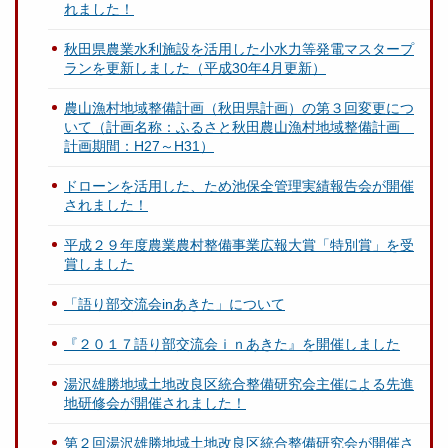
れました！
秋田県農業水利施設を活用した小水力等発電マスタープ
ランを更新しました（平成30年4月更新）
農山漁村地域整備計画（秋田県計画）の第３回変更につ
いて（計画名称：ふるさと秋田農山漁村地域整備計画
計画期間：H27～H31）
ドローンを活用した、ため池保全管理実績報告会が開催
されました！
平成２９年度農業農村整備事業広報大賞「特別賞」を受
賞しました
「語り部交流会inあきた」について
『２０１７語り部交流会ｉｎあきた』を開催しました
湯沢雄勝地域土地改良区統合整備研究会主催による先進
地研修会が開催されました！
第２回湯沢雄勝地域土地改良区統合整備研究会が開催さ