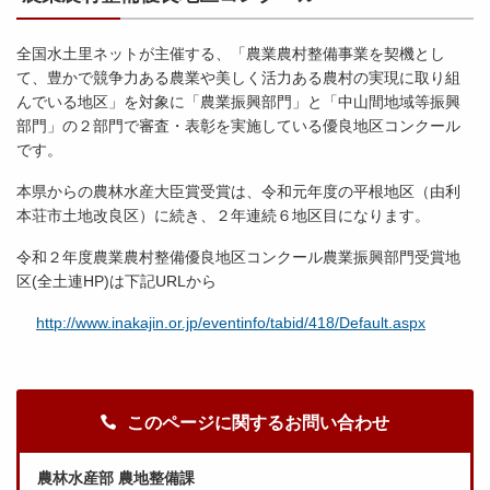
全国水土里ネットが主催する、「農業農村整備事業を契機とし
て、豊かで競争力ある農業や美しく活力ある農村の実現に取り組
んでいる地区」を対象に「農業振興部門」と「中山間地域等振興
部門」の２部門で審査・表彰を実施している優良地区コンクール
です。
本県からの農林水産大臣賞受賞は、令和元年度の平根地区（由利
本荘市土地改良区）に続き、２年連続６地区目になります。
令和２年度農業農村整備優良地区コンクール農業振興部門受賞地
区(全土連HP)は下記URLから
http://www.inakajin.or.jp/eventinfo/tabid/418/Default.aspx
このページに関するお問い合わせ
農林水産部 農地整備課