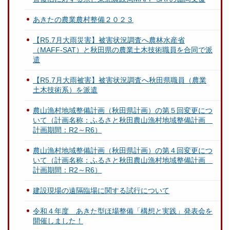
あきたの農業農村整備２０２３
【R5.7月大雨災害】被害状況調査へ農林水産省
（MAFF-SAT）と秋田県の農業土木技術職員を合同で派
遣
【R5.7月大雨被害】被害状況調査へ秋田県職員（農業
土木技術系）を派遣
農山漁村地域整備計画（秋田県計画）の第５回変更につ
いて（計画名称：ふるさと秋田農山漁村地域整備計画
計画期間：R2～R6）
農山漁村地域整備計画（秋田県計画）の第４回変更につ
いて（計画名称：ふるさと秋田農山漁村地域整備計画
計画期間：R2～R6）
建設現場の遠隔臨場に関する試行について
令和４年度 あきた型ほ場整備「構想と実践」発表会を
開催しました！