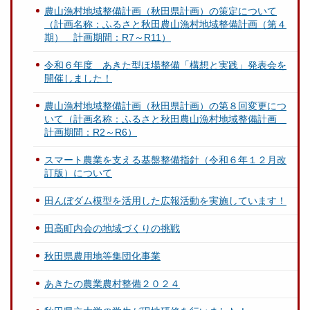
農山漁村地域整備計画（秋田県計画）の策定について
（計画名称：ふるさと秋田農山漁村地域整備計画（第４
期） 計画期間：R7～R11）
令和６年度 あきた型ほ場整備「構想と実践」発表会を
開催しました！
農山漁村地域整備計画（秋田県計画）の第８回変更につ
いて（計画名称：ふるさと秋田農山漁村地域整備計画
計画期間：R2～R6）
スマート農業を支える基盤整備指針（令和６年１２月改
訂版）について
田んぼダム模型を活用した広報活動を実施しています！
田高町内会の地域づくりの挑戦
秋田県農用地等集団化事業
あきたの農業農村整備２０２４