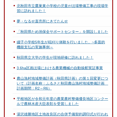
北秋田市立鷹巣東小学校の児童がほ場整備工事の現場学
習に訪れました！
夢・なるせ直売所にきてたんせ
「秋田県ため池保全サポートセンター」を開設しました
綴子小学校5年生が稲刈り体験を行いました。~多面的
機能支払の実施事例～
秋田県立大学の学生が現地研修に訪れました！
3.6ha区画ほ場における農業機械の自動操舵実証事業
農山漁村地域整備計画（秋田県計画）の第１回変更につ
いて（計画名称：ふるさと秋田農山漁村地域整備計画
計画期間：R2～R6）
平根地区が令和元年度の農業農村整備優良地区コンクー
ルで農林水産大臣表彰を受賞しました
湯沢雄勝地区土地改良区の合併予備契約調印式が行われ