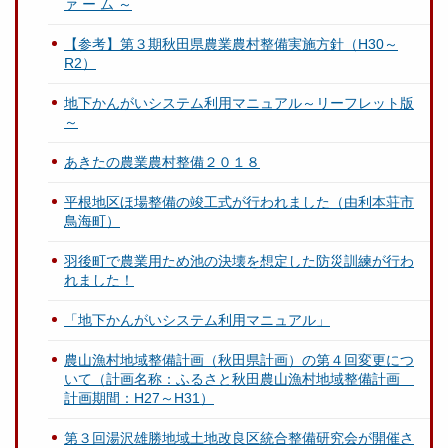
ァ ー ム ～
【参考】第３期秋田県農業農村整備実施方針（H30～
R2）
地下かんがいシステム利用マニュアル～リーフレット版
～
あきたの農業農村整備２０１８
平根地区ほ場整備の竣工式が行われました（由利本荘市
鳥海町）
羽後町で農業用ため池の決壊を想定した防災訓練が行わ
れました！
「地下かんがいシステム利用マニュアル」
農山漁村地域整備計画（秋田県計画）の第４回変更につ
いて（計画名称：ふるさと秋田農山漁村地域整備計画
計画期間：H27～H31）
第３回湯沢雄勝地域土地改良区統合整備研究会が開催さ