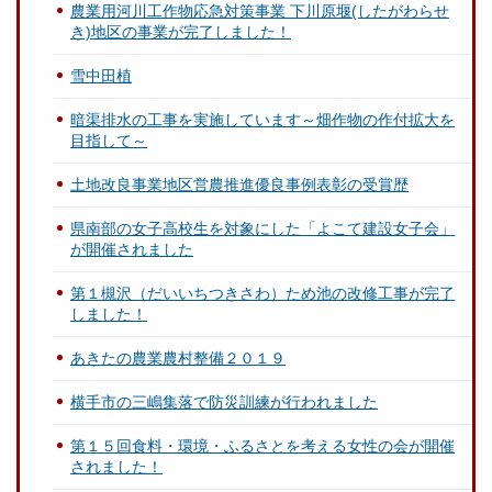
農業用河川工作物応急対策事業 下川原堰(したがわらせ
き)地区の事業が完了しました！
雪中田植
暗渠排水の工事を実施しています～畑作物の作付拡大を
目指して～
土地改良事業地区営農推進優良事例表彰の受賞歴
県南部の女子高校生を対象にした「よこて建設女子会」
が開催されました
第１槻沢（だいいちつきさわ）ため池の改修工事が完了
しました！
あきたの農業農村整備２０１９
横手市の三嶋集落で防災訓練が行われました
第１５回食料・環境・ふるさとを考える女性の会が開催
されました！