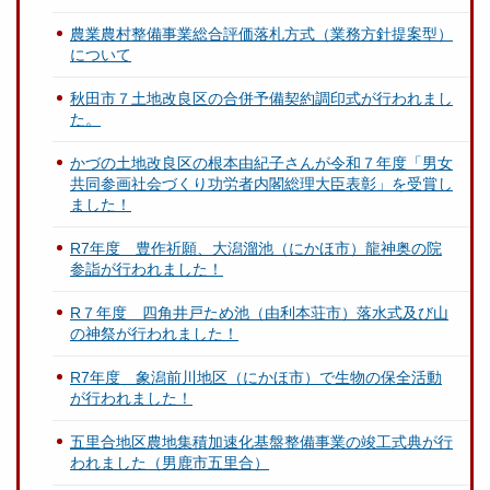
農業農村整備事業総合評価落札方式（業務方針提案型）
について
秋田市７土地改良区の合併予備契約調印式が行われまし
た。
かづの土地改良区の根本由紀子さんが令和７年度「男女
共同参画社会づくり功労者内閣総理大臣表彰」を受賞し
ました！
R7年度 豊作祈願、大潟溜池（にかほ市）龍神奥の院
参詣が行われました！
R７年度 四角井戸ため池（由利本荘市）落水式及び山
の神祭が行われました！
R7年度 象潟前川地区（にかほ市）で生物の保全活動
が行われました！
五里合地区農地集積加速化基盤整備事業の竣工式典が行
われました（男鹿市五里合）