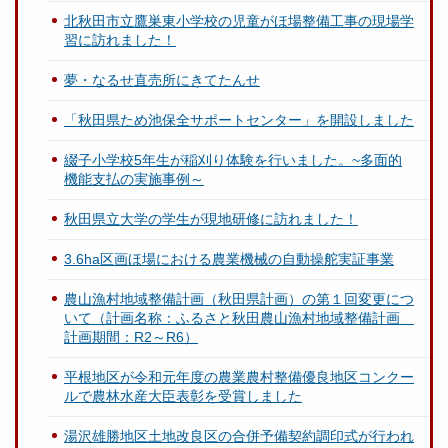
北秋田市立鷹巣東小学校の児童がほ場整備工事の現場学
習に訪れました！
夢・なるせ直売所にきてたんせ
「秋田県ため池保全サポートセンター」を開設しました
綴子小学校5年生が稲刈り体験を行いました。~多面的
機能支払の実施事例～
秋田県立大学の学生が現地研修に訪れました！
3.6ha区画ほ場における農業機械の自動操舵実証事業
農山漁村地域整備計画（秋田県計画）の第１回変更につ
いて（計画名称：ふるさと秋田農山漁村地域整備計画
計画期間：R2～R6）
平根地区が令和元年度の農業農村整備優良地区コンクー
ルで農林水産大臣表彰を受賞しました
湯沢雄勝地区土地改良区の合併予備契約調印式が行われ