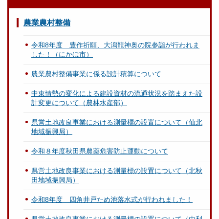
農業農村整備
令和8年度 豊作祈願、大潟龍神奥の院参詣が行われま
した！（にかほ市）
農業農村整備事業に係る設計積算について
中東情勢の変化による建設資材の流通状況を踏まえた設
計変更について（農林水産部）
県営土地改良事業における測量標の設置について（仙北
地域振興局）
令和８年度秋田県農薬危害防止運動について
県営土地改良事業における測量標の設置について（北秋
田地域振興局）
令和8年度 四角井戸ため池落水式が行われました！