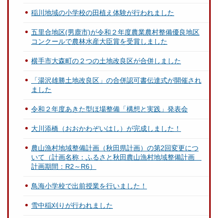
稲川地域の小学校の田植え体験が行われました
五里合地区(男鹿市)が令和２年度農業農村整備優良地区
コンクールで農林水産大臣賞を受賞しました
横手市大森町の２つの土地改良区が合併しました
「湯沢雄勝土地改良区」の合併認可書伝達式が開催され
ました
令和２年度あきた型ほ場整備「構想と実践」発表会
大川添橋（おおかわぞいはし）が完成しました！
農山漁村地域整備計画（秋田県計画）の第2回変更につ
いて（計画名称：ふるさと秋田農山漁村地域整備計画
計画期間：R2～R6）
鳥海小学校で出前授業を行いました！
雪中稲刈りが行われました