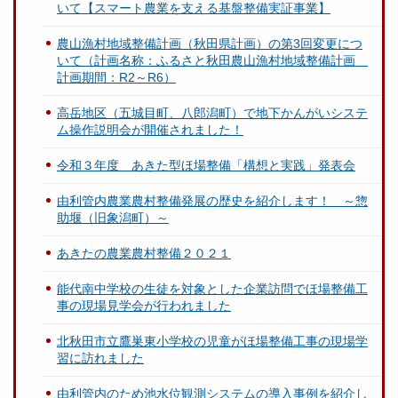
いて【スマート農業を支える基盤整備実証事業】
農山漁村地域整備計画（秋田県計画）の第3回変更につ
いて（計画名称：ふるさと秋田農山漁村地域整備計画
計画期間：R2～R6）
高岳地区（五城目町、八郎潟町）で地下かんがいシステ
ム操作説明会が開催されました！
令和３年度 あきた型ほ場整備「構想と実践」発表会
由利管内農業農村整備発展の歴史を紹介します！ ～惣
助堰（旧象潟町）～
あきたの農業農村整備２０２１
能代南中学校の生徒を対象とした企業訪問でほ場整備工
事の現場見学会が行われました
北秋田市立鷹巣東小学校の児童がほ場整備工事の現場学
習に訪れました
由利管内のため池水位観測システムの導入事例を紹介し