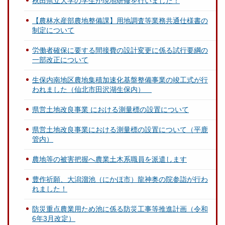
秋田県立大学の学生が現地研修を行いました！
【農林水産部農地整備課】用地調査等業務共通仕様書の
制定について
労働者確保に要する間接費の設計変更に係る試行要綱の
一部改正について
生保内南地区農地集積加速化基盤整備事業の竣工式が行
われました（仙北市田沢湖生保内）
県営土地改良事業 における測量標の設置について
県営土地改良事業における測量標の設置について（平鹿
管内）
農地等の被害把握へ農業土木系職員を派遣します
豊作祈願、大潟溜池（にかほ市）龍神奥の院参詣が行わ
れました！
防災重点農業用ため池に係る防災工事等推進計画（令和
6年3月改定）