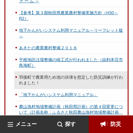
ァ ー ム ～
【参考】第３期秋田県農業農村整備実施方針（H30～
R2）
地下かんがいシステム利用マニュアル～リーフレット版
～
あきたの農業農村整備２０１８
平根地区ほ場整備の竣工式が行われました（由利本荘市
鳥海町）
羽後町で農業用ため池の決壊を想定した防災訓練が行わ
れました！
「地下かんがいシステム利用マニュアル」
農山漁村地域整備計画（秋田県計画）の第４回変更につ
いて（計画名称：ふるさと秋田農山漁村地域整備計画
計画期間：H27～H31）
メニュー
探す
防災
第３回湯沢雄勝地域土地改良区統合整備研究会が開催さ