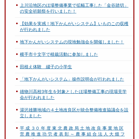
上川沿地区のほ場整備事業で拡幅工事した「金谷踏切」
の安全祈願祭を行いました！
【効果を実感！地下かんがいシステム】いものこの収穫
が行われました
地下かんがいシステムの現地勉強会を開催しました！
横手市十文字で植栽活動に参加しました
田植え体験 綴子の小学生
「地下かんがいシステム」操作説明会が行われました
雄物川高校3年生を対象としたほ場整備工事の現場見学
会が行われました
湯沢雄勝地域の４土地改良区が統合整備推進協議会を設
立しました
平 成 ３０ 年 度 東 北 農 政 局 土 地 改 良 事 業 地 区
営 農 推 進 功 労 者 表 彰 ～ 農 事 組 合 法 人 大 畑 フ