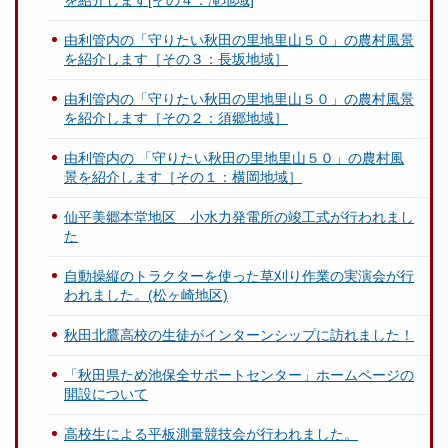
を紹介します[その４：滝地域]
由利管内の「守りたい秋田の里地里山５０」の農村風景
を紹介します［その３：長坂地域］
由利管内の「守りたい秋田の里地里山５０」の農村風景
を紹介します［その２：須郷地域］
由利管内の 「守りたい秋田の里地里山５０」の農村風
景を紹介します［その１：横岡地域］
仙平美郷本堂地区 小水力発電所の竣工式が行われまし
た
自動操縦のトラクターを使った草刈り作業の実演会が行
われました。(松ヶ崎地区)
秋田北鷹高校の生徒がインターンシップに訪れました！
「秋田県ため池保全サポートセンター」ホームページの
開設について
高校生による平板測量競技会が行われました。