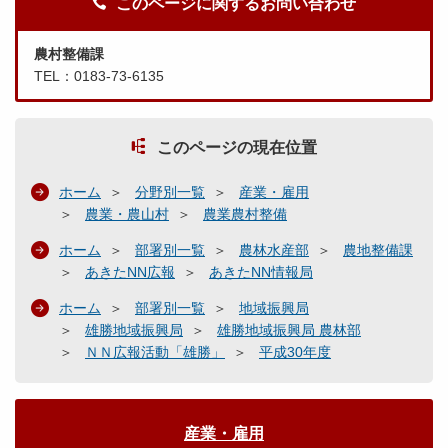
このページに関するお問い合わせ
農村整備課
TEL：0183-73-6135
このページの現在位置
ホーム
分野別一覧
産業・雇用
農業・農山村
農業農村整備
ホーム
部署別一覧
農林水産部
農地整備課
あきたNN広報
あきたNN情報局
ホーム
部署別一覧
地域振興局
雄勝地域振興局
雄勝地域振興局 農林部
ＮＮ広報活動「雄勝」
平成30年度
産業・雇用