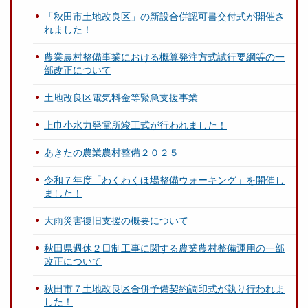
「秋田市土地改良区」の新設合併認可書交付式が開催さ
れました！
農業農村整備事業における概算発注方式試行要綱等の一
部改正について
土地改良区電気料金等緊急支援事業
上巾小水力発電所竣工式が行われました！
あきたの農業農村整備２０２５
令和７年度「わくわくほ場整備ウォーキング」を開催し
ました！
大雨災害復旧支援の概要について
秋田県週休２日制工事に関する農業農村整備運用の一部
改正について
秋田市７土地改良区合併予備契約調印式が執り行われま
した！