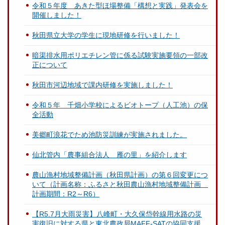
令和５年度 あきた型ほ場整備「構想と実践」発表会を
開催しました！
秋田県立大学の学生に現地研修を行いました！
暗渠排水用ポリエチレン管に係る試験実施要領の一部改
正について
秋田市河辺地域で課内研修を実施しました！
令和５年 千畑小学校によるビオトープ（人工池）の保
全活動
美郷町浪花でため池防災訓練が実施されました。
仙北管内「農事組合法人 雁の里」を紹介します
農山漁村地域整備計画（秋田県計画）の第６回変更につ
いて（計画名称：ふるさと秋田農山漁村地域整備計画
計画期間：R2～R6）
【R5.7月大雨災害】八峰町・大久保岱幹線用水路の災
害復旧に対する県と東北農政局MAFF-SATの協同支援