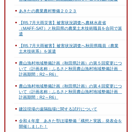
あきたの農業農村整備２０２３
【R5.7月大雨災害】被害状況調査へ農林水産省
（MAFF-SAT）と秋田県の農業土木技術職員を合同で派
遣
【R5.7月大雨被害】被害状況調査へ秋田県職員（農業
土木技術系）を派遣
農山漁村地域整備計画（秋田県計画）の第５回変更につ
いて（計画名称：ふるさと秋田農山漁村地域整備計画
計画期間：R2～R6）
農山漁村地域整備計画（秋田県計画）の第４回変更につ
いて（計画名称：ふるさと秋田農山漁村地域整備計画
計画期間：R2～R6）
建設現場の遠隔臨場に関する試行について
令和４年度 あきた型ほ場整備「構想と実践」発表会を
開催しました！