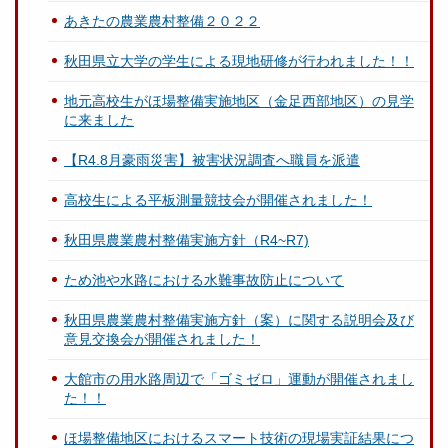
あきたの農業農村整備２０２２
秋田県立大学の学生による現地研修が行われました！！
地元高校生がほ場整備実施地区（金足西部地区）の見学
に来ました
【R4.8月豪雨災害】被害状況調査へ職員を派遣
高校生による平板測量競技会が開催されました！
秋田県農業農村整備実施方針（R4~R7)
ため池や水路における水難事故防止について
秋田県農業農村整備実施方針（案）に関する説明会及び
意見交換会が開催されました！
大館市の用水路周辺で「ゴミゼロ」運動が開催されまし
た！！
ほ場整備地区におけるスマート技術の現場実証結果につ