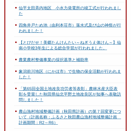
仙平太田斉内地区 小水力発電所の竣工式が行われまし
た
四角井戸ため池（由利本荘市）落水式及び山の神祭が行
われました！
【とびだせ！美郷たんけんたい～ねぎうえ体けん～】仙
南小学校3年生による総合学習が行われました。
農業農村整備事業の採択基準と補助率
象潟前川地区（にかほ市）で生物の保全活動が行われま
した！
「第65回全国土地改良功労者等表彰」農林水産大臣表
彰を受賞した秋田県仙北平野土地改良区が知事へ表敬訪
問しました！
農山漁村地域整備計画（秋田県計画）の第７回変更につ
いて（計画名称：ふるさと秋田農山漁村地域整備計画
計画期間：R2～R6）