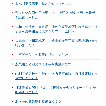
北秋田市で雪中田植えが行われました
守りたい秋田の里地里山50 上羽立地域で標柱と看板
を設置しました
令和２年度東北農政局土地改良事業地区営農推進功労者
表彰～農事組合法人アグリフォー太田～
大館市「上川沿地区」で農道橋架設工事の現場研修会を
行いました！
「三関せり」の収穫が始まりました
農業用ため池の改修工事を実施中です
由利工業高校の生徒が小水力発電施設（西目発電所）を
見学しました！
【建設業をPR】「よこて建設女子会（リモート）」が
開催されました
あきたの農業農村整備２０２０