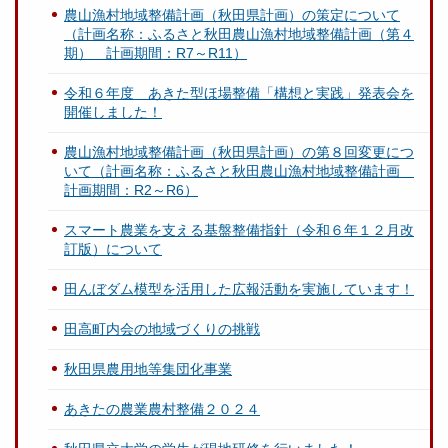
農山漁村地域整備計画（秋田県計画）の策定について
（計画名称：ふるさと秋田農山漁村地域整備計画（第４
期） 計画期間：R7～R11）
令和６年度 あきた型ほ場整備「構想と実践」発表会を
開催しました！
農山漁村地域整備計画（秋田県計画）の第８回変更につ
いて（計画名称：ふるさと秋田農山漁村地域整備計画
計画期間：R2～R6）
スマート農業を支える基盤整備指針（令和６年１２月改
訂版）について
田んぼダム模型を活用した広報活動を実施しています！
田高町内会の地域づくりの挑戦
秋田県農用地等集団化事業
あきたの農業農村整備２０２４