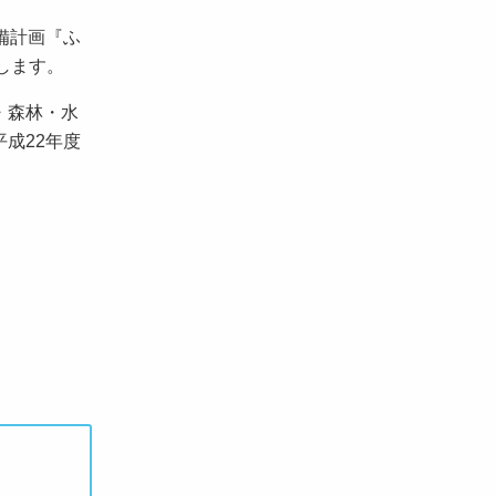
備計画『ふ
表します。
・森林・水
成22年度