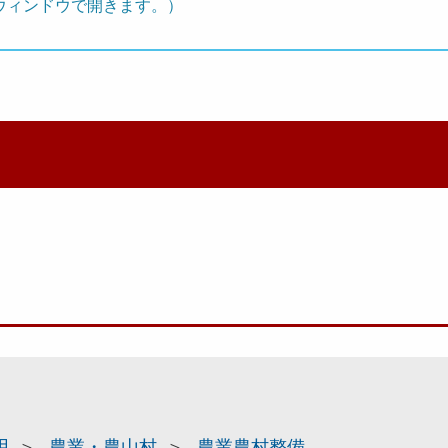
ウィンドウで開きます。）
用
農業・農山村
農業農村整備