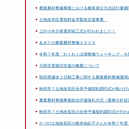
農業農村整備事業における概算発注方式試行要綱
土地改良区電気料金等緊急支援事業
上巾小水力発電所竣工式が行われました！
あきたの農業農村整備２０２５
令和７年度「わくわくほ場整備ウォーキング」を
大雨災害復旧支援の概要について
秋田県週休２日制工事に関する農業農村整備運用
秋田市７土地改良区合併予備契約調印式が執り行
農業農村整備事業総合評価落札方式（業務方針提
秋田市７土地改良区の合併予備契約調印式が行わ
かづの土地改良区の根本由紀子さんが令和７年度