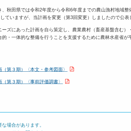
、秋田県では令和2年度から令和6年度までの農山漁村地域整
策定していますが、当計画を変更（第3回変更）しましたので公
ーズにあった計画を自ら策定し、農業農村（畜産基盤含む）
合的・一体的な整備を行うことを支援するために農林水産省が平
画（第３期）〈本文・参考図面〉
画（第３期）〈事前評価調書〉
要な場合があります。