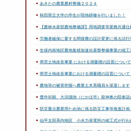
あきたの農業農村整備２０２４
秋田県立大学の学生が現地研修を行いました！
【農林水産部農地整備課】用地調査等業務共通仕
労働者確保に要する間接費の設計変更に係る試行
生保内南地区農地集積加速化基盤整備事業の竣
県営土地改良事業 における測量標の設置について
県営土地改良事業における測量標の設置について
農地等の被害把握へ農業土木系職員を派遣します
豊作祈願、大潟溜池（にかほ市）龍神奥の院参詣
防災重点農業用ため池に係る防災工事等推進計画
仙平太田斉内地区 小水力発電所の竣工式が行わ