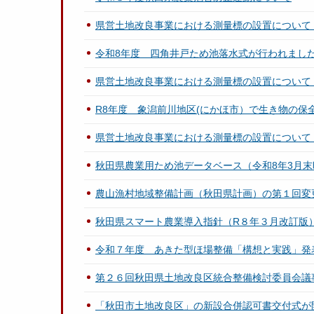
県営土地改良事業における測量標の設置について
令和8年度 四角井戸ため池落水式が行われまし
県営土地改良事業における測量標の設置について
R8年度 象潟前川地区(にかほ市）で生き物の保
県営土地改良事業における測量標の設置について
秋田県農業用ため池データベース（令和8年3月末
農山漁村地域整備計画（秋田県計画）の第１回変
秋田県スマート農業導入指針（R８年３月改訂版
令和７年度 あきた型ほ場整備「構想と実践」発
第２６回秋田県土地改良区統合整備検討委員会議
「秋田市土地改良区」の新設合併認可書交付式が