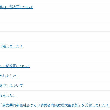
等の一部改正について
開催しました！
の一部改正について
われました！
案型）について
れました。
「男女共同参画社会づくり功労者内閣総理大臣表彰」を受賞しました！