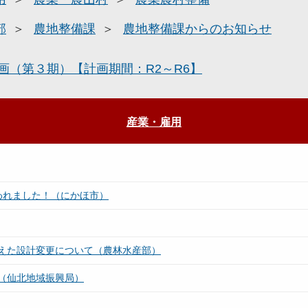
部
農地整備課
農地整備課からのお知らせ
画（第３期）【計画期間：R2～R6】
産業・雇用
われました！（にかほ市）
えた設計変更について（農林水産部）
（仙北地域振興局）