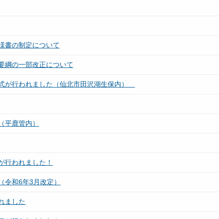
様書の制定について
要綱の一部改正について
工式が行われました（仙北市田沢湖生保内）
（平鹿管内）
が行われました！
（令和6年3月改定）
れました