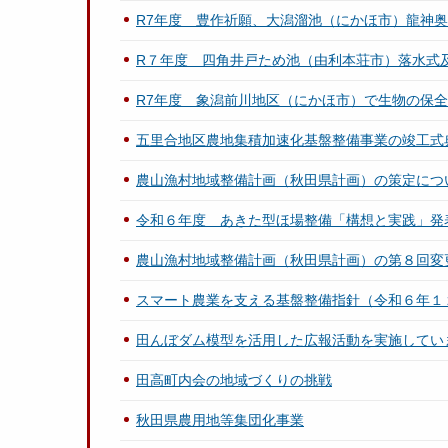
R7年度 豊作祈願、大潟溜池（にかほ市）龍神
R７年度 四角井戸ため池（由利本荘市）落水式
R7年度 象潟前川地区（にかほ市）で生物の保
五里合地区農地集積加速化基盤整備事業の竣工式
農山漁村地域整備計画（秋田県計画）の策定につ
令和６年度 あきた型ほ場整備「構想と実践」発
農山漁村地域整備計画（秋田県計画）の第８回変
スマート農業を支える基盤整備指針（令和６年１
田んぼダム模型を活用した広報活動を実施してい
田高町内会の地域づくりの挑戦
秋田県農用地等集団化事業