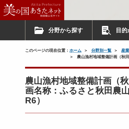
分野から探す
目的
このページの現在位置：
ホーム
分野別一覧
産
農山漁村地域整備計画（秋田
農山漁村地域整備計画（秋
画名称：ふるさと秋田農山
R6）