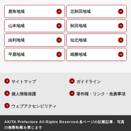
鹿角地域
北秋田地域
山本地域
秋田地域
由利地域
仙北地域
平鹿地域
雄勝地域
サイトマップ
ガイドライン
個人情報保護
著作権・リンク・免責事項
ウェブアクセシビリティ
AKITA Prefecture All Rights Reserved.
各ページの記載記事、写真
の無断転載を禁じます