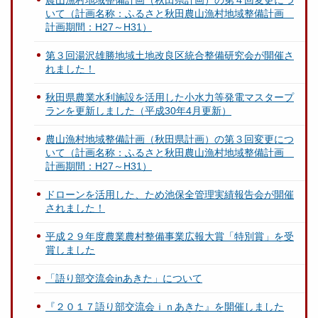
農山漁村地域整備計画（秋田県計画）の第４回変更につ
いて（計画名称：ふるさと秋田農山漁村地域整備計画
計画期間：H27～H31）
第３回湯沢雄勝地域土地改良区統合整備研究会が開催さ
れました！
秋田県農業水利施設を活用した小水力等発電マスタープ
ランを更新しました（平成30年4月更新）
農山漁村地域整備計画（秋田県計画）の第３回変更につ
いて（計画名称：ふるさと秋田農山漁村地域整備計画
計画期間：H27～H31）
ドローンを活用した、ため池保全管理実績報告会が開催
されました！
平成２９年度農業農村整備事業広報大賞「特別賞」を受
賞しました
「語り部交流会inあきた」について
『２０１７語り部交流会ｉｎあきた』を開催しました