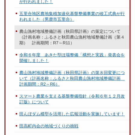
が行われました！
五里合地区農地集積加速化基盤整備事業の竣工式典が行
われました（男鹿市五里合）
農山漁村地域整備計画（秋田県計画）の策定について
（計画名称：ふるさと秋田農山漁村地域整備計画（第４
期） 計画期間：R7～R11）
令和６年度 あきた型ほ場整備「構想と実践」発表会を
開催しました！
農山漁村地域整備計画（秋田県計画）の第８回変更につ
いて（計画名称：ふるさと秋田農山漁村地域整備計画
計画期間：R2～R6）
スマート農業を支える基盤整備指針（令和６年１２月改
訂版）について
田んぼダム模型を活用した広報活動を実施しています！
田高町内会の地域づくりの挑戦