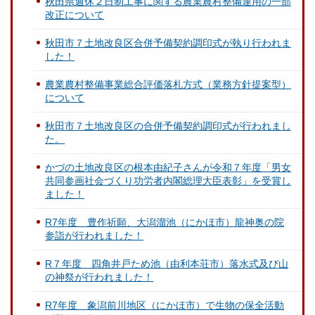
秋田県週休２日制工事に関する農業農村整備運用の一部
改正について
秋田市７土地改良区合併予備契約調印式が執り行われま
した！
農業農村整備事業総合評価落札方式（業務方針提案型）
について
秋田市７土地改良区の合併予備契約調印式が行われまし
た。
かづの土地改良区の根本由紀子さんが令和７年度「男女
共同参画社会づくり功労者内閣総理大臣表彰」を受賞し
ました！
R7年度 豊作祈願、大潟溜池（にかほ市）龍神奥の院
参詣が行われました！
R７年度 四角井戸ため池（由利本荘市）落水式及び山
の神祭が行われました！
R7年度 象潟前川地区（にかほ市）で生物の保全活動