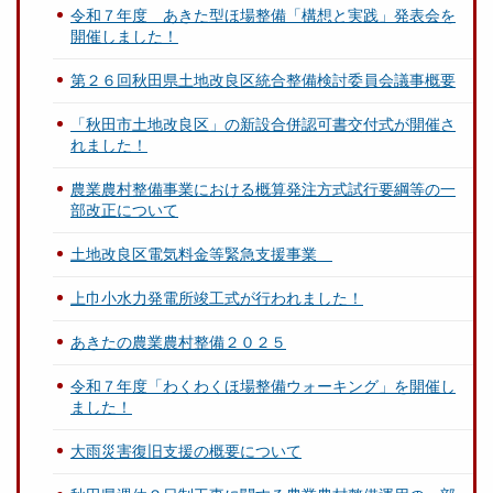
令和７年度 あきた型ほ場整備「構想と実践」発表会を
開催しました！
第２６回秋田県土地改良区統合整備検討委員会議事概要
「秋田市土地改良区」の新設合併認可書交付式が開催さ
れました！
農業農村整備事業における概算発注方式試行要綱等の一
部改正について
土地改良区電気料金等緊急支援事業
上巾小水力発電所竣工式が行われました！
あきたの農業農村整備２０２５
令和７年度「わくわくほ場整備ウォーキング」を開催し
ました！
大雨災害復旧支援の概要について