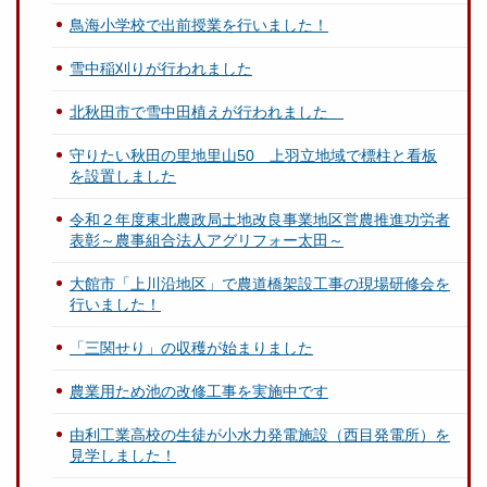
鳥海小学校で出前授業を行いました！
雪中稲刈りが行われました
北秋田市で雪中田植えが行われました
守りたい秋田の里地里山50 上羽立地域で標柱と看板
を設置しました
令和２年度東北農政局土地改良事業地区営農推進功労者
表彰～農事組合法人アグリフォー太田～
大館市「上川沿地区」で農道橋架設工事の現場研修会を
行いました！
「三関せり」の収穫が始まりました
農業用ため池の改修工事を実施中です
由利工業高校の生徒が小水力発電施設（西目発電所）を
見学しました！