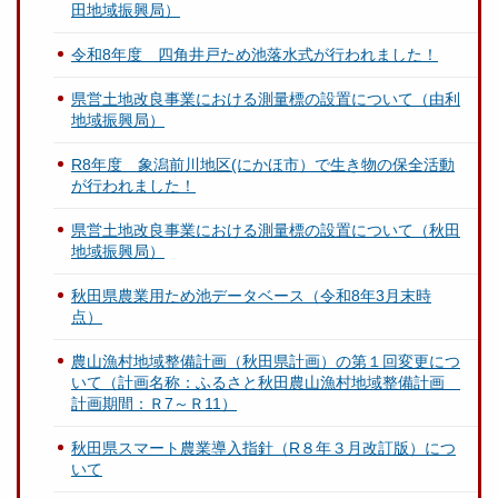
田地域振興局）
令和8年度 四角井戸ため池落水式が行われました！
県営土地改良事業における測量標の設置について（由利
地域振興局）
R8年度 象潟前川地区(にかほ市）で生き物の保全活動
が行われました！
県営土地改良事業における測量標の設置について（秋田
地域振興局）
秋田県農業用ため池データベース（令和8年3月末時
点）
農山漁村地域整備計画（秋田県計画）の第１回変更につ
いて（計画名称：ふるさと秋田農山漁村地域整備計画
計画期間：Ｒ7～Ｒ11）
秋田県スマート農業導入指針（R８年３月改訂版）につ
いて