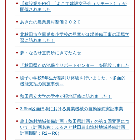
【建設業をPR】「よこて建設女子会（リモート）」が
開催されました
あきたの農業農村整備２０２０
北秋田市立鷹巣東小学校の児童がほ場整備工事の現場学
習に訪れました！
夢・なるせ直売所にきてたんせ
「秋田県ため池保全サポートセンター」を開設しました
綴子小学校5年生が稲刈り体験を行いました。~多面的
機能支払の実施事例～
秋田県立大学の学生が現地研修に訪れました！
3.6ha区画ほ場における農業機械の自動操舵実証事業
農山漁村地域整備計画（秋田県計画）の第１回変更につ
いて（計画名称：ふるさと秋田農山漁村地域整備計画
計画期間：R2～R6）