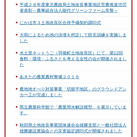
平成２８年度東北農政局土地改良事業地区営農推進功労
者表彰～農事組合法人能代グリーンファーム常盤～
にかほ市３土地改良区合併予備契約調印式
大雨によるため池の決壊を想定して防災訓練を実施しま
した
水土里ネットうご（羽後町土地改良区）にて、第12回
食料・環境・ふるさとを考える女性の会が開催されまし
た
あきたの農業農村整備２０１６
農地地すべり対策事業「切留平地区」のグラウンドアン
カー工が完成しました
県立農業科学館で「農業用水解説模型」を展示していま
す。
秋田県土地改良事業団体連合会雄勝支部と一般社団法人
雄勝建設業協会との災害協定調印式が開催されました