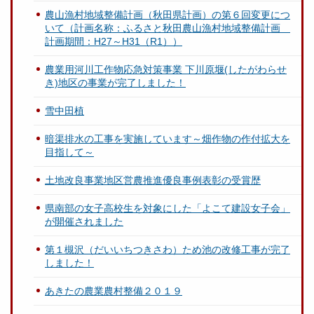
農山漁村地域整備計画（秋田県計画）の第６回変更につ
いて（計画名称：ふるさと秋田農山漁村地域整備計画
計画期間：H27～H31（R1））
農業用河川工作物応急対策事業 下川原堰(したがわらせ
き)地区の事業が完了しました！
雪中田植
暗渠排水の工事を実施しています～畑作物の作付拡大を
目指して～
土地改良事業地区営農推進優良事例表彰の受賞歴
県南部の女子高校生を対象にした「よこて建設女子会」
が開催されました
第１槻沢（だいいちつきさわ）ため池の改修工事が完了
しました！
あきたの農業農村整備２０１９