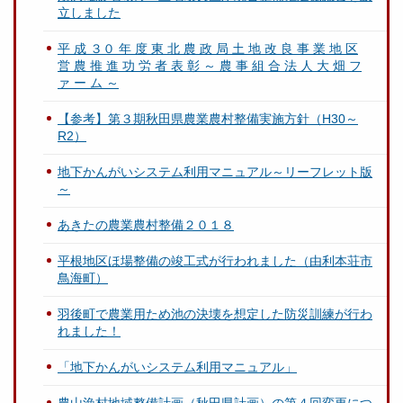
立しました
平 成 ３０ 年 度 東 北 農 政 局 土 地 改 良 事 業 地 区
営 農 推 進 功 労 者 表 彰 ～ 農 事 組 合 法 人 大 畑 フ
ァ ー ム ～
【参考】第３期秋田県農業農村整備実施方針（H30～
R2）
地下かんがいシステム利用マニュアル～リーフレット版
～
あきたの農業農村整備２０１８
平根地区ほ場整備の竣工式が行われました（由利本荘市
鳥海町）
羽後町で農業用ため池の決壊を想定した防災訓練が行わ
れました！
「地下かんがいシステム利用マニュアル」