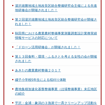
湯沢雄勝地域土地改良区統合整備研究会主催による先進
地研修会が開催されました！
第２回湯沢雄勝地域土地改良区統合整備研究会が開催さ
れました！
秋田県における農業農村整備事業測量調査設計業務実績
情報サービスの対応について
「ドローン活用研修会」が開催されました！
第１３回食料・環境・ふるさとを考える女性の会が開催
されました
あきたの農業農村整備２０１７
綴子小学校5年生による稲刈り体験
農地集積加速化基盤整備事業（ほ場整備事業）末広地区
の紹介
平沢・金浦・象潟の３漁港で一斉クリーンアップ活動を