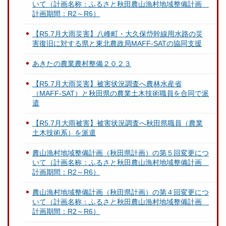
いて（計画名称：ふるさと秋田農山漁村地域整備計画
計画期間：R2～R6）
【R5.7月大雨災害】八峰町・大久保岱幹線用水路の災
害復旧に対する県と東北農政局MAFF-SATの協同支援
あきたの農業農村整備２０２３
【R5.7月大雨災害】被害状況調査へ農林水産省
（MAFF-SAT）と秋田県の農業土木技術職員を合同で派
遣
【R5.7月大雨被害】被害状況調査へ秋田県職員（農業
土木技術系）を派遣
農山漁村地域整備計画（秋田県計画）の第５回変更につ
いて（計画名称：ふるさと秋田農山漁村地域整備計画
計画期間：R2～R6）
農山漁村地域整備計画（秋田県計画）の第４回変更につ
いて（計画名称：ふるさと秋田農山漁村地域整備計画
計画期間：R2～R6）