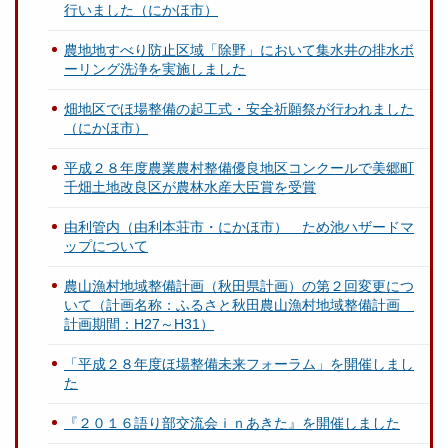
行いました（にかほ市）
農地地すべり防止区域「除野」において集水井の排水ボ
ーリング洗浄を実施しました
畑地区でほ場整備の起工式・安全祈願祭が行われました
（にかほ市）
平成２８年度農業農村整備優良地区コンクールで美郷町
千畑土地改良区が農林水産大臣賞を受賞
由利管内（由利本荘市・にかほ市） ため池ハザードマ
ップについて
農山漁村地域整備計画（秋田県計画）の第２回変更につ
いて（計画名称：ふるさと秋田農山漁村地域整備計画
計画期間：H27～H31）
「平成２８年度ほ場整備未来フォーラム」を開催しまし
た
『２０１６語り部交流会ｉｎあきた』を開催しました