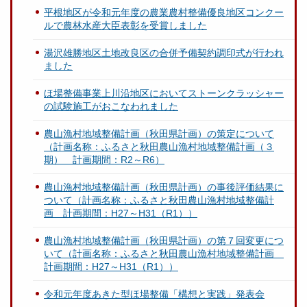
平根地区が令和元年度の農業農村整備優良地区コンクー
ルで農林水産大臣表彰を受賞しました
湯沢雄勝地区土地改良区の合併予備契約調印式が行われ
ました
ほ場整備事業上川沿地区においてストーンクラッシャー
の試験施工がおこなわれました
農山漁村地域整備計画（秋田県計画）の策定について
（計画名称：ふるさと秋田農山漁村地域整備計画（３
期） 計画期間：R2～R6）
農山漁村地域整備計画（秋田県計画）の事後評価結果に
ついて（計画名称：ふるさと秋田農山漁村地域整備計
画 計画期間：H27～H31（R1））
農山漁村地域整備計画（秋田県計画）の第７回変更につ
いて（計画名称：ふるさと秋田農山漁村地域整備計画
計画期間：H27～H31（R1））
令和元年度あきた型ほ場整備「構想と実践」発表会