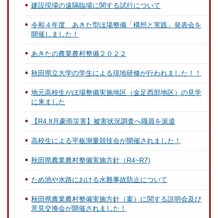
建設現場の遠隔臨場に関する試行について
令和４年度 あきた型ほ場整備「構想と実践」発表会を
開催しました！
あきたの農業農村整備２０２２
秋田県立大学の学生による現地研修が行われました！！
地元高校生がほ場整備実施地区（金足西部地区）の見学
に来ました
【R4.8月豪雨災害】被害状況調査へ職員を派遣
高校生による平板測量競技会が開催されました！
秋田県農業農村整備実施方針（R4~R7)
ため池や水路における水難事故防止について
秋田県農業農村整備実施方針（案）に関する説明会及び
意見交換会が開催されました！