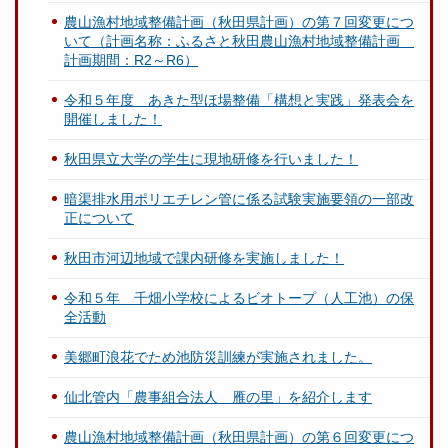
農山漁村地域整備計画（秋田県計画）の第７回変更につ
いて（計画名称：ふるさと秋田農山漁村地域整備計画
計画期間：R2～R6）
令和５年度 あきた型ほ場整備「構想と実践」発表会を
開催しました！
秋田県立大学の学生に現地研修を行いました！
暗渠排水用ポリエチレン管に係る試験実施要領の一部改
正について
秋田市河辺地域で課内研修を実施しました！
令和５年 千畑小学校によるビオトープ（人工池）の保
全活動
美郷町浪花でため池防災訓練が実施されました。
仙北管内「農事組合法人 雁の里」を紹介します
農山漁村地域整備計画（秋田県計画）の第６回変更につ