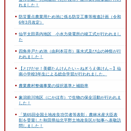
れました！
防災重点農業用ため池に係る防災工事等推進計画（令和
6年3月改定）
仙平太田斉内地区 小水力発電所の竣工式が行われまし
た
四角井戸ため池（由利本荘市）落水式及び山の神祭が行
われました！
【とびだせ！美郷たんけんたい～ねぎうえ体けん～】仙
南小学校3年生による総合学習が行われました。
農業農村整備事業の採択基準と補助率
象潟前川地区（にかほ市）で生物の保全活動が行われま
した！
「第65回全国土地改良功労者等表彰」農林水産大臣表
彰を受賞した秋田県仙北平野土地改良区が知事へ表敬訪
問しました！