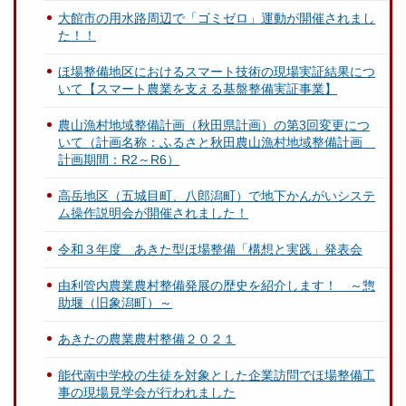
大館市の用水路周辺で「ゴミゼロ」運動が開催されまし
た！！
ほ場整備地区におけるスマート技術の現場実証結果につ
いて【スマート農業を支える基盤整備実証事業】
農山漁村地域整備計画（秋田県計画）の第3回変更につ
いて（計画名称：ふるさと秋田農山漁村地域整備計画
計画期間：R2～R6）
高岳地区（五城目町、八郎潟町）で地下かんがいシステ
ム操作説明会が開催されました！
令和３年度 あきた型ほ場整備「構想と実践」発表会
由利管内農業農村整備発展の歴史を紹介します！ ～惣
助堰（旧象潟町）～
あきたの農業農村整備２０２１
能代南中学校の生徒を対象とした企業訪問でほ場整備工
事の現場見学会が行われました