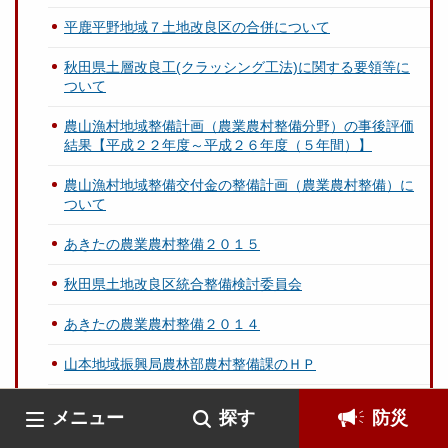
平鹿平野地域７土地改良区の合併について
秋田県土層改良工(クラッシング工法)に関する要領等に
ついて
農山漁村地域整備計画（農業農村整備分野）の事後評価
結果【平成２２年度～平成２６年度（５年間）】
農山漁村地域整備交付金の整備計画（農業農村整備）に
ついて
あきたの農業農村整備２０１５
秋田県土地改良区統合整備検討委員会
あきたの農業農村整備２０１４
山本地域振興局農林部農村整備課のＨＰ
（農業水利施設歴史探訪） 山城堰の歴史 ～草止めと
メニュー
探す
防災
堰根祭り～