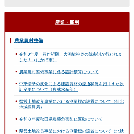
産業・雇用
農業農村整備
令和8年度 豊作祈願、大潟龍神奥の院参詣が行われま
した！（にかほ市）
農業農村整備事業に係る設計積算について
中東情勢の変化による建設資材の流通状況を踏まえた設
計変更について（農林水産部）
県営土地改良事業における測量標の設置について（仙北
地域振興局）
令和８年度秋田県農薬危害防止運動について
県営土地改良事業における測量標の設置について（北秋