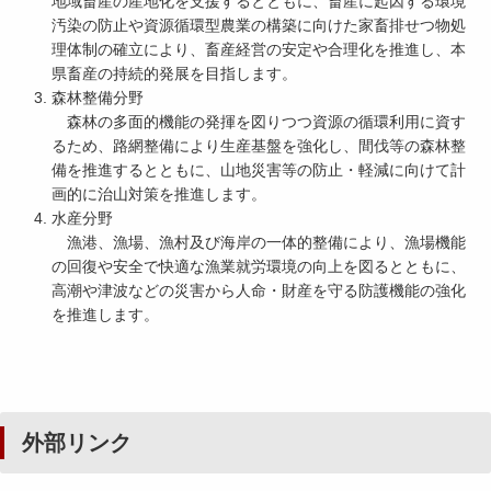
地域畜産の産地化を支援するとともに、畜産に起因する環境
汚染の防止や資源循環型農業の構築に向けた家畜排せつ物処
理体制の確立により、畜産経営の安定や合理化を推進し、本
県畜産の持続的発展を目指します。
森林整備分野
森林の多面的機能の発揮を図りつつ資源の循環利用に資す
るため、路網整備により生産基盤を強化し、間伐等の森林整
備を推進するとともに、山地災害等の防止・軽減に向けて計
画的に治山対策を推進します。
水産分野
漁港、漁場、漁村及び海岸の一体的整備により、漁場機能
の回復や安全で快適な漁業就労環境の向上を図るとともに、
高潮や津波などの災害から人命・財産を守る防護機能の強化
を推進します。
外部リンク