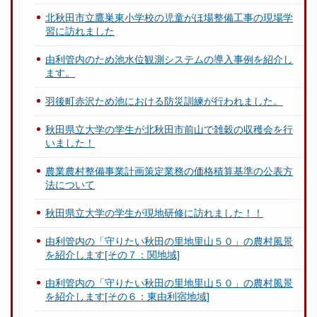
北秋田市立鷹巣東小学校の児童がほ場整備工事の現場学
習に訪れました
由利管内のため池水位観測システムの導入事例を紹介し
ます。
羽後町赤沢ため池における防災訓練が行われました。
秋田県立大学の学生が北秋田市前山で雑穀の収穫会を行
いました！
農業農村整備事業計画策定業務の価格積算基準の公表方
法について
秋田県立大学の学生が現地研修に訪れました！！
由利管内の「守りたい秋田の里地里山５０」の農村風景
を紹介します[その７：関地域]
由利管内の「守りたい秋田の里地里山５０」の農村風景
を紹介します[その６：東由利宿地域]