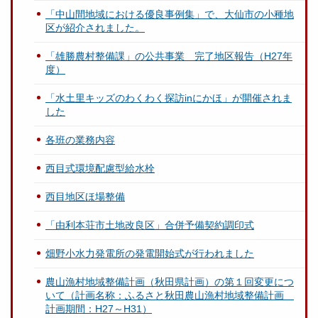
「中山間地域における優良事例集」で、大仙市の小種地
区が紹介されました。
「雄勝農村整備課」の公共事業 完了地区報告（H27年
度）
「水土里キッズのわくわく探訪inにかほ」が開催されま
した
各班の業務内容
西目式環境配慮型給水栓
西目地区ほ場整備
「由利本荘市土地改良区」合併予備契約調印式
畑野小水力発電所の発電開始式が行われました
農山漁村地域整備計画（秋田県計画）の第１回変更につ
いて（計画名称：ふるさと秋田農山漁村地域整備計画
計画期間：H27～H31）