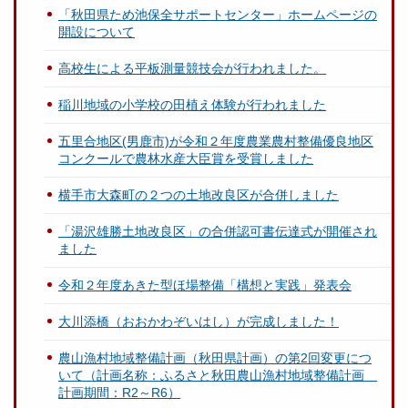
「秋田県ため池保全サポートセンター」ホームページの
開設について
高校生による平板測量競技会が行われました。
稲川地域の小学校の田植え体験が行われました
五里合地区(男鹿市)が令和２年度農業農村整備優良地区
コンクールで農林水産大臣賞を受賞しました
横手市大森町の２つの土地改良区が合併しました
「湯沢雄勝土地改良区」の合併認可書伝達式が開催され
ました
令和２年度あきた型ほ場整備「構想と実践」発表会
大川添橋（おおかわぞいはし）が完成しました！
農山漁村地域整備計画（秋田県計画）の第2回変更につ
いて（計画名称：ふるさと秋田農山漁村地域整備計画
計画期間：R2～R6）