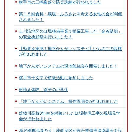
横手市の三嶋集落で防災訓練が行われました
第１５回食料・環境・ふるさとを考える女性の会が開催
されました！
上川沿地区のほ場整備事業で拡幅工事した「金谷踏切」
の安全祈願祭を行いました！
【効果を実感！地下かんがいシステム】いものこの収穫
が行われました
地下かんがいシステムの現地勉強会を開催しました！
横手市十文字で植栽活動に参加しました
田植え体験 綴子の小学生
「地下かんがいシステム」操作説明会が行われました
雄物川高校3年生を対象としたほ場整備工事の現場見学
会が行われました
湯沢雄勝地域の４土地改良区が統合整備推進協議会を設