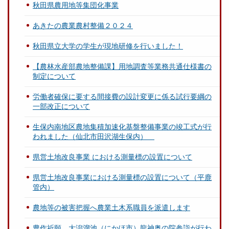
秋田県農用地等集団化事業
あきたの農業農村整備２０２４
秋田県立大学の学生が現地研修を行いました！
【農林水産部農地整備課】用地調査等業務共通仕様書の
制定について
労働者確保に要する間接費の設計変更に係る試行要綱の
一部改正について
生保内南地区農地集積加速化基盤整備事業の竣工式が行
われました（仙北市田沢湖生保内）
県営土地改良事業 における測量標の設置について
県営土地改良事業における測量標の設置について（平鹿
管内）
農地等の被害把握へ農業土木系職員を派遣します
豊作祈願、大潟溜池（にかほ市）龍神奥の院参詣が行わ