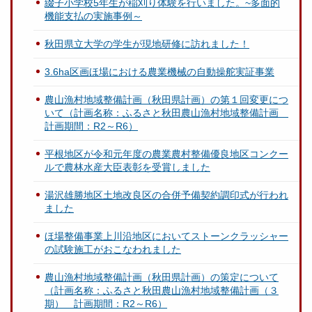
綴子小学校5年生が稲刈り体験を行いました。~多面的
機能支払の実施事例～
秋田県立大学の学生が現地研修に訪れました！
3.6ha区画ほ場における農業機械の自動操舵実証事業
農山漁村地域整備計画（秋田県計画）の第１回変更につ
いて（計画名称：ふるさと秋田農山漁村地域整備計画
計画期間：R2～R6）
平根地区が令和元年度の農業農村整備優良地区コンクー
ルで農林水産大臣表彰を受賞しました
湯沢雄勝地区土地改良区の合併予備契約調印式が行われ
ました
ほ場整備事業上川沿地区においてストーンクラッシャー
の試験施工がおこなわれました
農山漁村地域整備計画（秋田県計画）の策定について
（計画名称：ふるさと秋田農山漁村地域整備計画（３
期） 計画期間：R2～R6）