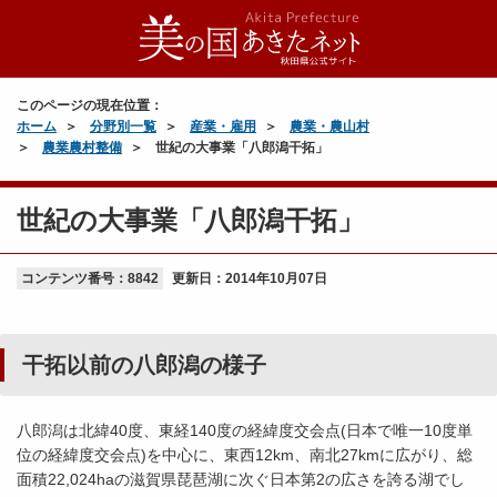
このページの現在位置：
ホーム
分野別一覧
産業・雇用
農業・農山村
農業農村整備
世紀の大事業「八郎潟干拓」
世紀の大事業「八郎潟干拓」
コンテンツ番号：8842
更新日：
2014年10月07日
干拓以前の八郎潟の様子
八郎潟は北緯40度、東経140度の経緯度交会点(日本で唯一10度単
位の経緯度交会点)を中心に、東西12km、南北27kmに広がり、総
面積22
,
024haの滋賀県琵琶湖に次ぐ日本第2の広さを誇る湖でし