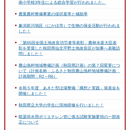
南小学校3年生による総合学習が行われました。
農業農村整備事業の採択基準と補助率
象潟前川地区（にかほ市）で生物の保全活動が行われま
した！
「第65回全国土地改良功労者等表彰」農林水産大臣表
彰を受賞した秋田県仙北平野土地改良区が知事へ表敬訪
問しました！
農山漁村地域整備計画（秋田県計画）の第７回変更につ
いて（計画名称：ふるさと秋田農山漁村地域整備計画
計画期間：R2～R6）
令和５年度 あきた型ほ場整備「構想と実践」発表会を
開催しました！
秋田県立大学の学生に現地研修を行いました！
暗渠排水用ポリエチレン管に係る試験実施要領の一部改
正について