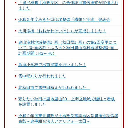
「湯沢雄勝土地改良区」の合併認可書伝達式が開催され
ました
令和２年度あきた型ほ場整備「構想と実践」発表会
大川添橋（おおかわぞいはし）が完成しました！
農山漁村地域整備計画（秋田県計画）の第2回変更につ
いて（計画名称：ふるさと秋田農山漁村地域整備計画
計画期間：R2～R6）
鳥海小学校で出前授業を行いました！
雪中稲刈りが行われました
北秋田市で雪中田植えが行われました
守りたい秋田の里地里山50 上羽立地域で標柱と看板
を設置しました
令和２年度東北農政局土地改良事業地区営農推進功労者
表彰～農事組合法人アグリフォー太田～