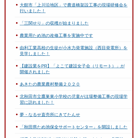
大館市「上川沿地区」で農道橋架設工事の現場研修会を
行いました！
「三関せり」の収穫が始まりました
農業用ため池の改修工事を実施中です
由利工業高校の生徒が小水力発電施設（西目発電所）を
見学しました！
【建設業をPR】「よこて建設女子会（リモート）」が
開催されました
あきたの農業農村整備２０２０
北秋田市立鷹巣東小学校の児童がほ場整備工事の現場学
習に訪れました！
夢・なるせ直売所にきてたんせ
「秋田県ため池保全サポートセンター」を開設しました