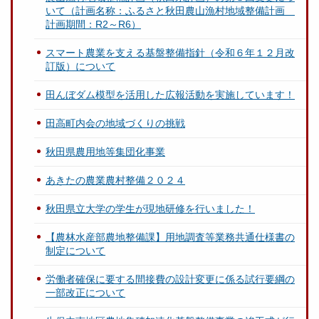
いて（計画名称：ふるさと秋田農山漁村地域整備計画
計画期間：R2～R6）
スマート農業を支える基盤整備指針（令和６年１２月改
訂版）について
田んぼダム模型を活用した広報活動を実施しています！
田高町内会の地域づくりの挑戦
秋田県農用地等集団化事業
あきたの農業農村整備２０２４
秋田県立大学の学生が現地研修を行いました！
【農林水産部農地整備課】用地調査等業務共通仕様書の
制定について
労働者確保に要する間接費の設計変更に係る試行要綱の
一部改正について