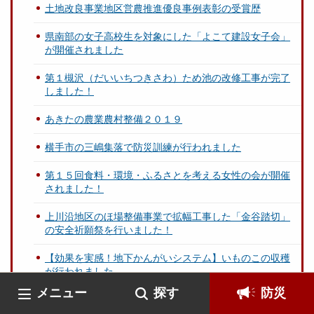
土地改良事業地区営農推進優良事例表彰の受賞歴
県南部の女子高校生を対象にした「よこて建設女子会」
が開催されました
第１槻沢（だいいちつきさわ）ため池の改修工事が完了
しました！
あきたの農業農村整備２０１９
横手市の三嶋集落で防災訓練が行われました
第１５回食料・環境・ふるさとを考える女性の会が開催
されました！
上川沿地区のほ場整備事業で拡幅工事した「金谷踏切」
の安全祈願祭を行いました！
【効果を実感！地下かんがいシステム】いものこの収穫
が行われました
メニュー
探す
防災
地下かんがいシステムの現地勉強会を開催しました！