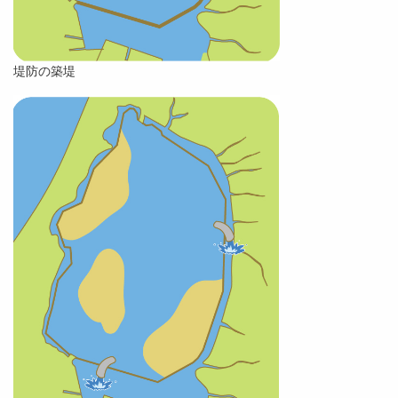
堤防の築堤