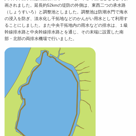
画されました。延長約52kmの堤防の外側は、東西二つの承水路
（しょうすいろ）と調整池としました。調整池は防潮水門で海水
の浸入を防ぎ、淡水化し干拓地などのかんがい用水として利用す
ることにしました。また中央干拓地内の雨水などの排水は、１級
幹線排水路と中央幹線排水路とを通じ、その末端に設置した南
部・北部の両排水機場で行いました。