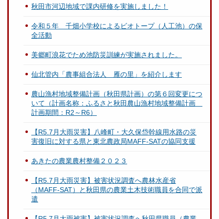
秋田市河辺地域で課内研修を実施しました！
令和５年 千畑小学校によるビオトープ（人工池）の保
全活動
美郷町浪花でため池防災訓練が実施されました。
仙北管内「農事組合法人 雁の里」を紹介します
農山漁村地域整備計画（秋田県計画）の第６回変更につ
いて（計画名称：ふるさと秋田農山漁村地域整備計画
計画期間：R2～R6）
【R5.7月大雨災害】八峰町・大久保岱幹線用水路の災
害復旧に対する県と東北農政局MAFF-SATの協同支援
あきたの農業農村整備２０２３
【R5.7月大雨災害】被害状況調査へ農林水産省
（MAFF-SAT）と秋田県の農業土木技術職員を合同で派
遣
【R5.7月大雨被害】被害状況調査へ秋田県職員（農業