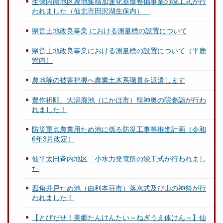
生保内南地区農地集積加速化基盤整備事業の竣工式が行
われました（仙北市田沢湖生保内）
県営土地改良事業 における測量標の設置について
県営土地改良事業における測量標の設置について（平鹿
管内）
農地等の被害把握へ農業土木系職員を派遣します
豊作祈願、大潟溜池（にかほ市）龍神奥の院参詣が行わ
れました！
防災重点農業用ため池に係る防災工事等推進計画（令和
6年3月改定）
仙平太田斉内地区 小水力発電所の竣工式が行われまし
た
四角井戸ため池（由利本荘市）落水式及び山の神祭が行
われました！
【とびだせ！美郷たんけんたい～ねぎうえ体けん～】仙