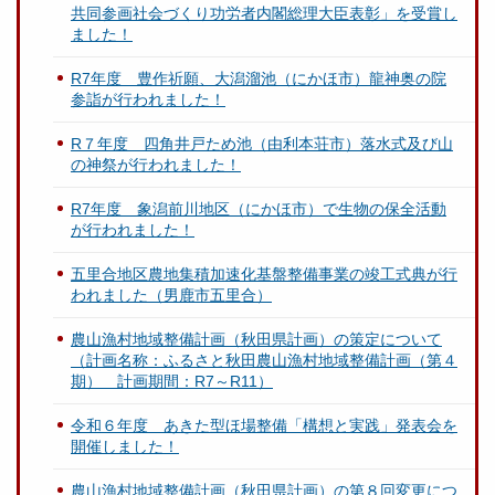
共同参画社会づくり功労者内閣総理大臣表彰」を受賞し
ました！
R7年度 豊作祈願、大潟溜池（にかほ市）龍神奥の院
参詣が行われました！
R７年度 四角井戸ため池（由利本荘市）落水式及び山
の神祭が行われました！
R7年度 象潟前川地区（にかほ市）で生物の保全活動
が行われました！
五里合地区農地集積加速化基盤整備事業の竣工式典が行
われました（男鹿市五里合）
農山漁村地域整備計画（秋田県計画）の策定について
（計画名称：ふるさと秋田農山漁村地域整備計画（第４
期） 計画期間：R7～R11）
令和６年度 あきた型ほ場整備「構想と実践」発表会を
開催しました！
農山漁村地域整備計画（秋田県計画）の第８回変更につ