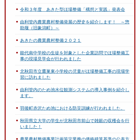
令和３年度 あきた型ほ場整備「構想と実践」発表会
由利管内農業農村整備発展の歴史を紹介します！ ～惣
助堰（旧象潟町）～
あきたの農業農村整備２０２１
能代南中学校の生徒を対象とした企業訪問でほ場整備工
事の現場見学会が行われました
北秋田市立鷹巣東小学校の児童がほ場整備工事の現場学
習に訪れました
由利管内のため池水位観測システムの導入事例を紹介し
ます。
羽後町赤沢ため池における防災訓練が行われました。
秋田県立大学の学生が北秋田市前山で雑穀の収穫会を行
いました！
農業農村整備事業計画策定業務の価格積算基準の公表方