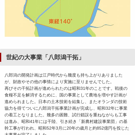
世紀の大事業「八郎潟干拓」
八郎潟の開発計画は江戸時代から幾度も持ち上がりありました
が、財政やその他の事情により実施に至りませんでした。
再びその干拓計画が進められたのは昭和31年のことです。戦後の
食糧不足を解消するために、国の事業として農地を増やす計画が
進められました。日本の土木技術を結集し、またオランダの技術
協力を得てついに八郎潟干拓事業計画が完成し、昭和32年に事業
の着工となりました。幾多の困難、試行錯誤を重ねながらも工事
は進み、昭和41年には干陸、引き続き「新農村建設事業団」の基
幹工事が行われ、昭和52年3月に20年の歳月と約852億円を投じた
大事業が完了しました。