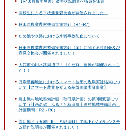
【R4.8月豪雨災害】被害状況調査へ職員を派遣
高校生による平板測量競技会が開催されました！
秋田県農業農村整備実施方針（R4~R7)
ため池や水路における水難事故防止について
秋田県農業農村整備実施方針（案）に関する説明会及び
意見交換会が開催されました！
大館市の用水路周辺で「ゴミゼロ」運動が開催されまし
た！！
ほ場整備地区におけるスマート技術の現場実証結果につ
いて【スマート農業を支える基盤整備実証事業】
農山漁村地域整備計画（秋田県計画）の第3回変更につ
いて（計画名称：ふるさと秋田農山漁村地域整備計画
計画期間：R2～R6）
高岳地区（五城目町、八郎潟町）で地下かんがいシステ
ム操作説明会が開催されました！