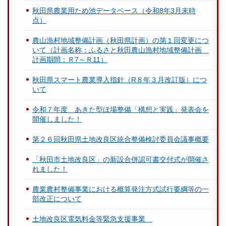
秋田県農業用ため池データベース（令和8年3月末時
点）
農山漁村地域整備計画（秋田県計画）の第１回変更につ
いて（計画名称：ふるさと秋田農山漁村地域整備計画
計画期間：Ｒ7～Ｒ11）
秋田県スマート農業導入指針（R８年３月改訂版）につ
いて
令和７年度 あきた型ほ場整備「構想と実践」発表会を
開催しました！
第２６回秋田県土地改良区統合整備検討委員会議事概要
「秋田市土地改良区」の新設合併認可書交付式が開催さ
れました！
農業農村整備事業における概算発注方式試行要綱等の一
部改正について
土地改良区電気料金等緊急支援事業