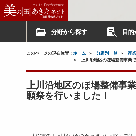
分野から探す
目的
このページの現在位置：
ホーム
分野別一覧
産
上川沿地区のほ場整備事業で
上川沿地区のほ場整備事
願祭を行いました！
大館市の「上川沿（かみかわぞい）地区」では、