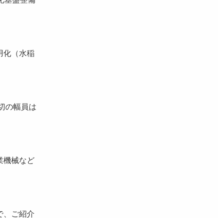
用化（水稲
切の幅員は
業機械など
で、ご紹介