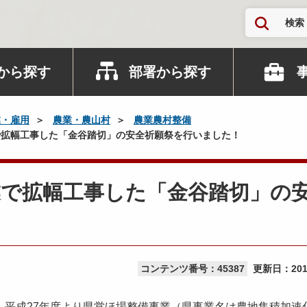
検索
から探す
部署から探す
業・雇用
農業・農山村
農業農村整備
拡幅工事した「金谷踏切」の安全祈願祭を行いました！
業で拡幅工事した「金谷踏切」の
コンテンツ番号：45387
更新日：
20
平成27年度より県営ほ場整備事業（県事業名は農地集積加速