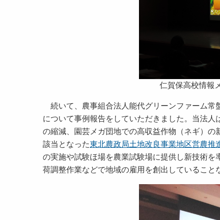
仁賀保高校情報
続いて、農事組合法人能代グリーンファーム常盤
について事例報告をしていただきました。当法人
の縮減、園芸メガ団地での高収益作物（ネギ）の
該当となった
東北農政局土地改良事業地区営農推
の実施や試験ほ場を農業試験場に提供し新技術を
荷調整作業などで地域の雇用を創出していること