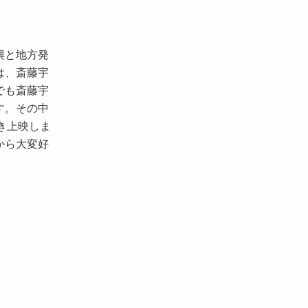
興と地方発
は、斎藤宇
でも斎藤宇
す。その中
き上映しま
から大変好