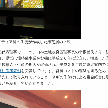
メディア科の生徒が作成した紙芝居の上映
代表理事で、二ツ井白神土地改良区理事長の幸坂登氏より、
は、県営ほ場整備事業を契機に平成２０年に設立し、徹底した
新規導入・生産の拡大が評価され、平成２８年度に東北管内で
進功労者表彰
を受賞しています。営農コストの縮減を図るため
率先して取り入れていること、ネギの作付けによる複合経営に
などを紹介していただきました。