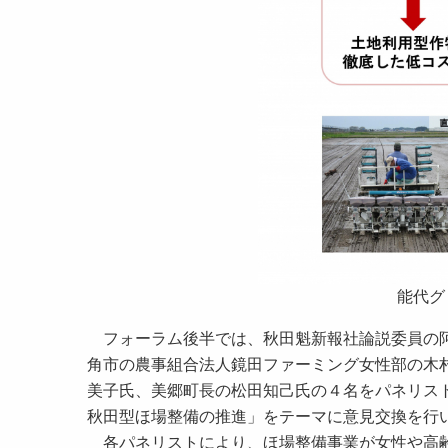
能代グ
フォーラム後半では、秋田魁新報社論説委員の阿
角市の農事組合法人鏡田ファーミング女性部の木
美子氏、美郷町長の松田知己氏の４名をパネリス
秋田型ほ場整備の推進」をテーマに意見交換を行
各パネリストにより、ほ場整備事業が女性や高齢