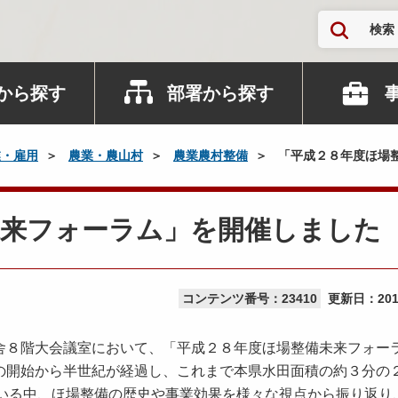
検索
から探す
部署から探す
業・雇用
農業・農山村
農業農村整備
「平成２８年度ほ場
未来フォーラム」を開催しました
コンテンツ番号：23410
更新日：
20
８階大会議室において、「平成２８年度ほ場整備未来フォー
の開始から半世紀が経過し、これまで本県水田面積の約３分の
れている中、ほ場整備の歴史や事業効果を様々な視点から振り返り