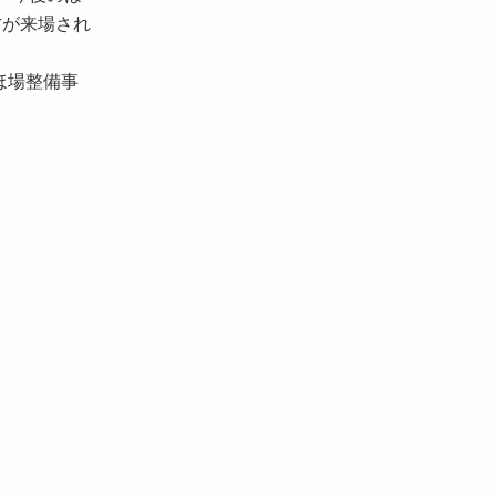
方が来場され
ほ場整備事