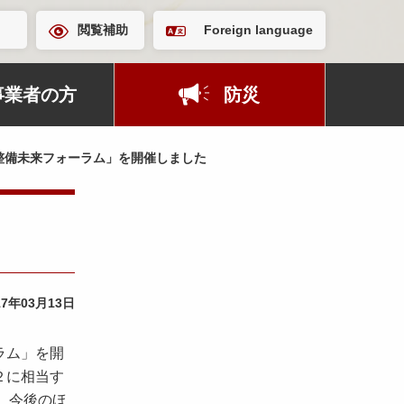
閲覧補助
Foreign language
事業者の方
防災
整備未来フォーラム」を開催しました
17年03月13日
ラム」を開
２に相当す
、今後のほ