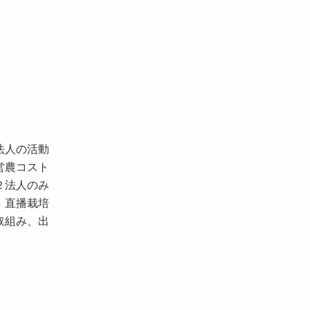
法人の活動
営農コスト
２法人のみ
、直播栽培
取組み、出