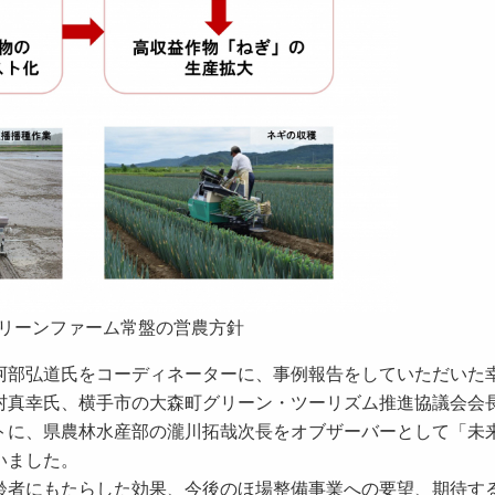
リーンファーム常盤の営農方針
部弘道氏をコーディネーターに、事例報告をしていただいた
村真幸氏、横手市の大森町グリーン・ツーリズム推進協議会会
トに、県農林水産部の瀧川拓哉次長をオブザーバーとして「未
いました。
者にもたらした効果、今後のほ場整備事業への要望、期待す