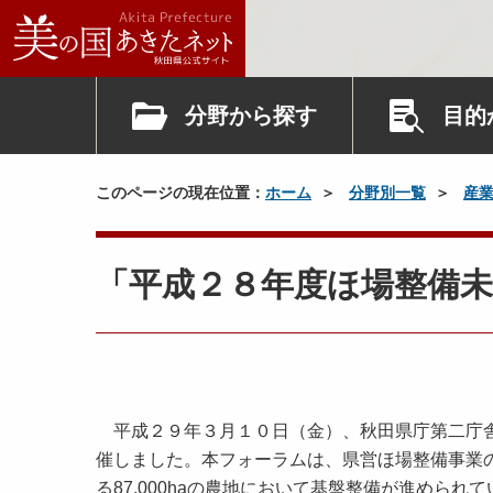
分野から探す
目的
このページの現在位置：
ホーム
分野別一覧
産
「平成２８年度ほ場整備
平成２９年３月１０日（金）、秋田県庁第二庁舎
催しました。本フォーラムは、県営ほ場整備事業
る87,000haの農地において基盤整備が進めら