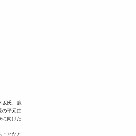
幸坂氏、鹿
長の平元由
来に向けた
ることなど