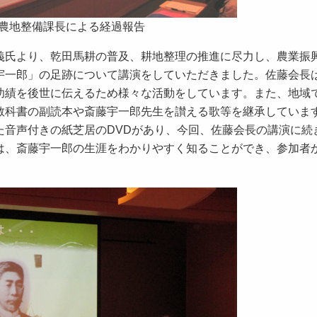
農地整備課長による経過報告
氏より、乾田馬耕の普及、耕地整理の推進に尽力し、農業振
宇一郎」の足跡について講演をしていただきました。佐藤会長
功績を後世に伝えるため様々な活動をしています。また、地域
教科書の副読本や斎藤宇一郎先生を讃える歌等を継承していま
た音声付きの紙芝居のDVDがあり、今回、佐藤会長の講演に続
は、斎藤宇一郎の生涯をわかりやすく知ることができ、参加者