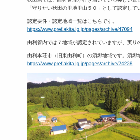
「守りたい秋田の里地里山５０」として認定して
認定要件・認定地域一覧はこちらです。
https://www.pref.akita.lg.jp/pages/archive/47094
由利管内では７地域が認定されていますが、実り
由利本荘市（旧東由利町）の須郷地域です。須郷
https://www.pref.akita.lg.jp/pages/archive/24238