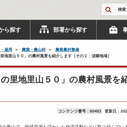
検索
から探す
部署から探す
業・雇用
農業・農山村
農業農村整備
里地里山５０」の農村風景を紹介します［その２：須郷地域］
田の里地里山５０」の農村風景を
］
コンテンツ番号：60483
更新日：
20
観の里山で、地域資源を活かした交流活動などに取り組んでい