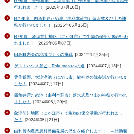
R7年度 豊作祈願、大潟溜池（にかほ市）龍神奥の院参詣が
行われました！
[
2025年07月10日
]
R７年度 四角井戸ため池（由利本荘市）落水式及び山の神
祭が行われました！
[
2025年05月15日
]
R7年度 象潟前川地区（にかほ市）で生物の保全活動が行わ
れました！
[
2025年05月07日
]
田高町内会の地域づくりの挑戦
[
2024年12月25日
]
ゲストハウス麓〼－Rokumasuへの道
[
2024年07月18日
]
豊作祈願、大潟溜池（にかほ市）龍神奥の院参詣が行われま
した！
[
2024年07月17日
]
四角井戸ため池（由利本荘市）落水式及び山の神祭が行われ
ました！
[
2024年06月20日
]
象潟前川地区（にかほ市）で生物の保全活動が行われまし
た！
[
2024年05月21日
]
由利管内農業農村整備発展の歴史を紹介します！ ～惣助堰