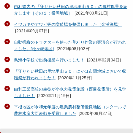
由利管内の 「守りたい秋田の里地里山５０」の農村風景を紹
介します［その１：横岡地域］
[
2021年09月21日
]
イワガキやアワビ等の増殖場を整備しました（金浦漁場）
[
2021年09月07日
]
自動操縦のトラクターを使った草刈り作業の実演会が行われ
ました。(松ヶ崎地区)
[
2021年08月02日
]
鳥海小学校で出前授業を行いました！
[
2021年02月04日
]
「守りたい秋田の里地里山５０」にかほ市関地域において収
穫祭が行われました！
[
2020年11月25日
]
由利工業高校の生徒が小水力発電施設（西目発電所）を見学
しました！
[
2020年11月19日
]
平根地区が令和元年度の農業農村整備優良地区コンクールで
農林水産大臣表彰を受賞しました
[
2020年08月27日
]