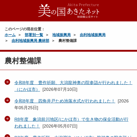
このページの現在位置：
ホーム
部署別一覧
地域振興局
由利地域振興局
由利地域振興局 農林部
農村整備課
農村整備課
令和8年度 豊作祈願、大潟龍神奥の院参詣が行われました！
（にかほ市）
[
2026年07月10日
]
令和8年度 四角井戸ため池落水式が行われました！
[
2026
年05月25日
]
R8年度 象潟前川地区(にかほ市）で生き物の保全活動が行
われました！
[
2026年05月07日
]