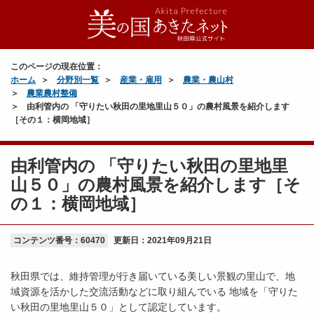
このページの現在位置：
ホーム
分野別一覧
産業・雇用
農業・農山村
農業農村整備
由利管内の 「守りたい秋田の里地里山５０」の農村風景を紹介します
［その１：横岡地域］
由利管内の 「守りたい秋田の里地里
山５０」の農村風景を紹介します［そ
の１：横岡地域］
コンテンツ番号：60470
更新日：
2021年09月21日
秋田県では、維持管理が行き届いている美しい景観の里山で、地
域資源を活かした交流活動などに取り組んでいる 地域を「守りた
い秋田の里地里山５０」として認定しています。