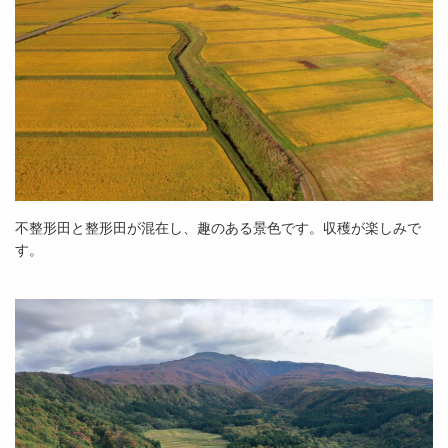
不整形田と整形田が混在し、趣のある景色です。収穫が楽しみで
す。