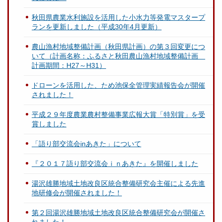
秋田県農業水利施設を活用した小水力等発電マスタープ
ランを更新しました（平成30年4月更新）
農山漁村地域整備計画（秋田県計画）の第３回変更につ
いて（計画名称：ふるさと秋田農山漁村地域整備計画
計画期間：H27～H31）
ドローンを活用した、ため池保全管理実績報告会が開催
されました！
平成２９年度農業農村整備事業広報大賞「特別賞」を受
賞しました
「語り部交流会inあきた」について
『２０１７語り部交流会ｉｎあきた』を開催しました
湯沢雄勝地域土地改良区統合整備研究会主催による先進
地研修会が開催されました！
第２回湯沢雄勝地域土地改良区統合整備研究会が開催さ
れました！