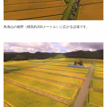
鳥海山の裾野（標高約200メートル）に広がるほ場です。