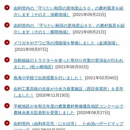
由利管内の「守りたい秋田の里地里山５０」の農村風景を紹
介します［その２：須郷地域］
[
2021年09月22日
]
由利管内の 「守りたい秋田の里地里山５０」の農村風景を紹
介します［その１：横岡地域］
[
2021年09月21日
]
イワガキやアワビ等の増殖場を整備しました（金浦漁場）
[
2021年09月07日
]
自動操縦のトラクターを使った草刈り作業の実演会が行われ
ました。(松ヶ崎地区)
[
2021年08月02日
]
鳥海小学校で出前授業を行いました！
[
2021年02月04日
]
由利工業高校の生徒が小水力発電施設（西目発電所）を見学
しました！
[
2020年11月19日
]
平根地区が令和元年度の農業農村整備優良地区コンクールで
農林水産大臣表彰を受賞しました
[
2020年08月27日
]
由利管内（由利本荘市・にかほ市） ため池ハザードマップ