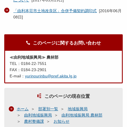
について
[
2017年03月29日
]
「由利本荘市土地改良区」合併予備契約調印式
[
2016年06月
08日
]
このページに関するお問い合わせ
≪由利地域振興局≫ 農林部
TEL：0184-22-7551
FAX：0184-23-2901
E-mail：
yurinourinbu@pref.akita.lg.jp
このページの現在位置
ホーム
部署別一覧
地域振興局
由利地域振興局
由利地域振興局 農林部
農村整備課
お知らせ