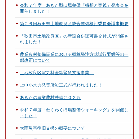
令和７年度 あきた型ほ場整備「構想と実践」発表会を
開催しました！
第２６回秋田県土地改良区統合整備検討委員会議事概要
「秋田市土地改良区」の新設合併認可書交付式が開催さ
れました！
農業農村整備事業における概算発注方式試行要綱等の一
部改正について
土地改良区電気料金等緊急支援事業
上巾小水力発電所竣工式が行われました！
あきたの農業農村整備２０２５
令和７年度「わくわくほ場整備ウォーキング」を開催し
ました！
大雨災害復旧支援の概要について