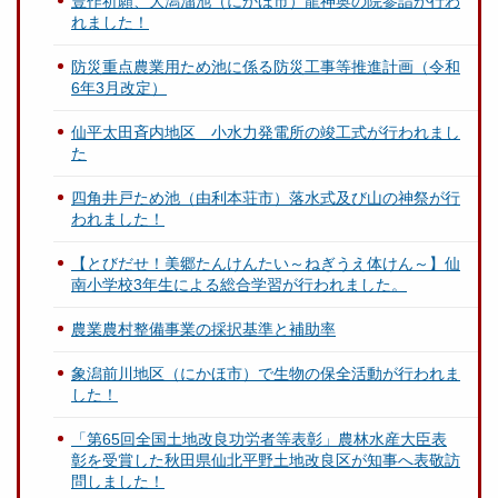
豊作祈願、大潟溜池（にかほ市）龍神奥の院参詣が行わ
れました！
防災重点農業用ため池に係る防災工事等推進計画（令和
6年3月改定）
仙平太田斉内地区 小水力発電所の竣工式が行われまし
た
四角井戸ため池（由利本荘市）落水式及び山の神祭が行
われました！
【とびだせ！美郷たんけんたい～ねぎうえ体けん～】仙
南小学校3年生による総合学習が行われました。
農業農村整備事業の採択基準と補助率
象潟前川地区（にかほ市）で生物の保全活動が行われま
した！
「第65回全国土地改良功労者等表彰」農林水産大臣表
彰を受賞した秋田県仙北平野土地改良区が知事へ表敬訪
問しました！