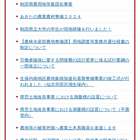
秋田県農用地等集団化事業
あきたの農業農村整備２０２４
秋田県立大学の学生が現地研修を行いました！
【農林水産部農地整備課】用地調査等業務共通仕様書の
制定について
労働者確保に要する間接費の設計変更に係る試行要綱の
一部改正について
生保内南地区農地集積加速化基盤整備事業の竣工式が行
われました（仙北市田沢湖生保内）
県営土地改良事業 における測量標の設置について
県営土地改良事業における測量標の設置について（平鹿
管内）
農地等の被害把握へ農業土木系職員を派遣します