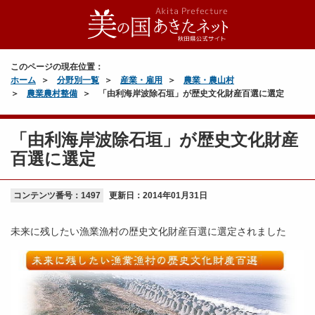
このページの現在位置：
ホーム
分野別一覧
産業・雇用
農業・農山村
農業農村整備
「由利海岸波除石垣」が歴史文化財産百選に選定
「由利海岸波除石垣」が歴史文化財産
百選に選定
コンテンツ番号：1497
更新日：
2014年01月31日
未来に残したい漁業漁村の歴史文化財産百選に選定されました