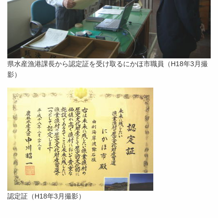
県水産漁港課長から認定証を受け取るにかほ市職員（H18年3月撮
影）
認定証（H18年3月撮影）