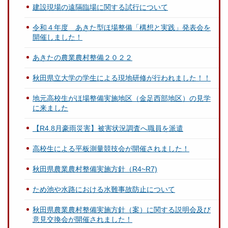
建設現場の遠隔臨場に関する試行について
令和４年度 あきた型ほ場整備「構想と実践」発表会を
開催しました！
あきたの農業農村整備２０２２
秋田県立大学の学生による現地研修が行われました！！
地元高校生がほ場整備実施地区（金足西部地区）の見学
に来ました
【R4.8月豪雨災害】被害状況調査へ職員を派遣
高校生による平板測量競技会が開催されました！
秋田県農業農村整備実施方針（R4~R7)
ため池や水路における水難事故防止について
秋田県農業農村整備実施方針（案）に関する説明会及び
意見交換会が開催されました！