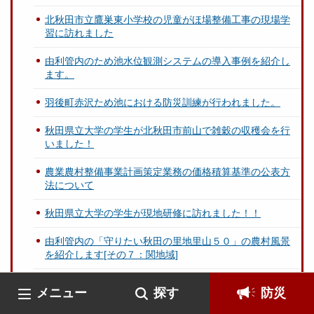
北秋田市立鷹巣東小学校の児童がほ場整備工事の現場学
習に訪れました
由利管内のため池水位観測システムの導入事例を紹介し
ます。
羽後町赤沢ため池における防災訓練が行われました。
秋田県立大学の学生が北秋田市前山で雑穀の収穫会を行
いました！
農業農村整備事業計画策定業務の価格積算基準の公表方
法について
秋田県立大学の学生が現地研修に訪れました！！
由利管内の「守りたい秋田の里地里山５０」の農村風景
を紹介します[その７：関地域]
由利管内の「守りたい秋田の里地里山５０」の農村風景
メニュー
探す
防災
を紹介します[その６：東由利宿地域]