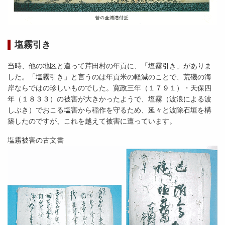
塩霧引き
当時、他の地区と違って芹田村の年貢に、「塩霧引き」がありま
した。「塩霧引き」と言うのは年貢米の軽減のことで、荒磯の海
岸ならではの珍しいものでした。寛政三年（１７９１）・天保四
年（１８３３）の被害が大きかったようで、塩霧（波浪による波
しぶき）でおこる塩害から稲作を守るため、延々と波除石垣を構
築したのですが、これを越えて被害に遭っています。
塩霧被害の古文書