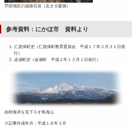
芹田地区の波除石垣（志タダ森側）
参考資料：にかほ市 資料より
仁賀保町史
（仁賀保町教育委員会 平成１７年２月３１日発
行）
金浦町史
（金浦町 平成２年１２月１日発行）
由利海岸を見下ろす鳥海山
※記事作成年月：平成１８年３月