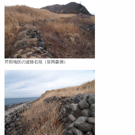
芹田地区の波除石垣（笹岡森側）