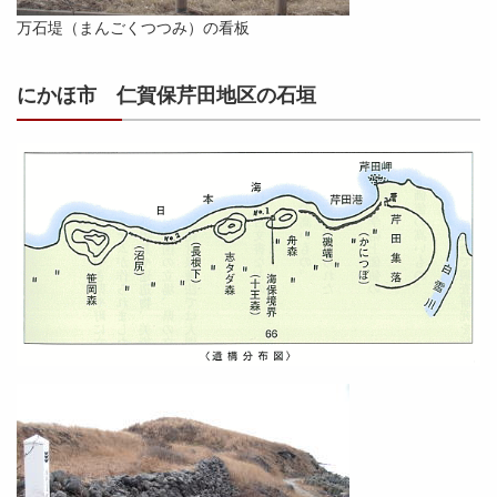
万石堤（まんごくつつみ）の看板
にかほ市 仁賀保芹田地区の石垣