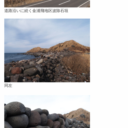
道路沿いに続く金浦飛地区波除石垣
同左