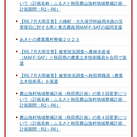
いて（計画名称：ふるさと秋田農山漁村地域整備計画
計画期間：R2～R6）
【R5.7月大雨災害】八峰町・大久保岱幹線用水路の災
害復旧に対する県と東北農政局MAFF-SATの協同支援
あきたの農業農村整備２０２３
【R5.7月大雨災害】被害状況調査へ農林水産省
（MAFF-SAT）と秋田県の農業土木技術職員を合同で派
遣
【R5.7月大雨被害】被害状況調査へ秋田県職員（農業
土木技術系）を派遣
農山漁村地域整備計画（秋田県計画）の第５回変更につ
いて（計画名称：ふるさと秋田農山漁村地域整備計画
計画期間：R2～R6）
農山漁村地域整備計画（秋田県計画）の第４回変更につ
いて（計画名称：ふるさと秋田農山漁村地域整備計画
計画期間：R2～R6）