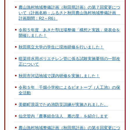
農山漁村地域整備計画（秋田県計画）の第７回変更につ
いて（計画名称：ふるさと秋田農山漁村地域整備計画
計画期間：R2～R6）
令和５年度 あきた型ほ場整備「構想と実践」発表会を
開催しました！
秋田県立大学の学生に現地研修を行いました！
暗渠排水用ポリエチレン管に係る試験実施要領の一部改
正について
秋田市河辺地域で課内研修を実施しました！
令和５年 千畑小学校によるビオトープ（人工池）の保
全活動
美郷町浪花でため池防災訓練が実施されました。
仙北管内「農事組合法人 雁の里」を紹介します
農山漁村地域整備計画（秋田県計画）の第６回変更につ