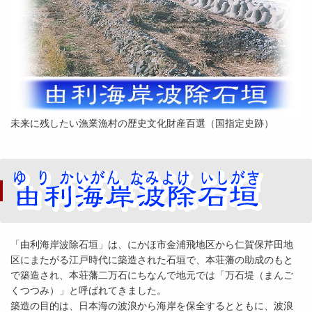
未来に残したい漁業漁村の歴史文化財産百選（国指定史跡）
「由利海岸波除石垣」は、にかほ市金浦飛地区から仁賀保芹田地
区にまたがる江戸時代に築造された石垣で、本荘藩の助成のもと
で築造され、本荘藩二万石にちなんで地元では「万石堤（まんご
くつつみ）」と呼ばれてきました。
築造の目的は、日本海の波浪から海岸を保全するとともに、波浪