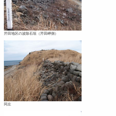
芹田地区の波除石垣（芹田岬側）
同左