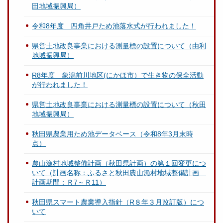
田地域振興局）
令和8年度 四角井戸ため池落水式が行われました！
県営土地改良事業における測量標の設置について（由利
地域振興局）
R8年度 象潟前川地区(にかほ市）で生き物の保全活動
が行われました！
県営土地改良事業における測量標の設置について（秋田
地域振興局）
秋田県農業用ため池データベース（令和8年3月末時
点）
農山漁村地域整備計画（秋田県計画）の第１回変更につ
いて（計画名称：ふるさと秋田農山漁村地域整備計画
計画期間：Ｒ7～Ｒ11）
秋田県スマート農業導入指針（R８年３月改訂版）につ
いて