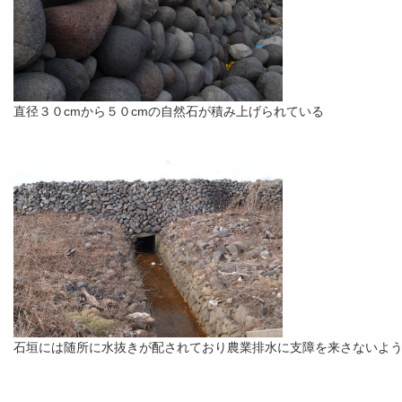
直径３０cmから５０cmの自然石が積み上げられている
石垣には随所に水抜きが配されており農業排水に支障を来さないよ