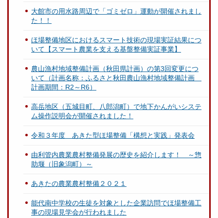
大館市の用水路周辺で「ゴミゼロ」運動が開催されまし
た！！
ほ場整備地区におけるスマート技術の現場実証結果につ
いて【スマート農業を支える基盤整備実証事業】
農山漁村地域整備計画（秋田県計画）の第3回変更につ
いて（計画名称：ふるさと秋田農山漁村地域整備計画
計画期間：R2～R6）
高岳地区（五城目町、八郎潟町）で地下かんがいシステ
ム操作説明会が開催されました！
令和３年度 あきた型ほ場整備「構想と実践」発表会
由利管内農業農村整備発展の歴史を紹介します！ ～惣
助堰（旧象潟町）～
あきたの農業農村整備２０２１
能代南中学校の生徒を対象とした企業訪問でほ場整備工
事の現場見学会が行われました