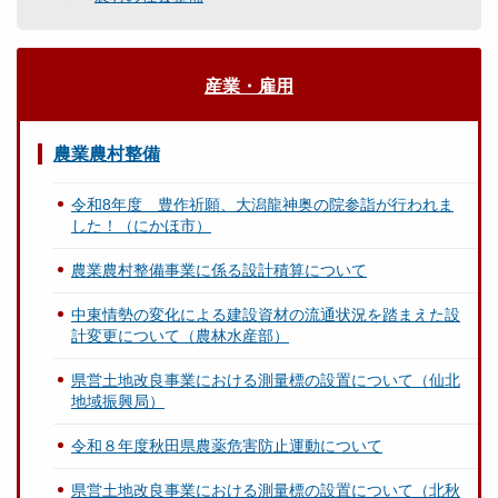
産業・雇用
農業農村整備
令和8年度 豊作祈願、大潟龍神奥の院参詣が行われま
した！（にかほ市）
農業農村整備事業に係る設計積算について
中東情勢の変化による建設資材の流通状況を踏まえた設
計変更について（農林水産部）
県営土地改良事業における測量標の設置について（仙北
地域振興局）
令和８年度秋田県農薬危害防止運動について
県営土地改良事業における測量標の設置について（北秋