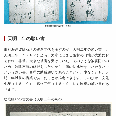
天明二年の願い書
由利海岸波除石垣の築造年代を表すのが「天明二年の願い書」。
天明二年（１７８２）当時、海岸にせまる飛村の田地が大波にお
そわれ、非常に大きな被害を受けていた。そのような被害防止の
ため、波除石垣の修理をしたいから、藩の助成米をいただきたい
という願い書。修理の助成願いであることから、少なくとも、天
明二年以前の構築であったことが推定できます。このほか、文化
七年（１８１０）、嘉永二年（１８４９）にも同様の願い書があ
ります。
助成願いの古文書（天明二年のもの）