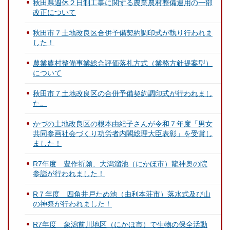
秋田県週休２日制工事に関する農業農村整備運用の一部
改正について
秋田市７土地改良区合併予備契約調印式が執り行われま
した！
農業農村整備事業総合評価落札方式（業務方針提案型）
について
秋田市７土地改良区の合併予備契約調印式が行われまし
た。
かづの土地改良区の根本由紀子さんが令和７年度「男女
共同参画社会づくり功労者内閣総理大臣表彰」を受賞し
ました！
R7年度 豊作祈願、大潟溜池（にかほ市）龍神奥の院
参詣が行われました！
R７年度 四角井戸ため池（由利本荘市）落水式及び山
の神祭が行われました！
R7年度 象潟前川地区（にかほ市）で生物の保全活動