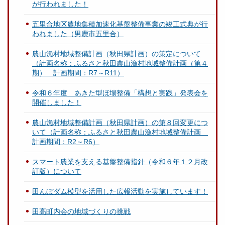
が行われました！
五里合地区農地集積加速化基盤整備事業の竣工式典が行
われました（男鹿市五里合）
農山漁村地域整備計画（秋田県計画）の策定について
（計画名称：ふるさと秋田農山漁村地域整備計画（第４
期） 計画期間：R7～R11）
令和６年度 あきた型ほ場整備「構想と実践」発表会を
開催しました！
農山漁村地域整備計画（秋田県計画）の第８回変更につ
いて（計画名称：ふるさと秋田農山漁村地域整備計画
計画期間：R2～R6）
スマート農業を支える基盤整備指針（令和６年１２月改
訂版）について
田んぼダム模型を活用した広報活動を実施しています！
田高町内会の地域づくりの挑戦