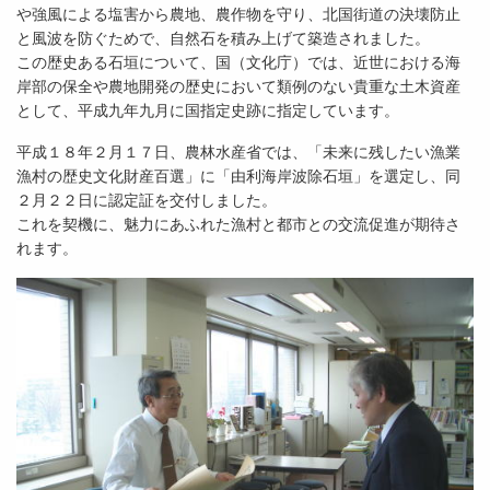
や強風による塩害から農地、農作物を守り、北国街道の決壊防止
と風波を防ぐためで、自然石を積み上げて築造されました。
この歴史ある石垣について、国（文化庁）では、近世における海
岸部の保全や農地開発の歴史において類例のない貴重な土木資産
として、平成九年九月に国指定史跡に指定しています。
平成１８年２月１７日、農林水産省では、「未来に残したい漁業
漁村の歴史文化財産百選」に「由利海岸波除石垣」を選定し、同
２月２２日に認定証を交付しました。
これを契機に、魅力にあふれた漁村と都市との交流促進が期待さ
れます。