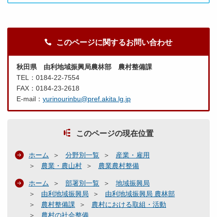
このページに関するお問い合わせ
秋田県 由利地域振興局農林部 農村整備課
TEL：0184-22-7554
FAX：0184-23-2618
E-mail：
yurinourinbu@pref.akita.lg.jp
このページの現在位置
ホーム
分野別一覧
産業・雇用
農業・農山村
農業農村整備
ホーム
部署別一覧
地域振興局
由利地域振興局
由利地域振興局 農林部
農村整備課
農村における取組・活動
農村の社会整備