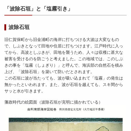
「波除石垣」と「塩霧引き」
波除石垣
旧仁賀保町から旧金浦町の海岸に打ちつける大波は大変なもの
で、しぶきとなって田地や住居に打ちつけます。江戸時代に入っ
てから、高波としぶきが、田地を襲うため、人々は収穫に甚大な
被害を受けるのを防ごうと考えました。この地域では、このしぶ
きの事を「塩霧（しょぎり）」と呼んで、海浜部の自然石を積み
上げ、「波除石垣」を築いて防いだとされます。
この石垣に波が当たっても、波が吸い込まれて「塩霧」の発生は
無かったといわれます。また、波が石垣を越えても、スキ間から
サッと水が引きます。
藩政時代の絵図面（波除石垣が克明に描かれている）