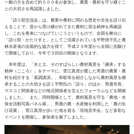
一般の方を含めて約５００名が参加し、農業・農村を守り継ぐこ
との大切さを再認識しました。
「語り部交流会」は、農業や農村に関わる歴史や文化を語り伝
えることで、昔から受け継がれてきた農村に宿る精神を再確認
し、これを将来につなげていこうというもので、全国を舞台に
「語り部・かたりすと」としてご活躍されている平野啓子氏と農
林水産省の全面的な協力を得て、平成２３年度から全国に先駆け
て開催しており、今年で３回目の開催となります。
本年度は、「水と土、そのすばらしい農村風景を『継承』する
精神（こころ）」をテーマに、菅江真澄が愛した男鹿の農業・農
村を紹介する「基調講演」、和歌等を紹介しながら農村風景を継
承することの大切さを説く平野氏の「語り」のほか、男鹿市長、
マスコミ関係者などの地元関係者を交えたフォーラムなどを開催
しました。 また、同時開催として、農村風景を守る「農地・水
保全活動写真パネル展」、男鹿の農・水産物を利用した「農の生
け花展」、菅江真澄が歩いた地を巡る「現地見学会」など多彩な
イベントを開催し、参加者を魅了しました。