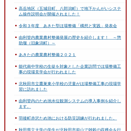
高岳地区（五城目町、八郎潟町）で地下かんがいシステ
ム操作説明会が開催されました！
令和３年度 あきた型ほ場整備「構想と実践」発表会
由利管内農業農村整備発展の歴史を紹介します！ ～惣
助堰（旧象潟町）～
あきたの農業農村整備２０２１
能代南中学校の生徒を対象とした企業訪問でほ場整備工
事の現場見学会が行われました
北秋田市立鷹巣東小学校の児童がほ場整備工事の現場学
習に訪れました
由利管内のため池水位観測システムの導入事例を紹介し
ます。
羽後町赤沢ため池における防災訓練が行われました。
秋田県立大学の学生が北秋田市前山で雑穀の収穫会を行