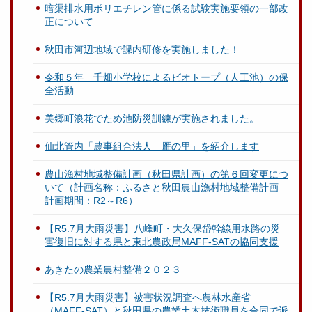
暗渠排水用ポリエチレン管に係る試験実施要領の一部改
正について
秋田市河辺地域で課内研修を実施しました！
令和５年 千畑小学校によるビオトープ（人工池）の保
全活動
美郷町浪花でため池防災訓練が実施されました。
仙北管内「農事組合法人 雁の里」を紹介します
農山漁村地域整備計画（秋田県計画）の第６回変更につ
いて（計画名称：ふるさと秋田農山漁村地域整備計画
計画期間：R2～R6）
【R5.7月大雨災害】八峰町・大久保岱幹線用水路の災
害復旧に対する県と東北農政局MAFF-SATの協同支援
あきたの農業農村整備２０２３
【R5.7月大雨災害】被害状況調査へ農林水産省
（MAFF-SAT）と秋田県の農業土木技術職員を合同で派