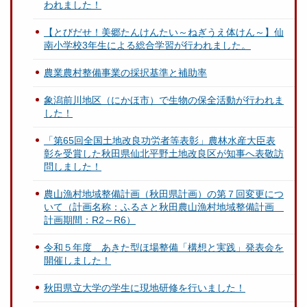
われました！
【とびだせ！美郷たんけんたい～ねぎうえ体けん～】仙
南小学校3年生による総合学習が行われました。
農業農村整備事業の採択基準と補助率
象潟前川地区（にかほ市）で生物の保全活動が行われま
した！
「第65回全国土地改良功労者等表彰」農林水産大臣表
彰を受賞した秋田県仙北平野土地改良区が知事へ表敬訪
問しました！
農山漁村地域整備計画（秋田県計画）の第７回変更につ
いて（計画名称：ふるさと秋田農山漁村地域整備計画
計画期間：R2～R6）
令和５年度 あきた型ほ場整備「構想と実践」発表会を
開催しました！
秋田県立大学の学生に現地研修を行いました！