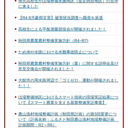
地元高校生がほ場整備実施地区（金足西部地区）の見学
に来ました
【R4.8月豪雨災害】被害状況調査へ職員を派遣
高校生による平板測量競技会が開催されました！
秋田県農業農村整備実施方針（R4~R7)
ため池や水路における水難事故防止について
秋田県農業農村整備実施方針（案）に関する説明会及び
意見交換会が開催されました！
大館市の用水路周辺で「ゴミゼロ」運動が開催されまし
た！！
ほ場整備地区におけるスマート技術の現場実証結果につ
いて【スマート農業を支える基盤整備実証事業】
農山漁村地域整備計画（秋田県計画）の第3回変更につ
いて（計画名称：ふるさと秋田農山漁村地域整備計画
計画期間：R2～R6）