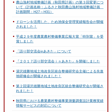
農山漁村地域整備計画（秋田県計画）の第３回変更につ
いて（計画名称：ふるさと秋田農山漁村地域整備計画
計画期間：H27～H31）
ドローンを活用した、ため池保全管理実績報告会が開催
されました！
平成２９年度農業農村整備事業広報大賞「特別賞」を受
賞しました
「語り部交流会inあきた」について
『２０１７語り部交流会ｉｎあきた』を開催しました
湯沢雄勝地域土地改良区統合整備研究会主催による先進
地研修会が開催されました！
第２回湯沢雄勝地域土地改良区統合整備研究会が開催さ
れました！
秋田県における農業農村整備事業測量調査設計業務実績
情報サービスの対応について