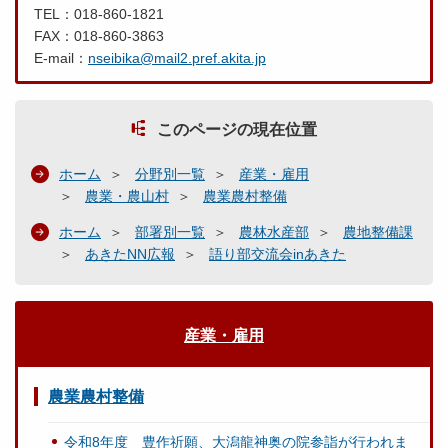
TEL：018-860-1821
FAX：018-860-3863
E-mail：
nseibika@mail2.pref.akita.jp
このページの現在位置
ホーム
分野別一覧
産業・雇用
農業・農山村
農業農村整備
ホーム
部署別一覧
農林水産部
農地整備課
あきたNN広報
語り部交流会inあきた
産業・雇用
農業農村整備
令和8年度 豊作祈願、大潟龍神奥の院参詣が行われま