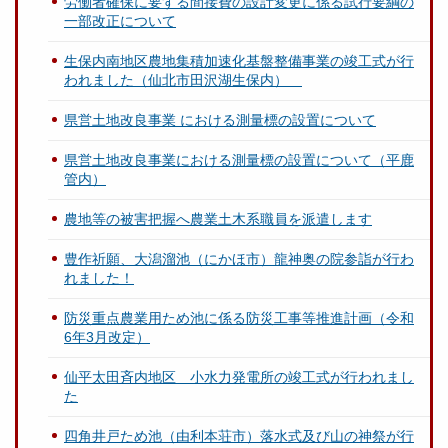
労働者確保に要する間接費の設計変更に係る試行要綱の
一部改正について
生保内南地区農地集積加速化基盤整備事業の竣工式が行
われました（仙北市田沢湖生保内）
県営土地改良事業 における測量標の設置について
県営土地改良事業における測量標の設置について（平鹿
管内）
農地等の被害把握へ農業土木系職員を派遣します
豊作祈願、大潟溜池（にかほ市）龍神奥の院参詣が行わ
れました！
防災重点農業用ため池に係る防災工事等推進計画（令和
6年3月改定）
仙平太田斉内地区 小水力発電所の竣工式が行われまし
た
四角井戸ため池（由利本荘市）落水式及び山の神祭が行