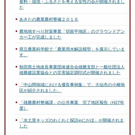
食料・環境・ふるさとを考える女性の会が開催されまし
た
あきたの農業農村整備２０１６
農地地すべり対策事業「切留平地区」のグラウンドアン
カー工が完成しました
県立農業科学館で「農業用水解説模型」を展示していま
す。
秋田県土地改良事業団体連合会雄勝支部と一般社団法人
雄勝建設業協会との災害協定調印式が開催されました
「中山間地域における優良事例集」で、大仙市の小種地
区が紹介されました。
「雄勝農村整備課」の公共事業 完了地区報告（H27年
度）
「水土里キッズのわくわく探訪inにかほ」が開催されま
した