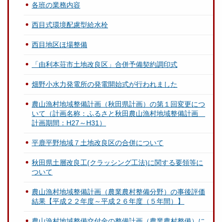
各班の業務内容
西目式環境配慮型給水栓
西目地区ほ場整備
「由利本荘市土地改良区」合併予備契約調印式
畑野小水力発電所の発電開始式が行われました
農山漁村地域整備計画（秋田県計画）の第１回変更につ
いて（計画名称：ふるさと秋田農山漁村地域整備計画
計画期間：H27～H31）
平鹿平野地域７土地改良区の合併について
秋田県土層改良工(クラッシング工法)に関する要領等に
ついて
農山漁村地域整備計画（農業農村整備分野）の事後評価
結果【平成２２年度～平成２６年度（５年間）】
農山漁村地域整備交付金の整備計画（農業農村整備）に