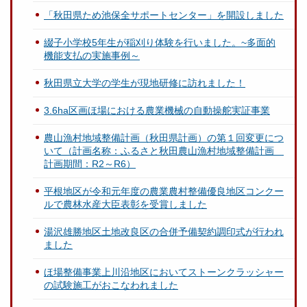
「秋田県ため池保全サポートセンター」を開設しました
綴子小学校5年生が稲刈り体験を行いました。~多面的
機能支払の実施事例～
秋田県立大学の学生が現地研修に訪れました！
3.6ha区画ほ場における農業機械の自動操舵実証事業
農山漁村地域整備計画（秋田県計画）の第１回変更につ
いて（計画名称：ふるさと秋田農山漁村地域整備計画
計画期間：R2～R6）
平根地区が令和元年度の農業農村整備優良地区コンクー
ルで農林水産大臣表彰を受賞しました
湯沢雄勝地区土地改良区の合併予備契約調印式が行われ
ました
ほ場整備事業上川沿地区においてストーンクラッシャー
の試験施工がおこなわれました