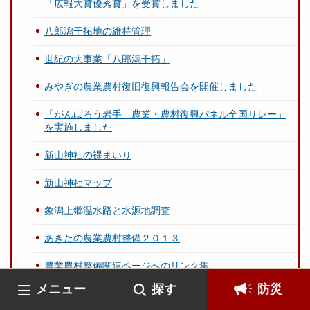
「広報大賞優秀賞」を受賞しました
八郎潟干拓地の維持管理
世紀の大事業「八郎潟干拓」
みやぎの農業農村復旧復興報告会を開催しました
「がんばろう岩手 農業・農村復興パネル全国リレー」
を実施しました
新山神社の裸まいり
新山神社マップ
象潟上郷温水路と水源地調査
あきたの農業農村整備２０１３
農業農村整備関連ページへのリンク集
メニュー
探す
防災
水土里を学びに活かしませんか～学校教育との連携～
（農林水産省）