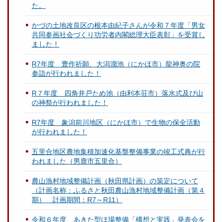
た。
かづの土地改良区の根本由紀子さんが令和７年度「男女
共同参画社会づくり功労者内閣総理大臣表彰」を受賞し
ました！
R7年度 豊作祈願、大潟溜池（にかほ市）龍神奥の院
参詣が行われました！
R７年度 四角井戸ため池（由利本荘市）落水式及び山
の神祭が行われました！
R7年度 象潟前川地区（にかほ市）で生物の保全活動
が行われました！
五里合地区農地集積加速化基盤整備事業の竣工式典が行
われました（男鹿市五里合）
農山漁村地域整備計画（秋田県計画）の策定について
（計画名称：ふるさと秋田農山漁村地域整備計画（第４
期） 計画期間：R7～R11）
令和６年度 あきた型ほ場整備「構想と実践」発表会を