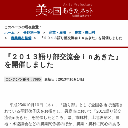
このページの現在位置：
ホーム
分野別一覧
産業・雇用
農業・農山村
農業農村整備
『２０１３語り部交流会ｉｎあきた』を開催しました
『２０１３語り部交流会ｉｎあきた』
を開催しました
コンテンツ番号：7685
更新日：
2013年10月14日
平成25年10月10日（木）、「語り部」として全国各地で活躍さ
れている平野啓子氏をお招きし、男鹿市において「2013語り部交
流会inあきた」を開催したところ、県、市町村、土地改良区、農
地・水協議会などの農業関係者のほか、農業・農村に関心のある