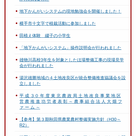
地下かんがいシステムの現地勉強会を開催しました！
横手市十文字で植栽活動に参加しました
田植え体験 綴子の小学生
「地下かんがいシステム」操作説明会が行われました
雄物川高校3年生を対象としたほ場整備工事の現場見学
会が行われました
湯沢雄勝地域の４土地改良区が統合整備推進協議会を設
立しました
平 成 ３０ 年 度 東 北 農 政 局 土 地 改 良 事 業 地 区
営 農 推 進 功 労 者 表 彰 ～ 農 事 組 合 法 人 大 畑 フ
ァ ー ム ～
【参考】第３期秋田県農業農村整備実施方針（H30～
R2）