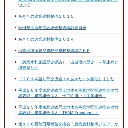
ついて
あきたの農業農村整備２０１５
秋田県土地改良区統合整備検討委員会
あきたの農業農村整備２０１４
山本地域振興局農林部農村整備課のＨＰ
（農業水利施設歴史探訪） 山城堰の歴史 ～草止めと
堰根祭り～
『２０１４語り部交流会ｉｎあきた』を開催しました
平成２６年度東北農政局土地改良事業地区営農推進功労
者表彰～農事組合法人 十二牲担い手生産組合～
平成２５年度東北農政局土地改良事業地区営農推進功労
者表彰～農事組合法人「TEAM.Freedom」～
第１３６回秋田県種苗交換会「農業農村整備フェア」が