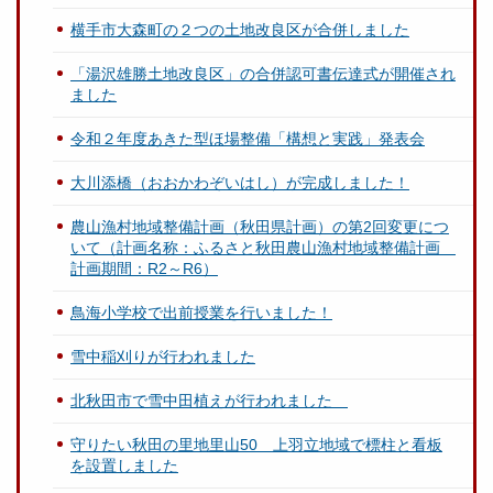
横手市大森町の２つの土地改良区が合併しました
「湯沢雄勝土地改良区」の合併認可書伝達式が開催され
ました
令和２年度あきた型ほ場整備「構想と実践」発表会
大川添橋（おおかわぞいはし）が完成しました！
農山漁村地域整備計画（秋田県計画）の第2回変更につ
いて（計画名称：ふるさと秋田農山漁村地域整備計画
計画期間：R2～R6）
鳥海小学校で出前授業を行いました！
雪中稲刈りが行われました
北秋田市で雪中田植えが行われました
守りたい秋田の里地里山50 上羽立地域で標柱と看板
を設置しました