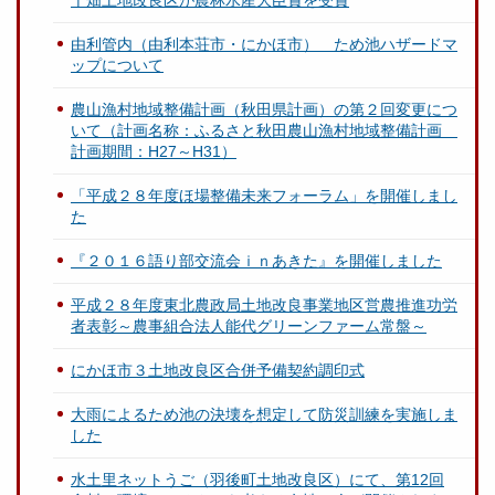
由利管内（由利本荘市・にかほ市） ため池ハザードマ
ップについて
農山漁村地域整備計画（秋田県計画）の第２回変更につ
いて（計画名称：ふるさと秋田農山漁村地域整備計画
計画期間：H27～H31）
「平成２８年度ほ場整備未来フォーラム」を開催しまし
た
『２０１６語り部交流会ｉｎあきた』を開催しました
平成２８年度東北農政局土地改良事業地区営農推進功労
者表彰～農事組合法人能代グリーンファーム常盤～
にかほ市３土地改良区合併予備契約調印式
大雨によるため池の決壊を想定して防災訓練を実施しま
した
水土里ネットうご（羽後町土地改良区）にて、第12回