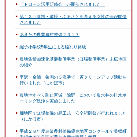
「ドローン活用研修会」が開催されました！
第１３回食料・環境・ふるさとを考える女性の会が開催
されました
あきたの農業農村整備２０１７
綴子小学校5年生による稲刈り体験
農地集積加速化基盤整備事業（ほ場整備事業）末広地区
の紹介
平沢・金浦・象潟の３漁港で一斉クリーンアップ活動を
行いました（にかほ市）
農地地すべり防止区域「除野」において集水井の排水ボ
ーリング洗浄を実施しました
畑地区でほ場整備の起工式・安全祈願祭が行われました
（にかほ市）
平成２８年度農業農村整備優良地区コンクールで美郷町
千畑土地改良区が農林水産大臣賞を受賞