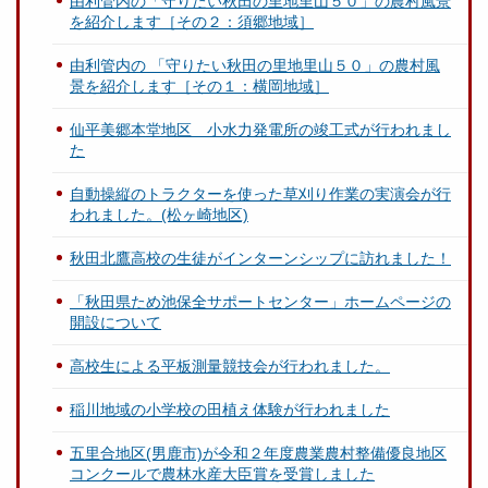
由利管内の「守りたい秋田の里地里山５０」の農村風景
を紹介します［その２：須郷地域］
由利管内の 「守りたい秋田の里地里山５０」の農村風
景を紹介します［その１：横岡地域］
仙平美郷本堂地区 小水力発電所の竣工式が行われまし
た
自動操縦のトラクターを使った草刈り作業の実演会が行
われました。(松ヶ崎地区)
秋田北鷹高校の生徒がインターンシップに訪れました！
「秋田県ため池保全サポートセンター」ホームページの
開設について
高校生による平板測量競技会が行われました。
稲川地域の小学校の田植え体験が行われました
五里合地区(男鹿市)が令和２年度農業農村整備優良地区
コンクールで農林水産大臣賞を受賞しました