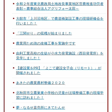
令和２年度東北農政局土地改良事業地区営農推進功労者
表彰～農事組合法人アグリフォー太田～
大館市「上川沿地区」で農道橋架設工事の現場研修会を
行いました！
「三関せり」の収穫が始まりました
農業用ため池の改修工事を実施中です
由利工業高校の生徒が小水力発電施設（西目発電所）を
見学しました！
【建設業をPR】「よこて建設女子会（リモート）」が
開催されました
あきたの農業農村整備２０２０
北秋田市立鷹巣東小学校の児童がほ場整備工事の現場学
習に訪れました！
夢・なるせ直売所にきてたんせ