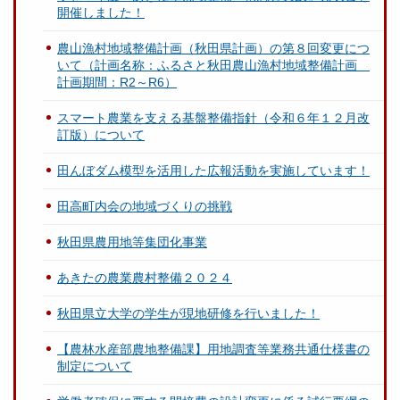
開催しました！
農山漁村地域整備計画（秋田県計画）の第８回変更につ
いて（計画名称：ふるさと秋田農山漁村地域整備計画
計画期間：R2～R6）
スマート農業を支える基盤整備指針（令和６年１２月改
訂版）について
田んぼダム模型を活用した広報活動を実施しています！
田高町内会の地域づくりの挑戦
秋田県農用地等集団化事業
あきたの農業農村整備２０２４
秋田県立大学の学生が現地研修を行いました！
【農林水産部農地整備課】用地調査等業務共通仕様書の
制定について