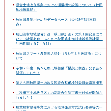
県営土地改良事業における測量標の設置について（秋田
地域振興局）
秋田県農業用ため池データベース（令和8年3月末時
点）
農山漁村地域整備計画（秋田県計画）の第１回変更につ
いて（計画名称：ふるさと秋田農山漁村地域整備計画
計画期間：Ｒ7～Ｒ11）
秋田県スマート農業導入指針（R８年３月改訂版）につ
いて
令和７年度 あきた型ほ場整備「構想と実践」発表会を
開催しました！
第２６回秋田県土地改良区統合整備検討委員会議事概要
「秋田市土地改良区」の新設合併認可書交付式が開催さ
れました！
農業農村整備事業における概算発注方式試行要綱等の一