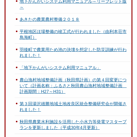
地下かんがいシステム利用マニュアル～リーフレット版
～
あきたの農業農村整備２０１８
平根地区ほ場整備の竣工式が行われました（由利本荘市
鳥海町）
羽後町で農業用ため池の決壊を想定した防災訓練が行わ
れました！
「地下かんがいシステム利用マニュアル」
農山漁村地域整備計画（秋田県計画）の第４回変更につ
いて（計画名称：ふるさと秋田農山漁村地域整備計画
計画期間：H27～H31）
第３回湯沢雄勝地域土地改良区統合整備研究会が開催さ
れました！
秋田県農業水利施設を活用した小水力等発電マスタープ
ランを更新しました（平成30年4月更新）