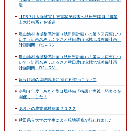
遣
【R5.7月大雨被害】被害状況調査へ秋田県職員（農業
土木技術系）を派遣
農山漁村地域整備計画（秋田県計画）の第５回変更につ
いて（計画名称：ふるさと秋田農山漁村地域整備計画
計画期間：R2～R6）
農山漁村地域整備計画（秋田県計画）の第４回変更につ
いて（計画名称：ふるさと秋田農山漁村地域整備計画
計画期間：R2～R6）
建設現場の遠隔臨場に関する試行について
令和４年度 あきた型ほ場整備「構想と実践」発表会を
開催しました！
あきたの農業農村整備２０２２
秋田県立大学の学生による現地研修が行われました！！