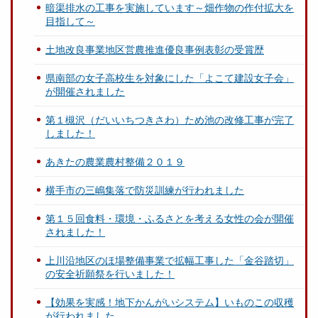
暗渠排水の工事を実施しています～畑作物の作付拡大を
目指して～
土地改良事業地区営農推進優良事例表彰の受賞歴
県南部の女子高校生を対象にした「よこて建設女子会」
が開催されました
第１槻沢（だいいちつきさわ）ため池の改修工事が完了
しました！
あきたの農業農村整備２０１９
横手市の三嶋集落で防災訓練が行われました
第１５回食料・環境・ふるさとを考える女性の会が開催
されました！
上川沿地区のほ場整備事業で拡幅工事した「金谷踏切」
の安全祈願祭を行いました！
【効果を実感！地下かんがいシステム】いものこの収穫
が行われました