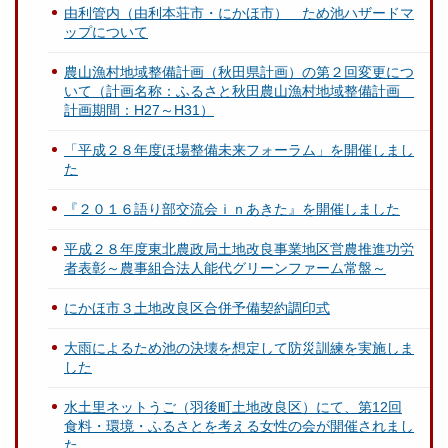
由利管内（由利本荘市・にかほ市） ため池ハザードマ
ップについて
農山漁村地域整備計画（秋田県計画）の第２回変更につ
いて（計画名称：ふるさと秋田農山漁村地域整備計画
計画期間：H27～H31）
「平成２８年度ほ場整備未来フォーラム」を開催しまし
た
『２０１６語り部交流会ｉｎあきた』を開催しました
平成２８年度東北農政局土地改良事業地区営農推進功労
者表彰～農事組合法人能代グリーンファーム常盤～
にかほ市３土地改良区合併予備契約調印式
大雨によるため池の決壊を想定して防災訓練を実施しま
した
水土里ネットうご（羽後町土地改良区）にて、第12回
食料・環境・ふるさとを考える女性の会が開催されまし
た