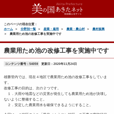
このページの現在位置：
ホーム
分野別一覧
産業・雇用
農業・農山村
農村振興
農業用ため池の改修工事を実施中です
農業用ため池の改修工事を実施中です
コンテンツ番号：54059
更新日：
2020年11月24日
雄勝管内では、現在４地区で農業用ため池の改修工事をしていま
す。
改修工事の目的は、次の２つです。
１．大雨や地震などの災害が発生しても農業用ため池が決壊し
ないように整備すること。
２．安定した農業用水を確保できるようにすること。