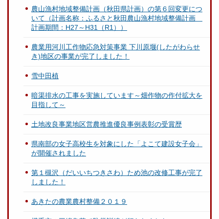
農山漁村地域整備計画（秋田県計画）の第６回変更につ
いて（計画名称：ふるさと秋田農山漁村地域整備計画
計画期間：H27～H31（R1））
農業用河川工作物応急対策事業 下川原堰(したがわらせ
き)地区の事業が完了しました！
雪中田植
暗渠排水の工事を実施しています～畑作物の作付拡大を
目指して～
土地改良事業地区営農推進優良事例表彰の受賞歴
県南部の女子高校生を対象にした「よこて建設女子会」
が開催されました
第１槻沢（だいいちつきさわ）ため池の改修工事が完了
しました！
あきたの農業農村整備２０１９