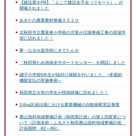
【建設業をPR】「よこて建設女子会（リモート）」が
開催されました
あきたの農業農村整備２０２０
北秋田市立鷹巣東小学校の児童がほ場整備工事の現場学
習に訪れました！
夢・なるせ直売所にきてたんせ
「秋田県ため池保全サポートセンター」を開設しました
綴子小学校5年生が稲刈り体験を行いました。~多面的
機能支払の実施事例～
秋田県立大学の学生が現地研修に訪れました！
3.6ha区画ほ場における農業機械の自動操舵実証事業
農山漁村地域整備計画（秋田県計画）の第１回変更につ
いて（計画名称：ふるさと秋田農山漁村地域整備計画
計画期間：R2～R6）