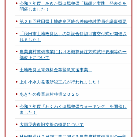
令和７年度 あきた型ほ場整備「構想と実践」発表会を
開催しました！
第２６回秋田県土地改良区統合整備検討委員会議事概要
「秋田市土地改良区」の新設合併認可書交付式が開催さ
れました！
農業農村整備事業における概算発注方式試行要綱等の一
部改正について
土地改良区電気料金等緊急支援事業
上巾小水力発電所竣工式が行われました！
あきたの農業農村整備２０２５
令和７年度「わくわくほ場整備ウォーキング」を開催し
ました！
大雨災害復旧支援の概要について
秋田県週休２日制工事に関する農業農村整備運用の一部