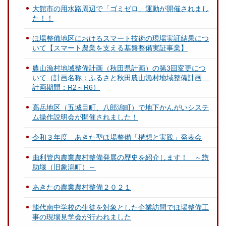
大館市の用水路周辺で「ゴミゼロ」運動が開催されまし
た！！
ほ場整備地区におけるスマート技術の現場実証結果につ
いて【スマート農業を支える基盤整備実証事業】
農山漁村地域整備計画（秋田県計画）の第3回変更につ
いて（計画名称：ふるさと秋田農山漁村地域整備計画
計画期間：R2～R6）
高岳地区（五城目町、八郎潟町）で地下かんがいシステ
ム操作説明会が開催されました！
令和３年度 あきた型ほ場整備「構想と実践」発表会
由利管内農業農村整備発展の歴史を紹介します！ ～惣
助堰（旧象潟町）～
あきたの農業農村整備２０２１
能代南中学校の生徒を対象とした企業訪問でほ場整備工
事の現場見学会が行われました