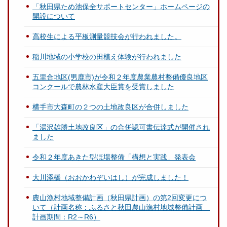
「秋田県ため池保全サポートセンター」ホームページの
開設について
高校生による平板測量競技会が行われました。
稲川地域の小学校の田植え体験が行われました
五里合地区(男鹿市)が令和２年度農業農村整備優良地区
コンクールで農林水産大臣賞を受賞しました
横手市大森町の２つの土地改良区が合併しました
「湯沢雄勝土地改良区」の合併認可書伝達式が開催され
ました
令和２年度あきた型ほ場整備「構想と実践」発表会
大川添橋（おおかわぞいはし）が完成しました！
農山漁村地域整備計画（秋田県計画）の第2回変更につ
いて（計画名称：ふるさと秋田農山漁村地域整備計画
計画期間：R2～R6）