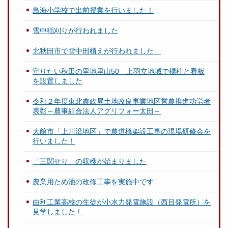
鳥海小学校で出前授業を行いました！
雪中稲刈りが行われました
北秋田市で雪中田植えが行われました
守りたい秋田の里地里山50 上羽立地域で標柱と看板
を設置しました
令和２年度東北農政局土地改良事業地区営農推進功労者
表彰～農事組合法人アグリフォー太田～
大館市「上川沿地区」で農道橋架設工事の現場研修会を
行いました！
「三関せり」の収穫が始まりました
農業用ため池の改修工事を実施中です
由利工業高校の生徒が小水力発電施設（西目発電所）を
見学しました！