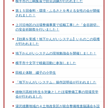
横手市の三嶋集落で防災訓練が行われました
第１５回食料・環境・ふるさとを考える女性の会が開催
されました！
上川沿地区のほ場整備事業で拡幅工事した「金谷踏切」
の安全祈願祭を行いました！
【効果を実感！地下かんがいシステム】いものこの収穫
が行われました
地下かんがいシステムの現地勉強会を開催しました！
横手市十文字で植栽活動に参加しました
田植え体験 綴子の小学生
「地下かんがいシステム」操作説明会が行われました
雄物川高校3年生を対象としたほ場整備工事の現場見学
会が行われました
湯沢雄勝地域の４土地改良区が統合整備推進協議会を設