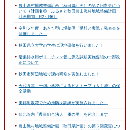
農山漁村地域整備計画（秋田県計画）の第７回変更につ
いて（計画名称：ふるさと秋田農山漁村地域整備計画
計画期間：R2～R6）
令和５年度 あきた型ほ場整備「構想と実践」発表会を
開催しました！
秋田県立大学の学生に現地研修を行いました！
暗渠排水用ポリエチレン管に係る試験実施要領の一部改
正について
秋田市河辺地域で課内研修を実施しました！
令和５年 千畑小学校によるビオトープ（人工池）の保
全活動
美郷町浪花でため池防災訓練が実施されました。
仙北管内「農事組合法人 雁の里」を紹介します
農山漁村地域整備計画（秋田県計画）の第６回変更につ