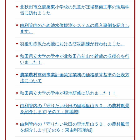
北秋田市立鷹巣東小学校の児童がほ場整備工事の現場学
習に訪れました
由利管内のため池水位観測システムの導入事例を紹介し
ます。
羽後町赤沢ため池における防災訓練が行われました。
秋田県立大学の学生が北秋田市前山で雑穀の収穫会を行
いました！
農業農村整備事業計画策定業務の価格積算基準の公表方
法について
秋田県立大学の学生が現地研修に訪れました！！
由利管内の「守りたい秋田の里地里山５０」の農村風景
を紹介します[その７：関地域]
由利管内の「守りたい秋田の里地里山５０」の農村風景
を紹介します[その６：東由利宿地域]