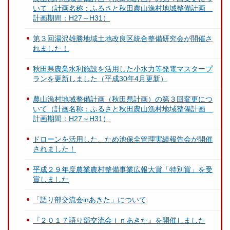
いて（計画名称：ふるさと秋田農山漁村地域整備計画
計画期間：H27～H31）
第３回湯沢雄勝地域土地改良区統合整備研究会が開催さ
れました！
秋田県農業水利施設を活用した小水力等発電マスタープ
ランを更新しました（平成30年4月更新）
農山漁村地域整備計画（秋田県計画）の第３回変更につ
いて（計画名称：ふるさと秋田農山漁村地域整備計画
計画期間：H27～H31）
ドローンを活用した、ため池保全管理実績報告会が開催
されました！
平成２９年度農業農村整備事業広報大賞「特別賞」を受
賞しました
「語り部交流会inあきた」について
『２０１７語り部交流会ｉｎあきた』を開催しました