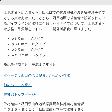
土地改良区組合員から、田んぼでの営農機械や農具等洗浄を必要
とする声があがったことから、西目地区ほ場整備で設置されてい
るパイプライン給水栓に合致した４タイプについて、土地改良区
が規格、品質等をアドバイス、開発製品化に至りました。
φ８０ｍｍ Aタイプ
φ８０ｍｍ Ｂタイプ
φ５０ｍｍ Aタイプ
Φ５０ｍｍ Ｂタイプ
※記事作成年月：平成１７年４月
次ページ：西目のほ場整備とかんがい排水
前のページへ戻る
農林部トップページへ
取材編集：秋田県由利地域振興局農林部農村整備課
〒０１５－８５１５ 秋田県由利本荘市水林３６６