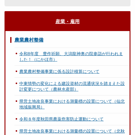
産業・雇用
農業農村整備
令和8年度 豊作祈願、大潟龍神奥の院参詣が行われま
した！（にかほ市）
農業農村整備事業に係る設計積算について
中東情勢の変化による建設資材の流通状況を踏まえた設
計変更について（農林水産部）
県営土地改良事業における測量標の設置について（仙北
地域振興局）
令和８年度秋田県農薬危害防止運動について
県営土地改良事業における測量標の設置について（北秋