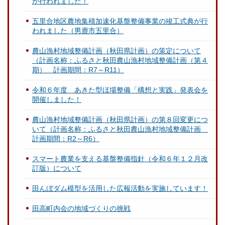
が行われました！
五里合地区農地集積加速化基盤整備事業の竣工式典が行
われました（男鹿市五里合）
農山漁村地域整備計画（秋田県計画）の策定について
（計画名称：ふるさと秋田農山漁村地域整備計画（第４
期） 計画期間：R7～R11）
令和６年度 あきた型ほ場整備「構想と実践」発表会を
開催しました！
農山漁村地域整備計画（秋田県計画）の第８回変更につ
いて（計画名称：ふるさと秋田農山漁村地域整備計画
計画期間：R2～R6）
スマート農業を支える基盤整備指針（令和６年１２月改
訂版）について
田んぼダム模型を活用した広報活動を実施しています！
田高町内会の地域づくりの挑戦