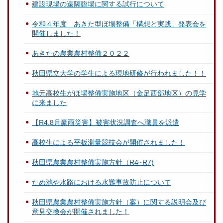
建設現場の遠隔臨場に関する試行について
令和４年度 あきた型ほ場整備「構想と実践」発表会を
開催しました！
あきたの農業農村整備２０２２
秋田県立大学の学生による現地研修が行われました！！
地元高校生がほ場整備実施地区（金足西部地区）の見学
に来ました
【R4.8月豪雨災害】被害状況調査へ職員を派遣
高校生による平板測量競技会が開催されました！
秋田県農業農村整備実施方針（R4~R7)
ため池や水路における水難事故防止について
秋田県農業農村整備実施方針（案）に関する説明会及び
意見交換会が開催されました！