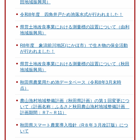
田地域振興局）
令和8年度 四角井戸ため池落水式が行われました！
県営土地改良事業における測量標の設置について（由利
地域振興局）
R8年度 象潟前川地区(にかほ市）で生き物の保全活動
が行われました！
県営土地改良事業における測量標の設置について（秋田
地域振興局）
秋田県農業用ため池データベース（令和8年3月末時
点）
農山漁村地域整備計画（秋田県計画）の第１回変更につ
いて（計画名称：ふるさと秋田農山漁村地域整備計画
計画期間：Ｒ7～Ｒ11）
秋田県スマート農業導入指針（R８年３月改訂版）につ
いて