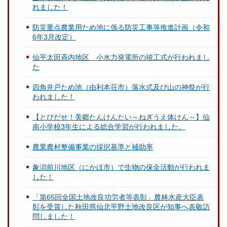
れました！
防災重点農業用ため池に係る防災工事等推進計画（令和
6年3月改定）
仙平太田斉内地区 小水力発電所の竣工式が行われまし
た
四角井戸ため池（由利本荘市）落水式及び山の神祭が行
われました！
【とびだせ！美郷たんけんたい～ねぎうえ体けん～】仙
南小学校3年生による総合学習が行われました。
農業農村整備事業の採択基準と補助率
象潟前川地区（にかほ市）で生物の保全活動が行われま
した！
「第65回全国土地改良功労者等表彰」農林水産大臣表
彰を受賞した秋田県仙北平野土地改良区が知事へ表敬訪
問しました！