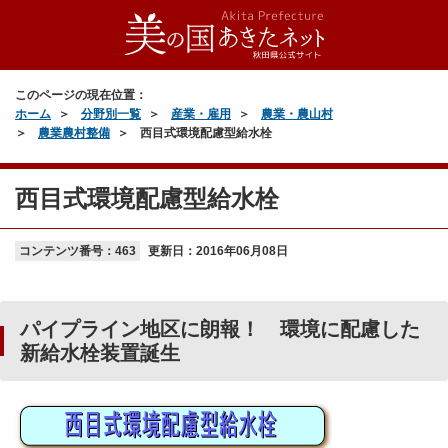
このページの現在位置：
ホーム
分野別一覧
産業・雇用
農業・農山村
農業農村整備
西目式環境配慮型給水栓
西目式環境配慮型給水栓
コンテンツ番号：463
更新日：
2016年06月08日
パイプライン地区に朗報！ 環境に配慮した
新給水栓装置誕生