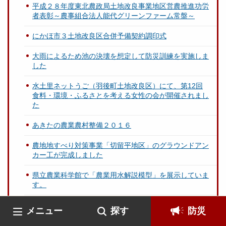
平成２８年度東北農政局土地改良事業地区営農推進功労
者表彰～農事組合法人能代グリーンファーム常盤～
にかほ市３土地改良区合併予備契約調印式
大雨によるため池の決壊を想定して防災訓練を実施しま
した
水土里ネットうご（羽後町土地改良区）にて、第12回
食料・環境・ふるさとを考える女性の会が開催されまし
た
あきたの農業農村整備２０１６
農地地すべり対策事業「切留平地区」のグラウンドアン
カー工が完成しました
県立農業科学館で「農業用水解説模型」を展示していま
す。
秋田県土地改良事業団体連合会雄勝支部と一般社団法人
メニュー
探す
防災
雄勝建設業協会との災害協定調印式が開催されました