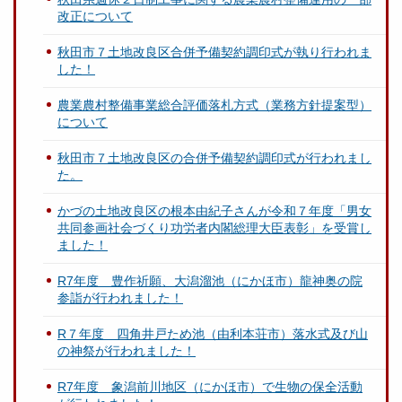
改正について
秋田市７土地改良区合併予備契約調印式が執り行われま
した！
農業農村整備事業総合評価落札方式（業務方針提案型）
について
秋田市７土地改良区の合併予備契約調印式が行われまし
た。
かづの土地改良区の根本由紀子さんが令和７年度「男女
共同参画社会づくり功労者内閣総理大臣表彰」を受賞し
ました！
R7年度 豊作祈願、大潟溜池（にかほ市）龍神奥の院
参詣が行われました！
R７年度 四角井戸ため池（由利本荘市）落水式及び山
の神祭が行われました！
R7年度 象潟前川地区（にかほ市）で生物の保全活動