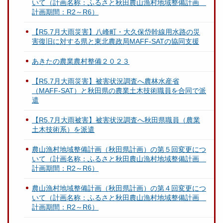
いて（計画名称：ふるさと秋田農山漁村地域整備計画
計画期間：R2～R6）
【R5.7月大雨災害】八峰町・大久保岱幹線用水路の災
害復旧に対する県と東北農政局MAFF-SATの協同支援
あきたの農業農村整備２０２３
【R5.7月大雨災害】被害状況調査へ農林水産省
（MAFF-SAT）と秋田県の農業土木技術職員を合同で派
遣
【R5.7月大雨被害】被害状況調査へ秋田県職員（農業
土木技術系）を派遣
農山漁村地域整備計画（秋田県計画）の第５回変更につ
いて（計画名称：ふるさと秋田農山漁村地域整備計画
計画期間：R2～R6）
農山漁村地域整備計画（秋田県計画）の第４回変更につ
いて（計画名称：ふるさと秋田農山漁村地域整備計画
計画期間：R2～R6）