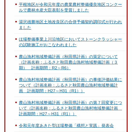
平根地区が令和元年度の農業農村整備優良地区コンクー
ルで農林水産大臣表彰を受賞しました
湯沢雄勝地区土地改良区の合併予備契約調印式が行われ
ました
ほ場整備事業上川沿地区においてストーンクラッシャー
の試験施工がおこなわれました
農山漁村地域整備計画（秋田県計画）の策定について
（計画名称：ふるさと秋田農山漁村地域整備計画（３
期） 計画期間：R2～R6）
農山漁村地域整備計画（秋田県計画）の事後評価結果に
ついて（計画名称：ふるさと秋田農山漁村地域整備計
画 計画期間：H27～H31（R1））
農山漁村地域整備計画（秋田県計画）の第７回変更につ
いて（計画名称：ふるさと秋田農山漁村地域整備計画
計画期間：H27～H31（R1））
令和元年度あきた型ほ場整備「構想と実践」発表会