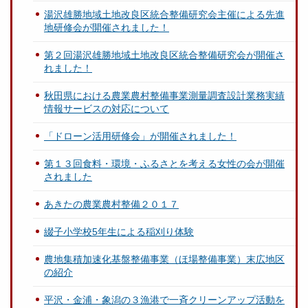
湯沢雄勝地域土地改良区統合整備研究会主催による先進
地研修会が開催されました！
第２回湯沢雄勝地域土地改良区統合整備研究会が開催さ
れました！
秋田県における農業農村整備事業測量調査設計業務実績
情報サービスの対応について
「ドローン活用研修会」が開催されました！
第１３回食料・環境・ふるさとを考える女性の会が開催
されました
あきたの農業農村整備２０１７
綴子小学校5年生による稲刈り体験
農地集積加速化基盤整備事業（ほ場整備事業）末広地区
の紹介
平沢・金浦・象潟の３漁港で一斉クリーンアップ活動を