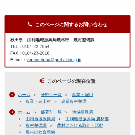
このページに関するお問い合わせ
秋田県 由利地域振興局農林部 農村整備課
TEL：0184-22-7554
FAX：0184-23-2618
E-mail：
yurinourinbu@pref.akita.lg.jp
このページの現在位置
ホーム
分野別一覧
産業・雇用
農業・農山村
農業農村整備
ホーム
部署別一覧
地域振興局
由利地域振興局
由利地域振興局 農林部
農村整備課
農村における取組・活動
農村の社会整備