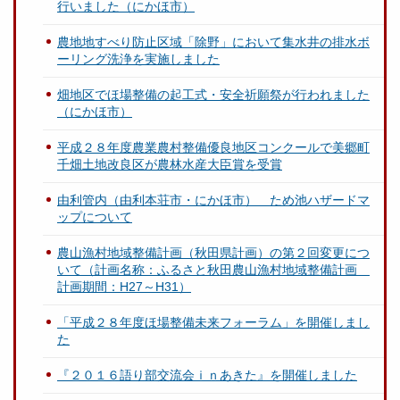
行いました（にかほ市）
農地地すべり防止区域「除野」において集水井の排水ボ
ーリング洗浄を実施しました
畑地区でほ場整備の起工式・安全祈願祭が行われました
（にかほ市）
平成２８年度農業農村整備優良地区コンクールで美郷町
千畑土地改良区が農林水産大臣賞を受賞
由利管内（由利本荘市・にかほ市） ため池ハザードマ
ップについて
農山漁村地域整備計画（秋田県計画）の第２回変更につ
いて（計画名称：ふるさと秋田農山漁村地域整備計画
計画期間：H27～H31）
「平成２８年度ほ場整備未来フォーラム」を開催しまし
た
『２０１６語り部交流会ｉｎあきた』を開催しました