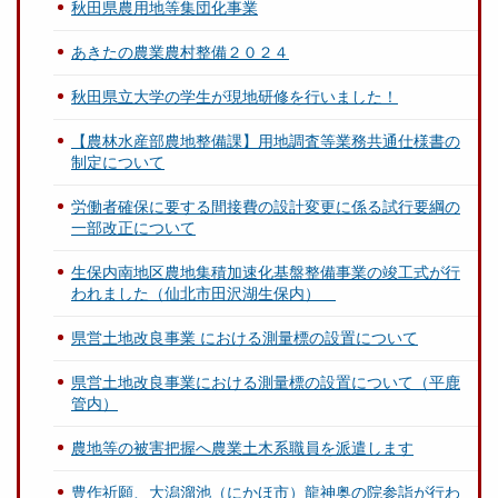
秋田県農用地等集団化事業
あきたの農業農村整備２０２４
秋田県立大学の学生が現地研修を行いました！
【農林水産部農地整備課】用地調査等業務共通仕様書の
制定について
労働者確保に要する間接費の設計変更に係る試行要綱の
一部改正について
生保内南地区農地集積加速化基盤整備事業の竣工式が行
われました（仙北市田沢湖生保内）
県営土地改良事業 における測量標の設置について
県営土地改良事業における測量標の設置について（平鹿
管内）
農地等の被害把握へ農業土木系職員を派遣します
豊作祈願、大潟溜池（にかほ市）龍神奥の院参詣が行わ