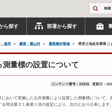
検索
から探す
部署から探す
業・雇用
農業・農山村
農業農村整備
県営土地改良事業 に
る測量標の設置について
コンテンツ番号：83826
更新日：
20
において実施した公共測量により設置した測量標について、
する同法第２１条第１項の規定により、次のとおり公表します