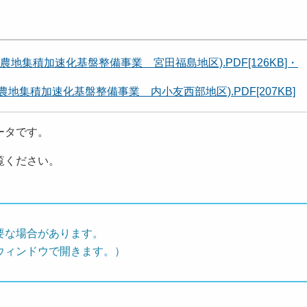
集積加速化基盤整備事業 宮田福島地区).PDF[126KB]・
集積加速化基盤整備事業 内小友西部地区).PDF[207KB]
ータです。
覧ください。
要な場合があります。
ウィンドウで開きます。）