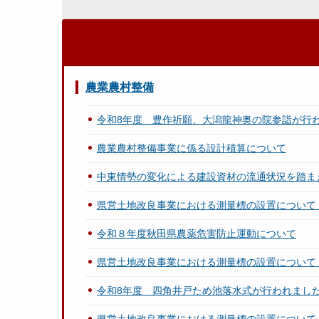
農業農村整備
令和8年度 豊作祈願、大潟龍神奥の院参詣が行
農業農村整備事業に係る設計積算について
中東情勢の変化による建設資材の流通状況を踏ま
県営土地改良事業における測量標の設置について
令和８年度秋田県農薬危害防止運動について
県営土地改良事業における測量標の設置について
令和8年度 四角井戸ため池落水式が行われまし