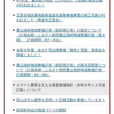
R7年度 象潟前川地区（にかほ市）で生物の保全活動
が行われました！
五里合地区農地集積加速化基盤整備事業の竣工式典が行
われました（男鹿市五里合）
農山漁村地域整備計画（秋田県計画）の策定について
（計画名称：ふるさと秋田農山漁村地域整備計画（第４
期） 計画期間：R7～R11）
令和６年度 あきた型ほ場整備「構想と実践」発表会を
開催しました！
農山漁村地域整備計画（秋田県計画）の第８回変更につ
いて（計画名称：ふるさと秋田農山漁村地域整備計画
計画期間：R2～R6）
スマート農業を支える基盤整備指針（令和６年１２月改
訂版）について
田んぼダム模型を活用した広報活動を実施しています！
田高町内会の地域づくりの挑戦