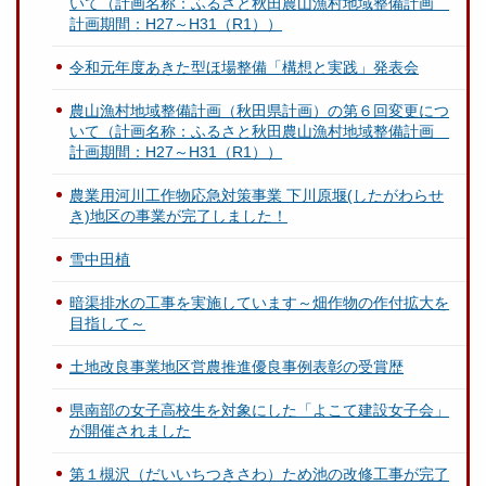
いて（計画名称：ふるさと秋田農山漁村地域整備計画
計画期間：H27～H31（R1））
令和元年度あきた型ほ場整備「構想と実践」発表会
農山漁村地域整備計画（秋田県計画）の第６回変更につ
いて（計画名称：ふるさと秋田農山漁村地域整備計画
計画期間：H27～H31（R1））
農業用河川工作物応急対策事業 下川原堰(したがわらせ
き)地区の事業が完了しました！
雪中田植
暗渠排水の工事を実施しています～畑作物の作付拡大を
目指して～
土地改良事業地区営農推進優良事例表彰の受賞歴
県南部の女子高校生を対象にした「よこて建設女子会」
が開催されました
第１槻沢（だいいちつきさわ）ため池の改修工事が完了