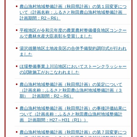
農山漁村地域整備計画（秋田県計画）の第１回変更につ
いて（計画名称：ふるさと秋田農山漁村地域整備計画
計画期間：R2～R6）
平根地区が令和元年度の農業農村整備優良地区コンクー
ルで農林水産大臣表彰を受賞しました
湯沢雄勝地区土地改良区の合併予備契約調印式が行われ
ました
ほ場整備事業上川沿地区においてストーンクラッシャー
の試験施工がおこなわれました
農山漁村地域整備計画（秋田県計画）の策定について
（計画名称：ふるさと秋田農山漁村地域整備計画（３
期） 計画期間：R2～R6）
農山漁村地域整備計画（秋田県計画）の事後評価結果に
ついて（計画名称：ふるさと秋田農山漁村地域整備計
画 計画期間：H27～H31（R1））
農山漁村地域整備計画（秋田県計画）の第７回変更につ