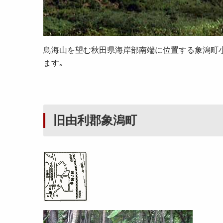
鳥海山を望む秋田県海岸部南端に位置する象潟町小
ます｡
旧由利郡象潟町