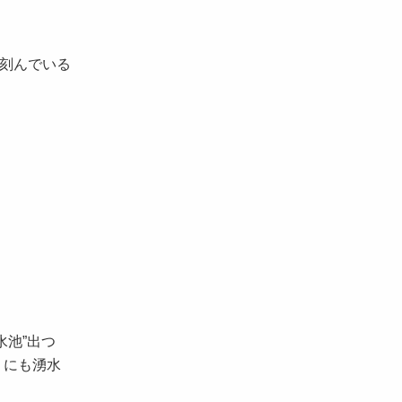
を刻んでいる
水池”出つ
くにも湧水