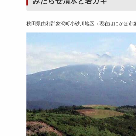
みたらせ清水と岩ガキ
秋田県由利郡象潟町小砂川地区（現在はにかほ市