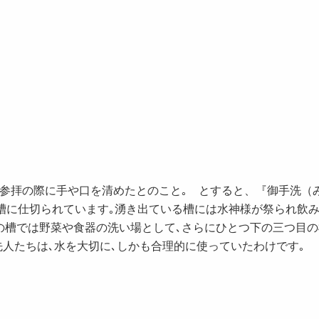
参拝の際に手や口を清めたとのこと｡ とすると、『御手洗（み
の槽に仕切られています｡湧き出ている槽には水神様が祭られ飲み
の槽では野菜や食器の洗い場として､さらにひとつ下の三つ目の
先人たちは､水を大切に､しかも合理的に使っていたわけです｡