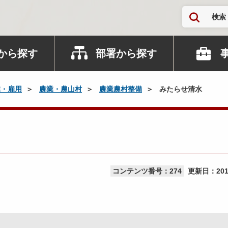
検索
から探す
部署から探す
業・雇用
農業・農山村
農業農村整備
みたらせ清水
コンテンツ番号：274
更新日：
20