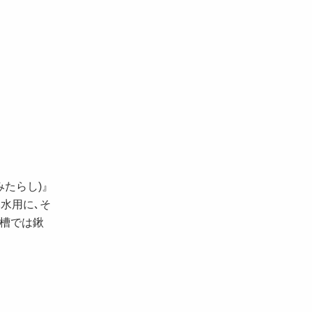
たらし)』
水用に､そ
槽では鍬