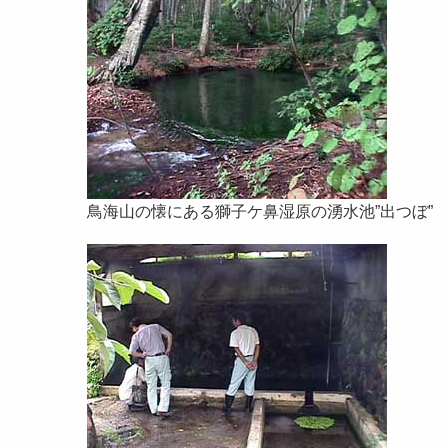
鳥海山の懐にある獅子ケ鼻湿原の湧水池”出つぼ”