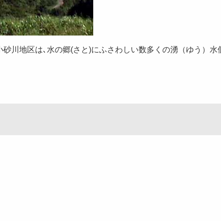
砂川地区は､水の郷(さと)にふさわしい数多くの湧（ゆう）水