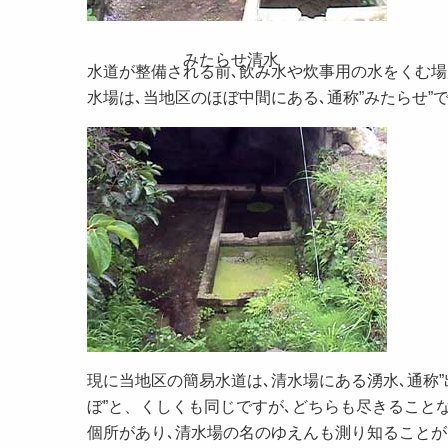
みたらせ清水
水道が整備される前､飲み水や炊事用の水をくむ場
水場は､当地区のほぼ中間にある､通称”みたらせ”
現に当地区の簡易水道は､清水場にある湧水､通称”
ぼ”と、くしくも同じですが､どちらも尽きること
個所があり､清水場の名のゆえんも測り知ることが