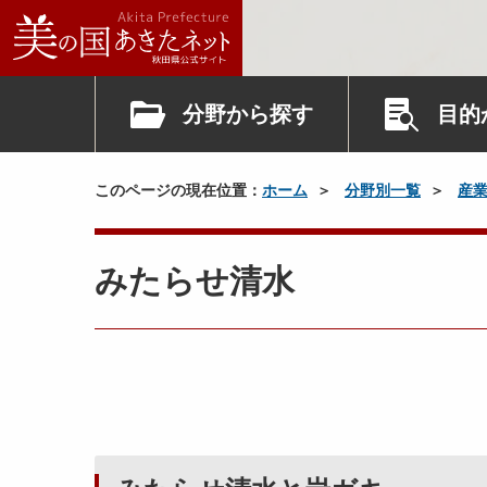
分野から探す
目的
このページの現在位置：
ホーム
分野別一覧
産
みたらせ清水