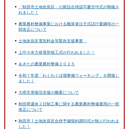
「秋田市土地改良区」の新設合併認可書交付式が開催さ
れました！
農業農村整備事業における概算発注方式試行要綱等の一
部改正について
土地改良区電気料金等緊急支援事業
上巾小水力発電所竣工式が行われました！
あきたの農業農村整備２０２５
令和７年度「わくわくほ場整備ウォーキング」を開催し
ました！
大雨災害復旧支援の概要について
秋田県週休２日制工事に関する農業農村整備運用の一部
改正について
秋田市７土地改良区合併予備契約調印式が執り行われま
した！