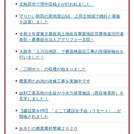
北秋田市で雪中田植えが行われました
守りたい秋田の里地里山50 上羽立地域で標柱と看板
を設置しました
令和２年度東北農政局土地改良事業地区営農推進功労者
表彰～農事組合法人アグリフォー太田～
大館市「上川沿地区」で農道橋架設工事の現場研修会を
行いました！
「三関せり」の収穫が始まりました
農業用ため池の改修工事を実施中です
由利工業高校の生徒が小水力発電施設（西目発電所）を
見学しました！
【建設業をPR】「よこて建設女子会（リモート）」が
開催されました
あきたの農業農村整備２０２０