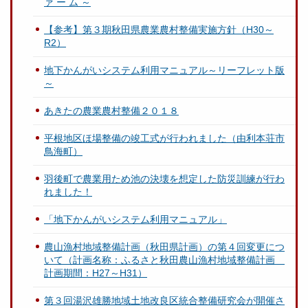
ァ ー ム ～
【参考】第３期秋田県農業農村整備実施方針（H30～
R2）
地下かんがいシステム利用マニュアル～リーフレット版
～
あきたの農業農村整備２０１８
平根地区ほ場整備の竣工式が行われました（由利本荘市
鳥海町）
羽後町で農業用ため池の決壊を想定した防災訓練が行わ
れました！
「地下かんがいシステム利用マニュアル」
農山漁村地域整備計画（秋田県計画）の第４回変更につ
いて（計画名称：ふるさと秋田農山漁村地域整備計画
計画期間：H27～H31）
第３回湯沢雄勝地域土地改良区統合整備研究会が開催さ