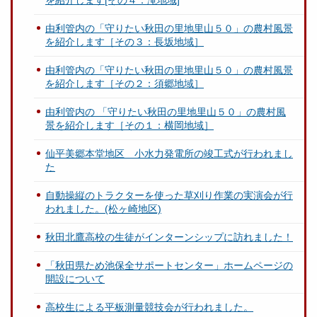
由利管内の「守りたい秋田の里地里山５０」の農村風景
を紹介します［その３：長坂地域］
由利管内の「守りたい秋田の里地里山５０」の農村風景
を紹介します［その２：須郷地域］
由利管内の 「守りたい秋田の里地里山５０」の農村風
景を紹介します［その１：横岡地域］
仙平美郷本堂地区 小水力発電所の竣工式が行われまし
た
自動操縦のトラクターを使った草刈り作業の実演会が行
われました。(松ヶ崎地区)
秋田北鷹高校の生徒がインターンシップに訪れました！
「秋田県ため池保全サポートセンター」ホームページの
開設について
高校生による平板測量競技会が行われました。