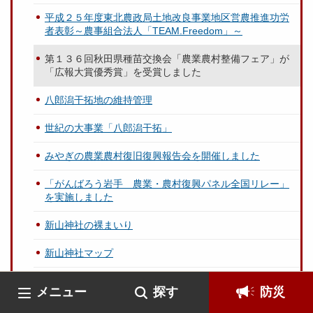
平成２５年度東北農政局土地改良事業地区営農推進功労
者表彰～農事組合法人「TEAM.Freedom」～
第１３６回秋田県種苗交換会「農業農村整備フェア」が
「広報大賞優秀賞」を受賞しました
八郎潟干拓地の維持管理
世紀の大事業「八郎潟干拓」
みやぎの農業農村復旧復興報告会を開催しました
「がんばろう岩手 農業・農村復興パネル全国リレー」
を実施しました
新山神社の裸まいり
新山神社マップ
象潟上郷温水路と水源地調査
メニュー
探す
防災
あきたの農業農村整備２０１３