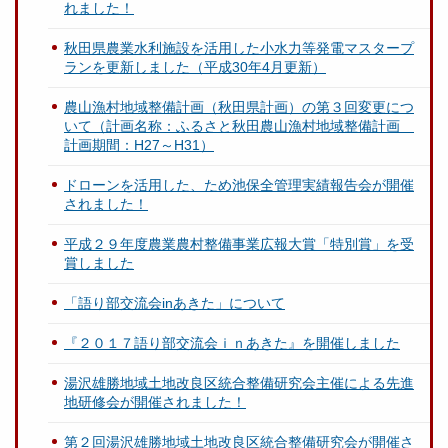
れました！
秋田県農業水利施設を活用した小水力等発電マスタープ
ランを更新しました（平成30年4月更新）
農山漁村地域整備計画（秋田県計画）の第３回変更につ
いて（計画名称：ふるさと秋田農山漁村地域整備計画
計画期間：H27～H31）
ドローンを活用した、ため池保全管理実績報告会が開催
されました！
平成２９年度農業農村整備事業広報大賞「特別賞」を受
賞しました
「語り部交流会inあきた」について
『２０１７語り部交流会ｉｎあきた』を開催しました
湯沢雄勝地域土地改良区統合整備研究会主催による先進
地研修会が開催されました！
第２回湯沢雄勝地域土地改良区統合整備研究会が開催さ