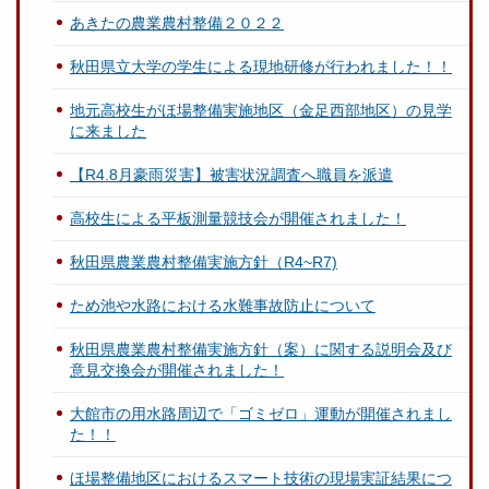
あきたの農業農村整備２０２２
秋田県立大学の学生による現地研修が行われました！！
地元高校生がほ場整備実施地区（金足西部地区）の見学
に来ました
【R4.8月豪雨災害】被害状況調査へ職員を派遣
高校生による平板測量競技会が開催されました！
秋田県農業農村整備実施方針（R4~R7)
ため池や水路における水難事故防止について
秋田県農業農村整備実施方針（案）に関する説明会及び
意見交換会が開催されました！
大館市の用水路周辺で「ゴミゼロ」運動が開催されまし
た！！
ほ場整備地区におけるスマート技術の現場実証結果につ