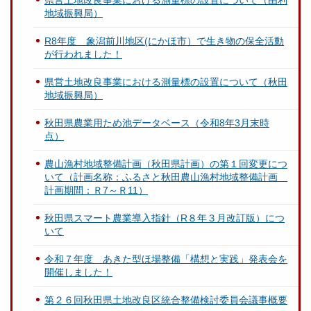
地域振興局）
R8年度 象潟前川地区(にかほ市）で生き物の保全活動
が行われました！
県営土地改良事業における測量標の設置について（秋田
地域振興局）
秋田県農業用ため池データベース（令和8年3月末時
点）
農山漁村地域整備計画（秋田県計画）の第１回変更につ
いて（計画名称：ふるさと秋田農山漁村地域整備計画
計画期間：Ｒ7～Ｒ11）
秋田県スマート農業導入指針（R８年３月改訂版）につ
いて
令和７年度 あきた型ほ場整備「構想と実践」発表会を
開催しました！
第２６回秋田県土地改良区統合整備検討委員会議事概要