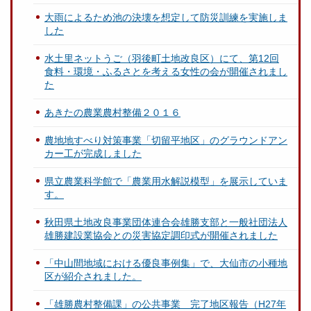
大雨によるため池の決壊を想定して防災訓練を実施しま
した
水土里ネットうご（羽後町土地改良区）にて、第12回
食料・環境・ふるさとを考える女性の会が開催されまし
た
あきたの農業農村整備２０１６
農地地すべり対策事業「切留平地区」のグラウンドアン
カー工が完成しました
県立農業科学館で「農業用水解説模型」を展示していま
す。
秋田県土地改良事業団体連合会雄勝支部と一般社団法人
雄勝建設業協会との災害協定調印式が開催されました
「中山間地域における優良事例集」で、大仙市の小種地
区が紹介されました。
「雄勝農村整備課」の公共事業 完了地区報告（H27年