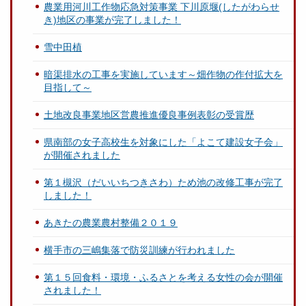
農業用河川工作物応急対策事業 下川原堰(したがわらせ
き)地区の事業が完了しました！
雪中田植
暗渠排水の工事を実施しています～畑作物の作付拡大を
目指して～
土地改良事業地区営農推進優良事例表彰の受賞歴
県南部の女子高校生を対象にした「よこて建設女子会」
が開催されました
第１槻沢（だいいちつきさわ）ため池の改修工事が完了
しました！
あきたの農業農村整備２０１９
横手市の三嶋集落で防災訓練が行われました
第１５回食料・環境・ふるさとを考える女性の会が開催
されました！