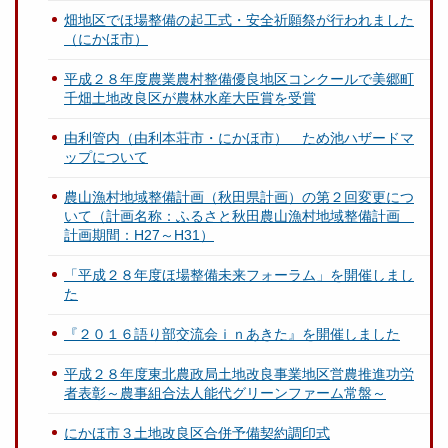
畑地区でほ場整備の起工式・安全祈願祭が行われました
（にかほ市）
平成２８年度農業農村整備優良地区コンクールで美郷町
千畑土地改良区が農林水産大臣賞を受賞
由利管内（由利本荘市・にかほ市） ため池ハザードマ
ップについて
農山漁村地域整備計画（秋田県計画）の第２回変更につ
いて（計画名称：ふるさと秋田農山漁村地域整備計画
計画期間：H27～H31）
「平成２８年度ほ場整備未来フォーラム」を開催しまし
た
『２０１６語り部交流会ｉｎあきた』を開催しました
平成２８年度東北農政局土地改良事業地区営農推進功労
者表彰～農事組合法人能代グリーンファーム常盤～
にかほ市３土地改良区合併予備契約調印式