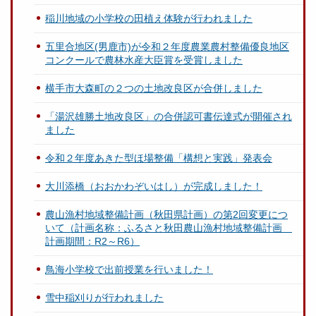
稲川地域の小学校の田植え体験が行われました
五里合地区(男鹿市)が令和２年度農業農村整備優良地区
コンクールで農林水産大臣賞を受賞しました
横手市大森町の２つの土地改良区が合併しました
「湯沢雄勝土地改良区」の合併認可書伝達式が開催され
ました
令和２年度あきた型ほ場整備「構想と実践」発表会
大川添橋（おおかわぞいはし）が完成しました！
農山漁村地域整備計画（秋田県計画）の第2回変更につ
いて（計画名称：ふるさと秋田農山漁村地域整備計画
計画期間：R2～R6）
鳥海小学校で出前授業を行いました！
雪中稲刈りが行われました