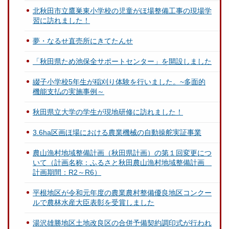
北秋田市立鷹巣東小学校の児童がほ場整備工事の現場学
習に訪れました！
夢・なるせ直売所にきてたんせ
「秋田県ため池保全サポートセンター」を開設しました
綴子小学校5年生が稲刈り体験を行いました。~多面的
機能支払の実施事例～
秋田県立大学の学生が現地研修に訪れました！
3.6ha区画ほ場における農業機械の自動操舵実証事業
農山漁村地域整備計画（秋田県計画）の第１回変更につ
いて（計画名称：ふるさと秋田農山漁村地域整備計画
計画期間：R2～R6）
平根地区が令和元年度の農業農村整備優良地区コンクー
ルで農林水産大臣表彰を受賞しました
湯沢雄勝地区土地改良区の合併予備契約調印式が行われ