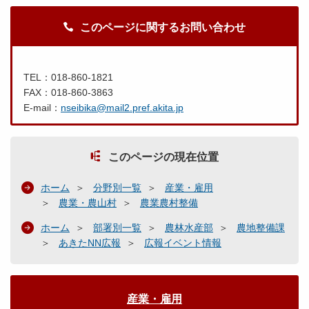
このページに関するお問い合わせ
TEL：018-860-1821
FAX：018-860-3863
E-mail：
nseibika@mail2.pref.akita.jp
このページの現在位置
ホーム
分野別一覧
産業・雇用
農業・農山村
農業農村整備
ホーム
部署別一覧
農林水産部
農地整備課
あきたNN広報
広報イベント情報
産業・雇用