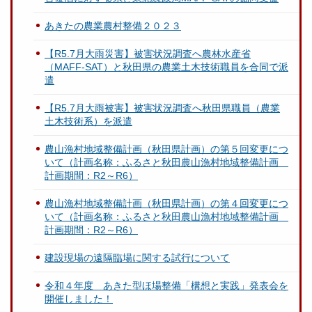
あきたの農業農村整備２０２３
【R5.7月大雨災害】被害状況調査へ農林水産省
（MAFF-SAT）と秋田県の農業土木技術職員を合同で派
遣
【R5.7月大雨被害】被害状況調査へ秋田県職員（農業
土木技術系）を派遣
農山漁村地域整備計画（秋田県計画）の第５回変更につ
いて（計画名称：ふるさと秋田農山漁村地域整備計画
計画期間：R2～R6）
農山漁村地域整備計画（秋田県計画）の第４回変更につ
いて（計画名称：ふるさと秋田農山漁村地域整備計画
計画期間：R2～R6）
建設現場の遠隔臨場に関する試行について
令和４年度 あきた型ほ場整備「構想と実践」発表会を
開催しました！