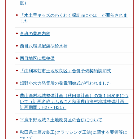
度）
「水土里キッズのわくわく探訪inにかほ」が開催されま
した
各班の業務内容
西目式環境配慮型給水栓
西目地区ほ場整備
「由利本荘市土地改良区」合併予備契約調印式
畑野小水力発電所の発電開始式が行われました
農山漁村地域整備計画（秋田県計画）の第１回変更につ
いて（計画名称：ふるさと秋田農山漁村地域整備計画
計画期間：H27～H31）
平鹿平野地域７土地改良区の合併について
秋田県土層改良工(クラッシング工法)に関する要領等に
ついて