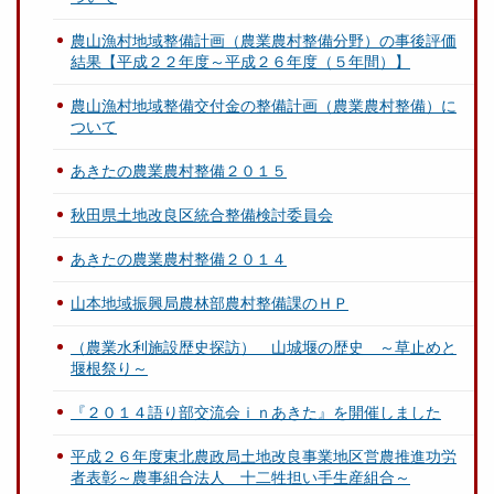
農山漁村地域整備計画（農業農村整備分野）の事後評価
結果【平成２２年度～平成２６年度（５年間）】
農山漁村地域整備交付金の整備計画（農業農村整備）に
ついて
あきたの農業農村整備２０１５
秋田県土地改良区統合整備検討委員会
あきたの農業農村整備２０１４
山本地域振興局農林部農村整備課のＨＰ
（農業水利施設歴史探訪） 山城堰の歴史 ～草止めと
堰根祭り～
『２０１４語り部交流会ｉｎあきた』を開催しました
平成２６年度東北農政局土地改良事業地区営農推進功労
者表彰～農事組合法人 十二牲担い手生産組合～