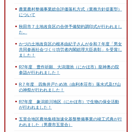
農業農村整備事業総合評価落札方式（業務方針提案型）
について
秋田市７土地改良区の合併予備契約調印式が行われまし
た。
かづの土地改良区の根本由紀子さんが令和７年度「男女
共同参画社会づくり功労者内閣総理大臣表彰」を受賞し
ました！
R7年度 豊作祈願、大潟溜池（にかほ市）龍神奥の院
参詣が行われました！
R７年度 四角井戸ため池（由利本荘市）落水式及び山
の神祭が行われました！
R7年度 象潟前川地区（にかほ市）で生物の保全活動
が行われました！
五里合地区農地集積加速化基盤整備事業の竣工式典が行
われました（男鹿市五里合）