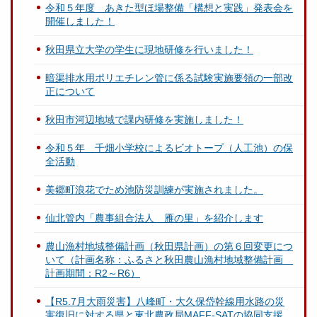
令和５年度 あきた型ほ場整備「構想と実践」発表会を
開催しました！
秋田県立大学の学生に現地研修を行いました！
暗渠排水用ポリエチレン管に係る試験実施要領の一部改
正について
秋田市河辺地域で課内研修を実施しました！
令和５年 千畑小学校によるビオトープ（人工池）の保
全活動
美郷町浪花でため池防災訓練が実施されました。
仙北管内「農事組合法人 雁の里」を紹介します
農山漁村地域整備計画（秋田県計画）の第６回変更につ
いて（計画名称：ふるさと秋田農山漁村地域整備計画
計画期間：R2～R6）
【R5.7月大雨災害】八峰町・大久保岱幹線用水路の災
害復旧に対する県と東北農政局MAFF-SATの協同支援