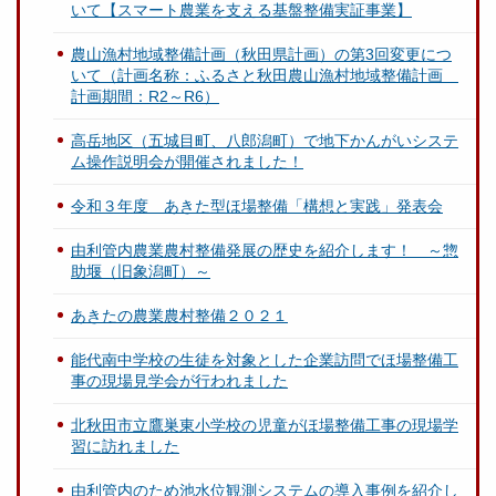
いて【スマート農業を支える基盤整備実証事業】
農山漁村地域整備計画（秋田県計画）の第3回変更につ
いて（計画名称：ふるさと秋田農山漁村地域整備計画
計画期間：R2～R6）
高岳地区（五城目町、八郎潟町）で地下かんがいシステ
ム操作説明会が開催されました！
令和３年度 あきた型ほ場整備「構想と実践」発表会
由利管内農業農村整備発展の歴史を紹介します！ ～惣
助堰（旧象潟町）～
あきたの農業農村整備２０２１
能代南中学校の生徒を対象とした企業訪問でほ場整備工
事の現場見学会が行われました
北秋田市立鷹巣東小学校の児童がほ場整備工事の現場学
習に訪れました
由利管内のため池水位観測システムの導入事例を紹介し