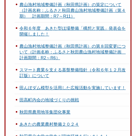
農山漁村地域整備計画（秋田県計画）の策定について
（計画名称：ふるさと秋田農山漁村地域整備計画（第４
期） 計画期間：R7～R11）
令和６年度 あきた型ほ場整備「構想と実践」発表会を
開催しました！
農山漁村地域整備計画（秋田県計画）の第８回変更につ
いて（計画名称：ふるさと秋田農山漁村地域整備計画
計画期間：R2～R6）
スマート農業を支える基盤整備指針（令和６年１２月改
訂版）について
田んぼダム模型を活用した広報活動を実施しています！
田高町内会の地域づくりの挑戦
秋田県農用地等集団化事業
あきたの農業農村整備２０２４