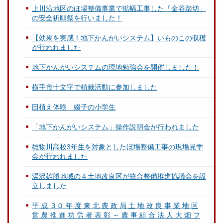
上川沿地区のほ場整備事業で拡幅工事した「金谷踏切」
の安全祈願祭を行いました！
【効果を実感！地下かんがいシステム】いものこの収穫
が行われました
地下かんがいシステムの現地勉強会を開催しました！
横手市十文字で植栽活動に参加しました
田植え体験 綴子の小学生
「地下かんがいシステム」操作説明会が行われました
雄物川高校3年生を対象としたほ場整備工事の現場見学
会が行われました
湯沢雄勝地域の４土地改良区が統合整備推進協議会を設
立しました
平 成 ３０ 年 度 東 北 農 政 局 土 地 改 良 事 業 地 区
営 農 推 進 功 労 者 表 彰 ～ 農 事 組 合 法 人 大 畑 フ