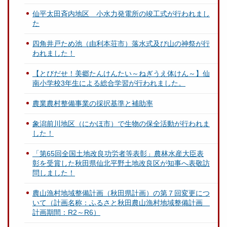
仙平太田斉内地区 小水力発電所の竣工式が行われまし
た
四角井戸ため池（由利本荘市）落水式及び山の神祭が行
われました！
【とびだせ！美郷たんけんたい～ねぎうえ体けん～】仙
南小学校3年生による総合学習が行われました。
農業農村整備事業の採択基準と補助率
象潟前川地区（にかほ市）で生物の保全活動が行われま
した！
「第65回全国土地改良功労者等表彰」農林水産大臣表
彰を受賞した秋田県仙北平野土地改良区が知事へ表敬訪
問しました！
農山漁村地域整備計画（秋田県計画）の第７回変更につ
いて（計画名称：ふるさと秋田農山漁村地域整備計画
計画期間：R2～R6）