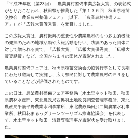
「平成25年度（第23回） 農業農村整備事業広報大賞」の表彰式
がとりおこなわれ、秋田県が推薦した「第１３６回 秋田県種苗
交換会 農業農村整備フェア」（以下、「農業農村整備フェ
ア」）が「広報大賞優秀賞」を受賞しました。
この広報大賞は、農村振興の重要性や農業農村のもつ多面的機能
の発揮のための地域活動や広報活動を行い、功績のあった団体に
対して贈られる賞で、「広報大賞」「広報大賞優秀賞」「広報大
賞奨励賞」など、全国から１４の団体が表彰されました。
農業農村整備フェアは、秋田県種苗交換会の協賛行事として長期
にわたり継続して実施し、広く県民に対して農業農村のＰＲをし
ていることなどが評価されたものです。
この日は、農業農村整備フェア事務局（水土里ネット秋田、秋田
県農林水産部、東北農政局西奥羽土地改良調査管理事務所、東北
農政局平鹿平野農業水利事業所、東北農政局田沢二期農業水利事
業所、秋田花まるっグリーンツーリズム推進協議会）を代表し
て、水土里ネット秋田 清野専務理事が表彰状を受け取りまし
た。