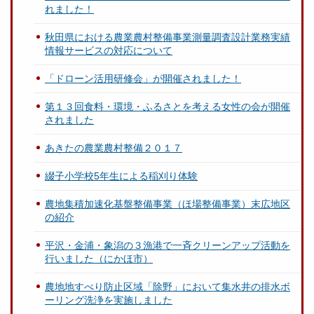
れました！
秋田県における農業農村整備事業測量調査設計業務実績
情報サービスの対応について
「ドローン活用研修会」が開催されました！
第１３回食料・環境・ふるさとを考える女性の会が開催
されました
あきたの農業農村整備２０１７
綴子小学校5年生による稲刈り体験
農地集積加速化基盤整備事業（ほ場整備事業）末広地区
の紹介
平沢・金浦・象潟の３漁港で一斉クリーンアップ活動を
行いました（にかほ市）
農地地すべり防止区域「除野」において集水井の排水ボ
ーリング洗浄を実施しました