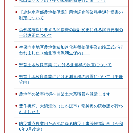
秋田県立大学の学生が現地研修を行いました！
【農林水産部農地整備課】用地調査等業務共通仕様書の
制定について
労働者確保に要する間接費の設計変更に係る試行要綱の
一部改正について
生保内南地区農地集積加速化基盤整備事業の竣工式が行
われました（仙北市田沢湖生保内）
県営土地改良事業 における測量標の設置について
県営土地改良事業における測量標の設置について（平鹿
管内）
農地等の被害把握へ農業土木系職員を派遣します
豊作祈願、大潟溜池（にかほ市）龍神奥の院参詣が行わ
れました！
防災重点農業用ため池に係る防災工事等推進計画（令和
6年3月改定）