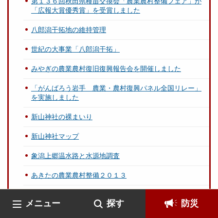
第１３６回秋田県種苗交換会「農業農村整備フェア」が
「広報大賞優秀賞」を受賞しました
八郎潟干拓地の維持管理
世紀の大事業「八郎潟干拓」
みやぎの農業農村復旧復興報告会を開催しました
「がんばろう岩手 農業・農村復興パネル全国リレー」
を実施しました
新山神社の裸まいり
新山神社マップ
象潟上郷温水路と水源地調査
あきたの農業農村整備２０１３
農業農村整備関連ページへのリンク集
メニュー
探す
防災
水土里を学びに活かしませんか～学校教育との連携～