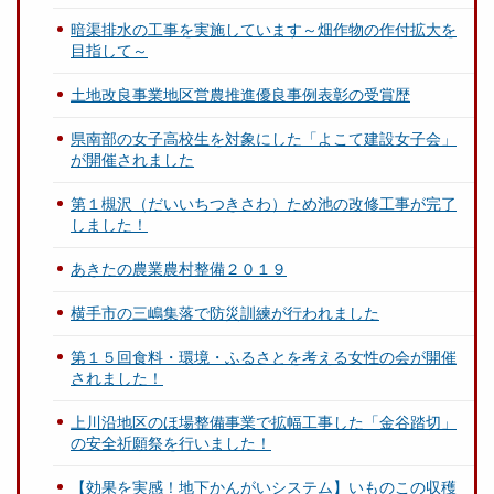
暗渠排水の工事を実施しています～畑作物の作付拡大を
目指して～
土地改良事業地区営農推進優良事例表彰の受賞歴
県南部の女子高校生を対象にした「よこて建設女子会」
が開催されました
第１槻沢（だいいちつきさわ）ため池の改修工事が完了
しました！
あきたの農業農村整備２０１９
横手市の三嶋集落で防災訓練が行われました
第１５回食料・環境・ふるさとを考える女性の会が開催
されました！
上川沿地区のほ場整備事業で拡幅工事した「金谷踏切」
の安全祈願祭を行いました！
【効果を実感！地下かんがいシステム】いものこの収穫