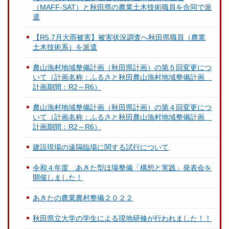
（MAFF-SAT）と秋田県の農業土木技術職員を合同で派
遣
【R5.7月大雨被害】被害状況調査へ秋田県職員（農業
土木技術系）を派遣
農山漁村地域整備計画（秋田県計画）の第５回変更につ
いて（計画名称：ふるさと秋田農山漁村地域整備計画
計画期間：R2～R6）
農山漁村地域整備計画（秋田県計画）の第４回変更につ
いて（計画名称：ふるさと秋田農山漁村地域整備計画
計画期間：R2～R6）
建設現場の遠隔臨場に関する試行について
令和４年度 あきた型ほ場整備「構想と実践」発表会を
開催しました！
あきたの農業農村整備２０２２
秋田県立大学の学生による現地研修が行われました！！