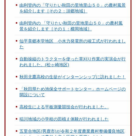
由利管内の「守りたい秋田の里地里山５０」の農村風景
を紹介します［その２：須郷地域］
由利管内の 「守りたい秋田の里地里山５０」の農村風
景を紹介します［その１：横岡地域］
仙平美郷本堂地区 小水力発電所の竣工式が行われまし
た
自動操縦のトラクターを使った草刈り作業の実演会が行
われました。(松ヶ崎地区)
秋田北鷹高校の生徒がインターンシップに訪れました！
「秋田県ため池保全サポートセンター」ホームページの
開設について
高校生による平板測量競技会が行われました。
稲川地域の小学校の田植え体験が行われました
五里合地区(男鹿市)が令和２年度農業農村整備優良地区