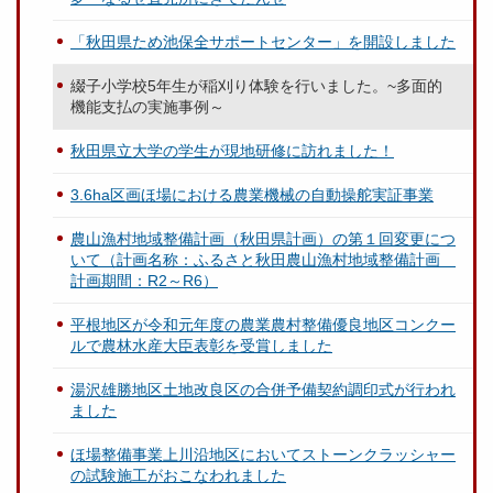
「秋田県ため池保全サポートセンター」を開設しました
綴子小学校5年生が稲刈り体験を行いました。~多面的
機能支払の実施事例～
秋田県立大学の学生が現地研修に訪れました！
3.6ha区画ほ場における農業機械の自動操舵実証事業
農山漁村地域整備計画（秋田県計画）の第１回変更につ
いて（計画名称：ふるさと秋田農山漁村地域整備計画
計画期間：R2～R6）
平根地区が令和元年度の農業農村整備優良地区コンクー
ルで農林水産大臣表彰を受賞しました
湯沢雄勝地区土地改良区の合併予備契約調印式が行われ
ました
ほ場整備事業上川沿地区においてストーンクラッシャー
の試験施工がおこなわれました