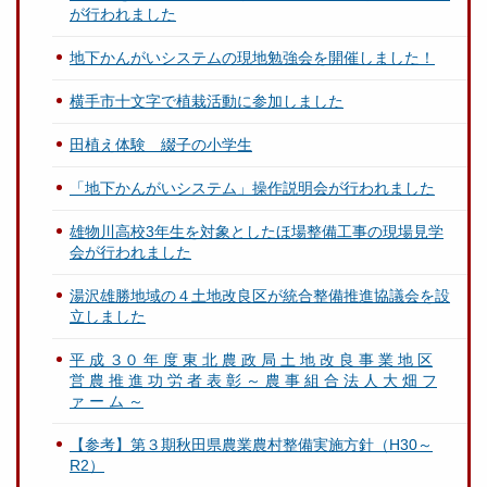
が行われました
地下かんがいシステムの現地勉強会を開催しました！
横手市十文字で植栽活動に参加しました
田植え体験 綴子の小学生
「地下かんがいシステム」操作説明会が行われました
雄物川高校3年生を対象としたほ場整備工事の現場見学
会が行われました
湯沢雄勝地域の４土地改良区が統合整備推進協議会を設
立しました
平 成 ３０ 年 度 東 北 農 政 局 土 地 改 良 事 業 地 区
営 農 推 進 功 労 者 表 彰 ～ 農 事 組 合 法 人 大 畑 フ
ァ ー ム ～
【参考】第３期秋田県農業農村整備実施方針（H30～
R2）