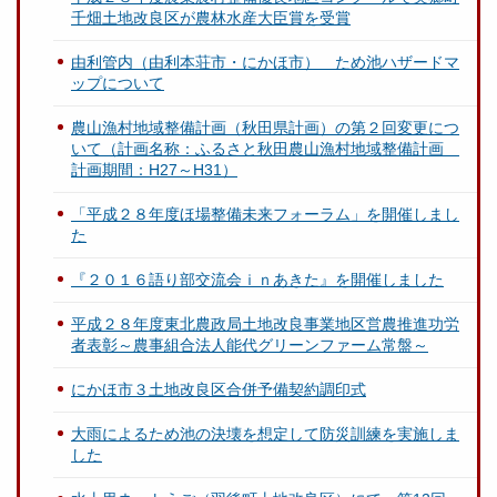
千畑土地改良区が農林水産大臣賞を受賞
由利管内（由利本荘市・にかほ市） ため池ハザードマ
ップについて
農山漁村地域整備計画（秋田県計画）の第２回変更につ
いて（計画名称：ふるさと秋田農山漁村地域整備計画
計画期間：H27～H31）
「平成２８年度ほ場整備未来フォーラム」を開催しまし
た
『２０１６語り部交流会ｉｎあきた』を開催しました
平成２８年度東北農政局土地改良事業地区営農推進功労
者表彰～農事組合法人能代グリーンファーム常盤～
にかほ市３土地改良区合併予備契約調印式
大雨によるため池の決壊を想定して防災訓練を実施しま
した