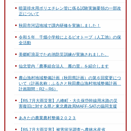
暗渠排水用ポリエチレン管に係る試験実施要領の一部改
正について
秋田市河辺地域で課内研修を実施しました！
令和５年 千畑小学校によるビオトープ（人工池）の保
全活動
美郷町浪花でため池防災訓練が実施されました。
仙北管内「農事組合法人 雁の里」を紹介します
農山漁村地域整備計画（秋田県計画）の第６回変更につ
いて（計画名称：ふるさと秋田農山漁村地域整備計画
計画期間：R2～R6）
【R5.7月大雨災害】八峰町・大久保岱幹線用水路の災
害復旧に対する県と東北農政局MAFF-SATの協同支援
あきたの農業農村整備２０２３
【R5.7月大雨災害】被害状況調査へ農林水産省