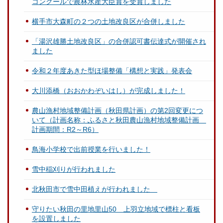
コンクールで農林水産大臣賞を受賞しました
横手市大森町の２つの土地改良区が合併しました
「湯沢雄勝土地改良区」の合併認可書伝達式が開催され
ました
令和２年度あきた型ほ場整備「構想と実践」発表会
大川添橋（おおかわぞいはし）が完成しました！
農山漁村地域整備計画（秋田県計画）の第2回変更につ
いて（計画名称：ふるさと秋田農山漁村地域整備計画
計画期間：R2～R6）
鳥海小学校で出前授業を行いました！
雪中稲刈りが行われました
北秋田市で雪中田植えが行われました
守りたい秋田の里地里山50 上羽立地域で標柱と看板
を設置しました