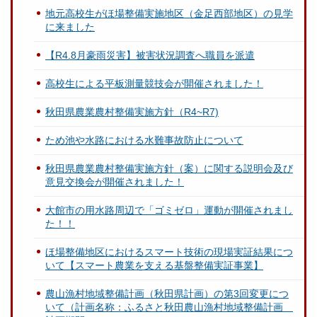
地元高校生がほ場整備実施地区（金足西部地区）の見学
に来ました
【R4.8月豪雨災害】被害状況調査へ職員を派遣
高校生による平板測量競技会が開催されました！
秋田県農業農村整備実施方針（R4~R7)
ため池や水路における水難事故防止について
秋田県農業農村整備実施方針（案）に関する説明会及び
意見交換会が開催されました！
大館市の用水路周辺で「ゴミゼロ」運動が開催されまし
た！！
ほ場整備地区におけるスマート技術の現場実証結果につ
いて【スマート農業を支える基盤整備実証事業】
農山漁村地域整備計画（秋田県計画）の第3回変更につ
いて（計画名称：ふるさと秋田農山漁村地域整備計画