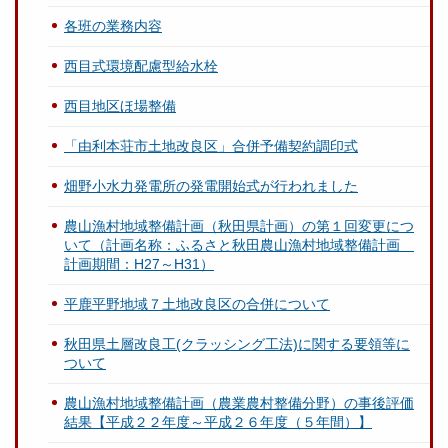
各班の業務内容
西目式環境配慮型給水栓
西目地区ほ場整備
「由利本荘市土地改良区」合併予備契約調印式
畑野小水力発電所の発電開始式が行われました
農山漁村地域整備計画（秋田県計画）の第１回変更につ
いて（計画名称：ふるさと秋田農山漁村地域整備計画
計画期間：H27～H31）
平鹿平野地域７土地改良区の合併について
秋田県土層改良工(クラッシング工法)に関する要領等に
ついて
農山漁村地域整備計画（農業農村整備分野）の事後評価
結果【平成２２年度～平成２６年度（５年間）】