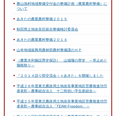
農山漁村地域整備交付金の整備計画（農業農村整備）に
ついて
あきたの農業農村整備２０１５
秋田県土地改良区統合整備検討委員会
あきたの農業農村整備２０１４
山本地域振興局農林部農村整備課のＨＰ
（農業水利施設歴史探訪） 山城堰の歴史 ～草止めと
堰根祭り～
『２０１４語り部交流会ｉｎあきた』を開催しました
平成２６年度東北農政局土地改良事業地区営農推進功労
者表彰～農事組合法人 十二牲担い手生産組合～
平成２５年度東北農政局土地改良事業地区営農推進功労
者表彰～農事組合法人「TEAM.Freedom」～