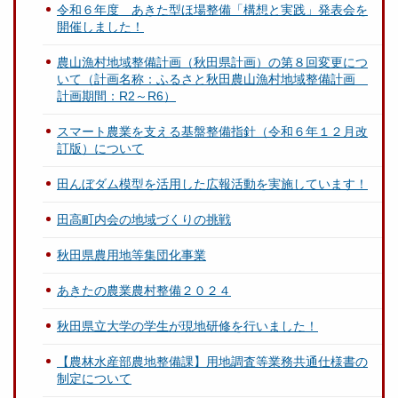
令和６年度 あきた型ほ場整備「構想と実践」発表会を
開催しました！
農山漁村地域整備計画（秋田県計画）の第８回変更につ
いて（計画名称：ふるさと秋田農山漁村地域整備計画
計画期間：R2～R6）
スマート農業を支える基盤整備指針（令和６年１２月改
訂版）について
田んぼダム模型を活用した広報活動を実施しています！
田高町内会の地域づくりの挑戦
秋田県農用地等集団化事業
あきたの農業農村整備２０２４
秋田県立大学の学生が現地研修を行いました！
【農林水産部農地整備課】用地調査等業務共通仕様書の
制定について