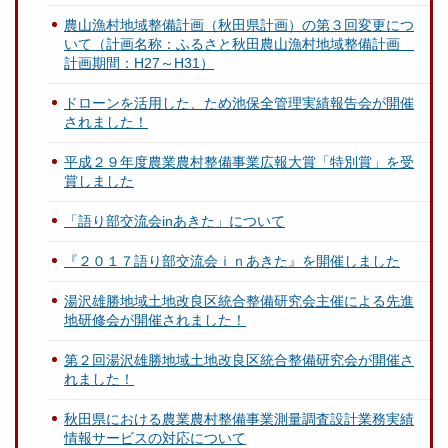
農山漁村地域整備計画（秋田県計画）の第３回変更につ
いて（計画名称：ふるさと秋田農山漁村地域整備計画
計画期間：H27～H31）
ドローンを活用した、ため池保全管理実績報告会が開催
されました！
平成２９年度農業農村整備事業広報大賞「特別賞」を受
賞しました
「語り部交流会inあきた」について
『２０１７語り部交流会ｉｎあきた』を開催しました
湯沢雄勝地域土地改良区統合整備研究会主催による先進
地研修会が開催されました！
第２回湯沢雄勝地域土地改良区統合整備研究会が開催さ
れました！
秋田県における農業農村整備事業測量調査設計業務実績
情報サービスの対応について