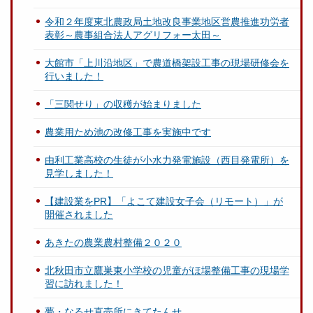
令和２年度東北農政局土地改良事業地区営農推進功労者
表彰～農事組合法人アグリフォー太田～
大館市「上川沿地区」で農道橋架設工事の現場研修会を
行いました！
「三関せり」の収穫が始まりました
農業用ため池の改修工事を実施中です
由利工業高校の生徒が小水力発電施設（西目発電所）を
見学しました！
【建設業をPR】「よこて建設女子会（リモート）」が
開催されました
あきたの農業農村整備２０２０
北秋田市立鷹巣東小学校の児童がほ場整備工事の現場学
習に訪れました！
夢・なるせ直売所にきてたんせ