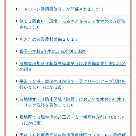
「ドローン活用研修会」が開催されました！
第１３回食料・環境・ふるさとを考える女性の会が開催
されました
あきたの農業農村整備２０１７
綴子小学校5年生による稲刈り体験
農地集積加速化基盤整備事業（ほ場整備事業）末広地区
の紹介
平沢・金浦・象潟の３漁港で一斉クリーンアップ活動を
行いました（にかほ市）
農地地すべり防止区域「除野」において集水井の排水ボ
ーリング洗浄を実施しました
畑地区でほ場整備の起工式・安全祈願祭が行われました
（にかほ市）
平成２８年度農業農村整備優良地区コンクールで美郷町