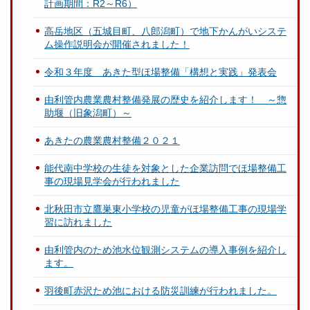
計画期間：R2～R6）
高岳地区（五城目町、八郎潟町）で地下かんがいシステ
ム操作説明会が開催されました！
令和３年度 あきた型ほ場整備「構想と実践」発表会
由利管内農業農村整備発展の歴史を紹介します！ ～惣
助堰（旧象潟町）～
あきたの農業農村整備２０２１
能代南中学校の生徒を対象とした企業訪問でほ場整備工
事の現場見学会が行われました
北秋田市立鷹巣東小学校の児童がほ場整備工事の現場学
習に訪れました
由利管内のため池水位観測システムの導入事例を紹介し
ます。
羽後町赤沢ため池における防災訓練が行われました。