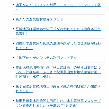
地下かんがいシステム利用マニュアル～リーフレット版
～
あきたの農業農村整備２０１８
平根地区ほ場整備の竣工式が行われました（由利本荘市
鳥海町）
羽後町で農業用ため池の決壊を想定した防災訓練が行わ
れました！
「地下かんがいシステム利用マニュアル」
農山漁村地域整備計画（秋田県計画）の第４回変更につ
いて（計画名称：ふるさと秋田農山漁村地域整備計画
計画期間：H27～H31）
第３回湯沢雄勝地域土地改良区統合整備研究会が開催さ
れました！
秋田県農業水利施設を活用した小水力等発電マスタープ
ランを更新しました（平成30年4月更新）