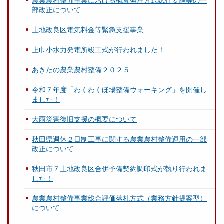
農業農村整備事業における概算発注方式試行要綱等の一
部改正について
土地改良区電気料金等緊急支援事業
上巾小水力発電所竣工式が行われました！
あきたの農業農村整備２０２５
令和７年度「わくわくほ場整備ウォーキング」を開催し
ました！
大雨災害復旧支援の概要について
秋田県週休２日制工事に関する農業農村整備運用の一部
改正について
秋田市７土地改良区合併予備契約調印式が執り行われま
した！
農業農村整備事業総合評価落札方式（業務方針提案型）
について