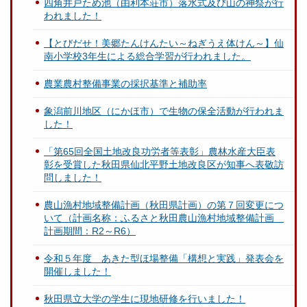
四角井戸ため池（由利本荘市）落水式及び山の神祭が行
われました！
【とびだせ！美郷たんけんたい～ねぎうえ体けん～】仙
南小学校3年生による総合学習が行われました。
農業農村整備事業の採択基準と補助率
象潟前川地区（にかほ市）で生物の保全活動が行われま
した！
「第65回全国土地改良功労者等表彰」農林水産大臣表
彰を受賞した秋田県仙北平野土地改良区が知事へ表敬訪
問しました！
農山漁村地域整備計画（秋田県計画）の第７回変更につ
いて（計画名称：ふるさと秋田農山漁村地域整備計画
計画期間：R2～R6）
令和５年度 あきた型ほ場整備「構想と実践」発表会を
開催しました！
秋田県立大学の学生に現地研修を行いました！