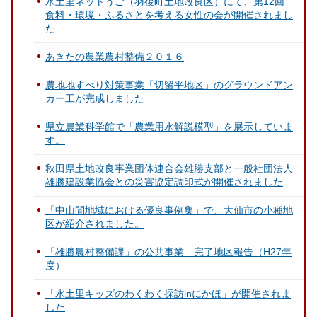
水土里ネットうご（羽後町土地改良区）にて、第12回
食料・環境・ふるさとを考える女性の会が開催されまし
た
あきたの農業農村整備２０１６
農地地すべり対策事業「切留平地区」のグラウンドアン
カー工が完成しました
県立農業科学館で「農業用水解説模型」を展示していま
す。
秋田県土地改良事業団体連合会雄勝支部と一般社団法人
雄勝建設業協会との災害協定調印式が開催されました
「中山間地域における優良事例集」で、大仙市の小種地
区が紹介されました。
「雄勝農村整備課」の公共事業 完了地区報告（H27年
度）
「水土里キッズのわくわく探訪inにかほ」が開催されま
した