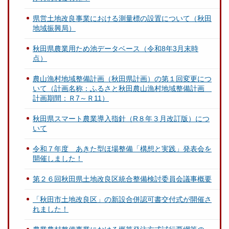
県営土地改良事業における測量標の設置について（秋田
地域振興局）
秋田県農業用ため池データベース（令和8年3月末時
点）
農山漁村地域整備計画（秋田県計画）の第１回変更につ
いて（計画名称：ふるさと秋田農山漁村地域整備計画
計画期間：Ｒ7～Ｒ11）
秋田県スマート農業導入指針（R８年３月改訂版）につ
いて
令和７年度 あきた型ほ場整備「構想と実践」発表会を
開催しました！
第２６回秋田県土地改良区統合整備検討委員会議事概要
「秋田市土地改良区」の新設合併認可書交付式が開催さ
れました！