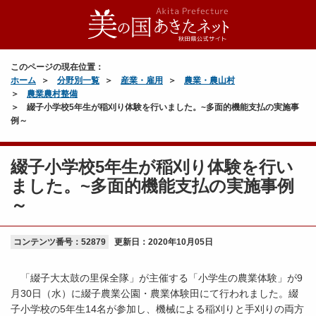
このページの現在位置：
ホーム
分野別一覧
産業・雇用
農業・農山村
農業農村整備
綴子小学校5年生が稲刈り体験を行いました。~多面的機能支払の実施事
例～
綴子小学校5年生が稲刈り体験を行い
ました。~多面的機能支払の実施事例
～
コンテンツ番号：52879
更新日：
2020年10月05日
「綴子大太鼓の里保全隊」が主催する「小学生の農業体験」が9
月30日（水）に綴子農業公園・農業体験田にて行われました。綴
子小学校の5年生14名が参加し、機械による稲刈りと手刈りの両方