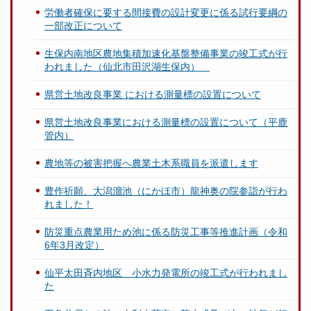
労働者確保に要する間接費の設計変更に係る試行要綱の
一部改正について
生保内南地区農地集積加速化基盤整備事業の竣工式が行
われました（仙北市田沢湖生保内）
県営土地改良事業 における測量標の設置について
県営土地改良事業における測量標の設置について（平鹿
管内）
農地等の被害把握へ農業土木系職員を派遣します
豊作祈願、大潟溜池（にかほ市）龍神奥の院参詣が行わ
れました！
防災重点農業用ため池に係る防災工事等推進計画（令和
6年3月改定）
仙平太田斉内地区 小水力発電所の竣工式が行われまし
た