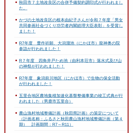
秋田市７土地改良区の合併予備契約調印式が行われまし
た。
かづの土地改良区の根本由紀子さんが令和７年度「男女
共同参画社会づくり功労者内閣総理大臣表彰」を受賞し
ました！
R7年度 豊作祈願、大潟溜池（にかほ市）龍神奥の院
参詣が行われました！
R７年度 四角井戸ため池（由利本荘市）落水式及び山
の神祭が行われました！
R7年度 象潟前川地区（にかほ市）で生物の保全活動
が行われました！
五里合地区農地集積加速化基盤整備事業の竣工式典が行
われました（男鹿市五里合）
農山漁村地域整備計画（秋田県計画）の策定について
（計画名称：ふるさと秋田農山漁村地域整備計画（第４
期） 計画期間：R7～R11）