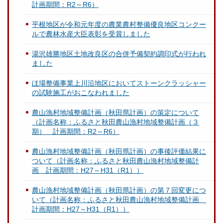
計画期間：R2～R6）
平根地区が令和元年度の農業農村整備優良地区コンクー
ルで農林水産大臣表彰を受賞しました
湯沢雄勝地区土地改良区の合併予備契約調印式が行われ
ました
ほ場整備事業上川沿地区においてストーンクラッシャー
の試験施工がおこなわれました
農山漁村地域整備計画（秋田県計画）の策定について
（計画名称：ふるさと秋田農山漁村地域整備計画（３
期） 計画期間：R2～R6）
農山漁村地域整備計画（秋田県計画）の事後評価結果に
ついて（計画名称：ふるさと秋田農山漁村地域整備計
画 計画期間：H27～H31（R1））
農山漁村地域整備計画（秋田県計画）の第７回変更につ
いて（計画名称：ふるさと秋田農山漁村地域整備計画
計画期間：H27～H31（R1））