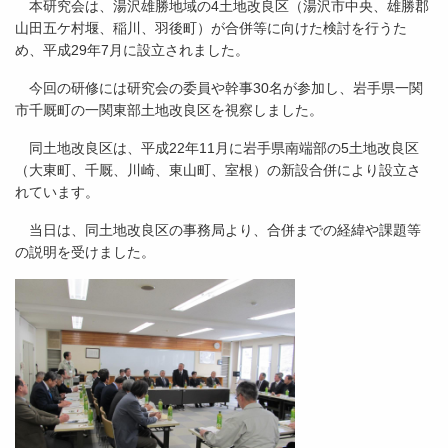
本研究会は、湯沢雄勝地域の4土地改良区（湯沢市中央、雄勝郡
山田五ケ村堰、稲川、羽後町）が合併等に向けた検討を行うた
め、平成29年7月に設立されました。
今回の研修には研究会の委員や幹事30名が参加し、岩手県一関
市千厩町の一関東部土地改良区を視察しました。
同土地改良区は、平成22年11月に岩手県南端部の5土地改良区
（大東町、千厩、川崎、東山町、室根）の新設合併により設立さ
れています。
当日は、同土地改良区の事務局より、合併までの経緯や課題等
の説明を受けました。