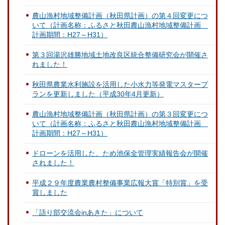
農山漁村地域整備計画（秋田県計画）の第４回変更につ
いて（計画名称：ふるさと秋田農山漁村地域整備計画
計画期間：H27～H31）
第３回湯沢雄勝地域土地改良区統合整備研究会が開催さ
れました！
秋田県農業水利施設を活用した小水力等発電マスタープ
ランを更新しました（平成30年4月更新）
農山漁村地域整備計画（秋田県計画）の第３回変更につ
いて（計画名称：ふるさと秋田農山漁村地域整備計画
計画期間：H27～H31）
ドローンを活用した、ため池保全管理実績報告会が開催
されました！
平成２９年度農業農村整備事業広報大賞「特別賞」を受
賞しました
「語り部交流会inあきた」について