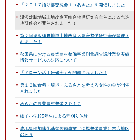
『２０１７語り部交流会ｉｎあきた』を開催しました
湯沢雄勝地域土地改良区統合整備研究会主催による先進
地研修会が開催されました！
第２回湯沢雄勝地域土地改良区統合整備研究会が開催さ
れました！
秋田県における農業農村整備事業測量調査設計業務実績
情報サービスの対応について
「ドローン活用研修会」が開催されました！
第１３回食料・環境・ふるさとを考える女性の会が開催
されました
あきたの農業農村整備２０１７
綴子小学校5年生による稲刈り体験
農地集積加速化基盤整備事業（ほ場整備事業）末広地区
の紹介