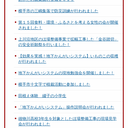
横手市の三嶋集落で防災訓練が行われました
第１５回食料・環境・ふるさとを考える女性の会が開催
されました！
上川沿地区のほ場整備事業で拡幅工事した「金谷踏切」
の安全祈願祭を行いました！
【効果を実感！地下かんがいシステム】いものこの収穫
が行われました
地下かんがいシステムの現地勉強会を開催しました！
横手市十文字で植栽活動に参加しました
田植え体験 綴子の小学生
「地下かんがいシステム」操作説明会が行われました
雄物川高校3年生を対象としたほ場整備工事の現場見学
会が行われました