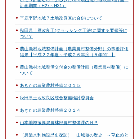
計画期間：H27～H31）
平鹿平野地域７土地改良区の合併について
秋田県土層改良工(クラッシング工法)に関する要領等に
ついて
農山漁村地域整備計画（農業農村整備分野）の事後評価
結果【平成２２年度～平成２６年度（５年間）】
農山漁村地域整備交付金の整備計画（農業農村整備）に
ついて
あきたの農業農村整備２０１５
秋田県土地改良区統合整備検討委員会
あきたの農業農村整備２０１４
山本地域振興局農林部農村整備課のＨＰ
（農業水利施設歴史探訪） 山城堰の歴史 ～草止めと