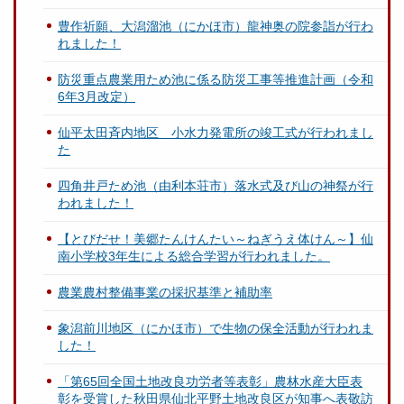
豊作祈願、大潟溜池（にかほ市）龍神奥の院参詣が行わ
れました！
防災重点農業用ため池に係る防災工事等推進計画（令和
6年3月改定）
仙平太田斉内地区 小水力発電所の竣工式が行われまし
た
四角井戸ため池（由利本荘市）落水式及び山の神祭が行
われました！
【とびだせ！美郷たんけんたい～ねぎうえ体けん～】仙
南小学校3年生による総合学習が行われました。
農業農村整備事業の採択基準と補助率
象潟前川地区（にかほ市）で生物の保全活動が行われま
した！
「第65回全国土地改良功労者等表彰」農林水産大臣表
彰を受賞した秋田県仙北平野土地改良区が知事へ表敬訪