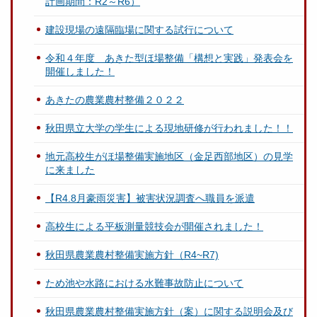
計画期間：R2～R6）
建設現場の遠隔臨場に関する試行について
令和４年度 あきた型ほ場整備「構想と実践」発表会を
開催しました！
あきたの農業農村整備２０２２
秋田県立大学の学生による現地研修が行われました！！
地元高校生がほ場整備実施地区（金足西部地区）の見学
に来ました
【R4.8月豪雨災害】被害状況調査へ職員を派遣
高校生による平板測量競技会が開催されました！
秋田県農業農村整備実施方針（R4~R7)
ため池や水路における水難事故防止について
秋田県農業農村整備実施方針（案）に関する説明会及び