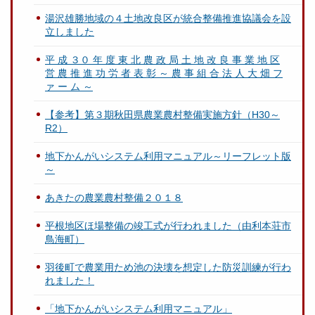
湯沢雄勝地域の４土地改良区が統合整備推進協議会を設
立しました
平 成 ３０ 年 度 東 北 農 政 局 土 地 改 良 事 業 地 区
営 農 推 進 功 労 者 表 彰 ～ 農 事 組 合 法 人 大 畑 フ
ァ ー ム ～
【参考】第３期秋田県農業農村整備実施方針（H30～
R2）
地下かんがいシステム利用マニュアル～リーフレット版
～
あきたの農業農村整備２０１８
平根地区ほ場整備の竣工式が行われました（由利本荘市
鳥海町）
羽後町で農業用ため池の決壊を想定した防災訓練が行わ
れました！
「地下かんがいシステム利用マニュアル」