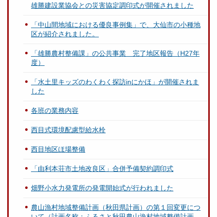
雄勝建設業協会との災害協定調印式が開催されました
「中山間地域における優良事例集」で、大仙市の小種地
区が紹介されました。
「雄勝農村整備課」の公共事業 完了地区報告（H27年
度）
「水土里キッズのわくわく探訪inにかほ」が開催されま
した
各班の業務内容
西目式環境配慮型給水栓
西目地区ほ場整備
「由利本荘市土地改良区」合併予備契約調印式
畑野小水力発電所の発電開始式が行われました
農山漁村地域整備計画（秋田県計画）の第１回変更につ
いて（計画名称：ふるさと秋田農山漁村地域整備計画