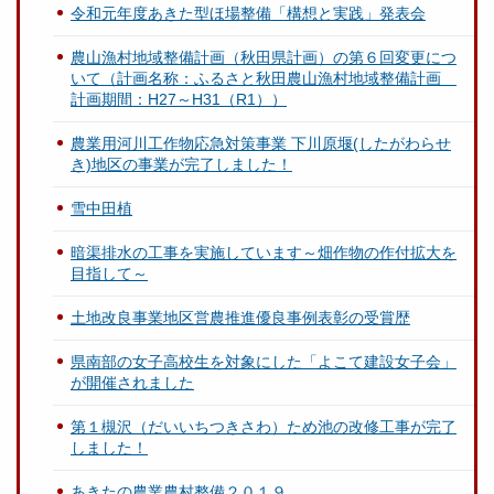
令和元年度あきた型ほ場整備「構想と実践」発表会
農山漁村地域整備計画（秋田県計画）の第６回変更につ
いて（計画名称：ふるさと秋田農山漁村地域整備計画
計画期間：H27～H31（R1））
農業用河川工作物応急対策事業 下川原堰(したがわらせ
き)地区の事業が完了しました！
雪中田植
暗渠排水の工事を実施しています～畑作物の作付拡大を
目指して～
土地改良事業地区営農推進優良事例表彰の受賞歴
県南部の女子高校生を対象にした「よこて建設女子会」
が開催されました
第１槻沢（だいいちつきさわ）ため池の改修工事が完了
しました！
あきたの農業農村整備２０１９