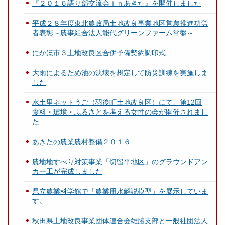
『２０１６語り部交流会ｉｎあきた』を開催しました
平成２８年度東北農政局土地改良事業地区営農推進功労
者表彰～農事組合法人能代グリーンファーム常盤～
にかほ市３土地改良区合併予備契約調印式
大雨によるため池の決壊を想定して防災訓練を実施しま
した
水土里ネットうご（羽後町土地改良区）にて、第12回
食料・環境・ふるさとを考える女性の会が開催されまし
た
あきたの農業農村整備２０１６
農地地すべり対策事業「切留平地区」のグラウンドアン
カー工が完成しました
県立農業科学館で「農業用水解説模型」を展示していま
す。
秋田県土地改良事業団体連合会雄勝支部と一般社団法人