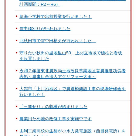
計画期間：R2～R6）
鳥海小学校で出前授業を行いました！
雪中稲刈りが行われました
北秋田市で雪中田植えが行われました
守りたい秋田の里地里山50 上羽立地域で標柱と看板
を設置しました
令和２年度東北農政局土地改良事業地区営農推進功労者
表彰～農事組合法人アグリフォー太田～
大館市「上川沿地区」で農道橋架設工事の現場研修会を
行いました！
「三関せり」の収穫が始まりました
農業用ため池の改修工事を実施中です
由利工業高校の生徒が小水力発電施設（西目発電所）を