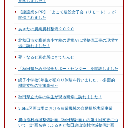
見学しました！
【建設業をPR】「よこて建設女子会（リモート）」が
開催されました
あきたの農業農村整備２０２０
北秋田市立鷹巣東小学校の児童がほ場整備工事の現場学
習に訪れました！
夢・なるせ直売所にきてたんせ
「秋田県ため池保全サポートセンター」を開設しました
綴子小学校5年生が稲刈り体験を行いました。~多面的
機能支払の実施事例～
秋田県立大学の学生が現地研修に訪れました！
3.6ha区画ほ場における農業機械の自動操舵実証事業
農山漁村地域整備計画（秋田県計画）の第１回変更につ
いて（計画名称：ふるさと秋田農山漁村地域整備計画