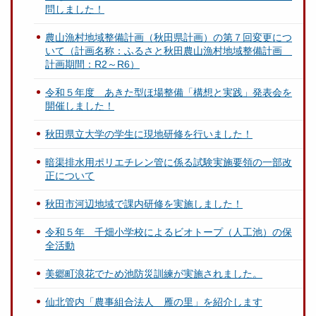
問しました！
農山漁村地域整備計画（秋田県計画）の第７回変更につ
いて（計画名称：ふるさと秋田農山漁村地域整備計画
計画期間：R2～R6）
令和５年度 あきた型ほ場整備「構想と実践」発表会を
開催しました！
秋田県立大学の学生に現地研修を行いました！
暗渠排水用ポリエチレン管に係る試験実施要領の一部改
正について
秋田市河辺地域で課内研修を実施しました！
令和５年 千畑小学校によるビオトープ（人工池）の保
全活動
美郷町浪花でため池防災訓練が実施されました。
仙北管内「農事組合法人 雁の里」を紹介します