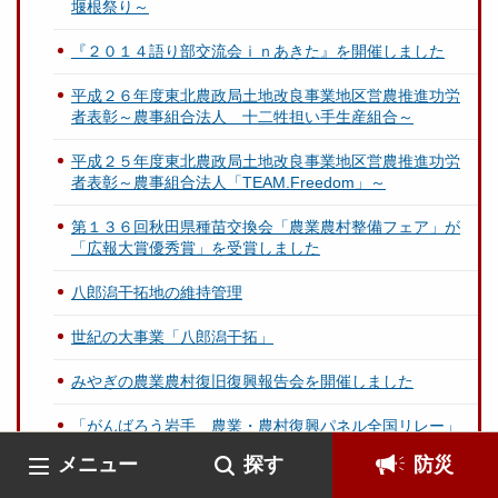
堰根祭り～
『２０１４語り部交流会ｉｎあきた』を開催しました
平成２６年度東北農政局土地改良事業地区営農推進功労
者表彰～農事組合法人 十二牲担い手生産組合～
平成２５年度東北農政局土地改良事業地区営農推進功労
者表彰～農事組合法人「TEAM.Freedom」～
第１３６回秋田県種苗交換会「農業農村整備フェア」が
「広報大賞優秀賞」を受賞しました
八郎潟干拓地の維持管理
世紀の大事業「八郎潟干拓」
みやぎの農業農村復旧復興報告会を開催しました
「がんばろう岩手 農業・農村復興パネル全国リレー」
を実施しました
メニュー
探す
防災
新山神社の裸まいり