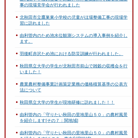
事の現場見学会が行われました
北秋田市立鷹巣東小学校の児童がほ場整備工事の現場学
習に訪れました
由利管内のため池水位観測システムの導入事例を紹介し
ます。
羽後町赤沢ため池における防災訓練が行われました。
秋田県立大学の学生が北秋田市前山で雑穀の収穫会を行
いました！
農業農村整備事業計画策定業務の価格積算基準の公表方
法について
秋田県立大学の学生が現地研修に訪れました！！
由利管内の「守りたい秋田の里地里山５０」の農村風景
を紹介します[その７：関地域]
由利管内の「守りたい秋田の里地里山５０」の農村風景