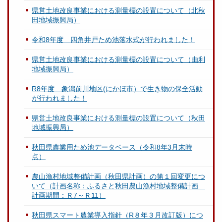
県営土地改良事業における測量標の設置について（北秋
田地域振興局）
令和8年度 四角井戸ため池落水式が行われました！
県営土地改良事業における測量標の設置について（由利
地域振興局）
R8年度 象潟前川地区(にかほ市）で生き物の保全活動
が行われました！
県営土地改良事業における測量標の設置について（秋田
地域振興局）
秋田県農業用ため池データベース（令和8年3月末時
点）
農山漁村地域整備計画（秋田県計画）の第１回変更につ
いて（計画名称：ふるさと秋田農山漁村地域整備計画
計画期間：Ｒ7～Ｒ11）
秋田県スマート農業導入指針（R８年３月改訂版）につ