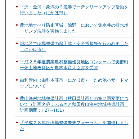
平沢・金浦・象潟の３漁港で一斉クリーンアップ活動を
行いました（にかほ市）
農地地すべり防止区域「除野」において集水井の排水ボ
ーリング洗浄を実施しました
畑地区でほ場整備の起工式・安全祈願祭が行われました
（にかほ市）
平成２８年度農業農村整備優良地区コンクールで美郷町
千畑土地改良区が農林水産大臣賞を受賞
由利管内（由利本荘市・にかほ市） ため池ハザードマ
ップについて
農山漁村地域整備計画（秋田県計画）の第２回変更につ
いて（計画名称：ふるさと秋田農山漁村地域整備計画
計画期間：H27～H31）
「平成２８年度ほ場整備未来フォーラム」を開催しまし
た