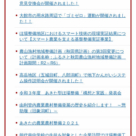
意見交換会が開催されました！
大館市の用水路周辺で「ゴミゼロ」運動が開催されまし
た！！
ほ場整備地区におけるスマート技術の現場実証結果につ
いて【スマート農業を支える基盤整備実証事業】
農山漁村地域整備計画（秋田県計画）の第3回変更につ
いて（計画名称：ふるさと秋田農山漁村地域整備計画
計画期間：R2～R6）
高岳地区（五城目町、八郎潟町）で地下かんがいシステ
ム操作説明会が開催されました！
令和３年度 あきた型ほ場整備「構想と実践」発表会
由利管内農業農村整備発展の歴史を紹介します！ ～惣
助堰（旧象潟町）～
あきたの農業農村整備２０２１
能代南中学校の生徒を対象とした企業訪問でほ場整備工