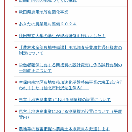
田高町内会の地域づくりの挑戦
秋田県農用地等集団化事業
あきたの農業農村整備２０２４
秋田県立大学の学生が現地研修を行いました！
【農林水産部農地整備課】用地調査等業務共通仕様書の
制定について
労働者確保に要する間接費の設計変更に係る試行要綱の
一部改正について
生保内南地区農地集積加速化基盤整備事業の竣工式が行
われました（仙北市田沢湖生保内）
県営土地改良事業 における測量標の設置について
県営土地改良事業における測量標の設置について（平鹿
管内）
農地等の被害把握へ農業土木系職員を派遣します