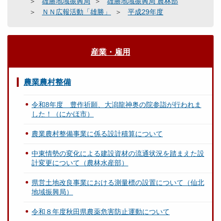
雄勝地域振興局
雄勝地域振興局 農林部
ＮＮ広報活動「雄勝」
平成29年度
産業・雇用
農業農村整備
令和8年度 豊作祈願、大潟龍神奥の院参詣が行われま
した！（にかほ市）
農業農村整備事業に係る設計積算について
中東情勢の変化による建設資材の流通状況を踏まえた設
計変更について（農林水産部）
県営土地改良事業における測量標の設置について（仙北
地域振興局）
令和８年度秋田県農薬危害防止運動について