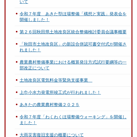
いて
令和７年度 あきた型ほ場整備「構想と実践」発表会を
開催しました！
第２６回秋田県土地改良区統合整備検討委員会議事概要
「秋田市土地改良区」の新設合併認可書交付式が開催さ
れました！
農業農村整備事業における概算発注方式試行要綱等の一
部改正について
土地改良区電気料金等緊急支援事業
上巾小水力発電所竣工式が行われました！
あきたの農業農村整備２０２５
令和７年度「わくわくほ場整備ウォーキング」を開催し
ました！
大雨災害復旧支援の概要について