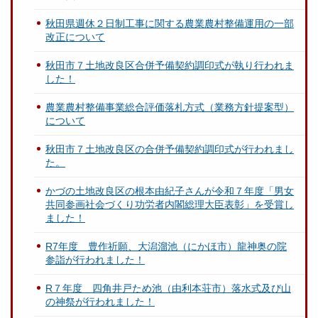
秋田県週休２日制工事に関する農業農村整備運用の一部
改正について
秋田市７土地改良区合併予備契約調印式が執り行われま
した！
農業農村整備事業総合評価落札方式（業務方針提案型）
について
秋田市７土地改良区の合併予備契約調印式が行われまし
た。
かづの土地改良区の根本由紀子さんが令和７年度「男女
共同参画社会づくり功労者内閣総理大臣表彰」を受賞し
ました！
R7年度 豊作祈願、大潟溜池（にかほ市）龍神奥の院
参詣が行われました！
R７年度 四角井戸ため池（由利本荘市）落水式及び山
の神祭が行われました！