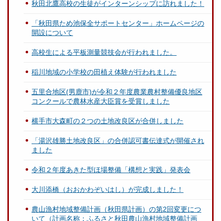
秋田北鷹高校の生徒がインターンシップに訪れました！
「秋田県ため池保全サポートセンター」ホームページの
開設について
高校生による平板測量競技会が行われました。
稲川地域の小学校の田植え体験が行われました
五里合地区(男鹿市)が令和２年度農業農村整備優良地区
コンクールで農林水産大臣賞を受賞しました
横手市大森町の２つの土地改良区が合併しました
「湯沢雄勝土地改良区」の合併認可書伝達式が開催され
ました
令和２年度あきた型ほ場整備「構想と実践」発表会
大川添橋（おおかわぞいはし）が完成しました！
農山漁村地域整備計画（秋田県計画）の第2回変更につ
いて（計画名称：ふるさと秋田農山漁村地域整備計画