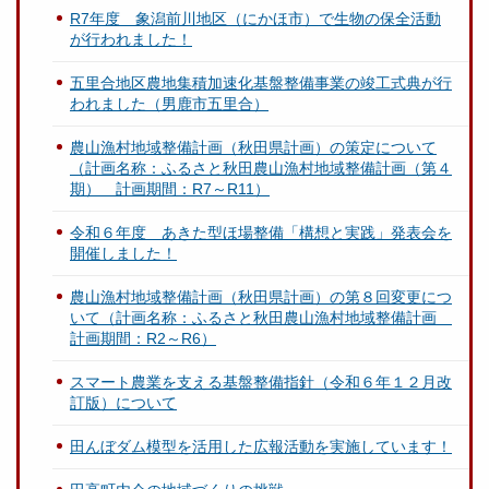
R7年度 象潟前川地区（にかほ市）で生物の保全活動
が行われました！
五里合地区農地集積加速化基盤整備事業の竣工式典が行
われました（男鹿市五里合）
農山漁村地域整備計画（秋田県計画）の策定について
（計画名称：ふるさと秋田農山漁村地域整備計画（第４
期） 計画期間：R7～R11）
令和６年度 あきた型ほ場整備「構想と実践」発表会を
開催しました！
農山漁村地域整備計画（秋田県計画）の第８回変更につ
いて（計画名称：ふるさと秋田農山漁村地域整備計画
計画期間：R2～R6）
スマート農業を支える基盤整備指針（令和６年１２月改
訂版）について
田んぼダム模型を活用した広報活動を実施しています！