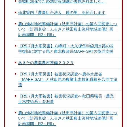
美郷町浪花でため池防災訓練が実施されました。
仙北管内「農事組合法人 雁の里」を紹介します
農山漁村地域整備計画（秋田県計画）の第６回変更につ
いて（計画名称：ふるさと秋田農山漁村地域整備計画
計画期間：R2～R6）
【R5.7月大雨災害】八峰町・大久保岱幹線用水路の災
害復旧に対する県と東北農政局MAFF-SATの協同支援
あきたの農業農村整備２０２３
【R5.7月大雨災害】被害状況調査へ農林水産省
（MAFF-SAT）と秋田県の農業土木技術職員を合同で派
遣
【R5.7月大雨被害】被害状況調査へ秋田県職員（農業
土木技術系）を派遣
農山漁村地域整備計画（秋田県計画）の第５回変更につ
いて（計画名称：ふるさと秋田農山漁村地域整備計画
計画期間：R2～R6）