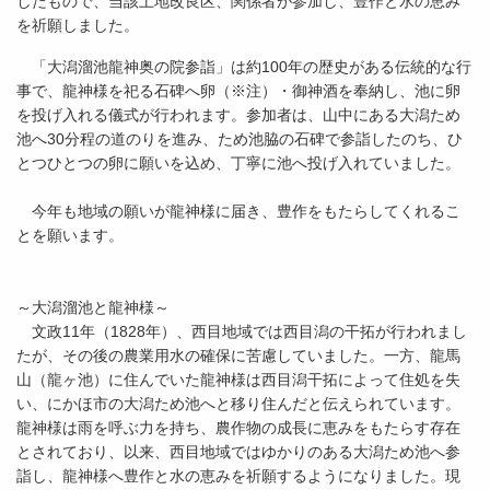
したもので、当該土地改良区、関係者が参加し、豊作と水の恵み
を祈願しました。
「大潟溜池龍神奥の院参詣」は約100年の歴史がある伝統的な行
事で、龍神様を祀る石碑へ卵（※注）・御神酒を奉納し、池に卵
を投げ入れる儀式が行われます。参加者は、山中にある大潟ため
池へ30分程の道のりを進み、ため池脇の石碑で参詣したのち、ひ
とつひとつの卵に願いを込め、丁寧に池へ投げ入れていました。
今年も地域の願いが龍神様に届き、豊作をもたらしてくれるこ
とを願います。
～大潟溜池と龍神様～
文政11年（1828年）、西目地域では西目潟の干拓が行われまし
たが、その後の農業用水の確保に苦慮していました。一方、龍馬
山（龍ヶ池）に住んでいた龍神様は西目潟干拓によって住処を失
い、にかほ市の大潟ため池へと移り住んだと伝えられています。
龍神様は雨を呼ぶ力を持ち、農作物の成長に恵みをもたらす存在
とされており、以来、西目地域ではゆかりのある大潟ため池へ参
詣し、龍神様へ豊作と水の恵みを祈願するようになりました。現