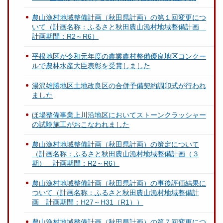
農山漁村地域整備計画（秋田県計画）の第１回変更につ
いて（計画名称：ふるさと秋田農山漁村地域整備計画
計画期間：R2～R6）
平根地区が令和元年度の農業農村整備優良地区コンクー
ルで農林水産大臣表彰を受賞しました
湯沢雄勝地区土地改良区の合併予備契約調印式が行われ
ました
ほ場整備事業上川沿地区においてストーンクラッシャー
の試験施工がおこなわれました
農山漁村地域整備計画（秋田県計画）の策定について
（計画名称：ふるさと秋田農山漁村地域整備計画（３
期） 計画期間：R2～R6）
農山漁村地域整備計画（秋田県計画）の事後評価結果に
ついて（計画名称：ふるさと秋田農山漁村地域整備計
画 計画期間：H27～H31（R1））
農山漁村地域整備計画（秋田県計画）の第７回変更につ