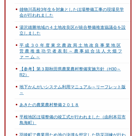
雄物川高校3年生を対象としたほ場整備工事の現場見学
会が行われました
湯沢雄勝地域の４土地改良区が統合整備推進協議会を設
立しました
平 成 ３０ 年 度 東 北 農 政 局 土 地 改 良 事 業 地 区
営 農 推 進 功 労 者 表 彰 ～ 農 事 組 合 法 人 大 畑 フ
ァ ー ム ～
【参考】第３期秋田県農業農村整備実施方針（H30～
R2）
地下かんがいシステム利用マニュアル～リーフレット版
～
あきたの農業農村整備２０１８
平根地区ほ場整備の竣工式が行われました（由利本荘市
鳥海町）
羽後町で農業用ため池の決壊を想定した防災訓練が行わ