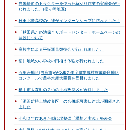
自動操縦のトラクターを使った草刈り作業の実演会が行
われました。(松ヶ崎地区)
秋田北鷹高校の生徒がインターンシップに訪れました！
「秋田県ため池保全サポートセンター」ホームページの
開設について
高校生による平板測量競技会が行われました。
稲川地域の小学校の田植え体験が行われました
五里合地区(男鹿市)が令和２年度農業農村整備優良地区
コンクールで農林水産大臣賞を受賞しました
横手市大森町の２つの土地改良区が合併しました
「湯沢雄勝土地改良区」の合併認可書伝達式が開催され
ました
令和２年度あきた型ほ場整備「構想と実践」発表会
大川添橋（おおかわぞいはし）が完成しました！