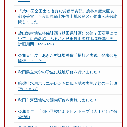
「第65回全国土地改良功労者等表彰」農林水産大臣表
彰を受賞した秋田県仙北平野土地改良区が知事へ表敬訪
問しました！
農山漁村地域整備計画（秋田県計画）の第７回変更につ
いて（計画名称：ふるさと秋田農山漁村地域整備計画
計画期間：R2～R6）
令和５年度 あきた型ほ場整備「構想と実践」発表会を
開催しました！
秋田県立大学の学生に現地研修を行いました！
暗渠排水用ポリエチレン管に係る試験実施要領の一部改
正について
秋田市河辺地域で課内研修を実施しました！
令和５年 千畑小学校によるビオトープ（人工池）の保
全活動