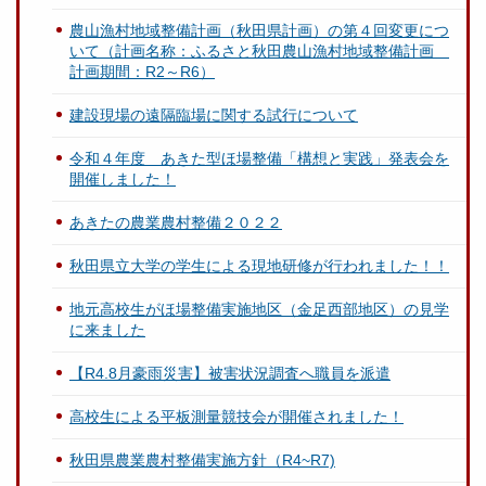
農山漁村地域整備計画（秋田県計画）の第４回変更につ
いて（計画名称：ふるさと秋田農山漁村地域整備計画
計画期間：R2～R6）
建設現場の遠隔臨場に関する試行について
令和４年度 あきた型ほ場整備「構想と実践」発表会を
開催しました！
あきたの農業農村整備２０２２
秋田県立大学の学生による現地研修が行われました！！
地元高校生がほ場整備実施地区（金足西部地区）の見学
に来ました
【R4.8月豪雨災害】被害状況調査へ職員を派遣
高校生による平板測量競技会が開催されました！
秋田県農業農村整備実施方針（R4~R7)