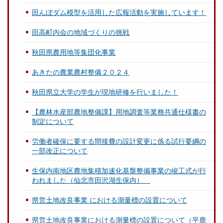
田んぼダム模型を活用した広報活動を実施しています！
田高町内会の地域づくりの挑戦
秋田県農用地等集団化事業
あきたの農業農村整備２０２４
秋田県立大学の学生が現地研修を行いました！
【農林水産部農地整備課】用地調査等業務共通仕様書の
制定について
労働者確保に要する間接費の設計変更に係る試行要綱の
一部改正について
生保内南地区農地集積加速化基盤整備事業の竣工式が行
われました（仙北市田沢湖生保内）
県営土地改良事業 における測量標の設置について
県営土地改良事業における測量標の設置について（平鹿