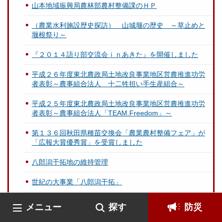
山本地域振興局農林部農村整備課のＨＰ
（農業水利施設歴史探訪） 山城堰の歴史 ～草止めと
堰根祭り～
『２０１４語り部交流会ｉｎあきた』を開催しました
平成２６年度東北農政局土地改良事業地区営農推進功労
者表彰～農事組合法人 十二牲担い手生産組合～
平成２５年度東北農政局土地改良事業地区営農推進功労
者表彰～農事組合法人「TEAM.Freedom」～
第１３６回秋田県種苗交換会「農業農村整備フェア」が
「広報大賞優秀賞」を受賞しました
八郎潟干拓地の維持管理
世紀の大事業「八郎潟干拓」
みやぎの農業農村復旧復興報告会を開催しました
メニュー
探す
防災
「がんばろう岩手 農業・農村復興パネル全国リレー」