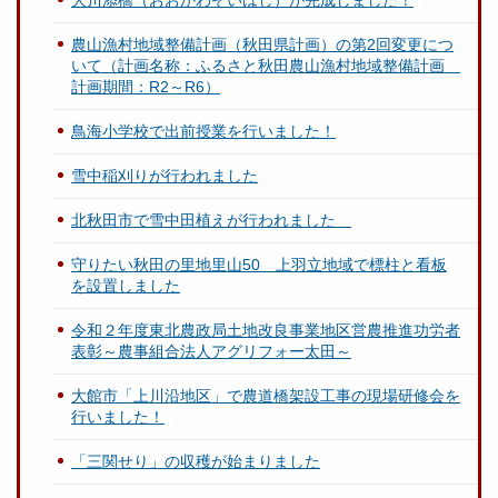
農山漁村地域整備計画（秋田県計画）の第2回変更につ
いて（計画名称：ふるさと秋田農山漁村地域整備計画
計画期間：R2～R6）
鳥海小学校で出前授業を行いました！
雪中稲刈りが行われました
北秋田市で雪中田植えが行われました
守りたい秋田の里地里山50 上羽立地域で標柱と看板
を設置しました
令和２年度東北農政局土地改良事業地区営農推進功労者
表彰～農事組合法人アグリフォー太田～
大館市「上川沿地区」で農道橋架設工事の現場研修会を
行いました！
「三関せり」の収穫が始まりました