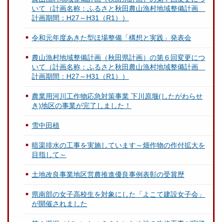
いて（計画名称：ふるさと秋田農山漁村地域整備計画
計画期間：H27～H31（R1））
令和元年度あきた型ほ場整備「構想と実践」発表会
農山漁村地域整備計画（秋田県計画）の第６回変更につ
いて（計画名称：ふるさと秋田農山漁村地域整備計画
計画期間：H27～H31（R1））
農業用河川工作物応急対策事業 下川原堰(したがわらせ
き)地区の事業が完了しました！
雪中田植
暗渠排水の工事を実施しています～畑作物の作付拡大を
目指して～
土地改良事業地区営農推進優良事例表彰の受賞歴
県南部の女子高校生を対象にした「よこて建設女子会」
が開催されました