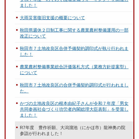
ました！
大雨災害復旧支援の概要について
秋田県週休２日制工事に関する農業農村整備運用の一部
改正について
秋田市７土地改良区合併予備契約調印式が執り行われま
した！
農業農村整備事業総合評価落札方式（業務方針提案型）
について
秋田市７土地改良区の合併予備契約調印式が行われまし
た。
かづの土地改良区の根本由紀子さんが令和７年度「男女
共同参画社会づくり功労者内閣総理大臣表彰」を受賞し
ました！
R7年度 豊作祈願、大潟溜池（にかほ市）龍神奥の院
参詣が行われました！