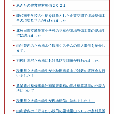
あきたの農業農村整備２０２１
能代南中学校の生徒を対象とした企業訪問でほ場整備工
事の現場見学会が行われました
北秋田市立鷹巣東小学校の児童がほ場整備工事の現場学
習に訪れました
由利管内のため池水位観測システムの導入事例を紹介し
ます。
羽後町赤沢ため池における防災訓練が行われました。
秋田県立大学の学生が北秋田市前山で雑穀の収穫会を行
いました！
農業農村整備事業計画策定業務の価格積算基準の公表方
法について
秋田県立大学の学生が現地研修に訪れました！！
由利管内の「守りたい秋田の里地里山５０」の農村風景