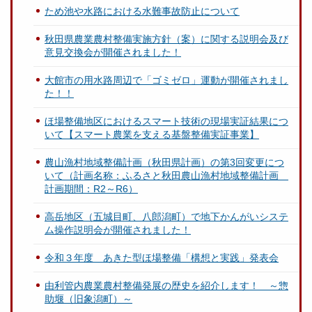
ため池や水路における水難事故防止について
秋田県農業農村整備実施方針（案）に関する説明会及び
意見交換会が開催されました！
大館市の用水路周辺で「ゴミゼロ」運動が開催されまし
た！！
ほ場整備地区におけるスマート技術の現場実証結果につ
いて【スマート農業を支える基盤整備実証事業】
農山漁村地域整備計画（秋田県計画）の第3回変更につ
いて（計画名称：ふるさと秋田農山漁村地域整備計画
計画期間：R2～R6）
高岳地区（五城目町、八郎潟町）で地下かんがいシステ
ム操作説明会が開催されました！
令和３年度 あきた型ほ場整備「構想と実践」発表会
由利管内農業農村整備発展の歴史を紹介します！ ～惣
助堰（旧象潟町）～