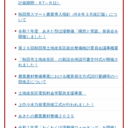
計画期間：Ｒ7～Ｒ11）
秋田県スマート農業導入指針（R８年３月改訂版）につ
いて
令和７年度 あきた型ほ場整備「構想と実践」発表会を
開催しました！
第２６回秋田県土地改良区統合整備検討委員会議事概要
「秋田市土地改良区」の新設合併認可書交付式が開催さ
れました！
農業農村整備事業における概算発注方式試行要綱等の一
部改正について
土地改良区電気料金等緊急支援事業
上巾小水力発電所竣工式が行われました！
あきたの農業農村整備２０２５
令和７年度「わくわくほ場整備ウォーキング」を開催し