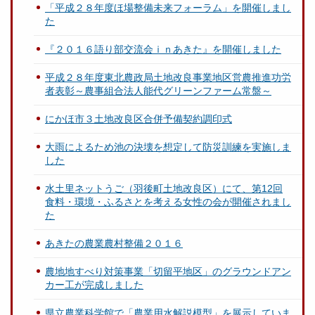
「平成２８年度ほ場整備未来フォーラム」を開催しまし
た
『２０１６語り部交流会ｉｎあきた』を開催しました
平成２８年度東北農政局土地改良事業地区営農推進功労
者表彰～農事組合法人能代グリーンファーム常盤～
にかほ市３土地改良区合併予備契約調印式
大雨によるため池の決壊を想定して防災訓練を実施しま
した
水土里ネットうご（羽後町土地改良区）にて、第12回
食料・環境・ふるさとを考える女性の会が開催されまし
た
あきたの農業農村整備２０１６
農地地すべり対策事業「切留平地区」のグラウンドアン
カー工が完成しました
県立農業科学館で「農業用水解説模型」を展示していま