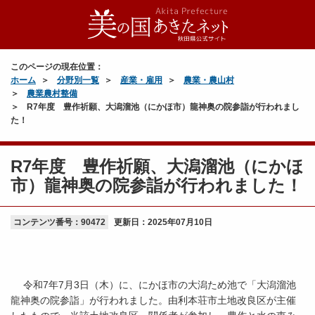
このページの現在位置：
ホーム
分野別一覧
産業・雇用
農業・農山村
農業農村整備
R7年度 豊作祈願、大潟溜池（にかほ市）龍神奥の院参詣が行われまし
た！
R7年度 豊作祈願、大潟溜池（にかほ
市）龍神奥の院参詣が行われました！
コンテンツ番号：90472
更新日：
2025年07月10日
令和7年7月3日（木）に、にかほ市の大潟ため池で「大潟溜池
龍神奥の院参詣」が行われました。由利本荘市土地改良区が主催