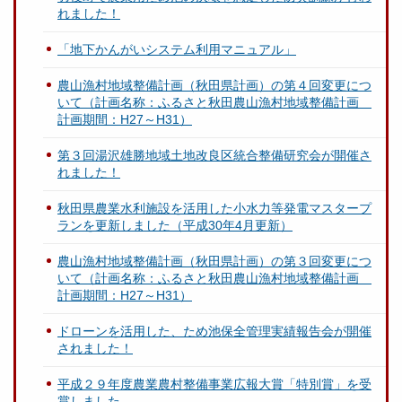
れました！
「地下かんがいシステム利用マニュアル」
農山漁村地域整備計画（秋田県計画）の第４回変更につ
いて（計画名称：ふるさと秋田農山漁村地域整備計画
計画期間：H27～H31）
第３回湯沢雄勝地域土地改良区統合整備研究会が開催さ
れました！
秋田県農業水利施設を活用した小水力等発電マスタープ
ランを更新しました（平成30年4月更新）
農山漁村地域整備計画（秋田県計画）の第３回変更につ
いて（計画名称：ふるさと秋田農山漁村地域整備計画
計画期間：H27～H31）
ドローンを活用した、ため池保全管理実績報告会が開催
されました！
平成２９年度農業農村整備事業広報大賞「特別賞」を受
賞しました