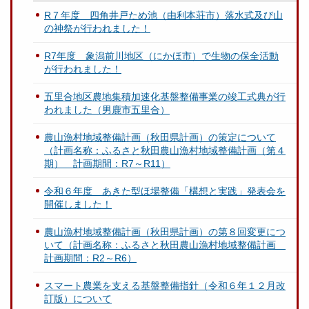
R７年度 四角井戸ため池（由利本荘市）落水式及び山
の神祭が行われました！
R7年度 象潟前川地区（にかほ市）で生物の保全活動
が行われました！
五里合地区農地集積加速化基盤整備事業の竣工式典が行
われました（男鹿市五里合）
農山漁村地域整備計画（秋田県計画）の策定について
（計画名称：ふるさと秋田農山漁村地域整備計画（第４
期） 計画期間：R7～R11）
令和６年度 あきた型ほ場整備「構想と実践」発表会を
開催しました！
農山漁村地域整備計画（秋田県計画）の第８回変更につ
いて（計画名称：ふるさと秋田農山漁村地域整備計画
計画期間：R2～R6）
スマート農業を支える基盤整備指針（令和６年１２月改
訂版）について