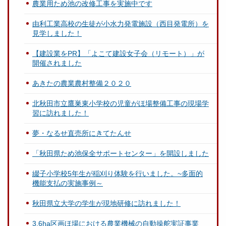
農業用ため池の改修工事を実施中です
由利工業高校の生徒が小水力発電施設（西目発電所）を
見学しました！
【建設業をPR】「よこて建設女子会（リモート）」が
開催されました
あきたの農業農村整備２０２０
北秋田市立鷹巣東小学校の児童がほ場整備工事の現場学
習に訪れました！
夢・なるせ直売所にきてたんせ
「秋田県ため池保全サポートセンター」を開設しました
綴子小学校5年生が稲刈り体験を行いました。~多面的
機能支払の実施事例～
秋田県立大学の学生が現地研修に訪れました！
3.6ha区画ほ場における農業機械の自動操舵実証事業