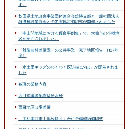
す。
秋田県土地改良事業団体連合会雄勝支部と一般社団法人
雄勝建設業協会との災害協定調印式が開催されました
「中山間地域における優良事例集」で、大仙市の小種地
区が紹介されました。
「雄勝農村整備課」の公共事業 完了地区報告（H27年
度）
「水土里キッズのわくわく探訪inにかほ」が開催されま
した
各班の業務内容
西目式環境配慮型給水栓
西目地区ほ場整備
「由利本荘市土地改良区」合併予備契約調印式