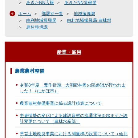
あきたNN広報
あきたNN情報局
ホーム
部署別一覧
地域振興局
由利地域振興局
由利地域振興局 農林部
農村整備課
産業・雇用
農業農村整備
令和8年度 豊作祈願、大潟龍神奥の院参詣が行われま
した！（にかほ市）
農業農村整備事業に係る設計積算について
中東情勢の変化による建設資材の流通状況を踏まえた設
計変更について（農林水産部）
県営土地改良事業における測量標の設置について（仙北