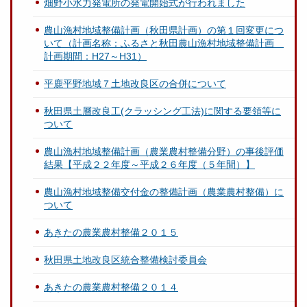
畑野小水力発電所の発電開始式が行われました
農山漁村地域整備計画（秋田県計画）の第１回変更につ
いて（計画名称：ふるさと秋田農山漁村地域整備計画
計画期間：H27～H31）
平鹿平野地域７土地改良区の合併について
秋田県土層改良工(クラッシング工法)に関する要領等に
ついて
農山漁村地域整備計画（農業農村整備分野）の事後評価
結果【平成２２年度～平成２６年度（５年間）】
農山漁村地域整備交付金の整備計画（農業農村整備）に
ついて
あきたの農業農村整備２０１５
秋田県土地改良区統合整備検討委員会
あきたの農業農村整備２０１４