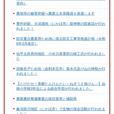
管内）
農地等の被害把握へ農業土木系職員を派遣します
豊作祈願、大潟溜池（にかほ市）龍神奥の院参詣が行わ
れました！
防災重点農業用ため池に係る防災工事等推進計画（令和
6年3月改定）
仙平太田斉内地区 小水力発電所の竣工式が行われまし
た
四角井戸ため池（由利本荘市）落水式及び山の神祭が行
われました！
【とびだせ！美郷たんけんたい～ねぎうえ体けん～】仙
南小学校3年生による総合学習が行われました。
農業農村整備事業の採択基準と補助率
象潟前川地区（にかほ市）で生物の保全活動が行われま
した！