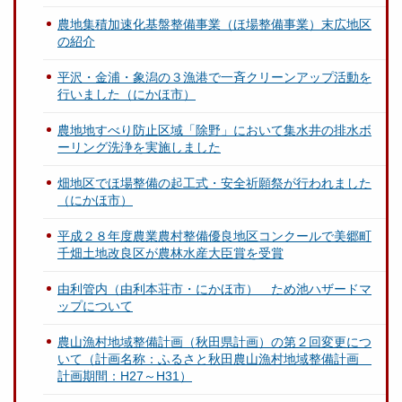
農地集積加速化基盤整備事業（ほ場整備事業）末広地区
の紹介
平沢・金浦・象潟の３漁港で一斉クリーンアップ活動を
行いました（にかほ市）
農地地すべり防止区域「除野」において集水井の排水ボ
ーリング洗浄を実施しました
畑地区でほ場整備の起工式・安全祈願祭が行われました
（にかほ市）
平成２８年度農業農村整備優良地区コンクールで美郷町
千畑土地改良区が農林水産大臣賞を受賞
由利管内（由利本荘市・にかほ市） ため池ハザードマ
ップについて
農山漁村地域整備計画（秋田県計画）の第２回変更につ
いて（計画名称：ふるさと秋田農山漁村地域整備計画
計画期間：H27～H31）