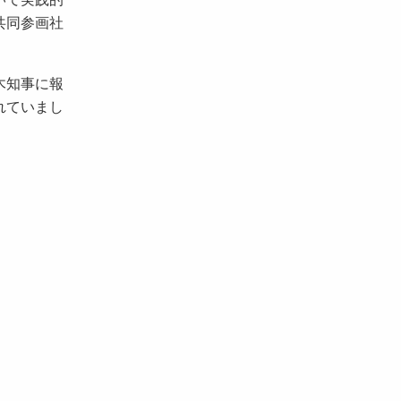
共同参画社
木知事に報
れていまし