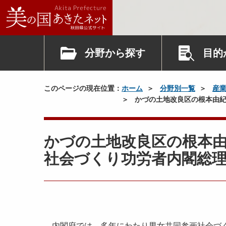
分野から探す
目的
このページの現在位置：
ホーム
分野別一覧
産
かづの土地改良区の根本由紀
かづの土地改良区の根本
社会づくり功労者内閣総
内閣府では、多年にわたり男女共同参画社会づく