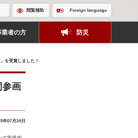
閲覧補助
Foreign language
事業者の方
防災
彰」を受賞しました！
同参画
25年07月24日
いて実践的