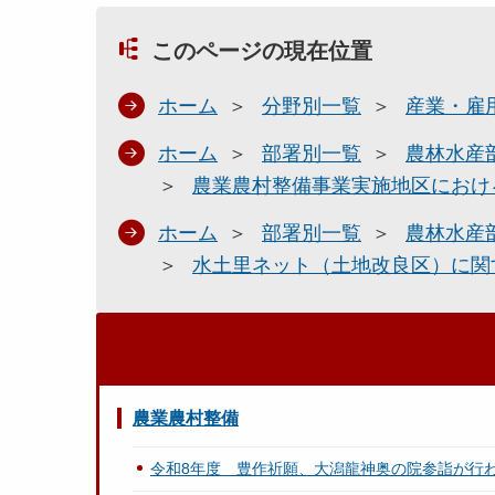
このページの現在位置
ホーム
分野別一覧
産業・雇
ホーム
部署別一覧
農林水産
農業農村整備事業実施地区におけ
ホーム
部署別一覧
農林水産
水土里ネット（土地改良区）に関
農業農村整備
令和8年度 豊作祈願、大潟龍神奥の院参詣が行