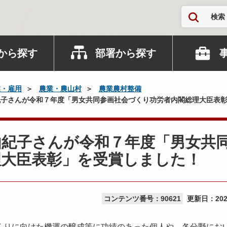
検索
から探す
部署から探す
業・雇用
農業・農山村
農業農村整備
子さんが令和７年度「男女共同参画社会づくり功労者内閣総理大臣表
由紀子さんが令和７年度「男女共
理大臣表彰」を受賞しました！
コンテンツ番号：90621
更新日：
20
りに向けた機運の醸成等に功績のあった個人や、各分野にお