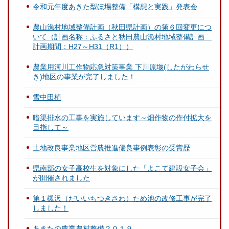
令和元年度あきた型ほ場整備「構想と実践」発表会
農山漁村地域整備計画（秋田県計画）の第６回変更につ
いて（計画名称：ふるさと秋田農山漁村地域整備計画
計画期間：H27～H31（R1））
農業用河川工作物応急対策事業 下川原堰(したがわらせ
き)地区の事業が完了しました！
雪中田植
暗渠排水の工事を実施しています～畑作物の作付拡大を
目指して～
土地改良事業地区営農推進優良事例表彰の受賞歴
県南部の女子高校生を対象にした「よこて建設女子会」
が開催されました
第１槻沢（だいいちつきさわ）ため池の改修工事が完了
しました！
あきたの農業農村整備２０１９