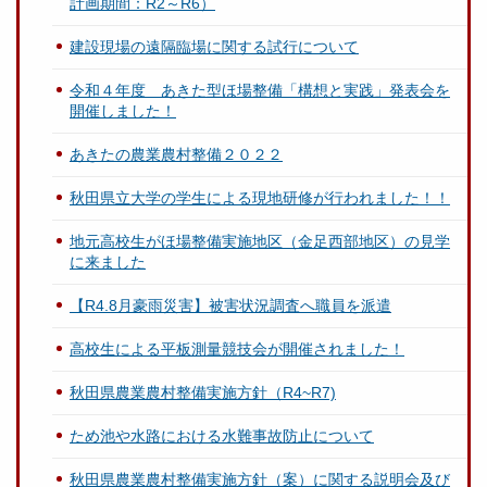
計画期間：R2～R6）
建設現場の遠隔臨場に関する試行について
令和４年度 あきた型ほ場整備「構想と実践」発表会を
開催しました！
あきたの農業農村整備２０２２
秋田県立大学の学生による現地研修が行われました！！
地元高校生がほ場整備実施地区（金足西部地区）の見学
に来ました
【R4.8月豪雨災害】被害状況調査へ職員を派遣
高校生による平板測量競技会が開催されました！
秋田県農業農村整備実施方針（R4~R7)
ため池や水路における水難事故防止について
秋田県農業農村整備実施方針（案）に関する説明会及び