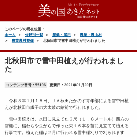
このページの現在位置：
ホーム
分野別一覧
産業・雇用
農業・農山村
農業農村整備
北秋田市で雪中田植えが行われました
北秋田市で雪中田植えが行われまし
た
コンテンツ番号：55196
更新日：
2021年01月20日
令和３年１月１５日、ＪＡ秋田たかのす青年部による雪中田植
えが北秋田市綴子の大太鼓の館前で行われました。
雪中田植えは、水田に見立てた６尺（１．８メートル）四方の
雪棚に、稲わらや豆がらで作った束１６本を苗に見立てて植える
行事です。植えた稲は２月に行われる雪中稲刈りで刈られます