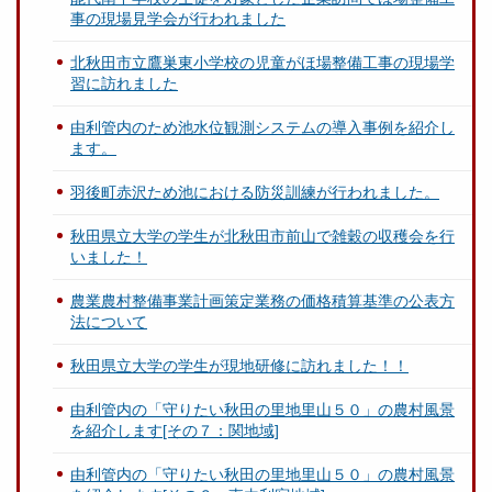
事の現場見学会が行われました
北秋田市立鷹巣東小学校の児童がほ場整備工事の現場学
習に訪れました
由利管内のため池水位観測システムの導入事例を紹介し
ます。
羽後町赤沢ため池における防災訓練が行われました。
秋田県立大学の学生が北秋田市前山で雑穀の収穫会を行
いました！
農業農村整備事業計画策定業務の価格積算基準の公表方
法について
秋田県立大学の学生が現地研修に訪れました！！
由利管内の「守りたい秋田の里地里山５０」の農村風景
を紹介します[その７：関地域]
由利管内の「守りたい秋田の里地里山５０」の農村風景