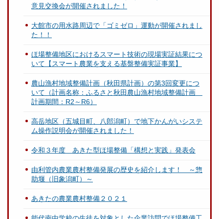
意見交換会が開催されました！
大館市の用水路周辺で「ゴミゼロ」運動が開催されまし
た！！
ほ場整備地区におけるスマート技術の現場実証結果につ
いて【スマート農業を支える基盤整備実証事業】
農山漁村地域整備計画（秋田県計画）の第3回変更につ
いて（計画名称：ふるさと秋田農山漁村地域整備計画
計画期間：R2～R6）
高岳地区（五城目町、八郎潟町）で地下かんがいシステ
ム操作説明会が開催されました！
令和３年度 あきた型ほ場整備「構想と実践」発表会
由利管内農業農村整備発展の歴史を紹介します！ ～惣
助堰（旧象潟町）～
あきたの農業農村整備２０２１
能代南中学校の生徒を対象とした企業訪問でほ場整備工