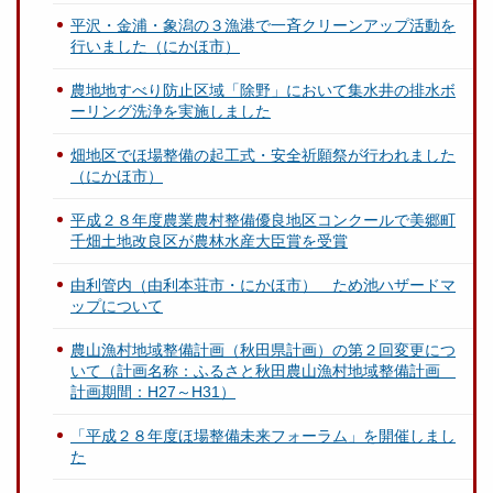
平沢・金浦・象潟の３漁港で一斉クリーンアップ活動を
行いました（にかほ市）
農地地すべり防止区域「除野」において集水井の排水ボ
ーリング洗浄を実施しました
畑地区でほ場整備の起工式・安全祈願祭が行われました
（にかほ市）
平成２８年度農業農村整備優良地区コンクールで美郷町
千畑土地改良区が農林水産大臣賞を受賞
由利管内（由利本荘市・にかほ市） ため池ハザードマ
ップについて
農山漁村地域整備計画（秋田県計画）の第２回変更につ
いて（計画名称：ふるさと秋田農山漁村地域整備計画
計画期間：H27～H31）
「平成２８年度ほ場整備未来フォーラム」を開催しまし
た