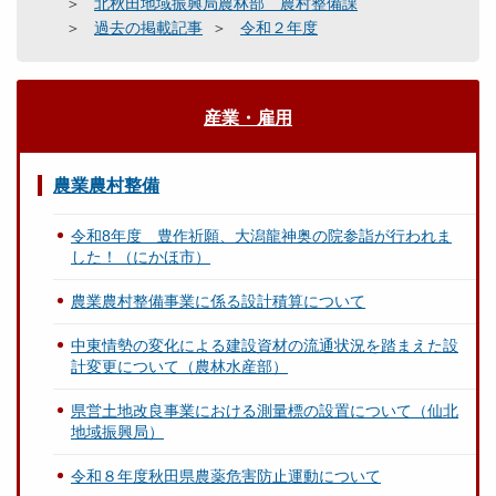
北秋田地域振興局農林部 農村整備課
過去の掲載記事
令和２年度
産業・雇用
農業農村整備
令和8年度 豊作祈願、大潟龍神奥の院参詣が行われま
した！（にかほ市）
農業農村整備事業に係る設計積算について
中東情勢の変化による建設資材の流通状況を踏まえた設
計変更について（農林水産部）
県営土地改良事業における測量標の設置について（仙北
地域振興局）
令和８年度秋田県農薬危害防止運動について