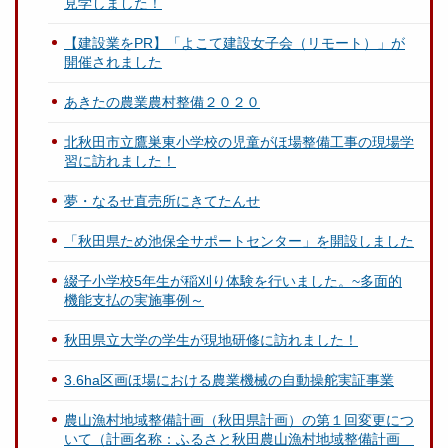
見学しました！
【建設業をPR】「よこて建設女子会（リモート）」が
開催されました
あきたの農業農村整備２０２０
北秋田市立鷹巣東小学校の児童がほ場整備工事の現場学
習に訪れました！
夢・なるせ直売所にきてたんせ
「秋田県ため池保全サポートセンター」を開設しました
綴子小学校5年生が稲刈り体験を行いました。~多面的
機能支払の実施事例～
秋田県立大学の学生が現地研修に訪れました！
3.6ha区画ほ場における農業機械の自動操舵実証事業
農山漁村地域整備計画（秋田県計画）の第１回変更につ
いて（計画名称：ふるさと秋田農山漁村地域整備計画