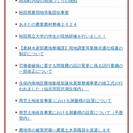
田高町内会の地域づくりの挑戦
秋田県農用地等集団化事業
あきたの農業農村整備２０２４
秋田県立大学の学生が現地研修を行いました！
【農林水産部農地整備課】用地調査等業務共通仕様書の
制定について
労働者確保に要する間接費の設計変更に係る試行要綱の
一部改正について
生保内南地区農地集積加速化基盤整備事業の竣工式が行
われました（仙北市田沢湖生保内）
県営土地改良事業 における測量標の設置について
県営土地改良事業における測量標の設置について（平鹿
管内）
農地等の被害把握へ農業土木系職員を派遣します