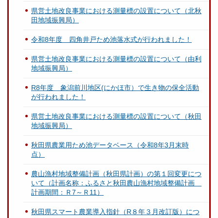
県営土地改良事業における測量標の設置について（北秋
田地域振興局）
令和8年度 四角井戸ため池落水式が行われました！
県営土地改良事業における測量標の設置について（由利
地域振興局）
R8年度 象潟前川地区(にかほ市）で生き物の保全活動
が行われました！
県営土地改良事業における測量標の設置について（秋田
地域振興局）
秋田県農業用ため池データベース（令和8年3月末時
点）
農山漁村地域整備計画（秋田県計画）の第１回変更につ
いて（計画名称：ふるさと秋田農山漁村地域整備計画
計画期間：Ｒ7～Ｒ11）
秋田県スマート農業導入指針（R８年３月改訂版）につ