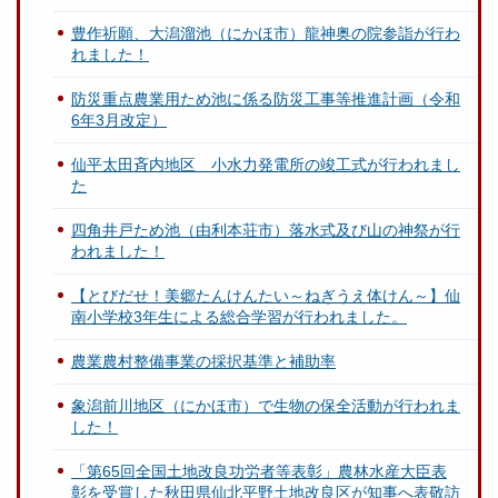
豊作祈願、大潟溜池（にかほ市）龍神奥の院参詣が行わ
れました！
防災重点農業用ため池に係る防災工事等推進計画（令和
6年3月改定）
仙平太田斉内地区 小水力発電所の竣工式が行われまし
た
四角井戸ため池（由利本荘市）落水式及び山の神祭が行
われました！
【とびだせ！美郷たんけんたい～ねぎうえ体けん～】仙
南小学校3年生による総合学習が行われました。
農業農村整備事業の採択基準と補助率
象潟前川地区（にかほ市）で生物の保全活動が行われま
した！
「第65回全国土地改良功労者等表彰」農林水産大臣表
彰を受賞した秋田県仙北平野土地改良区が知事へ表敬訪