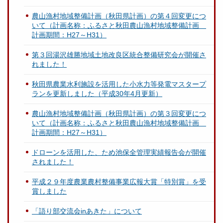
農山漁村地域整備計画（秋田県計画）の第４回変更につ
いて（計画名称：ふるさと秋田農山漁村地域整備計画
計画期間：H27～H31）
第３回湯沢雄勝地域土地改良区統合整備研究会が開催さ
れました！
秋田県農業水利施設を活用した小水力等発電マスタープ
ランを更新しました（平成30年4月更新）
農山漁村地域整備計画（秋田県計画）の第３回変更につ
いて（計画名称：ふるさと秋田農山漁村地域整備計画
計画期間：H27～H31）
ドローンを活用した、ため池保全管理実績報告会が開催
されました！
平成２９年度農業農村整備事業広報大賞「特別賞」を受
賞しました
「語り部交流会inあきた」について