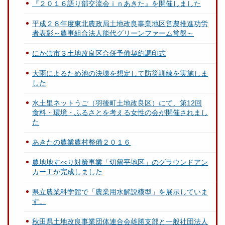
『２０１６語り部交流会ｉｎあきた』を開催しました
平成２８年度東北農政局土地改良事業地区営農推進功労
者表彰～農事組合法人能代グリーンファーム常盤～
にかほ市３土地改良区合併予備契約調印式
大雨によるため池の決壊を想定して防災訓練を実施しま
した
水土里ネットうご（羽後町土地改良区）にて、第12回
食料・環境・ふるさとを考える女性の会が開催されまし
た
あきたの農業農村整備２０１６
農地地すべり対策事業「切留平地区」のグラウンドアン
カー工が完成しました
県立農業科学館で「農業用水解説模型」を展示していま
す。
秋田県土地改良事業団体連合会雄勝支部と一般社団法人