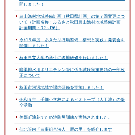
問しました！
農山漁村地域整備計画（秋田県計画）の第７回変更につ
いて（計画名称：ふるさと秋田農山漁村地域整備計画
計画期間：R2～R6）
令和５年度 あきた型ほ場整備「構想と実践」発表会を
開催しました！
秋田県立大学の学生に現地研修を行いました！
暗渠排水用ポリエチレン管に係る試験実施要領の一部改
正について
秋田市河辺地域で課内研修を実施しました！
令和５年 千畑小学校によるビオトープ（人工池）の保
全活動
美郷町浪花でため池防災訓練が実施されました。
仙北管内「農事組合法人 雁の里」を紹介します