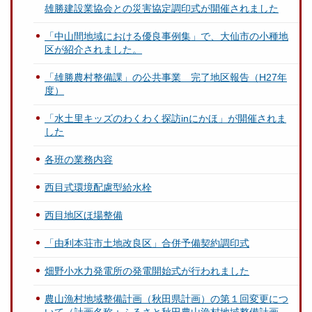
雄勝建設業協会との災害協定調印式が開催されました
「中山間地域における優良事例集」で、大仙市の小種地
区が紹介されました。
「雄勝農村整備課」の公共事業 完了地区報告（H27年
度）
「水土里キッズのわくわく探訪inにかほ」が開催されま
した
各班の業務内容
西目式環境配慮型給水栓
西目地区ほ場整備
「由利本荘市土地改良区」合併予備契約調印式
畑野小水力発電所の発電開始式が行われました
農山漁村地域整備計画（秋田県計画）の第１回変更につ