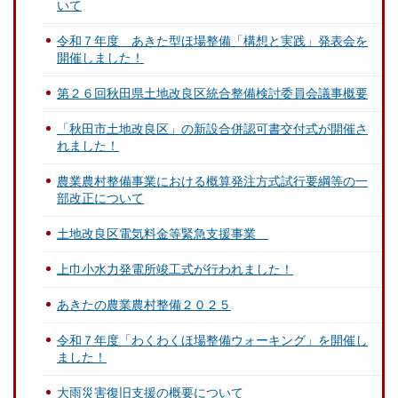
いて
令和７年度 あきた型ほ場整備「構想と実践」発表会を
開催しました！
第２６回秋田県土地改良区統合整備検討委員会議事概要
「秋田市土地改良区」の新設合併認可書交付式が開催さ
れました！
農業農村整備事業における概算発注方式試行要綱等の一
部改正について
土地改良区電気料金等緊急支援事業
上巾小水力発電所竣工式が行われました！
あきたの農業農村整備２０２５
令和７年度「わくわくほ場整備ウォーキング」を開催し
ました！
大雨災害復旧支援の概要について