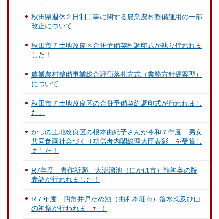
秋田県週休２日制工事に関する農業農村整備運用の一部
改正について
秋田市７土地改良区合併予備契約調印式が執り行われま
した！
農業農村整備事業総合評価落札方式（業務方針提案型）
について
秋田市７土地改良区の合併予備契約調印式が行われまし
た。
かづの土地改良区の根本由紀子さんが令和７年度「男女
共同参画社会づくり功労者内閣総理大臣表彰」を受賞し
ました！
R7年度 豊作祈願、大潟溜池（にかほ市）龍神奥の院
参詣が行われました！
R７年度 四角井戸ため池（由利本荘市）落水式及び山
の神祭が行われました！