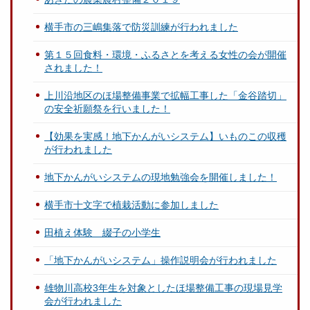
横手市の三嶋集落で防災訓練が行われました
第１５回食料・環境・ふるさとを考える女性の会が開催
されました！
上川沿地区のほ場整備事業で拡幅工事した「金谷踏切」
の安全祈願祭を行いました！
【効果を実感！地下かんがいシステム】いものこの収穫
が行われました
地下かんがいシステムの現地勉強会を開催しました！
横手市十文字で植栽活動に参加しました
田植え体験 綴子の小学生
「地下かんがいシステム」操作説明会が行われました
雄物川高校3年生を対象としたほ場整備工事の現場見学
会が行われました