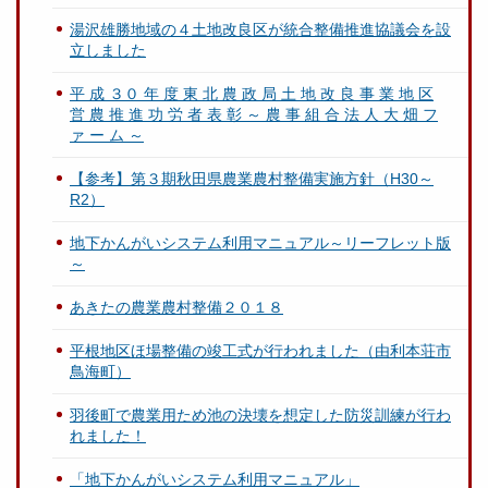
湯沢雄勝地域の４土地改良区が統合整備推進協議会を設
立しました
平 成 ３０ 年 度 東 北 農 政 局 土 地 改 良 事 業 地 区
営 農 推 進 功 労 者 表 彰 ～ 農 事 組 合 法 人 大 畑 フ
ァ ー ム ～
【参考】第３期秋田県農業農村整備実施方針（H30～
R2）
地下かんがいシステム利用マニュアル～リーフレット版
～
あきたの農業農村整備２０１８
平根地区ほ場整備の竣工式が行われました（由利本荘市
鳥海町）
羽後町で農業用ため池の決壊を想定した防災訓練が行わ
れました！
「地下かんがいシステム利用マニュアル」