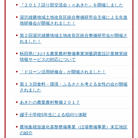
『２０１７語り部交流会ｉｎあきた』を開催しました
湯沢雄勝地域土地改良区統合整備研究会主催による先進
地研修会が開催されました！
第２回湯沢雄勝地域土地改良区統合整備研究会が開催さ
れました！
秋田県における農業農村整備事業測量調査設計業務実績
情報サービスの対応について
「ドローン活用研修会」が開催されました！
第１３回食料・環境・ふるさとを考える女性の会が開催
されました
あきたの農業農村整備２０１７
綴子小学校5年生による稲刈り体験
農地集積加速化基盤整備事業（ほ場整備事業）末広地区
の紹介