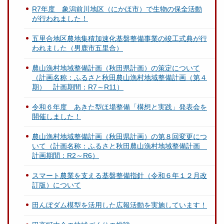
R7年度 象潟前川地区（にかほ市）で生物の保全活動
が行われました！
五里合地区農地集積加速化基盤整備事業の竣工式典が行
われました（男鹿市五里合）
農山漁村地域整備計画（秋田県計画）の策定について
（計画名称：ふるさと秋田農山漁村地域整備計画（第４
期） 計画期間：R7～R11）
令和６年度 あきた型ほ場整備「構想と実践」発表会を
開催しました！
農山漁村地域整備計画（秋田県計画）の第８回変更につ
いて（計画名称：ふるさと秋田農山漁村地域整備計画
計画期間：R2～R6）
スマート農業を支える基盤整備指針（令和６年１２月改
訂版）について
田んぼダム模型を活用した広報活動を実施しています！