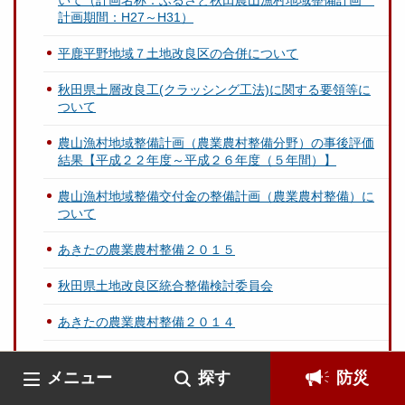
いて（計画名称：ふるさと秋田農山漁村地域整備計画
計画期間：H27～H31）
平鹿平野地域７土地改良区の合併について
秋田県土層改良工(クラッシング工法)に関する要領等に
ついて
農山漁村地域整備計画（農業農村整備分野）の事後評価
結果【平成２２年度～平成２６年度（５年間）】
農山漁村地域整備交付金の整備計画（農業農村整備）に
ついて
あきたの農業農村整備２０１５
秋田県土地改良区統合整備検討委員会
あきたの農業農村整備２０１４
山本地域振興局農林部農村整備課のＨＰ
メニュー
探す
防災
（農業水利施設歴史探訪） 山城堰の歴史 ～草止めと