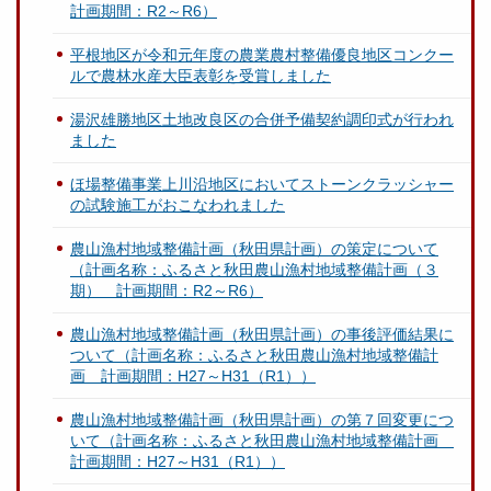
計画期間：R2～R6）
平根地区が令和元年度の農業農村整備優良地区コンクー
ルで農林水産大臣表彰を受賞しました
湯沢雄勝地区土地改良区の合併予備契約調印式が行われ
ました
ほ場整備事業上川沿地区においてストーンクラッシャー
の試験施工がおこなわれました
農山漁村地域整備計画（秋田県計画）の策定について
（計画名称：ふるさと秋田農山漁村地域整備計画（３
期） 計画期間：R2～R6）
農山漁村地域整備計画（秋田県計画）の事後評価結果に
ついて（計画名称：ふるさと秋田農山漁村地域整備計
画 計画期間：H27～H31（R1））
農山漁村地域整備計画（秋田県計画）の第７回変更につ
いて（計画名称：ふるさと秋田農山漁村地域整備計画
計画期間：H27～H31（R1））