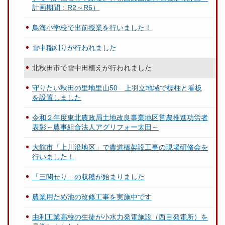
計画期間：R2～R6）
鳥海小学校で出前授業を行いました！
雪中稲刈りが行われました
北秋田市で雪中田植えが行われました
守りたい秋田の里地里山50 上羽立地域で標柱と看板
を設置しました
令和２年度東北農政局土地改良事業地区営農推進功労者
表彰～農事組合法人アグリフォー太田～
大館市「上川沿地区」で農道橋架設工事の現場研修会を
行いました！
「三関せり」の収穫が始まりました
農業用ため池の改修工事を実施中です
由利工業高校の生徒が小水力発電施設（西目発電所）を