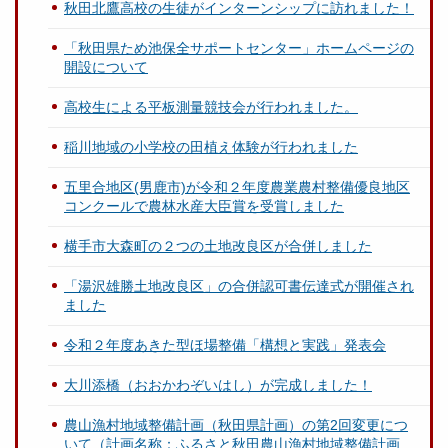
秋田北鷹高校の生徒がインターンシップに訪れました！
「秋田県ため池保全サポートセンター」ホームページの
開設について
高校生による平板測量競技会が行われました。
稲川地域の小学校の田植え体験が行われました
五里合地区(男鹿市)が令和２年度農業農村整備優良地区
コンクールで農林水産大臣賞を受賞しました
横手市大森町の２つの土地改良区が合併しました
「湯沢雄勝土地改良区」の合併認可書伝達式が開催され
ました
令和２年度あきた型ほ場整備「構想と実践」発表会
大川添橋（おおかわぞいはし）が完成しました！
農山漁村地域整備計画（秋田県計画）の第2回変更につ
いて（計画名称：ふるさと秋田農山漁村地域整備計画