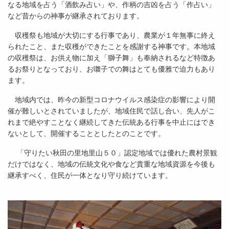
なる地域を占う「酒飲み占い」や、作柄の吉凶を占う「作占い」
など昔からの神事が継承されております。
収穫祭も地域が大切にする行事であり、農業が１年無事に終え
られたこと、また収穫ができたことを感謝する神事です。本地域
の収穫祭は、お供え物に加え「獅子舞」も奉納されるなど特徴あ
るお祭りとなっており、お囃子での舞はとても優雅で迫力もあり
ます。
地域内では、昨今の新型コロナウイルス感染症の影響により開
催が難しいとされていましたが、地域住民で話し合い、先人がこ
れまで絶やすことなく継続してきた伝統ある行事を中止にはでき
ないとして、開催することとしたとのことです。
「守りたい秋田の里地里山５０」認定地域では優れた農村景観
だけではなく、地域の伝統文化や食など貴重な地域資源を今後も
継承すべく、住民が一体となり守り続けています。