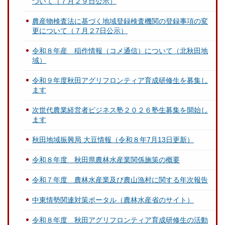
ついて（７月２９日公示）
農産物検査法に基づく地域登録検査機関の登録事項の変
更について（７月２7日公示）
令和８年産 稲作情報（コメ通信）について（北秋田地
域）
令和９年度秋田アグリフロンティア育成研修生を募集し
ます
次世代農業経営者ビジネス塾２０２６塾生募集を開始し
ます
秋田地域振興局 大豆情報（令和８年7月13日更新）
令和８年度 秋田県農林水産業関係施策の概要
令和７年度 農林水産業及び農山漁村に関する年次報告
中東情勢関連対策ポータル（農林水産省のサイト）
令和８年度 秋田アグリフロンティア育成研修生の活動