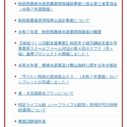
秋田県農林水産部農業関係補助事業に係る第三者委員会
（令和７年度開催）
秋田県農薬管理指導士認定事業について
令和７年度 秋田県農林水産業関係施策の概要
【地域づくり活動支援事業】秋田市で就労継続支援Ｂ型
事業所スクールファーム河辺が第４回ガクフク（学＋
福）連携プロジェクトを開催しました！
令和６年度 農林水産業及び農山漁村に関する年次報告
「守りたい秋田の里地里山５０」（令和７年度版）のパ
ンフレットが完成しました！
麦・大豆国産化プランについて
特定ライフル銃（ハーフライフル銃等）所持許可の特例
的運用について
農業試験場年表