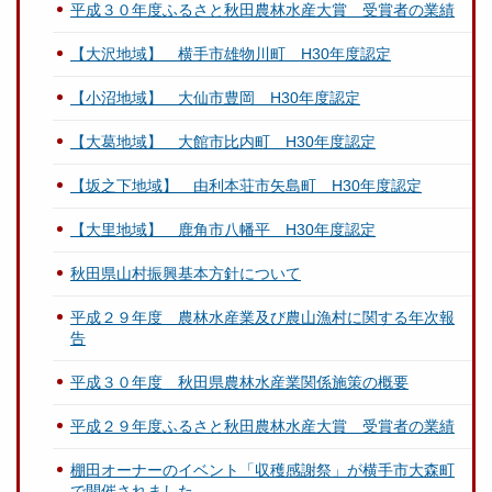
平成３０年度ふるさと秋田農林水産大賞 受賞者の業績
【大沢地域】 横手市雄物川町 H30年度認定
【小沼地域】 大仙市豊岡 H30年度認定
【大葛地域】 大館市比内町 H30年度認定
【坂之下地域】 由利本荘市矢島町 H30年度認定
【大里地域】 鹿角市八幡平 H30年度認定
秋田県山村振興基本方針について
平成２９年度 農林水産業及び農山漁村に関する年次報
告
平成３０年度 秋田県農林水産業関係施策の概要
平成２９年度ふるさと秋田農林水産大賞 受賞者の業績
棚田オーナーのイベント「収穫感謝祭」が横手市大森町
で開催されました