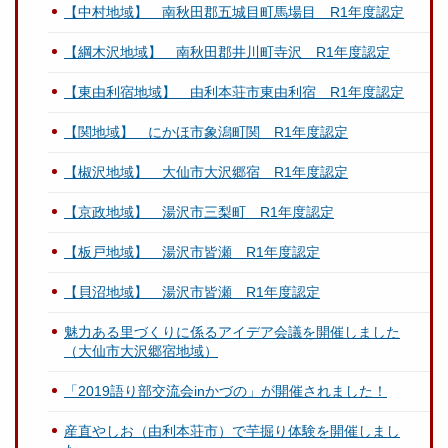
【中村地域】 南秋田郡五城目町馬場目 R1年度認定
【綱木沢地域】 南秋田郡井川町寺沢 R1年度認定
【東由利宿地域】 由利本荘市東由利宿 R1年度認定
【関地域】 にかほ市象潟町関 R1年度認定
【椒沢地域】 大仙市大沢郷宿 R1年度認定
【京政地域】 湯沢市三梨町 R1年度認定
【板戸地域】 湯沢市皆瀬 R1年度認定
【貝沼地域】 湯沢市皆瀬 R1年度認定
魅力ある里づくりに係るアイデア会議を開催しました
（大仙市大沢郷宿地域）
「2019語り部交流会inかづの」が開催されました！
産直やしお（由利本荘市）で芋掘り体験を開催しまし