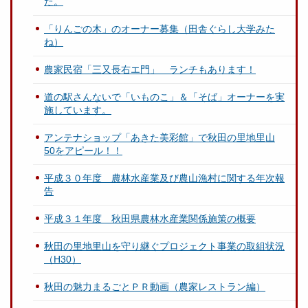
た。
「りんごの木」のオーナー募集（田舎ぐらし大学みた
ね）
農家民宿「三又長右エ門」 ランチもあります！
道の駅さんないで「いものこ」＆「そば」オーナーを実
施しています。
アンテナショップ「あきた美彩館」で秋田の里地里山
50をアピール！！
平成３０年度 農林水産業及び農山漁村に関する年次報
告
平成３１年度 秋田県農林水産業関係施策の概要
秋田の里地里山を守り継ぐプロジェクト事業の取組状況
（H30）
秋田の魅力まるごとＰＲ動画（農家レストラン編）