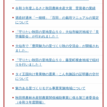
令和３年度ふるさと秋田農林水産大賞 受賞者の業績
酒造好適米「一穂積」「百田」の栽培マニュアルの策定
について
「守りたい秋田の里地里山５０」大仙市椒沢地域で「見
学撮影会」が行われました！
大仙市で「豊岡魅力の里づくり秋の交流会」が開催され
ました。
「守りたい秋田の里地里山５０」藤里町横倉地域で稲刈
りを行いました！
タイ王国向け青果物の選果・こん包施設の証明書の交付
について
魅力ある里づくりモデル事業実施地域について
秋田県農林水産部農業関係補助事業に係る第三者委員会
（令和３年度開催）