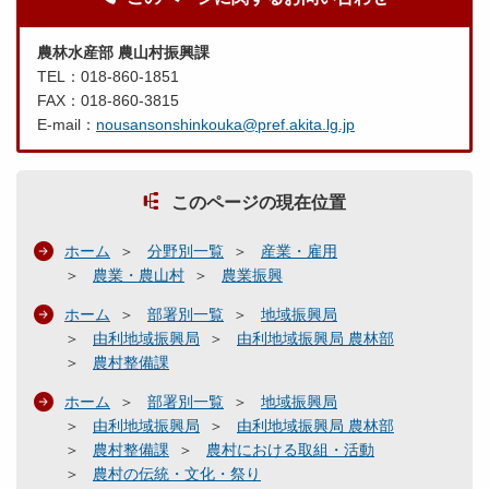
農林水産部 農山村振興課
TEL：018-860-1851
FAX：018-860-3815
E-mail：
nousansonshinkouka@pref.akita.lg.jp
このページの現在位置
ホーム
分野別一覧
産業・雇用
農業・農山村
農業振興
ホーム
部署別一覧
地域振興局
由利地域振興局
由利地域振興局 農林部
農村整備課
ホーム
部署別一覧
地域振興局
由利地域振興局
由利地域振興局 農林部
農村整備課
農村における取組・活動
農村の伝統・文化・祭り