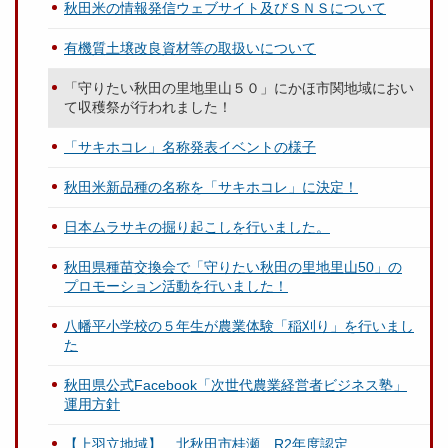
秋田米の情報発信ウェブサイト及びＳＮＳについて
有機質土壌改良資材等の取扱いについて
「守りたい秋田の里地里山５０」にかほ市関地域におい
て収穫祭が行われました！
「サキホコレ」名称発表イベントの様子
秋田米新品種の名称を「サキホコレ」に決定！
日本ムラサキの掘り起こしを行いました。
秋田県種苗交換会で「守りたい秋田の里地里山50」の
プロモーション活動を行いました！
八幡平小学校の５年生が農業体験「稲刈り」を行いまし
た
秋田県公式Facebook「次世代農業経営者ビジネス塾」
運用方針
【上羽立地域】 北秋田市桂瀬 R2年度認定