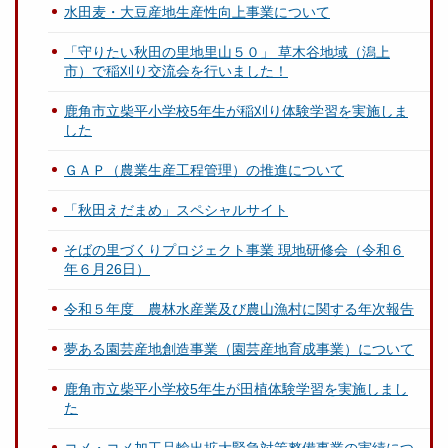
水田麦・大豆産地生産性向上事業について
「守りたい秋田の里地里山５０」 草木谷地域（潟上
市）で稲刈り交流会を行いました！
鹿角市立柴平小学校5年生が稲刈り体験学習を実施しま
した
ＧＡＰ（農業生産工程管理）の推進について
「秋田えだまめ」スペシャルサイト
そばの里づくりプロジェクト事業 現地研修会（令和６
年６月26日）
令和５年度 農林水産業及び農山漁村に関する年次報告
夢ある園芸産地創造事業（園芸産地育成事業）について
鹿角市立柴平小学校5年生が田植体験学習を実施しまし
た
コメ・コメ加工品輸出拡大緊急対策整備事業の実績につ