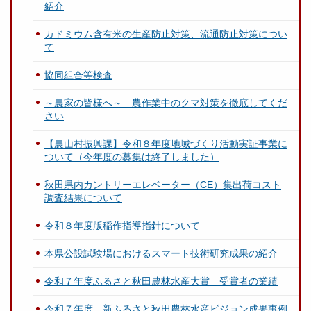
紹介
カドミウム含有米の生産防止対策、流通防止対策につい
て
協同組合等検査
～農家の皆様へ～ 農作業中のクマ対策を徹底してくだ
さい
【農山村振興課】令和８年度地域づくり活動実証事業に
ついて（今年度の募集は終了しました）
秋田県内カントリーエレベーター（CE）集出荷コスト
調査結果について
令和８年度版稲作指導指針について
本県公設試験場におけるスマート技術研究成果の紹介
令和７年度ふるさと秋田農林水産大賞 受賞者の業績
令和７年度 新ふるさと秋田農林水産ビジョン成果事例