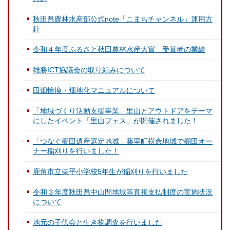
秋田県農林水産部公式note「こまちチャンネル」運用方
針
令和４年度ふるさと秋田農林水産大賞 受賞者の業績
雄勝ICT協議会の取り組みについて
田畑輪換・畑地化マニュアルについて
「地域づくり活動支援事業」里山とアウトドアをテーマ
にしたイベント「里山フェス」が開催されました！
「つなぐ棚田遺産選定地域」藤里町横倉地域で棚田オー
ナー稲刈りを行いました！
鹿角市立柴平小学校5年生が稲刈りを行いました
令和３年度秋田県中山間地域等直接支払制度の実施状況
について
地元の子供会と生き物調査を行いました