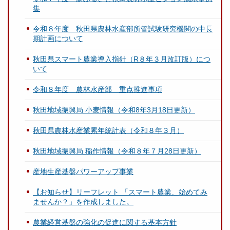
集
令和８年度 秋田県農林水産部所管試験研究機関の中長
期計画について
秋田県スマート農業導入指針（R８年３月改訂版）につ
いて
令和８年度 農林水産部 重点推進事項
秋田地域振興局 小麦情報（令和8年3月18日更新）
秋田県農林水産業累年統計表（令和８年３月）
秋田地域振興局 稲作情報（令和８年７月28日更新）
産地生産基盤パワーアップ事業
【お知らせ】リーフレット 「スマート農業、始めてみ
ませんか？」を作成しました。
農業経営基盤の強化の促進に関する基本方針