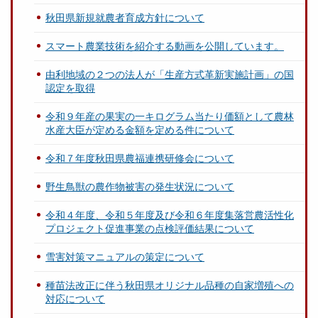
秋田県新規就農者育成方針について
スマート農業技術を紹介する動画を公開しています。
由利地域の２つの法人が「生産方式革新実施計画」の国
認定を取得
令和９年産の果実の一キログラム当たり価額として農林
水産大臣が定める金額を定める件について
令和７年度秋田県農福連携研修会について
野生鳥獣の農作物被害の発生状況について
令和４年度、令和５年度及び令和６年度集落営農活性化
プロジェクト促進事業の点検評価結果について
雪害対策マニュアルの策定について
種苗法改正に伴う秋田県オリジナル品種の自家増殖への
対応について