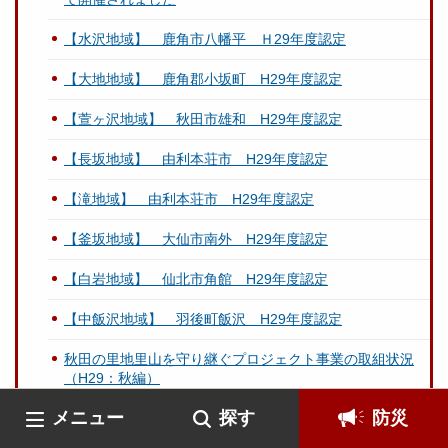
【水沢地域】 鹿角市八幡平 Ｈ29年度認定
【大地地域】 鹿角郡小坂町 H29年度認定
【萱ヶ沢地域】 秋田市雄和 H29年度認定
【長坂地域】 由利本荘市 H29年度認定
【滝地域】 由利本荘市 H29年度認定
【釜坂地域】 大仙市南外 H29年度認定
【白岩地域】 仙北市角館 H29年度認定
【中飯沢地域】 羽後町飯沢 H29年度認定
秋田の里地里山を守り継ぐプロジェクト事業の取組状況
（H29：秋編）
メニュー
探す
防災
平成２９年度 秋田県農林水産業関係施策の概要