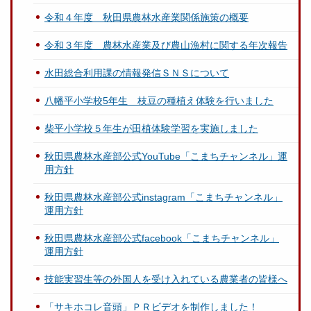
令和４年度 秋田県農林水産業関係施策の概要
令和３年度 農林水産業及び農山漁村に関する年次報告
水田総合利用課の情報発信ＳＮＳについて
八幡平小学校5年生 枝豆の種植え体験を行いました
柴平小学校５年生が田植体験学習を実施しました
秋田県農林水産部公式YouTube「こまちチャンネル」運
用方針
秋田県農林水産部公式instagram「こまちチャンネル」
運用方針
秋田県農林水産部公式facebook「こまちチャンネル」
運用方針
技能実習生等の外国人を受け入れている農業者の皆様へ
「サキホコレ音頭」ＰＲビデオを制作しました！