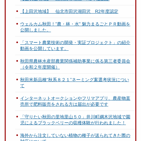
【上田沢地域】 仙北市田沢湖田沢 R2年度認定
ウェルカム秋田！"農・林・水" 魅力まるごとＰＲ動画を
公開しました。
「スマート農業技術の開発・実証プロジェクト」の紹介
動画を公開しています。
秋田県農林水産部農業関係補助事業に係る第三者委員会
（令和２年度開催）
秋田米新品種“秋系８２１”ネーミング案選考状況につい
て
インターネットオークションやフリマアプリ、農産物直
売所で肥料販売をされる方は届出が必要です
「守りたい秋田の里地里山５０」井川町綱木沢地域で園
児によるブラックベリーの収穫体験が行われました！
海外から注文していない植物の種子が送られてきた際の