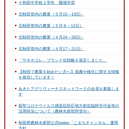
十和田中学校２学年 職場学習
北秋田管内の農業（５月15～19日）
北秋田管内の農業（５月８～12日）
北秋田管内の農業（４月24～28日）
北秋田管内の農業（４月17～21日）
「サキホコレ」ブランド化戦略を策定しました。
【秋田で農業を始めたい方へ】就農や移住に関する情報
を発信しています！
あきたアグリヴィーナスネットワークの会員を募集しま
す
新型コロナウイルス感染症対応地方創生臨時交付金等の
活用状況について（農林水産部所管分）
秋田県農林水産部公式twitter「こまちチャンネル」運用
方針