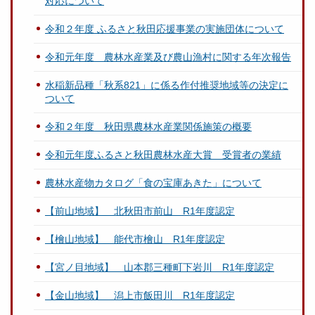
対応について
令和２年度 ふるさと秋田応援事業の実施団体について
令和元年度 農林水産業及び農山漁村に関する年次報告
水稲新品種「秋系821」に係る作付推奨地域等の決定に
ついて
令和２年度 秋田県農林水産業関係施策の概要
令和元年度ふるさと秋田農林水産大賞 受賞者の業績
農林水産物カタログ「食の宝庫あきた」について
【前山地域】 北秋田市前山 R1年度認定
【檜山地域】 能代市檜山 R1年度認定
【宮ノ目地域】 山本郡三種町下岩川 R1年度認定
【金山地域】 潟上市飯田川 R1年度認定