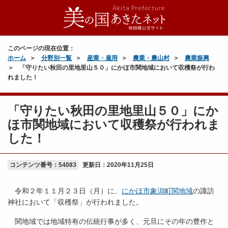
このページの現在位置：
ホーム
分野別一覧
産業・雇用
農業・農山村
農業振興
「守りたい秋田の里地里山５０」にかほ市関地域において収穫祭が行わ
れました！
「守りたい秋田の里地里山５０」にか
ほ市関地域において収穫祭が行われま
した！
コンテンツ番号：54083
更新日：
2020年11月25日
令和２年１１月２３日（月）に、
にかほ市象潟町関地域
の諏訪
神社において「収穫祭」が行われました。
関地域では地域特有の伝統行事が多く、元旦にその年の豊作と