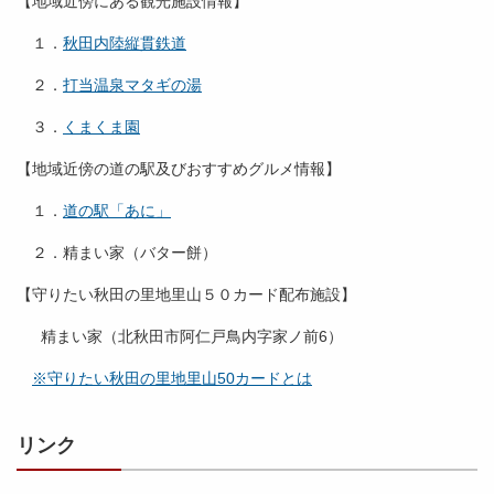
【地域近傍にある観光施設情報】
１．
秋田内陸縦貫鉄道
２．
打当温泉マタギの湯
３．
くまくま園
【地域近傍の道の駅及びおすすめグルメ情報】
１．
道の駅「あに」
２．精まい家（バター餅）
【守りたい秋田の里地里山５０カード配布施設】
精まい家（北秋田市阿仁戸鳥内字家ノ前6）
※守りたい秋田の里地里山50カードとは
リンク