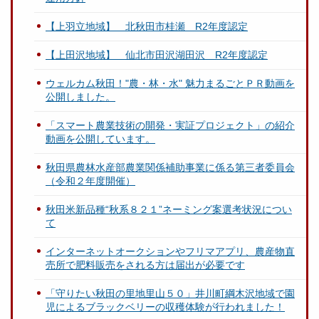
【上羽立地域】 北秋田市桂瀬 R2年度認定
【上田沢地域】 仙北市田沢湖田沢 R2年度認定
ウェルカム秋田！"農・林・水" 魅力まるごとＰＲ動画を
公開しました。
「スマート農業技術の開発・実証プロジェクト」の紹介
動画を公開しています。
秋田県農林水産部農業関係補助事業に係る第三者委員会
（令和２年度開催）
秋田米新品種“秋系８２１”ネーミング案選考状況につい
て
インターネットオークションやフリマアプリ、農産物直
売所で肥料販売をされる方は届出が必要です
「守りたい秋田の里地里山５０」井川町綱木沢地域で園
児によるブラックベリーの収穫体験が行われました！