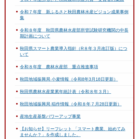
令和７年度 新ふるさと秋田農林水産ビジョン成果事例
集
令和８年度 秋田県農林水産部所管試験研究機関の中長
期計画について
秋田県スマート農業導入指針（R８年３月改訂版）につ
いて
令和８年度 農林水産部 重点推進事項
秋田地域振興局 小麦情報（令和8年3月18日更新）
秋田県農林水産業累年統計表（令和８年３月）
秋田地域振興局 稲作情報（令和８年７月28日更新）
産地生産基盤パワーアップ事業
【お知らせ】リーフレット 「スマート農業、始めてみ
ませんか？」を作成しました。