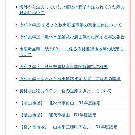
海外から注文していない植物の種子が送られてきた際の
対応について
令和２年度 ふるさと秋田応援事業の実施団体について
令和元年度 農林水産業及び農山漁村に関する年次報告
水稲新品種「秋系821」に係る作付推奨地域等の決定に
ついて
令和２年度 秋田県農林水産業関係施策の概要
令和元年度ふるさと秋田農林水産大賞 受賞者の業績
農林水産物カタログ「食の宝庫あきた」について
【前山地域】 北秋田市前山 R1年度認定
【檜山地域】 能代市檜山 R1年度認定
【宮ノ目地域】 山本郡三種町下岩川 R1年度認定