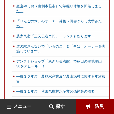
産直やしお（由利本荘市）で芋掘り体験を開催しまし
た。
「りんごの木」のオーナー募集（田舎ぐらし大学みた
ね）
農家民宿「三又長右エ門」 ランチもあります！
道の駅さんないで「いものこ」＆「そば」オーナーを実
施しています。
アンテナショップ「あきた美彩館」で秋田の里地里山
50をアピール！！
平成３０年度 農林水産業及び農山漁村に関する年次報
告
平成３１年度 秋田県農林水産業関係施策の概要
秋田の里地里山を守り継ぐプロジェクト事業の取組状況
メニュー
探す
防災
（H30）