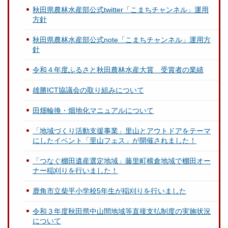
秋田県農林水産部公式twitter「こまちチャンネル」運用
方針
秋田県農林水産部公式note「こまちチャンネル」運用方
針
令和４年度ふるさと秋田農林水産大賞 受賞者の業績
雄勝ICT協議会の取り組みについて
田畑輪換・畑地化マニュアルについて
「地域づくり活動支援事業」里山とアウトドアをテーマ
にしたイベント「里山フェス」が開催されました！
「つなぐ棚田遺産選定地域」藤里町横倉地域で棚田オー
ナー稲刈りを行いました！
鹿角市立柴平小学校5年生が稲刈りを行いました
令和３年度秋田県中山間地域等直接支払制度の実施状況
について