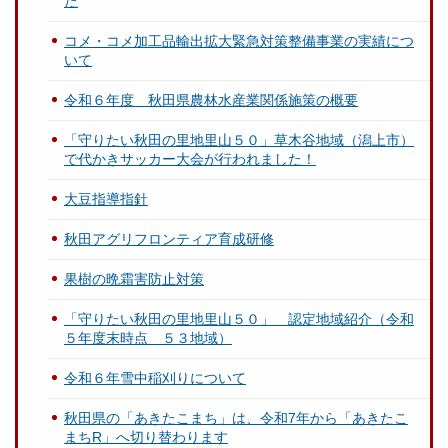
た
コメ・コメ加工品輸出拡大緊急対策整備事業の実績につ
いて
令和６年度 秋田県農林水産業関係施策の概要
「守りたい秋田の里地里山５０」草木谷地域（潟上市）
で代かきサッカー大会が行われました！
大豆指導指針
秋田アグリフロンティア育成研修
果樹の晩霜害防止対策
「守りたい秋田の里地里山５０」 認定地域紹介（令和
５年度末時点 ５３地域）
令和６年雪中稲刈りについて
秋田県の「あきたこまち」は、令和7年から「あきたこ
まちR」へ切り替わります