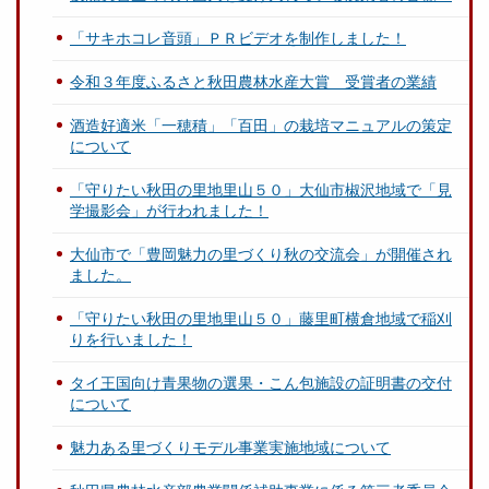
「サキホコレ音頭」ＰＲビデオを制作しました！
令和３年度ふるさと秋田農林水産大賞 受賞者の業績
酒造好適米「一穂積」「百田」の栽培マニュアルの策定
について
「守りたい秋田の里地里山５０」大仙市椒沢地域で「見
学撮影会」が行われました！
大仙市で「豊岡魅力の里づくり秋の交流会」が開催され
ました。
「守りたい秋田の里地里山５０」藤里町横倉地域で稲刈
りを行いました！
タイ王国向け青果物の選果・こん包施設の証明書の交付
について
魅力ある里づくりモデル事業実施地域について