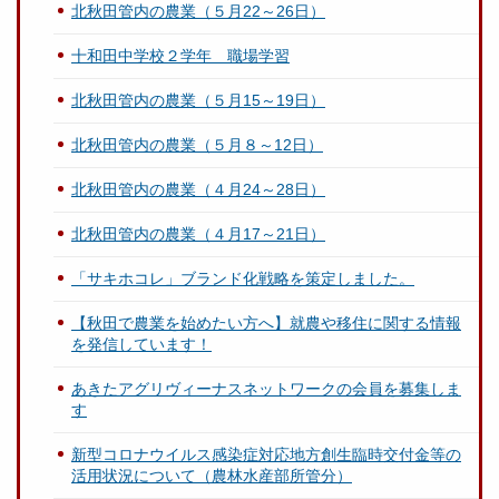
北秋田管内の農業（５月22～26日）
十和田中学校２学年 職場学習
北秋田管内の農業（５月15～19日）
北秋田管内の農業（５月８～12日）
北秋田管内の農業（４月24～28日）
北秋田管内の農業（４月17～21日）
「サキホコレ」ブランド化戦略を策定しました。
【秋田で農業を始めたい方へ】就農や移住に関する情報
を発信しています！
あきたアグリヴィーナスネットワークの会員を募集しま
す
新型コロナウイルス感染症対応地方創生臨時交付金等の
活用状況について（農林水産部所管分）