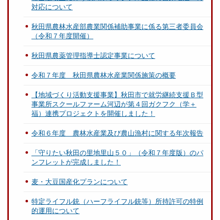
対応について
秋田県農林水産部農業関係補助事業に係る第三者委員会
（令和７年度開催）
秋田県農薬管理指導士認定事業について
令和７年度 秋田県農林水産業関係施策の概要
【地域づくり活動支援事業】秋田市で就労継続支援Ｂ型
事業所スクールファーム河辺が第４回ガクフク（学＋
福）連携プロジェクトを開催しました！
令和６年度 農林水産業及び農山漁村に関する年次報告
「守りたい秋田の里地里山５０」（令和７年度版）のパ
ンフレットが完成しました！
麦・大豆国産化プランについて
特定ライフル銃（ハーフライフル銃等）所持許可の特例
的運用について