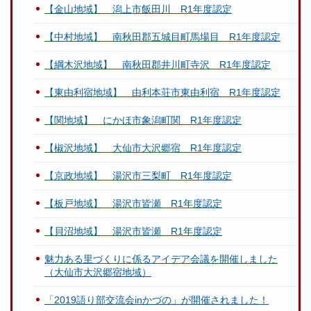
【金山地域】 潟上市飯田川 R1年度認定
【中村地域】 南秋田郡五城目町馬場目 R1年度認定
【綱木沢地域】 南秋田郡井川町寺沢 R1年度認定
【東由利宿地域】 由利本荘市東由利宿 R1年度認定
【関地域】 にかほ市象潟町関 R1年度認定
【椒沢地域】 大仙市大沢郷宿 R1年度認定
【京政地域】 湯沢市三梨町 R1年度認定
【板戸地域】 湯沢市皆瀬 R1年度認定
【貝沼地域】 湯沢市皆瀬 R1年度認定
魅力ある里づくりに係るアイデア会議を開催しました
（大仙市大沢郷宿地域）
「2019語り部交流会inかづの」が開催されました！