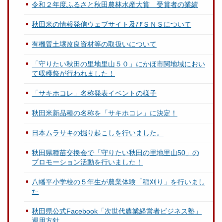
令和２年度ふるさと秋田農林水産大賞 受賞者の業績
秋田米の情報発信ウェブサイト及びＳＮＳについて
有機質土壌改良資材等の取扱いについて
「守りたい秋田の里地里山５０」にかほ市関地域におい
て収穫祭が行われました！
「サキホコレ」名称発表イベントの様子
秋田米新品種の名称を「サキホコレ」に決定！
日本ムラサキの掘り起こしを行いました。
秋田県種苗交換会で「守りたい秋田の里地里山50」の
プロモーション活動を行いました！
八幡平小学校の５年生が農業体験「稲刈り」を行いまし
た
秋田県公式Facebook「次世代農業経営者ビジネス塾」
運用方針