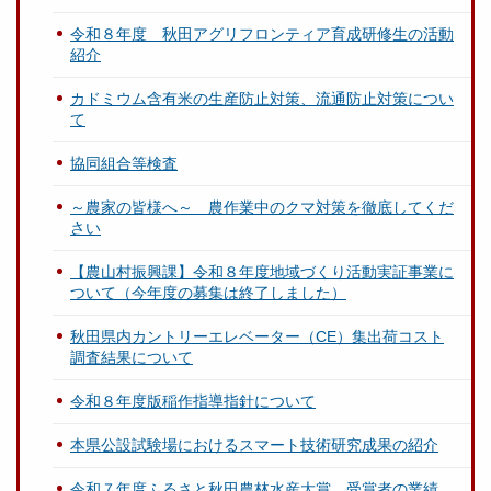
令和８年度 秋田アグリフロンティア育成研修生の活動
紹介
カドミウム含有米の生産防止対策、流通防止対策につい
て
協同組合等検査
～農家の皆様へ～ 農作業中のクマ対策を徹底してくだ
さい
【農山村振興課】令和８年度地域づくり活動実証事業に
ついて（今年度の募集は終了しました）
秋田県内カントリーエレベーター（CE）集出荷コスト
調査結果について
令和８年度版稲作指導指針について
本県公設試験場におけるスマート技術研究成果の紹介
令和７年度ふるさと秋田農林水産大賞 受賞者の業績