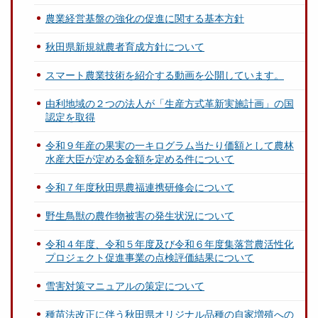
農業経営基盤の強化の促進に関する基本方針
秋田県新規就農者育成方針について
スマート農業技術を紹介する動画を公開しています。
由利地域の２つの法人が「生産方式革新実施計画」の国
認定を取得
令和９年産の果実の一キログラム当たり価額として農林
水産大臣が定める金額を定める件について
令和７年度秋田県農福連携研修会について
野生鳥獣の農作物被害の発生状況について
令和４年度、令和５年度及び令和６年度集落営農活性化
プロジェクト促進事業の点検評価結果について
雪害対策マニュアルの策定について
種苗法改正に伴う秋田県オリジナル品種の自家増殖への