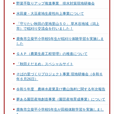
野菜手取りアップ推進事業 排水対策現地研修会
水田麦・大豆産地生産性向上事業について
「守りたい秋田の里地里山５０」 草木谷地域（潟上
市）で稲刈り交流会を行いました！
鹿角市立柴平小学校5年生が稲刈り体験学習を実施しま
した
ＧＡＰ（農業生産工程管理）の推進について
「秋田えだまめ」スペシャルサイト
そばの里づくりプロジェクト事業 現地研修会（令和６
年６月26日）
令和５年度 農林水産業及び農山漁村に関する年次報告
夢ある園芸産地創造事業（園芸産地育成事業）について
鹿角市立柴平小学校5年生が田植体験学習を実施しまし