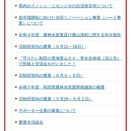
県内のイノシシ・ニホンジカの出没状況等について
新市場開拓に向けた水田リノベーション事業（ハード事
業）について
令和４年度 農林水産業及び農山漁村に関する年次報告
北秋田管内の農業（６月12～16日）
「守りたい秋田の里地里山５０」草木谷地域（潟上市）
で田植え交流会を行いました！
北秋田管内の農業（６月５～９日）
令和５年度 秋田県農林水産業関係施策の概要
北秋田管内の農業（５月29～６月２日）
サポーター企業の募集について
農業共済組合