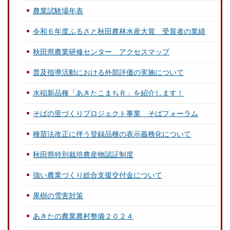
農業試験場年表
令和６年度ふるさと秋田農林水産大賞 受賞者の業績
秋田県農業研修センター アクセスマップ
普及指導活動における外部評価の実施について
水稲新品種「あきたこまちＲ」を紹介します！
そばの里づくりプロジェクト事業 そばフォーラム
種苗法改正に伴う登録品種の表示義務化について
秋田県特別栽培農産物認証制度
強い農業づくり総合支援交付金について
果樹の雪害対策
あきたの農業農村整備２０２４