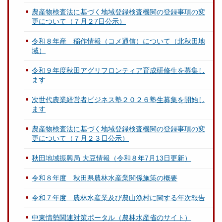
農産物検査法に基づく地域登録検査機関の登録事項の変
更について（７月２7日公示）
令和８年産 稲作情報（コメ通信）について（北秋田地
域）
令和９年度秋田アグリフロンティア育成研修生を募集し
ます
次世代農業経営者ビジネス塾２０２６塾生募集を開始し
ます
農産物検査法に基づく地域登録検査機関の登録事項の変
更について（７月２３日公示）
秋田地域振興局 大豆情報（令和８年7月13日更新）
令和８年度 秋田県農林水産業関係施策の概要
令和７年度 農林水産業及び農山漁村に関する年次報告
中東情勢関連対策ポータル（農林水産省のサイト）