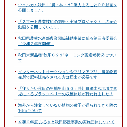
ウェルカム秋田！"農・林・水" 魅力まるごとＰＲ動画を
公開しました。
「スマート農業技術の開発・実証プロジェクト」の紹介
動画を公開しています。
秋田県農林水産部農業関係補助事業に係る第三者委員会
（令和２年度開催）
秋田米新品種“秋系８２１”ネーミング案選考状況につい
て
インターネットオークションやフリマアプリ、農産物直
売所で肥料販売をされる方は届出が必要です
「守りたい秋田の里地里山５０」井川町綱木沢地域で園
児によるブラックベリーの収穫体験が行われました！
海外から注文していない植物の種子が送られてきた際の
対応について
令和２年度 ふるさと秋田応援事業の実施団体について