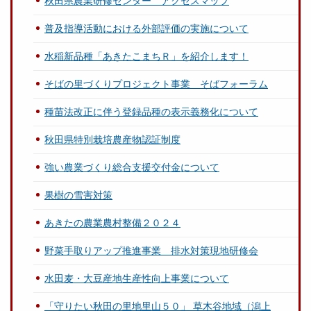
秋田県農業研修センター アクセスマップ
普及指導活動における外部評価の実施について
水稲新品種「あきたこまちＲ」を紹介します！
そばの里づくりプロジェクト事業 そばフォーラム
種苗法改正に伴う登録品種の表示義務化について
秋田県特別栽培農産物認証制度
強い農業づくり総合支援交付金について
果樹の雪害対策
あきたの農業農村整備２０２４
野菜手取りアップ推進事業 排水対策現地研修会
水田麦・大豆産地生産性向上事業について
「守りたい秋田の里地里山５０」 草木谷地域（潟上