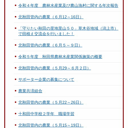
令和４年度 農林水産業及び農山漁村に関する年次報告
北秋田管内の農業（６月12～16日）
「守りたい秋田の里地里山５０」草木谷地域（潟上市）
で田植え交流会を行いました！
北秋田管内の農業（６月５～９日）
令和５年度 秋田県農林水産業関係施策の概要
北秋田管内の農業（５月29～６月２日）
サポーター企業の募集について
農業共済組合
北秋田管内の農業（５月22～26日）
十和田中学校２学年 職場学習
北秋田管内の農業（５月15～19日）