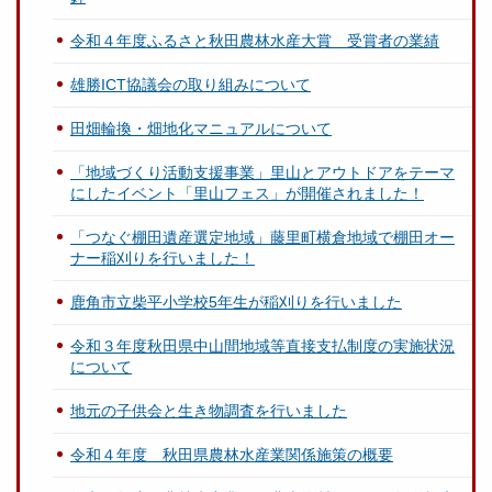
令和４年度ふるさと秋田農林水産大賞 受賞者の業績
雄勝ICT協議会の取り組みについて
田畑輪換・畑地化マニュアルについて
「地域づくり活動支援事業」里山とアウトドアをテーマ
にしたイベント「里山フェス」が開催されました！
「つなぐ棚田遺産選定地域」藤里町横倉地域で棚田オー
ナー稲刈りを行いました！
鹿角市立柴平小学校5年生が稲刈りを行いました
令和３年度秋田県中山間地域等直接支払制度の実施状況
について
地元の子供会と生き物調査を行いました
令和４年度 秋田県農林水産業関係施策の概要