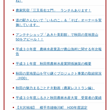
ね）
農家民宿「三又長右エ門」 ランチもあります！
道の駅さんないで「いものこ」＆「そば」オーナーを実
施しています。
アンテナショップ「あきた美彩館」で秋田の里地里山
50をアピール！！
平成３０年度 農林水産業及び農山漁村に関する年次報
告
平成３１年度 秋田県農林水産業関係施策の概要
秋田の里地里山を守り継ぐプロジェクト事業の取組状況
（H30）
秋田の魅力まるごとＰＲ動画（農家レストラン編）
平成３０年度ふるさと秋田農林水産大賞 受賞者の業績
【大沢地域】 横手市雄物川町 H30年度認定