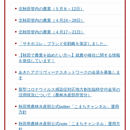
北秋田管内の農業（５月８～12日）
北秋田管内の農業（４月24～28日）
北秋田管内の農業（４月17～21日）
「サキホコレ」ブランド化戦略を策定しました。
【秋田で農業を始めたい方へ】就農や移住に関する情報
を発信しています！
あきたアグリヴィーナスネットワークの会員を募集しま
す
新型コロナウイルス感染症対応地方創生臨時交付金等の
活用状況について（農林水産部所管分）
秋田県農林水産部公式twitter「こまちチャンネル」運用
方針
秋田県農林水産部公式note「こまちチャンネル」運用方
針