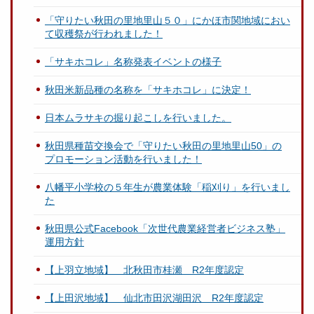
「守りたい秋田の里地里山５０」にかほ市関地域におい
て収穫祭が行われました！
「サキホコレ」名称発表イベントの様子
秋田米新品種の名称を「サキホコレ」に決定！
日本ムラサキの掘り起こしを行いました。
秋田県種苗交換会で「守りたい秋田の里地里山50」の
プロモーション活動を行いました！
八幡平小学校の５年生が農業体験「稲刈り」を行いまし
た
秋田県公式Facebook「次世代農業経営者ビジネス塾」
運用方針
【上羽立地域】 北秋田市桂瀬 R2年度認定
【上田沢地域】 仙北市田沢湖田沢 R2年度認定