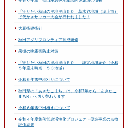
「守りたい秋田の里地里山５０」草木谷地域（潟上市）
で代かきサッカー大会が行われました！
大豆指導指針
秋田アグリフロンティア育成研修
果樹の晩霜害防止対策
「守りたい秋田の里地里山５０」 認定地域紹介（令和
５年度末時点 ５３地域）
令和６年雪中稲刈りについて
秋田県の「あきたこまち」は、令和7年から「あきたこ
まちR」へ切り替わります
令和６年雪中田植えについて
令和４年度集落営農活性化プロジェクト促進事業の点検
評価結果