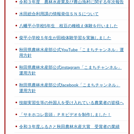
令和３年度 農林水産業及び農山漁村に関する年次報告
水田総合利用課の情報発信ＳＮＳについて
八幡平小学校5年生 枝豆の種植え体験を行いました
柴平小学校５年生が田植体験学習を実施しました
秋田県農林水産部公式YouTube「こまちチャンネル」運
用方針
秋田県農林水産部公式instagram「こまちチャンネル」
運用方針
秋田県農林水産部公式facebook「こまちチャンネル」
運用方針
技能実習生等の外国人を受け入れている農業者の皆様へ
「サキホコレ音頭」ＰＲビデオを制作しました！
令和３年度ふるさと秋田農林水産大賞 受賞者の業績