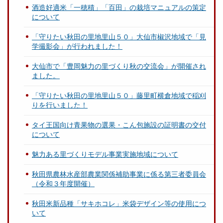
酒造好適米「一穂積」「百田」の栽培マニュアルの策定
について
「守りたい秋田の里地里山５０」大仙市椒沢地域で「見
学撮影会」が行われました！
大仙市で「豊岡魅力の里づくり秋の交流会」が開催され
ました。
「守りたい秋田の里地里山５０」藤里町横倉地域で稲刈
りを行いました！
タイ王国向け青果物の選果・こん包施設の証明書の交付
について
魅力ある里づくりモデル事業実施地域について
秋田県農林水産部農業関係補助事業に係る第三者委員会
（令和３年度開催）
秋田米新品種「サキホコレ」米袋デザイン等の使用につ
いて