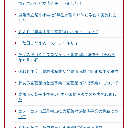
市）で稲刈り交流会を行いました！
鹿角市立柴平小学校5年生が稲刈り体験学習を実施しま
した
ＧＡＰ（農業生産工程管理）の推進について
「秋田えだまめ」スペシャルサイト
そばの里づくりプロジェクト事業 現地研修会（令和６
年６月26日）
令和５年度 農林水産業及び農山漁村に関する年次報告
夢ある園芸産地創造事業（園芸産地育成事業）について
鹿角市立柴平小学校5年生が田植体験学習を実施しまし
た
コメ・コメ加工品輸出拡大緊急対策整備事業の実績につ
いて
令和６年度 秋田県農林水産業関係施策の概要