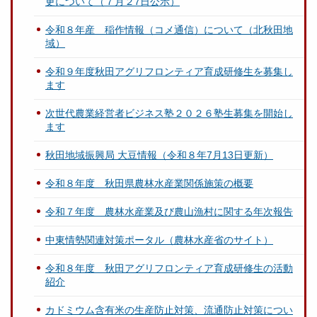
更について（７月２7日公示）
令和８年産 稲作情報（コメ通信）について（北秋田地
域）
令和９年度秋田アグリフロンティア育成研修生を募集し
ます
次世代農業経営者ビジネス塾２０２６塾生募集を開始し
ます
秋田地域振興局 大豆情報（令和８年7月13日更新）
令和８年度 秋田県農林水産業関係施策の概要
令和７年度 農林水産業及び農山漁村に関する年次報告
中東情勢関連対策ポータル（農林水産省のサイト）
令和８年度 秋田アグリフロンティア育成研修生の活動
紹介
カドミウム含有米の生産防止対策、流通防止対策につい