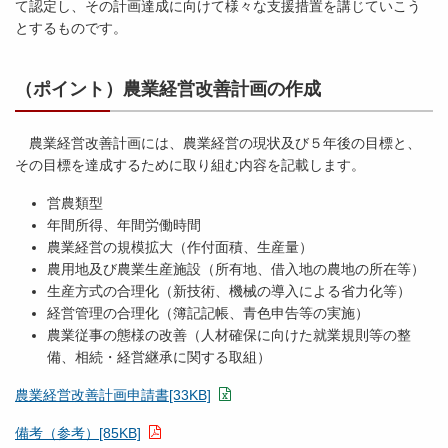
て認定し、その計画達成に向けて様々な支援措置を講じていこう
とするものです。
（ポイント）農業経営改善計画の作成
農業経営改善計画には、農業経営の現状及び５年後の目標と、
その目標を達成するために取り組む内容を記載します。
営農類型
年間所得、年間労働時間
農業経営の規模拡大（作付面積、生産量）
農用地及び農業生産施設（所有地、借入地の農地の所在等）
生産方式の合理化（新技術、機械の導入による省力化等）
経営管理の合理化（簿記記帳、青色申告等の実施）
農業従事の態様の改善（人材確保に向けた就業規則等の整
備、相続・経営継承に関する取組）
農業経営改善計画申請書[33KB]
備考（参考）[85KB]