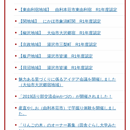
【東由利宿地域】 由利本荘市東由利宿 R1年度認定
【関地域】 にかほ市象潟町関 R1年度認定
【椒沢地域】 大仙市大沢郷宿 R1年度認定
【京政地域】 湯沢市三梨町 R1年度認定
【板戸地域】 湯沢市皆瀬 R1年度認定
【貝沼地域】 湯沢市皆瀬 R1年度認定
魅力ある里づくりに係るアイデア会議を開催しました
（大仙市大沢郷宿地域）
「2019語り部交流会inかづの」が開催されました！
産直やしお（由利本荘市）で芋掘り体験を開催しまし
た。
「りんごの木」のオーナー募集（田舎ぐらし大学みた