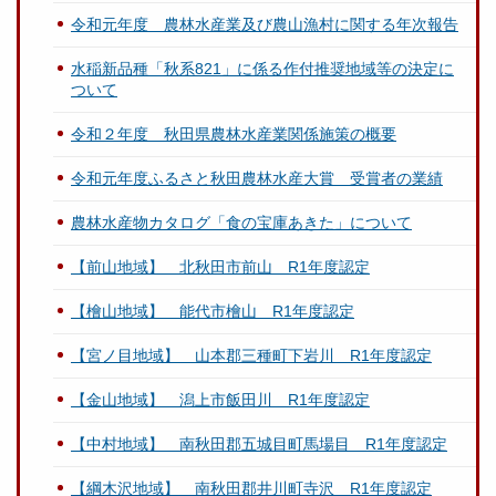
令和元年度 農林水産業及び農山漁村に関する年次報告
水稲新品種「秋系821」に係る作付推奨地域等の決定に
ついて
令和２年度 秋田県農林水産業関係施策の概要
令和元年度ふるさと秋田農林水産大賞 受賞者の業績
農林水産物カタログ「食の宝庫あきた」について
【前山地域】 北秋田市前山 R1年度認定
【檜山地域】 能代市檜山 R1年度認定
【宮ノ目地域】 山本郡三種町下岩川 R1年度認定
【金山地域】 潟上市飯田川 R1年度認定
【中村地域】 南秋田郡五城目町馬場目 R1年度認定
【綱木沢地域】 南秋田郡井川町寺沢 R1年度認定