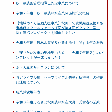
秋田県農薬管理指導士認定事業について
令和７年度 秋田県農林水産業関係施策の概要
【地域づくり活動支援事業】秋田市で就労継続支援Ｂ型
事業所スクールファーム河辺が第４回ガクフク（学＋
福）連携プロジェクトを開催しました！
令和６年度 農林水産業及び農山漁村に関する年次報告
「守りたい秋田の里地里山５０」（令和７年度版）のパ
ンフレットが完成しました！
麦・大豆国産化プランについて
特定ライフル銃（ハーフライフル銃等）所持許可の特例
的運用について
農業試験場年表
令和６年度ふるさと秋田農林水産大賞 受賞者の業績