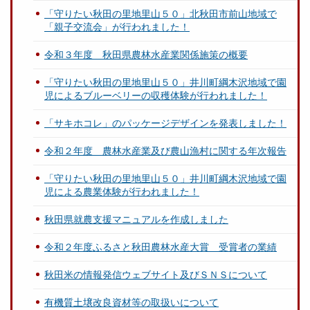
「守りたい秋田の里地里山５０」北秋田市前山地域で
「親子交流会」が行われました！
令和３年度 秋田県農林水産業関係施策の概要
「守りたい秋田の里地里山５０」井川町綱木沢地域で園
児によるブルーベリーの収穫体験が行われました！
「サキホコレ」のパッケージデザインを発表しました！
令和２年度 農林水産業及び農山漁村に関する年次報告
「守りたい秋田の里地里山５０」井川町綱木沢地域で園
児による農業体験が行われました！
秋田県就農支援マニュアルを作成しました
令和２年度ふるさと秋田農林水産大賞 受賞者の業績
秋田米の情報発信ウェブサイト及びＳＮＳについて
有機質土壌改良資材等の取扱いについて