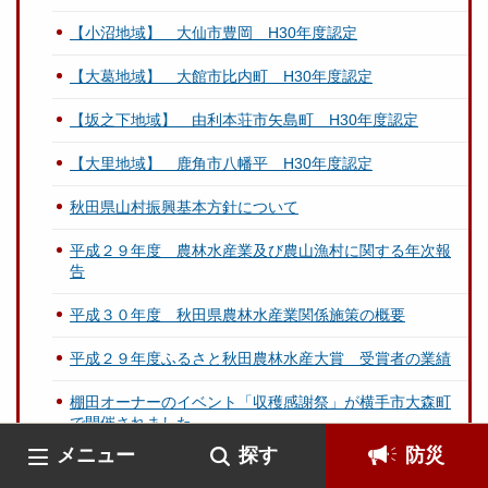
【小沼地域】 大仙市豊岡 H30年度認定
【大葛地域】 大館市比内町 H30年度認定
【坂之下地域】 由利本荘市矢島町 H30年度認定
【大里地域】 鹿角市八幡平 H30年度認定
秋田県山村振興基本方針について
平成２９年度 農林水産業及び農山漁村に関する年次報
告
平成３０年度 秋田県農林水産業関係施策の概要
平成２９年度ふるさと秋田農林水産大賞 受賞者の業績
棚田オーナーのイベント「収穫感謝祭」が横手市大森町
で開催されました
メニュー
探す
防災
【水沢地域】 鹿角市八幡平 Ｈ29年度認定