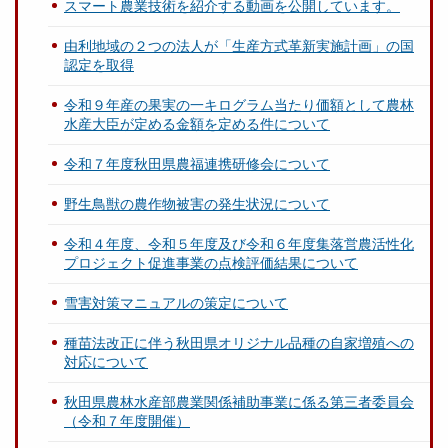
スマート農業技術を紹介する動画を公開しています。
由利地域の２つの法人が「生産方式革新実施計画」の国
認定を取得
令和９年産の果実の一キログラム当たり価額として農林
水産大臣が定める金額を定める件について
令和７年度秋田県農福連携研修会について
野生鳥獣の農作物被害の発生状況について
令和４年度、令和５年度及び令和６年度集落営農活性化
プロジェクト促進事業の点検評価結果について
雪害対策マニュアルの策定について
種苗法改正に伴う秋田県オリジナル品種の自家増殖への
対応について
秋田県農林水産部農業関係補助事業に係る第三者委員会
（令和７年度開催）