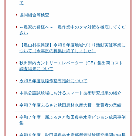
て
協同組合等検査
～農家の皆様へ～ 農作業中のクマ対策を徹底してくだ
さい
【農山村振興課】令和８年度地域づくり活動実証事業に
ついて（今年度の募集は終了しました）
秋田県内カントリーエレベーター（CE）集出荷コスト
調査結果について
令和８年度版稲作指導指針について
本県公設試験場におけるスマート技術研究成果の紹介
令和７年度ふるさと秋田農林水産大賞 受賞者の業績
令和７年度 新ふるさと秋田農林水産ビジョン成果事例
集
令和８年度 秋田県農林水産部所管試験研究機関の中長