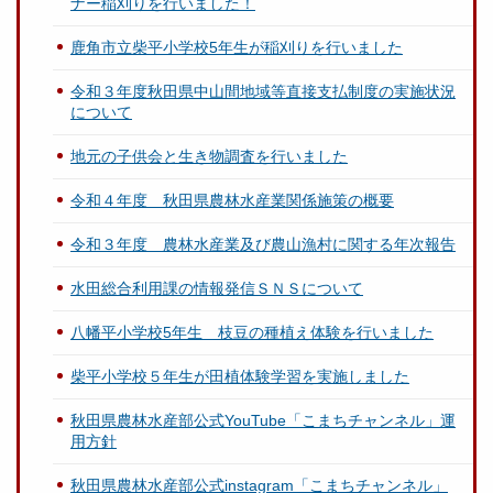
ナー稲刈りを行いました！
鹿角市立柴平小学校5年生が稲刈りを行いました
令和３年度秋田県中山間地域等直接支払制度の実施状況
について
地元の子供会と生き物調査を行いました
令和４年度 秋田県農林水産業関係施策の概要
令和３年度 農林水産業及び農山漁村に関する年次報告
水田総合利用課の情報発信ＳＮＳについて
八幡平小学校5年生 枝豆の種植え体験を行いました
柴平小学校５年生が田植体験学習を実施しました
秋田県農林水産部公式YouTube「こまちチャンネル」運
用方針
秋田県農林水産部公式instagram「こまちチャンネル」