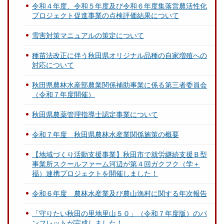
令和４年度、令和５年度及び令和６年度集落営農活性化
プロジェクト促進事業の点検評価結果について
雪害対策マニュアルの策定について
種苗法改正に伴う秋田県オリジナル品種の自家増殖への
対応について
秋田県農林水産部農業関係補助事業に係る第三者委員会
（令和７年度開催）
秋田県農薬管理指導士認定事業について
令和７年度 秋田県農林水産業関係施策の概要
【地域づくり活動支援事業】秋田市で就労継続支援Ｂ型
事業所スクールファーム河辺が第４回ガクフク（学＋
福）連携プロジェクトを開催しました！
令和６年度 農林水産業及び農山漁村に関する年次報告
「守りたい秋田の里地里山５０」（令和７年度版）のパ
ンフレットが完成しました！