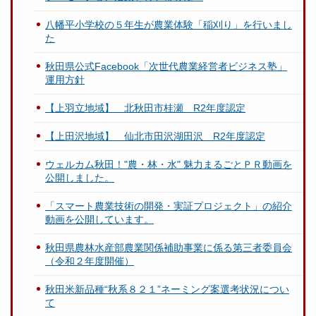
八幡平小学校の５年生が農業体験「稲刈り」を行いまし
た
秋田県公式Facebook「次世代農業経営者ビジネス塾」
運用方針
【上羽立地域】 北秋田市桂瀬 R2年度認定
【上田沢地域】 仙北市田沢湖田沢 R2年度認定
ウェルカム秋田！"農・林・水" 魅力まるごとＰＲ動画を
公開しました。
「スマート農業技術の開発・実証プロジェクト」の紹介
動画を公開しています。
秋田県農林水産部農業関係補助事業に係る第三者委員会
（令和２年度開催）
秋田米新品種“秋系８２１”ネーミング案選考状況につい
て