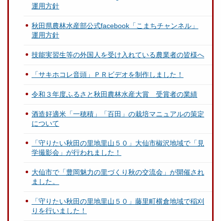
運用方針
秋田県農林水産部公式facebook「こまちチャンネル」
運用方針
技能実習生等の外国人を受け入れている農業者の皆様へ
「サキホコレ音頭」ＰＲビデオを制作しました！
令和３年度ふるさと秋田農林水産大賞 受賞者の業績
酒造好適米「一穂積」「百田」の栽培マニュアルの策定
について
「守りたい秋田の里地里山５０」大仙市椒沢地域で「見
学撮影会」が行われました！
大仙市で「豊岡魅力の里づくり秋の交流会」が開催され
ました。
「守りたい秋田の里地里山５０」藤里町横倉地域で稲刈
りを行いました！