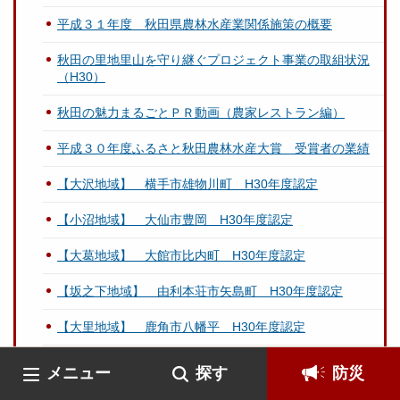
平成３１年度 秋田県農林水産業関係施策の概要
秋田の里地里山を守り継ぐプロジェクト事業の取組状況
（H30）
秋田の魅力まるごとＰＲ動画（農家レストラン編）
平成３０年度ふるさと秋田農林水産大賞 受賞者の業績
【大沢地域】 横手市雄物川町 H30年度認定
【小沼地域】 大仙市豊岡 H30年度認定
【大葛地域】 大館市比内町 H30年度認定
【坂之下地域】 由利本荘市矢島町 H30年度認定
【大里地域】 鹿角市八幡平 H30年度認定
秋田県山村振興基本方針について
メニュー
探す
防災
平成２９年度 農林水産業及び農山漁村に関する年次報