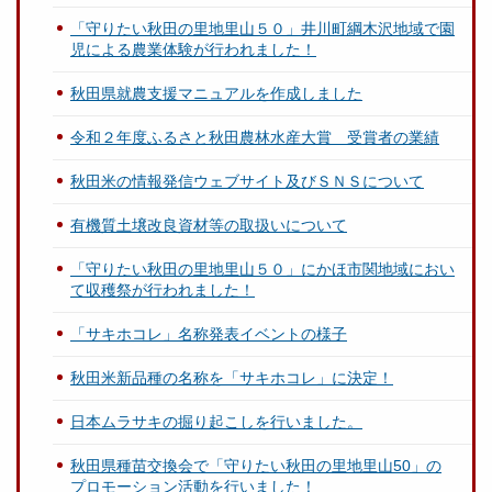
「守りたい秋田の里地里山５０」井川町綱木沢地域で園
児による農業体験が行われました！
秋田県就農支援マニュアルを作成しました
令和２年度ふるさと秋田農林水産大賞 受賞者の業績
秋田米の情報発信ウェブサイト及びＳＮＳについて
有機質土壌改良資材等の取扱いについて
「守りたい秋田の里地里山５０」にかほ市関地域におい
て収穫祭が行われました！
「サキホコレ」名称発表イベントの様子
秋田米新品種の名称を「サキホコレ」に決定！
日本ムラサキの掘り起こしを行いました。
秋田県種苗交換会で「守りたい秋田の里地里山50」の
プロモーション活動を行いました！