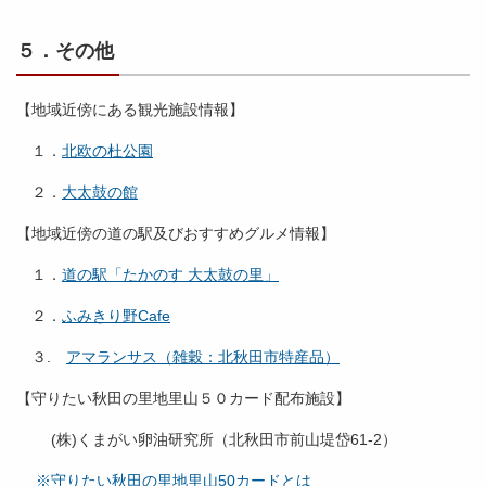
５．その他
【地域近傍にある観光施設情報】
１．
北欧の杜公園
２．
大太鼓の館
【地域近傍の道の駅及びおすすめグルメ情報】
１．
道の駅「たかのす 大太鼓の里」
２．
ふみきり野Cafe
３.
アマランサス（雑穀：北秋田市特産品）
【守りたい秋田の里地里山５０カード配布施設】
(株)くまがい卵油研究所（北秋田市前山堤岱61-2）
※守りたい秋田の里地里山50カードとは