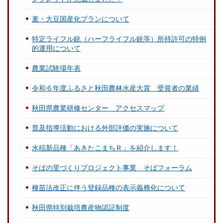
麦・大豆国産化プランについて
特定ライフル銃（ハーフライフル銃等）所持許可の特例
的運用について
農業試験場年表
令和６年度ふるさと秋田農林水産大賞 受賞者の業績
秋田県農業研修センター アクセスマップ
普及指導活動における外部評価の実施について
水稲新品種「あきたこまちＲ」を紹介します！
そばの里づくりプロジェクト事業 そばフォーラム
種苗法改正に伴う登録品種の表示義務化について
秋田県特別栽培農産物認証制度