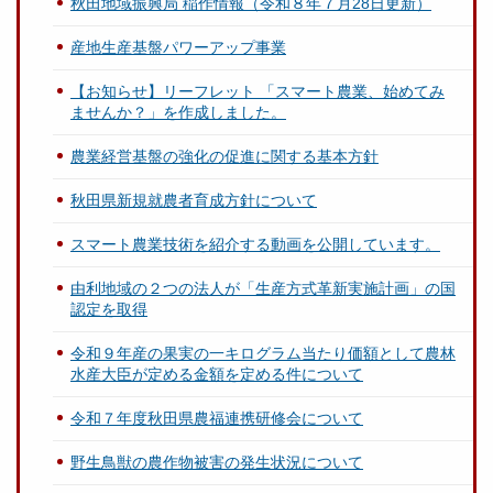
秋田地域振興局 稲作情報（令和８年７月28日更新）
産地生産基盤パワーアップ事業
【お知らせ】リーフレット 「スマート農業、始めてみ
ませんか？」を作成しました。
農業経営基盤の強化の促進に関する基本方針
秋田県新規就農者育成方針について
スマート農業技術を紹介する動画を公開しています。
由利地域の２つの法人が「生産方式革新実施計画」の国
認定を取得
令和９年産の果実の一キログラム当たり価額として農林
水産大臣が定める金額を定める件について
令和７年度秋田県農福連携研修会について
野生鳥獣の農作物被害の発生状況について