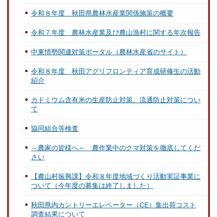
令和８年度 秋田県農林水産業関係施策の概要
令和７年度 農林水産業及び農山漁村に関する年次報告
中東情勢関連対策ポータル（農林水産省のサイト）
令和８年度 秋田アグリフロンティア育成研修生の活動
紹介
カドミウム含有米の生産防止対策、流通防止対策につい
て
協同組合等検査
～農家の皆様へ～ 農作業中のクマ対策を徹底してくだ
さい
【農山村振興課】令和８年度地域づくり活動実証事業に
ついて（今年度の募集は終了しました）
秋田県内カントリーエレベーター（CE）集出荷コスト
調査結果について