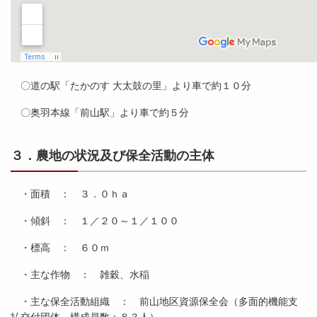
〇道の駅「たかのす 大太鼓の里」より車で約１０分
〇奥羽本線「前山駅」より車で約５分
３．農地の状況及び保全活動の主体
・面積 ： ３．０ｈａ
・傾斜 ： １／２０～１／１００
・標高 ： ６０ｍ
・主な作物 ： 雑穀、水稲
・主な保全活動組織 ： 前山地区資源保全会（多面的機能支
払交付団体 構成員数：８３人）