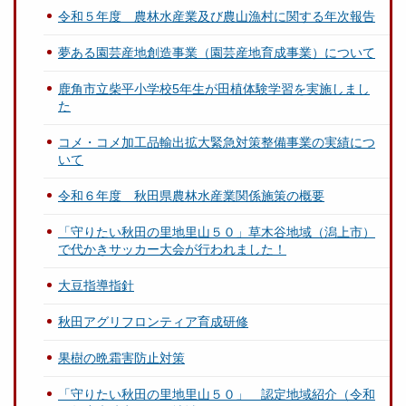
令和５年度 農林水産業及び農山漁村に関する年次報告
夢ある園芸産地創造事業（園芸産地育成事業）について
鹿角市立柴平小学校5年生が田植体験学習を実施しまし
た
コメ・コメ加工品輸出拡大緊急対策整備事業の実績につ
いて
令和６年度 秋田県農林水産業関係施策の概要
「守りたい秋田の里地里山５０」草木谷地域（潟上市）
で代かきサッカー大会が行われました！
大豆指導指針
秋田アグリフロンティア育成研修
果樹の晩霜害防止対策
「守りたい秋田の里地里山５０」 認定地域紹介（令和