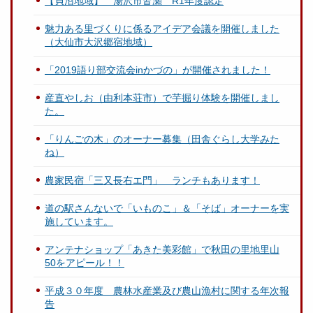
【貝沼地域】 湯沢市皆瀬 R1年度認定
魅力ある里づくりに係るアイデア会議を開催しました
（大仙市大沢郷宿地域）
「2019語り部交流会inかづの」が開催されました！
産直やしお（由利本荘市）で芋掘り体験を開催しまし
た。
「りんごの木」のオーナー募集（田舎ぐらし大学みた
ね）
農家民宿「三又長右エ門」 ランチもあります！
道の駅さんないで「いものこ」＆「そば」オーナーを実
施しています。
アンテナショップ「あきた美彩館」で秋田の里地里山
50をアピール！！
平成３０年度 農林水産業及び農山漁村に関する年次報
告