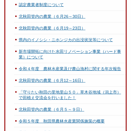
認定農業者制度について
北秋田管内の農業（６月26～30日）
北秋田管内の農業（６月19～23日）
県内のイノシシ・ニホンジカの出没状況等について
新市場開拓に向けた水田リノベーション事業（ハード事
業）について
令和４年度 農林水産業及び農山漁村に関する年次報告
北秋田管内の農業（６月12～16日）
「守りたい秋田の里地里山５０」草木谷地域（潟上市）
で田植え交流会を行いました！
北秋田管内の農業（６月５～９日）
令和５年度 秋田県農林水産業関係施策の概要