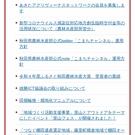
あきたアグリヴィーナスネットワークの会員を募集しま
す
新型コロナウイルス感染症対応地方創生臨時交付金等の
活用状況について（農林水産部所管分）
秋田県農林水産部公式twitter「こまちチャンネル」運用
方針
秋田県農林水産部公式note「こまちチャンネル」運用方
針
令和４年度ふるさと秋田農林水産大賞 受賞者の業績
雄勝ICT協議会の取り組みについて
田畑輪換・畑地化マニュアルについて
「地域づくり活動支援事業」里山とアウトドアをテーマ
にしたイベント「里山フェス」が開催されました！
「つなぐ棚田遺産選定地域」藤里町横倉地域で棚田オー