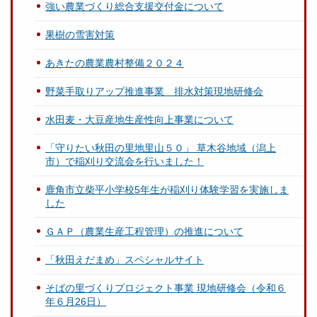
強い農業づくり総合支援交付金について
果樹の雪害対策
あきたの農業農村整備２０２４
野菜手取りアップ推進事業 排水対策現地研修会
水田麦・大豆産地生産性向上事業について
「守りたい秋田の里地里山５０」 草木谷地域（潟上
市）で稲刈り交流会を行いました！
鹿角市立柴平小学校5年生が稲刈り体験学習を実施しま
した
ＧＡＰ（農業生産工程管理）の推進について
「秋田えだまめ」スペシャルサイト
そばの里づくりプロジェクト事業 現地研修会（令和６
年６月26日）