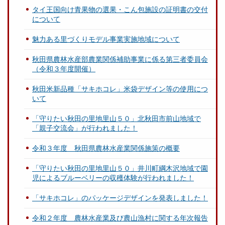
タイ王国向け青果物の選果・こん包施設の証明書の交付
について
魅力ある里づくりモデル事業実施地域について
秋田県農林水産部農業関係補助事業に係る第三者委員会
（令和３年度開催）
秋田米新品種「サキホコレ」米袋デザイン等の使用につ
いて
「守りたい秋田の里地里山５０」北秋田市前山地域で
「親子交流会」が行われました！
令和３年度 秋田県農林水産業関係施策の概要
「守りたい秋田の里地里山５０」井川町綱木沢地域で園
児によるブルーベリーの収穫体験が行われました！
「サキホコレ」のパッケージデザインを発表しました！
令和２年度 農林水産業及び農山漁村に関する年次報告