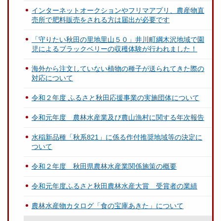
インターネットオークションやフリマアプリ、農産物直
売所で肥料販売をされる方は届出が必要です
「守りたい秋田の里地里山５０」井川町綱木沢地域で園
児によるブラックベリーの収穫体験が行われました！
海外から注文していない植物の種子が送られてきた際の
対応について
令和２年度 ふるさと秋田応援事業の実施団体について
令和元年度 農林水産業及び農山漁村に関する年次報告
水稲新品種「秋系821」に係る作付推奨地域等の決定に
ついて
令和２年度 秋田県農林水産業関係施策の概要
令和元年度ふるさと秋田農林水産大賞 受賞者の業績
農林水産物カタログ「食の宝庫あきた」について