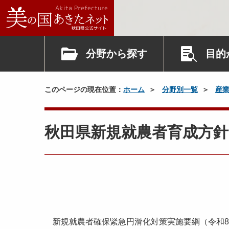
分野から探す
目的
このページの現在位置：
ホーム
分野別一覧
産
秋田県新規就農者育成方
新規就農者確保緊急円滑化対策実施要綱（令和8年1