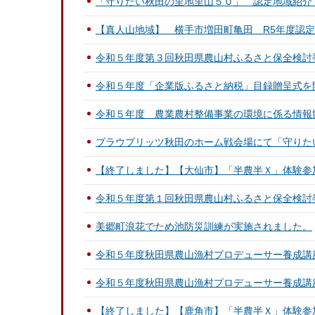
「守りたい秋田の里地里山５０」 認定地域紹介
【真人山地域】 横手市増田町亀田 R5年度認定
令和５年度第３回秋田県農山村ふるさと保全検討
令和５年度「企業版ふるさと納税」目録贈呈式を
令和５年度 農業農村整備事業の環境に係る情報
ブラウブリッツ秋田のホーム戦会場にて「守りた
【終了しました】【大仙市】「半農半Ｘ」体験参
令和５年度第１回秋田県農山村ふるさと保全検討
美郷町浪花でため池防災訓練が実施されました。
令和５年度秋田県農山漁村プロデューサー養成講座「
令和５年度秋田県農山漁村プロデューサー養成講座「
【終了しました】【鹿角市】「半農半Ｘ」体験参