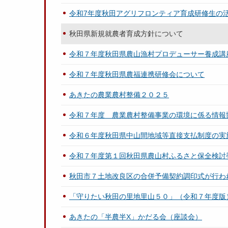
令和7年度秋田アグリフロンティア育成研修生の
秋田県新規就農者育成方針について
令和７年度秋田県農山漁村プロデューサー養成講座「
令和７年度秋田県農福連携研修会について
あきたの農業農村整備２０２５
令和７年度 農業農村整備事業の環境に係る情報
令和６年度秋田県中山間地域等直接支払制度の実
令和７年度第１回秋田県農山村ふるさと保全検討
秋田市７土地改良区の合併予備契約調印式が行わ
「守りたい秋田の里地里山５０」（令和７年度版
あきたの「半農半X」かだる会（座談会）