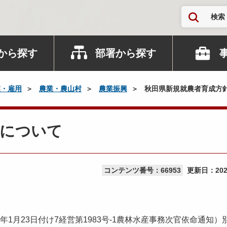
検索
から探す
部署から探す
業・雇用
農業・農山村
農業振興
秋田県新規就農者育成方
針について
コンテンツ番号：66953
更新日：
20
月23日付け7経営第1983号-1農林水産事務次官依命通知）別