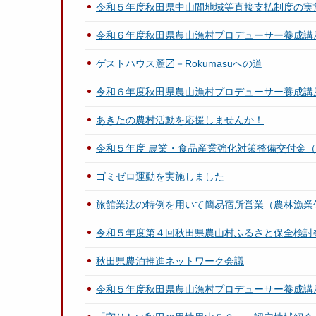
令和５年度秋田県中山間地域等直接支払制度の実
令和６年度秋田県農山漁村プロデューサー養成講座「
ゲストハウス麓〼－Rokumasuへの道
令和６年度秋田県農山漁村プロデューサー養成講座「
あきたの農村活動を応援しませんか！
令和５年度 農業・食品産業強化対策整備交付金
ゴミゼロ運動を実施しました
旅館業法の特例を用いて簡易宿所営業（農林漁業
令和５年度第４回秋田県農山村ふるさと保全検討
秋田県農泊推進ネットワーク会議
令和５年度秋田県農山漁村プロデューサー養成講座「