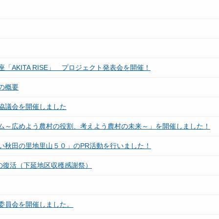
AKITA RISE」 プロジェクト発表会を開催！
の概要
協議会を開催しました
ム～広めよう農村の役割、考えよう農村の未来～」を開催しました！
い秋田の里地里山５０」のPR活動を行いました！
の復活（下延地区収穫感謝祭）
委員会を開催しました。