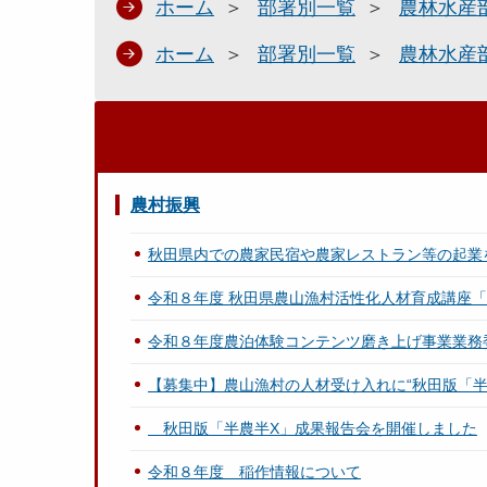
ホーム
部署別一覧
農林水産
ホーム
部署別一覧
農林水産
農村振興
秋田県内での農家民宿や農家レストラン等の起業
令和８年度 秋田県農山漁村活性化人材育成講座「AK
令和８年度農泊体験コンテンツ磨き上げ事業業務
【募集中】農山漁村の人材受け入れに“秋田版「半
秋田版「半農半X」成果報告会を開催しました
令和８年度 稲作情報について