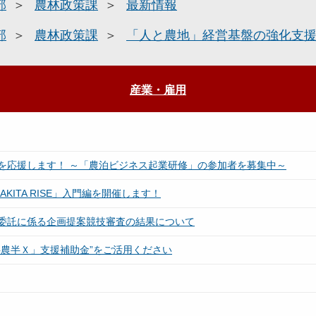
部
農林政策課
最新情報
部
農林政策課
「人と農地」経営基盤の強化支
産業・雇用
を応援します！ ～「農泊ビジネス起業研修」の参加者を募集中～
ITA RISE」入門編を開催します！
委託に係る企画提案競技審査の結果について
農半Ｘ」支援補助金”をご活用ください