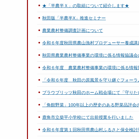
★「半農半Ｘ」の取組について紹介します★
秋田版「半農半X」推進セミナー
農業農村整備調査計画について
令和６年度秋田県農山漁村プロデューサー養成講座「
秋田県農業農村整備事業の環境に係る情報協議会
令和６年度 農業農村整備事業の環境に係る情報
「令和６年度 秋田の原風景を守り継ぐフォーラ
ブラウブリッツ秋田のホーム戦会場にて「守りた
「角館野菜」100年以上の歴史のある野菜品評会
鹿角市立柴平小学校にて出前授業を行いました
令和６年度第１回秋田県農山村ふるさと保全検討