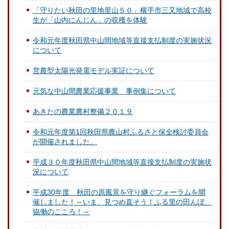
「守りたい秋田の里地里山５０」横手市三又地域で高校
生が「山内にんじん」の収穫を体験
令和元年度秋田県中山間地域等直接支払制度の実施状況
について
営農型太陽光発電モデル実証について
元気な中山間農業応援事業 事例集について
あきたの農業農村整備２０１９
令和元年度第1回秋田県農山村ふるさと保全検討委員会
が開催されました。
平成３０年度秋田県中山間地域等直接支払制度の実施状
況について
平成30年度 秋田の原風景を守り継ぐフォーラムを開
催しました！～いま、見つめ直そう！ふる里の田んぼ、
協働のこころ！～