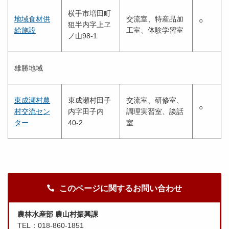
横手市増田町
地域食材供
交流室、特産品加
○
狙半内字上ヱ
給施設
工室、体験学習室
ノ山98-1
雄勝地域
東成瀬村農
東成瀬村田子
交流室、研修室、
○
村交流セン
内字田子内
調理実習室、談話
ター
40-2
室
このページに関するお問い合わせ
農林水産部 農山村振興課
TEL：018-860-1851