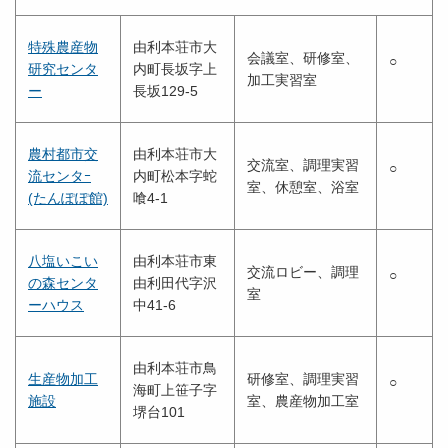
特殊農産物
由利本荘市大
会議室、研修室、
○
研究センタ
内町長坂字上
加工実習室
ー
長坂129-5
農村都市交
由利本荘市大
交流室、調理実習
○
流センタｰ
内町松本字蛇
室、休憩室、浴室
(たんぽぽ館)
喰4-1
八塩いこい
由利本荘市東
交流ロビー、調理
○
の森センタ
由利田代字沢
室
ーハウス
中41-6
由利本荘市鳥
生産物加工
研修室、調理実習
○
海町上笹子字
施設
室、農産物加工室
堺台101