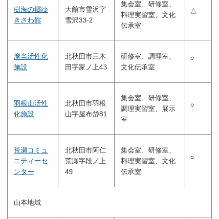
集会室、研修室、
樹海の郷ゆ
大館市雪沢字
△
料理実習室、文化
きさわ館
雪沢33-2
伝承室
摩当活性化
北秋田市三木
研修室、調理室、
○
施設
田字家ノ上43
文化伝承室
集会室、研修室、
羽根山活性
北秋田市羽根
○
調理実習室、展示
化施設
山字屋布岱81
室
荒瀬コミュ
北秋田市阿仁
集会室、研修室、
○
ニティーセ
荒瀬字段ノ上
料理実習室、文化
ンター
49
伝承室
山本地域