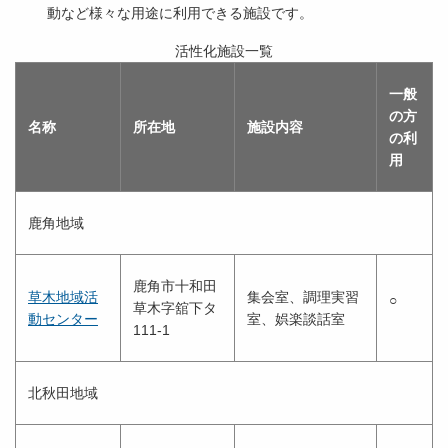
動など様々な用途に利用できる施設です。
活性化施設一覧
一般
の方
名称
所在地
施設内容
の利
用
鹿角地域
鹿角市十和田
草木地域活
集会室、調理実習
○
草木字舘下タ
動センター
室、娯楽談話室
111-1
北秋田地域