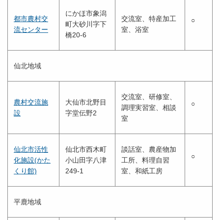
にかほ市象潟
都市農村交
交流室、特産加工
○
町大砂川字下
流センター
室、浴室
橋20-6
仙北地域
交流室、研修室、
農村交流施
大仙市北野目
○
調理実習室、相談
設
字堂伝野2
室
仙北市活性
仙北市西木町
談話室、農産物加
○
化施設(かた
小山田字八津
工所、料理自習
くり館)
249-1
室、和紙工房
平鹿地域