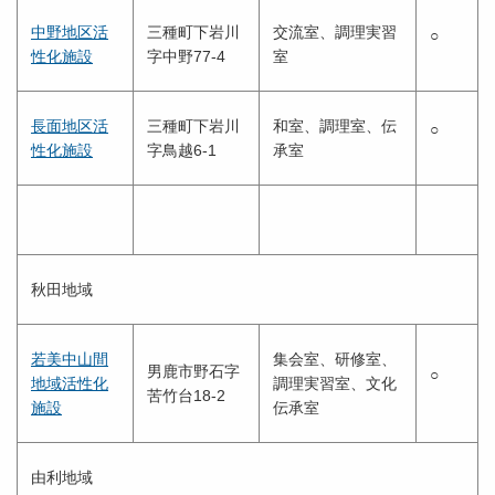
中野地区活
三種町下岩川
交流室、調理実習
○
性化施設
字中野77-4
室
長面地区活
三種町下岩川
和室、調理室、伝
○
性化施設
字鳥越6-1
承室
秋田地域
若美中山間
集会室、研修室、
男鹿市野石字
○
地域活性化
調理実習室、文化
苦竹台18-2
施設
伝承室
由利地域