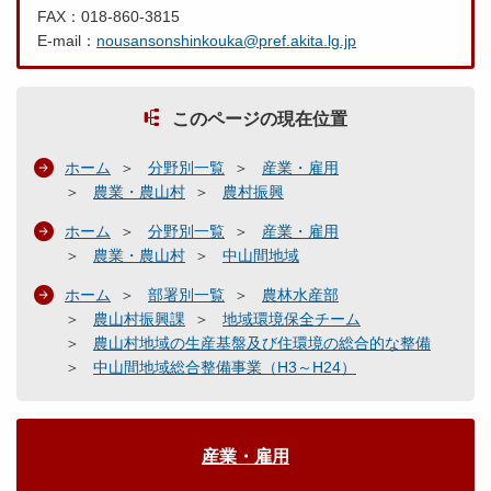
FAX：018-860-3815
E-mail：
nousansonshinkouka@pref.akita.lg.jp
このページの現在位置
ホーム
分野別一覧
産業・雇用
農業・農山村
農村振興
ホーム
分野別一覧
産業・雇用
農業・農山村
中山間地域
ホーム
部署別一覧
農林水産部
農山村振興課
地域環境保全チーム
農山村地域の生産基盤及び住環境の総合的な整備
中山間地域総合整備事業（H3～H24）
産業・雇用