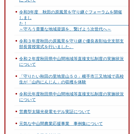
について
令和3年度 秋田の原風景を守り継ぐフォーラムを開催
しまし
～守ろう貴重な地域資源を、繋げよう次世代へ～
令和３年度秋田の原風景を守り継ぐ優良表彰仙北支部支
部長賞授賞式を行いました。
令和２年度秋田県中山間地域等直接支払制度の実施状況
について
「守りたい秋田の里地里山５０」横手市三又地域で高校
生が「山内にんじん」の収穫を体験
令和元年度秋田県中山間地域等直接支払制度の実施状況
について
営農型太陽光発電モデル実証について
元気な中山間農業応援事業 事例集について