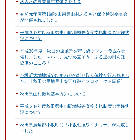
あきたの農業農村整備２０１９
令和元年度第1回秋田県農山村ふるさと保全検討委員会
が開催されました。
平成３０年度秋田県中山間地域等直接支払制度の実施状
況について
平成30年度 秋田の原風景を守り継ぐフォーラムを開
催しました！～いま、見つめ直そう！ふる里の田んぼ、
協働のこころ！～
小坂町大地地域でひまわりの刈り取り体験が行われまし
た。【秋田の里地里山を守り継ぐプロジェクト事業】
秋田県山村振興基本方針について
平成２９年度秋田県中山間地域等直接支払制度の実施状
況について
秋田県鹿角郡小坂町に「小坂七滝ワイナリー」が完成し
ました