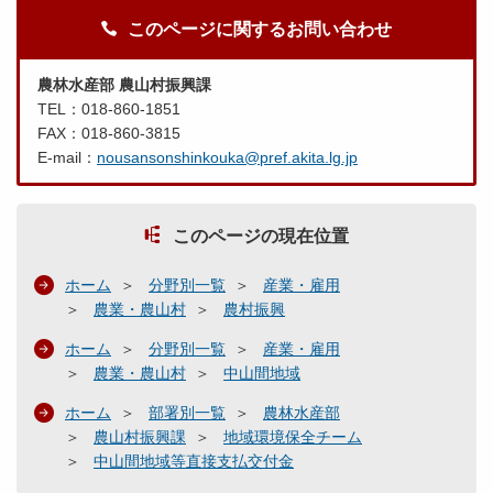
このページに関するお問い合わせ
農林水産部 農山村振興課
TEL：018-860-1851
FAX：018-860-3815
E-mail：
nousansonshinkouka@pref.akita.lg.jp
このページの現在位置
ホーム
分野別一覧
産業・雇用
農業・農山村
農村振興
ホーム
分野別一覧
産業・雇用
農業・農山村
中山間地域
ホーム
部署別一覧
農林水産部
農山村振興課
地域環境保全チーム
中山間地域等直接支払交付金