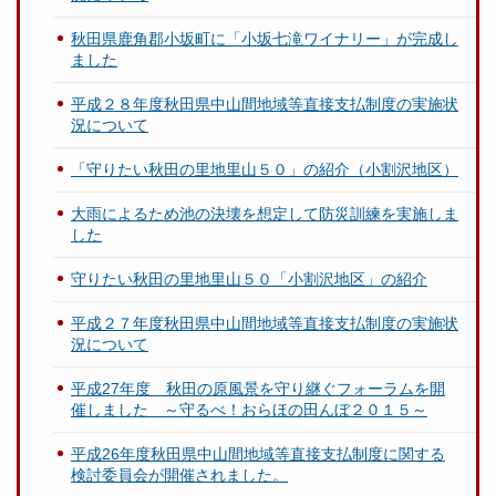
秋田県鹿角郡小坂町に「小坂七滝ワイナリー」が完成し
ました
平成２８年度秋田県中山間地域等直接支払制度の実施状
況について
「守りたい秋田の里地里山５０」の紹介（小割沢地区）
大雨によるため池の決壊を想定して防災訓練を実施しま
した
守りたい秋田の里地里山５０「小割沢地区」の紹介
平成２７年度秋田県中山間地域等直接支払制度の実施状
況について
平成27年度 秋田の原風景を守り継ぐフォーラムを開
催しました ～守るべ！おらほの田んぼ２０１５～
平成26年度秋田県中山間地域等直接支払制度に関する
検討委員会が開催されました。