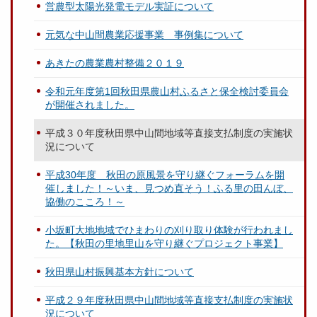
営農型太陽光発電モデル実証について
元気な中山間農業応援事業 事例集について
あきたの農業農村整備２０１９
令和元年度第1回秋田県農山村ふるさと保全検討委員会
が開催されました。
平成３０年度秋田県中山間地域等直接支払制度の実施状
況について
平成30年度 秋田の原風景を守り継ぐフォーラムを開
催しました！～いま、見つめ直そう！ふる里の田んぼ、
協働のこころ！～
小坂町大地地域でひまわりの刈り取り体験が行われまし
た。【秋田の里地里山を守り継ぐプロジェクト事業】
秋田県山村振興基本方針について
平成２９年度秋田県中山間地域等直接支払制度の実施状
況について