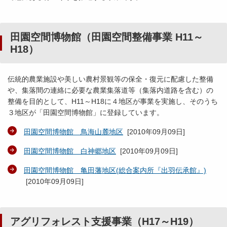
田園空間博物館（田園空間整備事業 H11～
H18）
伝統的農業施設や美しい農村景観等の保全・復元に配慮した整備
や、集落間の連絡に必要な農業集落道等（集落内道路を含む）の
整備を目的として、H11～H18に４地区が事業を実施し、そのうち
３地区が「田園空間博物館」に登録しています。
田園空間博物館 鳥海山麓地区
[
2010年09月09日
]
田園空間博物館 白神郷地区
[
2010年09月09日
]
田園空間博物館 亀田藩地区(総合案内所『出羽伝承館』)
[
2010年09月09日
]
アグリフォレスト支援事業（H17～H19）