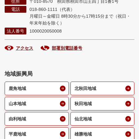
住所
〒010-8570 秋田県秋田市山王四丁目1番1号
電話
018-860-1111（代表）
月曜日～金曜日 8時30分から17時15分まで
（祝日・
年末年始を除く）
法人番号
1000020050008
アクセス
部署別電話番号
地域振興局
鹿角地域
北秋田地域
山本地域
秋田地域
由利地域
仙北地域
平鹿地域
雄勝地域