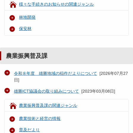
様々な手続きのお知らせの関連ジャンル
林地開発
保安林
農業振興普及課
令和８年度 雄勝地域の稲作だよりについて
[
2026年07月27
日
]
雄勝ICT協議会の取り組みについて
[
2023年03月08日
]
農業振興普及課の関連ジャンル
農業技術と経営の情報
普及だより