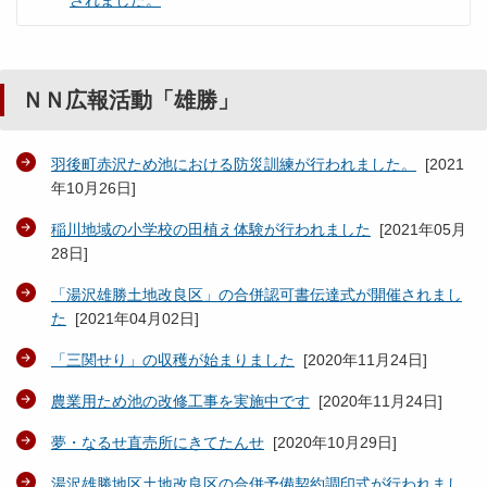
されました。
ＮＮ広報活動「雄勝」
羽後町赤沢ため池における防災訓練が行われました。
[
2021
年10月26日
]
稲川地域の小学校の田植え体験が行われました
[
2021年05月
28日
]
「湯沢雄勝土地改良区」の合併認可書伝達式が開催されまし
た
[
2021年04月02日
]
「三関せり」の収穫が始まりました
[
2020年11月24日
]
農業用ため池の改修工事を実施中です
[
2020年11月24日
]
夢・なるせ直売所にきてたんせ
[
2020年10月29日
]
湯沢雄勝地区土地改良区の合併予備契約調印式が行われまし