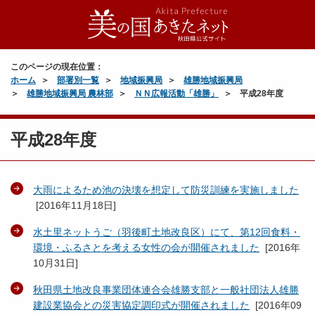
このページの現在位置：
ホーム
部署別一覧
地域振興局
雄勝地域振興局
雄勝地域振興局 農林部
ＮＮ広報活動「雄勝」
平成28年度
平成28年度
大雨によるため池の決壊を想定して防災訓練を実施しました
[
2016年11月18日
]
水土里ネットうご（羽後町土地改良区）にて、第12回食料・
環境・ふるさとを考える女性の会が開催されました
[
2016年
10月31日
]
秋田県土地改良事業団体連合会雄勝支部と一般社団法人雄勝
建設業協会との災害協定調印式が開催されました
[
2016年09